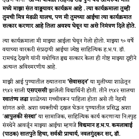
मध्ये माझा संत वाङ्मयावर कार्यक्रम आहे . त्या कार्यक्रमाला तुम्ही
तुमची मित्र मंडळी यालच, पण मी तुमच्या आईचा त्या कार्यक्रमात
सत्कार करणार आहे तिला अवश्य घेवून या असे निमंत्रण दिले होते.
त्या कार्यक्रमाला मी माझ्या आईला घेवून गेलो होतो. माझ्या ९० वर्षे
वयाच्या वारकरी संप्रदायी आईचा ज्येष्ठ साहित्यिक ह.भ.प. डॉ.
रामचंद्र देखणे यांनी यथोचित हृद्य सत्कार केला ही गोष्ट माझ्या दृष्टीने
अत्यन्त अविस्मरणीय आहे.
माझी आई पुण्यातील ख्यातनाम
‘सेवासदन’
या मुलींच्या शाळेतून
१९४२ साली
एसएससी
झालेली विद्यार्थिनी होती. तीने १९४२ सालचा
स्वातंत्र्य लढा
शाळेच्या गच्चीवरून पाहिला होता असे ती नेहमी
सांगत असे. अशा व्यक्तीची दखल घेऊन पुण्यातील प्रसिद्ध अशा
‘
आपुलकी संस्था’
या सामाजिक, साहित्यिक कार्य करणाऱ्या नि:स्पृह
संस्थेने आवर्जून माझ्या आईचा म्हणजे
विद्यमान ह.भ.प. कमलाबाई
(पाठक) सातपुते हिचा, सर्वश्री प्राचार्य, नवलगुंदकर सर, डॉ.