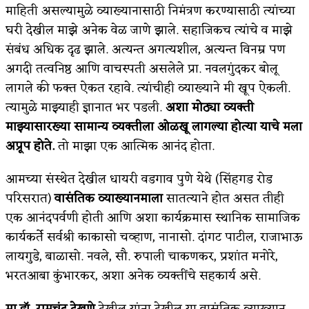
माहिती असल्यामुळे व्याख्यानासाठी निमंत्रण करण्यासाठी त्यांच्या
अपूर्ण कथा
घरी देखील माझे अनेक वेळ जाणे झाले. सहाजिकच त्यांचे व माझे
संबंध अधिक दृढ झाले. अत्यन्त अगत्यशील, अत्यन्त विनम्र पण
बुडीच खटलं – संयुक्त कुटुंब का गरजेचं?
अगदी तत्वनिष्ठ आणि वाचस्पती असलेले प्रा. नवलगुंदकर बोलू
लागले की फक्त ऐकत रहावे. त्यांचीही व्याख्याने मी खूप ऐकली.
त्यामुळे माझ्याही ज्ञानात भर पडली.
अशा मोठ्या व्यक्ती
माझ्यासारख्या सामान्य व्यक्तीला ओळखू लागल्या होत्या याचे मला
अप्रूप होते.
तो माझा एक आत्मिक आनंद होता.
आमच्या संस्थेत देखील धायरी वडगाव पुणे येथे (सिंहगड रोड
परिसरात)
वासंतिक व्याख्यानमाला
सातत्याने होत असत तीही
एक आनंदपर्वणी होती आणि अशा कार्यक्रमास स्थानिक सामाजिक
कार्यकर्ते सर्वश्री काकासो चव्हाण, नानासो. दांगट पाटील, राजाभाऊ
लायगुडे, बाळासो. नवले, सौ. रुपाली चाकणकर, प्रशांत मनोरे,
भरतआबा कुंभारकर, अशा अनेक व्यक्तींचे सहकार्य असे.
मा.डॉ. रामचंद्र देखणे
देखील यांना देखील या वासंतिक व्याख्यान