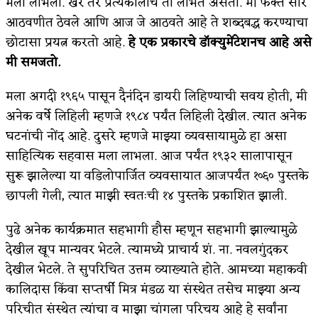
मला लाभला. खरे तर प्रत्येकालाच तो लाभत असतो. मी फक्त सारे
आठवणीत ठेवले आणि आज जे आठवते आहे ते शब्दबद्ध करण्याचा
किती घोषणांचा पाऊस होता
छोटासा प्रयत्न करतो आहे.
हे एक प्रकारचे डॉक्युमेंटेशनच आहे असे
कसं हुईन तं हू माय…
मी समजतो.
काळजाचे प्रेत
मला अगदी १९६५ पासून दैनंदिन डायरी लिहिण्याची सवय होती, मी
चमकदार चांदी
अनेक वर्षे लिहिली म्हणजे १९८४ पर्यंत लिहिली देखील. त्यात अनेक
घटनांची नोंद आहे. दुसरे म्हणजे माझ्या व्यवसायामुळे हा असा
आदिवासींचा डॉक्टर, समाजसेवेचा ध्यास : डॉ. राहुल
साहित्यिक सहवास मला लाभला. आज पर्यंत १९३२ सालापासून
जोशी
सुरू झालेल्या या वडिलोपार्जित व्यवसायात आजपर्यंत १०६० पुस्तके
छापली गेली, त्यात माझी स्वतःची १४ पुस्तके प्रकाशित झाली.
डेंग्यू: ताप उतरला म्हणजे धोका टळला असे नाही!
४ जुलै – इतिहासात घडलेल्या महत्त्वाच्या घटना
पुढे अनेक कार्यक्रमात सहभागी हौस म्हणून सहभागी झाल्यामुळे
देखील खूप मान्यवर भेटले. त्यामध्ये प्राचार्य शं. ना. नवलगुंदकर
सुवर्ण – झळाळी
देखील भेटले. ते सुपरिचित उत्तम व्याख्याते होते. आमच्या महाकवी
‘अर्थ’पूर्ण हास्य
कालिदास किंवा सप्तर्षी मित्र मंडळ या संस्थेत तसेच माझ्या अन्य
परिचीत संस्थेत त्यांचा व माझा चांगला परिचय आहे हे सर्वांना
अष्टपैलू : खंडू रांगणेकर