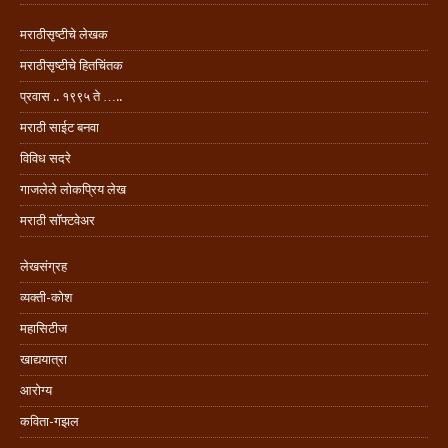
मराठीसृष्टीचे लेखक
मराठीसृष्टीचे हितचिंतक
प्रवास .. १९९५ ते …..
मराठी साईट बनवा
विविध सदरे
गाजलेले लोकप्रिय लेख
मराठी सॉफ्टवेअर
लेखसंग्रह
व्यक्ती-कोश
महासिटीज
खाद्ययात्रा
आरोग्य
कविता-गझल