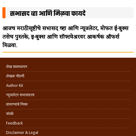
सभासद व्हा आणि मिळवा फायदे
आजच मराठीसृष्टीचे सभासद व्हा आणि न्यूजलेटर, मोफत ई-बुक्स
तसेच पुस्तके, इ-बुक्स आणि सॉफ्टवेअरवर आकर्षक ऑफर्स
मिळवा.
लेख व्यवस्थापन
लेखक नोंदणी
Author Kit
न्यूजलेटर सभासदत्त्व
वापरण्याचे नियम
संपर्क
Feedback
Disclaimer & Legal