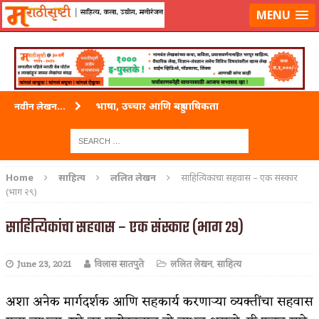
लॉग-इन करा
|
लेखक नोंदणी करा
MENU
भाषा, उच्चार आणि बहुभाषिकता
नवीन लेखन...
वारी विठ्ठलाची
ताम्र – एक अफलातून धातू (COPPER)
Home
साहित्य
ललित लेखन
साहित्यिकांचा सहवास – एक संस्कार
(भाग २९)
जेव्हा मी आडनांव बदलले
साहित्यिकांचा सहवास – एक संस्कार (भाग २९)
अशी एक कविता लिहू इच्छिते
पाटलाची विहीर
June 23, 2021
विलास सातपुते
ललित लेखन
,
साहित्य
शपथ
अशा अनेक मार्गदर्शक आणि सहकार्य करणाऱ्या व्यक्तींचा सहवास
पुस्तके बदलायची आहेत तुम्हाला!