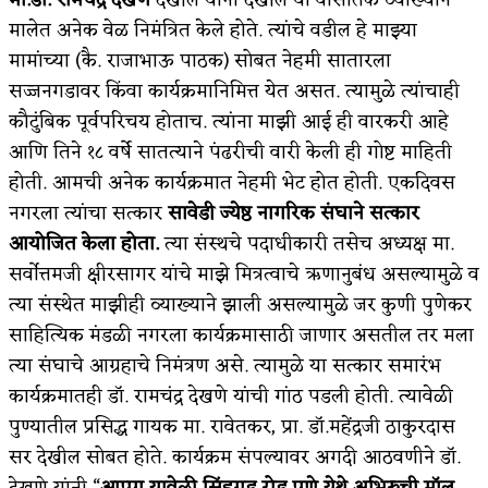
मालेत अनेक वेळ निमंत्रित केले होते. त्यांचे वडील हे माझ्या
मामांच्या (कै. राजाभाऊ पाठक) सोबत नेहमी सातारला
सज्जनगडावर किंवा कार्यक्रमानिमित्त येत असत. त्यामुळे त्यांचाही
कौटुंबिक पूर्वपरिचय होताच. त्यांना माझी आई ही वारकरी आहे
आणि तिने १८ वर्षे सातत्याने पंढरीची वारी केली ही गोष्ट माहिती
होती. आमची अनेक कार्यक्रमात नेहमी भेट होत होती. एकदिवस
नगरला त्यांचा सत्कार
सावेडी ज्येष्ठ नागरिक संघाने सत्कार
आयोजित केला होता.
त्या संस्थचे पदाधीकारी तसेच अध्यक्ष मा.
सर्वोत्तमजी क्षीरसागर यांचे माझे मित्रत्वाचे ऋणानुबंध असल्यामुळे व
त्या संस्थेत माझीही व्याख्याने झाली असल्यामुळे जर कुणी पुणेकर
साहित्यिक मंडळी नगरला कार्यक्रमासाठी जाणार असतील तर मला
त्या संघाचे आग्रहाचे निमंत्रण असे. त्यामुळे या सत्कार समारंभ
कार्यक्रमातही डॉ. रामचंद्र देखणे यांची गांठ पडली होती. त्यावेळी
पुण्यातील प्रसिद्ध गायक मा. रावेतकर, प्रा. डॉ.महेंद्रजी ठाकुरदास
सर देखील सोबत होते. कार्यक्रम संपल्यावर अगदी आठवणीने डॉ.
देखणे यांनी “
आप्पा यावेळी सिंहगड रोड पुणे येथे अभिरुची मॉल