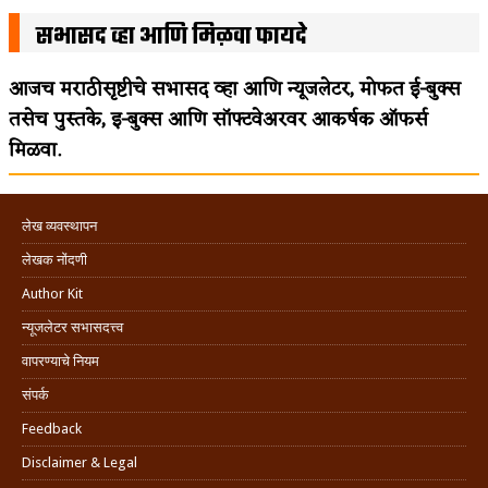
सभासद व्हा आणि मिळवा फायदे
आजच मराठीसृष्टीचे सभासद व्हा आणि न्यूजलेटर, मोफत ई-बुक्स
तसेच पुस्तके, इ-बुक्स आणि सॉफ्टवेअरवर आकर्षक ऑफर्स
मिळवा.
लेख व्यवस्थापन
लेखक नोंदणी
Author Kit
न्यूजलेटर सभासदत्त्व
वापरण्याचे नियम
संपर्क
Feedback
Disclaimer & Legal