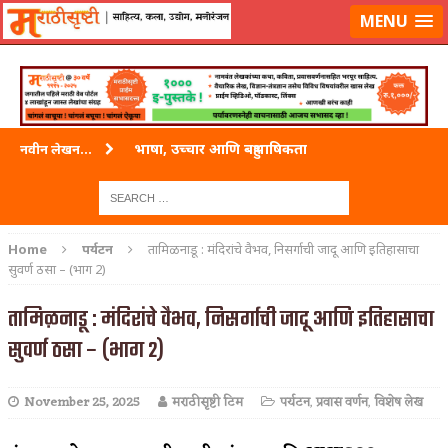
लॉग-इन करा
|
लेखक नोंदणी करा
MENU
भाषा, उच्चार आणि बहुभाषिकता
नवीन लेखन...
वारी विठ्ठलाची
ताम्र – एक अफलातून धातू (COPPER)
Home
पर्यटन
तामिळनाडू : मंदिरांचे वैभव, निसर्गाची जादू आणि इतिहासाचा
सुवर्ण ठसा – (भाग 2)
जेव्हा मी आडनांव बदलले
तामिळनाडू : मंदिरांचे वैभव, निसर्गाची जादू आणि इतिहासाचा
अशी एक कविता लिहू इच्छिते
सुवर्ण ठसा – (भाग 2)
पाटलाची विहीर
शपथ
November 25, 2025
मराठीसृष्टी टिम
पर्यटन
,
प्रवास वर्णन
,
विशेष लेख
पुस्तके बदलायची आहेत तुम्हाला!