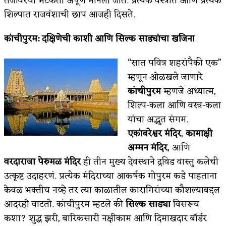
तंजावरची भटकंती अपूर्ण मानली जाते. प्रत्येक वस्त्रात आणि प्रत्येक
शिल्पात राजवंशाची छाप आजही दिसते.
कांचीपुरम
:
दक्षिणेची काशी आणि सिल्क साड्यांचा खजिना
“सात पवित्र शहरांपैकी एक”
म्हणून ओळखले जाणारे
कांचीपुरम
म्हणजे अध्यात्म,
शिल्प-कला आणि वस्त्र-कला
यांचा अद्भुत संगम.
एकांबरेश्वर मंदिर
,
कामाक्षी
अम्मन मंदिर
, आणि
वरदाराजा पेरुमळ मंदिर
ही तीन मुख्य देवस्थाने द्रविड वास्तु कलेची
उत्कृष्ट उदाहरणं. प्रत्येक मंदिराच्या आकर्षक गोपुरम कडे पाहताना
केवळ भक्तीच नव्हे तर त्या काळातील कारागिरांच्या कौशल्याबद्दल
आदरही वाटतो. कांचीपुरम म्हटले की
सिल्क साड्या
विसरूच
कशा? शुद्ध झरी, बारिकसारी नक्षीकाम आणि दिमाखदार बॉर्डर