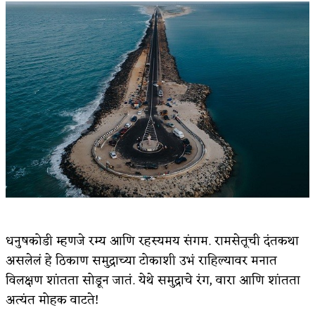
धनुषकोडी म्हणजे रम्य आणि रहस्यमय संगम. रामसेतूची दंतकथा
असलेलं हे ठिकाण समुद्राच्या टोकाशी उभं राहिल्यावर मनात
विलक्षण शांतता सोडून जातं. येथे समुद्राचे रंग, वारा आणि शांतता
अत्यंत मोहक वाटते!