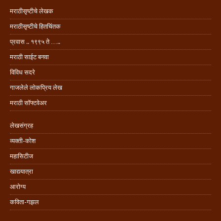
मराठीसृष्टीचे लेखक
मराठीसृष्टीचे हितचिंतक
प्रवास .. १९९५ ते …..
मराठी साईट बनवा
विविध सदरे
गाजलेले लोकप्रिय लेख
मराठी सॉफ्टवेअर
लेखसंग्रह
व्यक्ती-कोश
महासिटीज
खाद्ययात्रा
आरोग्य
कविता-गझल