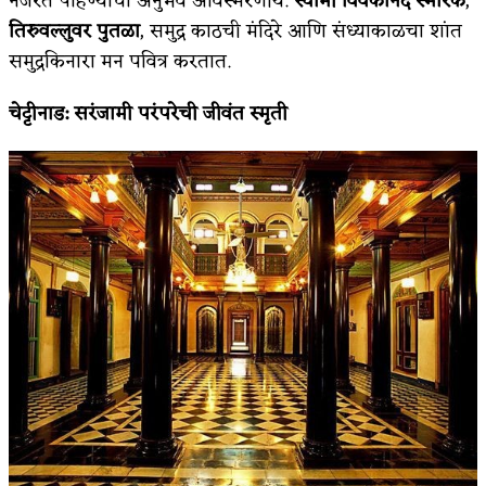
नजरेत पाहण्याचा अनुभव अविस्मरणीय.
स्वामी विवेकानंद स्मारक
,
तिरुवल्लुवर पुतळा
, समुद्र काठची मंदिरे आणि संध्याकाळचा शांत
समुद्रकिनारा मन पवित्र करतात.
चेट्टीनाड
:
सरंजामी परंपरेची जीवंत स्मृती