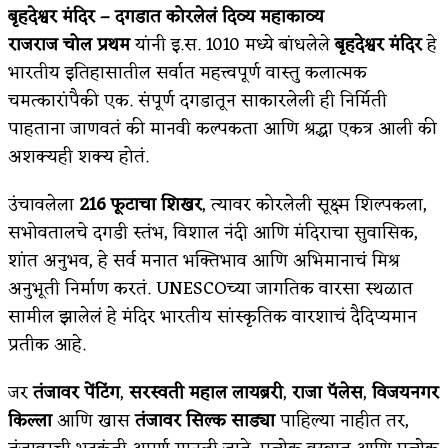
बृहदेश्वर मंदिर – दगडात कोरलेलं दिव्य महाकाव्य
अपूर्ण कथा
राजराज चोल प्रथम
यांनी इ.स. 1010 मध्ये बांधलेले
बृहदेश्वर मंदिर
हे
भारतीय इतिहासातील सर्वात महत्त्वपूर्ण वास्तु कलात्मक
बुडीच खटलं – संयुक्त कुटुंब का गरजेचं?
चमत्कारांपैकी एक. संपूर्ण दगडातून साकारलेली ही निर्मिती
पाहताना जाणवतं की मानवी कल्पकता आणि श्रद्धा एकत्र आली की
अशक्यही शक्य होतं.
उंचावलेला
216
फूटाचा शिखर
, त्यावर कोरलेली सूक्ष्म शिल्पकला,
सभोवतालचे दगडी स्तंभ, विशाल नंदी आणि मंदिराचा सुवासिक,
शांत अनुभव, हे सर्व मनात भक्तिभाव आणि अभिमानाचं मिश्र
अनुभूती निर्माण करतं. UNESCOच्या जागतिक वारसा स्थळात
सामील झालेलं हे मंदिर भारतीय सांस्कृतिक वारशाचं दैदिप्यमान
प्रतीक आहे.
जर
तंजावर पेंटिंग
,
सरस्वती महाल लायब्ररी
,
राजा पॅलेस
,
विजयनगर
किल्ला
आणि खास
तंजावर सिल्क साड्या
पाहिल्या नाहीत तर,