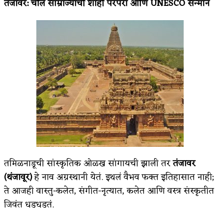
तंजावर
:
चोल साम्राज्याची शाही परंपरा आणि
UNESCO
सन्मान
किती घोषणांचा पाऊस होता
कसं हुईन तं हू माय…
काळजाचे प्रेत
चमकदार चांदी
आदिवासींचा डॉक्टर, समाजसेवेचा ध्यास : डॉ. राहुल
जोशी
डेंग्यू: ताप उतरला म्हणजे धोका टळला असे नाही!
४ जुलै – इतिहासात घडलेल्या महत्त्वाच्या घटना
तमिळनाडूची सांस्कृतिक ओळख सांगायची झाली तर
तंजावर
(थंजावूर)
हे नाव अग्रस्थानी येतं. इथलं वैभव फक्त इतिहासात नाही;
सुवर्ण – झळाळी
ते आजही वास्तु-कलेत, संगीत-नृत्यात, कलेत आणि वस्त्र संस्कृतीत
‘अर्थ’पूर्ण हास्य
जिवंत धडधडतं.
अष्टपैलू : खंडू रांगणेकर