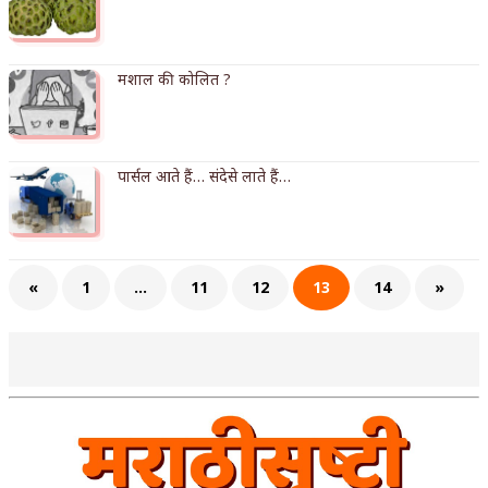
अपूर्ण कथा
बुडीच खटलं – संयुक्त कुटुंब का गरजेचं?
मशाल की कोलित ?
पार्सल आते हैं… संदेसे लाते हैं…
«
1
…
11
12
13
14
»