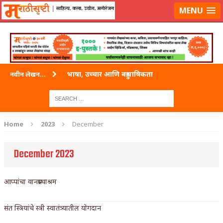
लॉग-इन करा
|
लेखक नोंदणी करा
MENU
भाषा, उच्चार आणि बहुभाषिकता
नवीन लेखन...
वारी विठ्ठलाची
ताम्र – एक अफलातून धातू (COPPER)
Home
2023
December
जेव्हा मी आडनांव बदलले
December 2023
अशी एक कविता लिहू इच्छिते
पाटलाची विहीर
आप्पांचा वानप्रस्थाश्रम
शपथ
संत स्त्रियांचे स्त्री स्वातंत्र्यातील योगदान
पुस्तके बदलायची आहेत तुम्हाला!