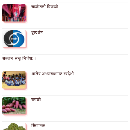
चाळीतली दिवाळी
किती घोषणांचा पाऊस होता
कसं हुईन तं हू माय…
काळजाचे प्रेत
दूरदर्शन
चमकदार चांदी
आदिवासींचा डॉक्टर, समाजसेवेचा ध्यास : डॉ. राहुल
सज्जन: सन्तु निर्भया: ।
जोशी
शालेय अभ्यासक्रमात स्वदेशी
डेंग्यू: ताप उतरला म्हणजे धोका टळला असे नाही!
४ जुलै – इतिहासात घडलेल्या महत्त्वाच्या घटना
रताळी
सुवर्ण – झळाळी
‘अर्थ’पूर्ण हास्य
सिताफळ
अष्टपैलू : खंडू रांगणेकर