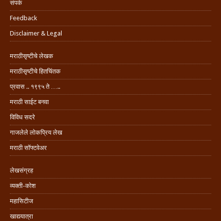
संपर्क
Feedback
Disclaimer & Legal
मराठीसृष्टीचे लेखक
मराठीसृष्टीचे हितचिंतक
प्रवास .. १९९५ ते …..
मराठी साईट बनवा
विविध सदरे
गाजलेले लोकप्रिय लेख
मराठी सॉफ्टवेअर
लेखसंग्रह
व्यक्ती-कोश
महासिटीज
खाद्ययात्रा