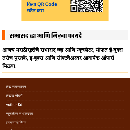
सभासद व्हा आणि मिळवा फायदे
आजच मराठीसृष्टीचे सभासद व्हा आणि न्यूजलेटर, मोफत ई-बुक्स
तसेच पुस्तके, इ-बुक्स आणि सॉफ्टवेअरवर आकर्षक ऑफर्स
मिळवा.
लेख व्यवस्थापन
लेखक नोंदणी
Author Kit
न्यूजलेटर सभासदत्त्व
वापरण्याचे नियम