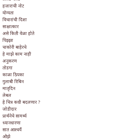
हजाराची नोट
योग्यता
विचारांची दिशा
साक्षात्कार
असे किती वेळा होते
पिझ्झा
चाकोरी बाहेरचे
हे माझे काम नाही
अनुकरण
तोडगा
काळा ठिपका
गुलाबी रिबिन
मातृदिन
लेबल
हे चित्र कधी बदलणार ?
जोडीदार
प्रार्थनेचे सामर्थ्य
ध्यानधारणा
सात आश्चर्ये
ओझे