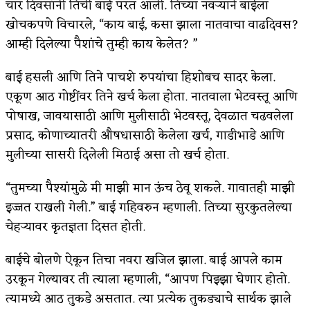
चार दिवसांनी तिची बाई परत आली. तिच्या नवऱ्याने बाईला
खोचकपणे विचारले, “काय बाई, कसा झाला नातवाचा वाढदिवस?
अपूर्ण कथा
आम्ही दिलेल्या पैशांचे तुम्ही काय केलेत? ”
बुडीच खटलं – संयुक्त कुटुंब का गरजेचं?
बाई हसली आणि तिने पाचशे रुपयांचा हिशोबच सादर केला.
एकूण आठ गोष्टींवर तिने खर्च केला होता. नातवाला भेटवस्तू आणि
पोषाख, जावयासाठी आणि मुलीसाठी भेटवस्तू, देवळात चढवलेला
प्रसाद, कोणाच्यातरी औषधासाठी केलेला खर्च, गाडीभाडे आणि
मुलीच्या सासरी दिलेली मिठाई असा तो खर्च होता.
“तुमच्या पैश्यांमुळे मी माझी मान ऊंच ठेवू शकले. गावातही माझी
इज्जत राखली गेली.” बाई गहिवरुन म्हणाली. तिच्या सुरकुतलेल्या
चेहऱ्यावर कृतज्ञता दिसत होती.
बाईचे बोलणे ऐकून तिचा नवरा खजिल झाला. बाई आपले काम
उरकून गेल्यावर ती त्याला म्हणाली, “आपण पिझ्झा घेणार होतो.
त्यामध्ये आठ तुकडे असतात. त्या प्रत्येक तुकड्याचे सार्थक झाले