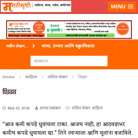
लॉग-इन करा
|
लेखक नोंदणी करा
MENU
भाषा, उच्चार आणि बहुभाषिकता
नवीन लेखन...
वारी विठ्ठलाची
ताम्र – एक अफलातून धातू (COPPER)
Home
साहित्य
ललित लेखन
पिझ्झा
जेव्हा मी आडनांव बदलले
पिझ्झा
अशी एक कविता लिहू इच्छिते
May 15, 2024
अनघा प्रकाशन
ललित लेखन
,
साहित्य
पाटलाची विहीर
शपथ
“आज कमी कपडे धुवायला टाका. आजच नाही, हा आठवडाभर
कमीच कपडे धुवायला द्या.” तिने नवऱ्याला आणि मुलांना बजाविले.
पुस्तके बदलायची आहेत तुम्हाला!