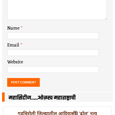
Name
*
Email
*
Website
महासिटीज…..ओळख महाराष्ट्राची
गडचिरोली जिल्ह्यातील आदिवासींचे ‘ढोल’ नृत्य