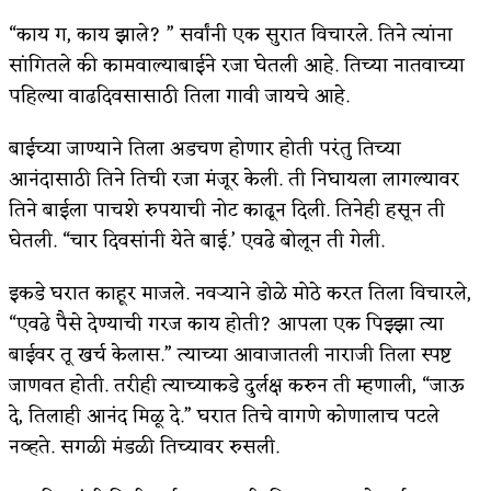
“काय ग, काय झाले? ” सर्वांनी एक सुरात विचारले. तिने त्यांना
किती घोषणांचा पाऊस होता
सांगितले की कामवाल्याबाईने रजा घेतली आहे. तिच्या नातवाच्या
कसं हुईन तं हू माय…
पहिल्या वाढदिवसासाठी तिला गावी जायचे आहे.
काळजाचे प्रेत
बाईच्या जाण्याने तिला अडचण होणार होती परंतु तिच्या
चमकदार चांदी
आनंदासाठी तिने तिची रजा मंजूर केली. ती निघायला लागल्यावर
तिने बाईला पाचशे रुपयाची नोट काढून दिली. तिनेही हसून ती
आदिवासींचा डॉक्टर, समाजसेवेचा ध्यास : डॉ. राहुल
घेतली. “चार दिवसांनी येते बाई.’ एवढे बोलून ती गेली.
जोशी
इकडे घरात काहूर माजले. नवऱ्याने डोळे मोठे करत तिला विचारले,
डेंग्यू: ताप उतरला म्हणजे धोका टळला असे नाही!
“एवढे पैसे देण्याची गरज काय होती? आपला एक पिझ्झा त्या
४ जुलै – इतिहासात घडलेल्या महत्त्वाच्या घटना
बाईवर तू खर्च केलास.” त्याच्या आवाजातली नाराजी तिला स्पष्ट
जाणवत होती. तरीही त्याच्याकडे दुर्लक्ष करुन ती म्हणाली, “जाऊ
सुवर्ण – झळाळी
दे, तिलाही आनंद मिळू दे.” घरात तिचे वागणे कोणालाच पटले
‘अर्थ’पूर्ण हास्य
नव्हते. सगळी मंडळी तिच्यावर रुसली.
अष्टपैलू : खंडू रांगणेकर