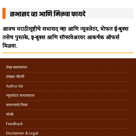
सभासद व्हा आणि मिळवा फायदे
आजच मराठीसृष्टीचे सभासद व्हा आणि न्यूजलेटर, मोफत ई-बुक्स
तसेच पुस्तके, इ-बुक्स आणि सॉफ्टवेअरवर आकर्षक ऑफर्स
मिळवा.
लेख व्यवस्थापन
लेखक नोंदणी
Author Kit
न्यूजलेटर सभासदत्त्व
वापरण्याचे नियम
संपर्क
Feedback
Disclaimer & Legal