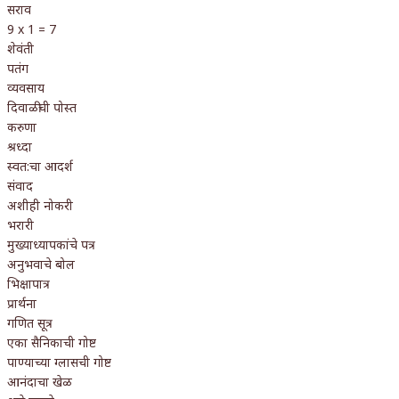
सराव
9 x 1 = 7
शेवंती
पतंग
व्यवसाय
दिवाळीची पोस्त
करुणा
श्रध्दा
स्वत:चा आदर्श
संवाद
अशीही नोकरी
भरारी
मुख्याध्यापकांचे पत्र
अनुभवाचे बोल
भिक्षापात्र
प्रार्थना
गणित सूत्र
एका सैनिकाची गोष्ट
पाण्याच्या ग्लासची गोष्ट
आनंदाचा खेळ