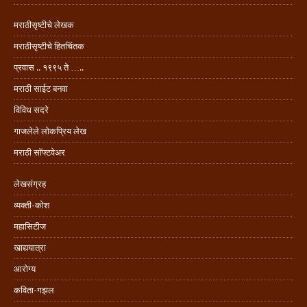
मराठीसृष्टीचे लेखक
मराठीसृष्टीचे हितचिंतक
प्रवास .. १९९५ ते …..
मराठी साईट बनवा
विविध सदरे
गाजलेले लोकप्रिय लेख
मराठी सॉफ्टवेअर
लेखसंग्रह
व्यक्ती-कोश
महासिटीज
खाद्ययात्रा
आरोग्य
कविता-गझल