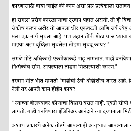
सुवर्ण – झळाळी
अर्थ-वाणिज्य
कारणासाठी वाया जाईल की काय असा प्रश्न प्रत्येकाला सतावत
‘अर्थ’पूर्ण हास्य
अर्थ-वाणिज्य
हा सगळा प्रसंग कारखान्याचा दरवान पहात असतो. तो ही विच
अष्टपैलू : खंडू रांगणेकर
क्रिकेट
संकोच करुन अखेर तो आपला धीर एकवटतो आणि सर्व ज्येष्ठ 
मला एक मार्ग सुचला आहे. पण लहान तोंडी मोठा घास घ्यावा
अपूर्ण कथा
कथा
माझ्या अल्प बुध्दिला सुचलेला तोडगा सुचवू काय? ”
बुडीच खटलं – संयुक्त कुटुंब का गरजेचं?
विशेष लेख
सगळे मोठे अधिकारी एकमेकांकडे पाहू लागतात. गाडी बनविणारा
निःसंकोच सांग. आपल्याला तोडगा मिळाल्याशी कारण.”
दरवान भीत भीत म्हणतो “गाडीची उंची थोडीशीच जास्त आहे. 
नेली तर आपले काम होईल काय?
” त्याच्या बोलण्यावर कोणाचा विश्वास बसत नाही. एवढी सोप
लागतो. गाडी बनविणारा इंजिनिअर आनंदाने त्या दरवानाला मिठी
अशाच प्रकारचे अनेक तोडगे आपल्याही आयुष्यात आपल्याला क