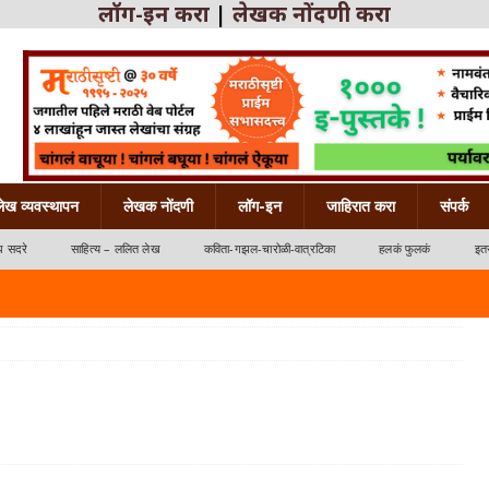
लॉग-इन करा
|
लेखक नोंदणी करा
लेख व्यवस्थापन
लेखक नोंदणी
लॉग-इन
जाहिरात करा
संपर्क
ध सदरे
साहित्य – ललित लेख
कविता-गझल-चारोळी-वात्रटिका
हलकं फुलकं
इतर
्रटिका