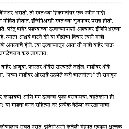
 इंजिनिअर असतो. तो स्वतःच्या हिकमतीवर एक नवीन गाडी
ोहित होतात. इंजिनिअरही स्वतःच्या सृजनावर प्रसन्न होतो.
सते. परंतु बाहेर पडण्याच्या दरवाज्यापाशी आल्यावर इंजिनिअरच्या
वात्रटिका
े. त्याला आश्चर्य वाटते की या गोष्टीचा विचार त्याने गाडी
णे अगत्याचे होते. त्या दरवाज्यातून आता ती गाडी बाहेर जाऊ
टिका
ार सगळेचजण करु लागतात.
बाहेर आणूया. फारतर थोडेसे खरचटले जाईल. गाडीवर थोडे
 “नव्या गाडीवर ओरखडे उठलेले कसे चालतील?” तो रागावून
 जोशी
युवा-विश्व
र काढायची आणि मग दरवाजा पुन्हा बसवायचा. बहुतेकांना ही
? या गाड्या बनत राहिल्या तर प्रत्येक वेळेला कारखान्याचा
आरोग्य
विशेष
ोणालाच सुचत नसते. इंजिनिअरने केलेली मेहनत एवढ्या क्षुल्लक