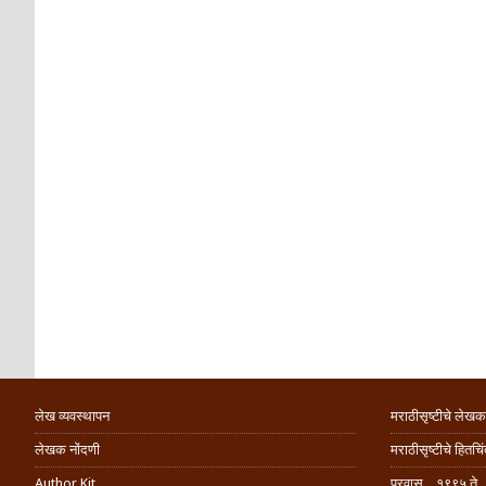
लेख व्यवस्थापन
मराठीसृष्टीचे लेखक
लेखक नोंदणी
मराठीसृष्टीचे हितच
Author Kit
प्रवास .. १९९५ ते 