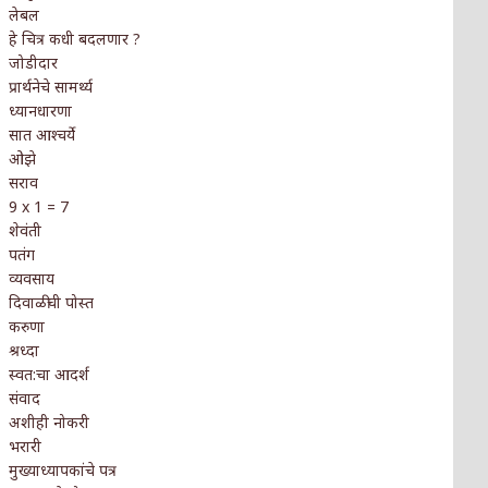
लेबल
हे चित्र कधी बदलणार ?
जोडीदार
प्रार्थनेचे सामर्थ्य
ध्यानधारणा
सात आश्चर्ये
ओझे
सराव
9 x 1 = 7
शेवंती
पतंग
व्यवसाय
दिवाळीची पोस्त
करुणा
श्रध्दा
स्वत:चा आदर्श
संवाद
अशीही नोकरी
भरारी
मुख्याध्यापकांचे पत्र