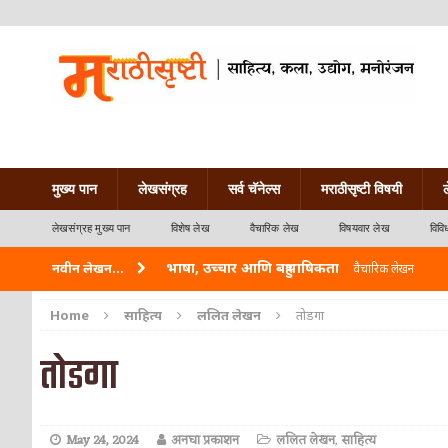
मुख्य पान
लेखसंग्रह
सर्व चॅनेल्स
मराठीसृष्टी विषयी
लेखसंग्रह मुख्य पान
विशेष लेख
वैचारिक लेख
विषयवार लेख
विवि
भाषा, उच्चार आणि बहुभाषिकता
नवीन लेखन...
वैचारिक लेखन
वारी विठ्ठलाची
कविता-गझल-चारोळी-वात्रटिका
Home
साहित्य
ललित लेखन
तोडगा
ताम्र – एक अफलातून धातू (COPPER)
आयुर्वेद
तोडगा
जेव्हा मी आडनांव बदलले
वैचारिक लेखन
अशी एक कविता लिहू इच्छिते
कविता-गझल-चारोळी-वात
May 24, 2024
अनघा प्रकाशन
ललित लेखन
,
साहित्य