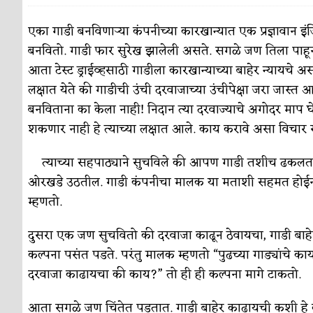
पाटलाची विहीर
कविता-गझल-चारोळी-वात्रटिका
एका गाडी बनविणाऱ्या कंपनीच्या कारखान्यात एक प्रज्ञावान
बनवितो. गाडी फार सुरेख झालेली असते. सगळे जण तिला पाहून म
शपथ
कविता-गझल-चारोळी-वात्रटिका
आता टेस्ट ड्राईव्हसाठी गाडीला कारखान्याच्या बाहेर न्यायचे अ
पुस्तके बदलायची आहेत तुम्हाला!
कविता-गझल-चारोळी-
लक्षात येते की गाडीची उंची दरवाजाच्या उंचीपेक्षा जरा जास्त आह
बनविताना का केला नाही! निदान त्या दरवाज्याचे अगोदर माप घे
किती घोषणांचा पाऊस होता
कविता-गझल-चारोळी-वात्र
शकणार नाही हे त्याच्या लक्षात आले. काय करावे असा विच
कसं हुईन तं हू माय…
परिचय आणि परिक्षणे
त्याच्या सहपाठ्याने सुचविले की आपण गाडी तशीच ढकलत 
काळजाचे प्रेत
कविता-गझल-चारोळी-वात्रटिका
ओरखडे उठतील. गाडी कंपनीचा मालक या मताशी सहमत होईना.
चमकदार चांदी
म्हणतो.
अर्थ-वाणिज्य
आदिवासींचा डॉक्टर, समाजसेवेचा ध्यास : डॉ. राहुल
दुसरा एक जण सुचवितो की दरवाजा काढून ठेवायचा, गाडी बाहे
कल्पना पसंत पडते. परंतु मालक म्हणतो “पुढच्या गाड्यांचे काय
डेंग्यू: ताप उतरला म्हणजे धोका टळला असे नाही!
दरवाजा काढायचा की काय?” तो ही ही कल्पना मागे टाकतो.
४ जुलै – इतिहासात घडलेल्या महत्त्वाच्या घटना
दिन
आता सगळे जण चिंतेत पडतात. गाडी बाहेर काढायची कशी हे क