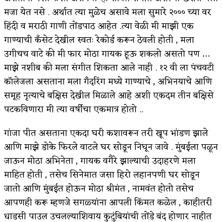
मजा येत नसे . अर्थात त्या मुळेच असावे मला सुमारे २००० च्या वर
हिंदी व मराठी गाणी तोंडपाठ आहेत .त्या वेळी मी माझी एक
गाण्याची कँसेट देखील स्वतः रेकोर्ड करून ठेवली होती , मला
उगीचच वाटे की मी फार मोठा गायक हूऊ शकलो असतो पण …
माझे नशीब की मला संगीत शिकता आले नाही . १२ वी ला पंचवटी
कॉलेजला असताना मला गँदरिंग मध्ये गाण्याचे , अभिनयाचे आणि
समूह नृत्याचे बक्षिस देखील मिळाले आहे अशी एकदम तीन बक्षिसे
पटकविणारा मी त्या वर्षीचा एकमात्र होतो ..
गांजा पीत असताना एकदा घरी कशावरून तरी खूप भांडण झाले
आणि माझे डोके फिरले वाटले घर सोडून निघून जावे . मुंबईला पळून
जाऊन मोठा अभिनेता , गायक वगैरे झाल्याची उदाहरणे मला
माहित होती , तसेच सिनेमात जसा हिरो लहानपणी घर सोडून
जातो आणि मुंबईत होऊन मोठा श्रीमंत , नामवंत होतो तसेच
आपणही करू म्हणजे सगळ्यांना आपली किंमत कळेल , काहीतरी
धाडसी पाउल उचलल्याशिवाय कुटुंबियांची तोंडे बंद होणार नाहीत