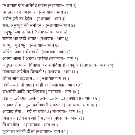
“नशायात्रा” एक अनिर्बंध प्रवास (नशायात्रा – भाग १)
चमत्कार को नमस्कार ! (नशायात्रा – भाग २)
असेल हरी तर देईल… (नशायात्रा – भाग ३)
भ्रम, अनुभूती की संमोहन ? (नशायात्रा – भाग ४)
अनुभूतीच्या पलीकडे ? (नशायात्रा – भाग ५)
बामण भट कढी आंबट ! (नशायात्रा – भाग ६)
भ..भू .. भूत भूत ! (नशायात्रा – भाग ७)
प्लँचेट.. आत्मा बोलावणे.. (नशायात्रा – भाग ८)
आत्मा आला रे आला ! प्लांचेट (नशायात्रा – भाग ९)
अतृप्त आत्म्यांचा धिंगाणा अन शनीदेवांची अवकृपा ! (नशायात्रा – भाग १०)
गांजाच्या तारेतील विरक्ती ! ( नशायात्रा – भाग ११ )
लोका सांगे ब्रह्मज्ञान ….! ( नशायात्रा भाग १२ )
गांधीजयंती ची सफाई मोहीम ! ( नशायात्रा – भाग १३ )
द्राक्षचोरी आणि महाशिवरात्र ! ( नशायात्रा – भाग १४ )
तोहफा ..तोहफा …लाया .लाया ..लाया …! ( नशायात्रा – भाग १५ )
आझाद सेना .. गुप्त क्रांतिकारी संघटना ! ( नशायात्रा – भाग १६ )
आझाद सेना … गर्द चा प्रवेश .! ( नशायात्रा – भाग १७ )
मिशन – इलेक्शन आणि मटका ! (नशायात्रा – भाग १८)
मिशन फेल …! (नशायात्रा – भाग १९ )
कुत्र्याला नशेची दीक्षा (नशायात्रा – भाग २० )