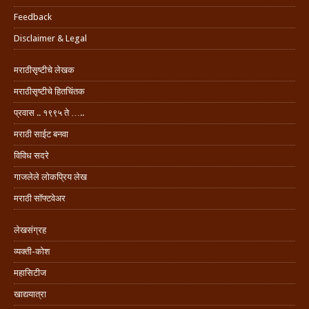
Feedback
Disclaimer & Legal
मराठीसृष्टीचे लेखक
मराठीसृष्टीचे हितचिंतक
प्रवास .. १९९५ ते …..
मराठी साईट बनवा
विविध सदरे
गाजलेले लोकप्रिय लेख
मराठी सॉफ्टवेअर
लेखसंग्रह
व्यक्ती-कोश
महासिटीज
खाद्ययात्रा