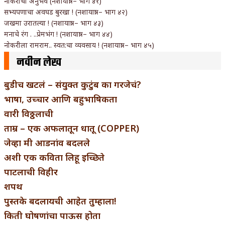
नोकरीचा अनुभव (नशायात्रा – भाग ४१)
सभ्यपणाचा अवघड बुरखा ! (नशायात्रा – भाग ४२)
जखमा उरातल्या ! (नशायात्रा – भाग ४३)
मनाचे रंग . ..प्रेमभंग ! (नशायात्रा – भाग ४४)
नोकरीला रामराम.. स्वत:चा व्यवसाय ! (नशायात्रा – भाग ४५)
नवीन लेख
बुडीच खटलं – संयुक्त कुटुंब का गरजेचं?
भाषा, उच्चार आणि बहुभाषिकता
वारी विठ्ठलाची
ताम्र – एक अफलातून धातू (COPPER)
जेव्हा मी आडनांव बदलले
अशी एक कविता लिहू इच्छिते
पाटलाची विहीर
शपथ
पुस्तके बदलायची आहेत तुम्हाला!
किती घोषणांचा पाऊस होता