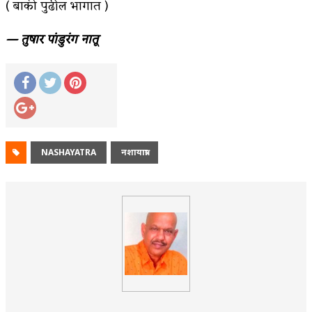
( बाकी पुढील भागात )
— तुषार पांडुरंग नातू
NASHAYATRA
नशायात्रा