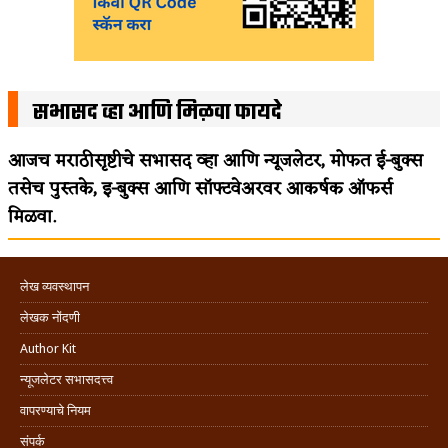
सभासद व्हा आणि मिळवा फायदे
आजच मराठीसृष्टीचे सभासद व्हा आणि न्यूजलेटर, मोफत ई-बुक्स
तसेच पुस्तके, इ-बुक्स आणि सॉफ्टवेअरवर आकर्षक ऑफर्स
मिळवा.
लेख व्यवस्थापन
लेखक नोंदणी
Author Kit
न्यूजलेटर सभासदत्त्व
वापरण्याचे नियम
संपर्क