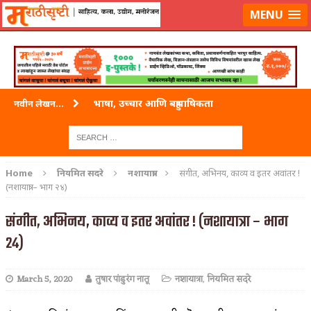
लॉग-इन करा
|
लेखक नोंदणी करा
MENU
भाषा, उच्चार आणि बहुभाषिकता
नवीन लेखन...
वारी विठ्ठलाची
ताम्र – एक अफलातून धातू (COPPER)
Home
नियमित सदरे
नशायात्रा
संगीत, अभिनय, काव्य व इतर अवांतर !
(नशायात्रा – भाग २४)
जेव्हा मी आडनांव बदलले
संगीत, अभिनय, काव्य व इतर अवांतर ! (नशायात्रा – भाग
अशी एक कविता लिहू इच्छिते
२४)
पाटलाची विहीर
शपथ
March 5, 2020
तुषार पांडुरंग नातू
नशायात्रा
,
नियमित सदरे
पुस्तके बदलायची आहेत तुम्हाला!