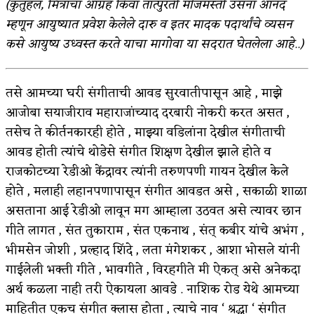
(कुतुहल, मित्रांचा आग्रह किंवा तात्पुरती मॊजमस्ती उसना आनंद
म्हणून आयुष्यात प्रवेश केलेले दारु व इतर मादक पदार्थांचे व्यसन
किती घोषणांचा पाऊस होता
कसे आयुष्य उध्वस्त करते याचा मागोवा या सदरात घेतलेला आहे..)
कसं हुईन तं हू माय…
काळजाचे प्रेत
तसे आमच्या घरी संगीताची आवड सुरवातीपासून आहे , माझे
चमकदार चांदी
आजोबा सयाजीराव महाराजांच्याद दरबारी नोकरी करत असत ,
तसेच ते कीर्तनकारही होते , माझ्या वडिलांना देखील संगीताची
आदिवासींचा डॉक्टर, समाजसेवेचा ध्यास : डॉ. राहुल
आवड होती त्यांचे थोडेसे संगीत शिक्षण देखील झाले होते व
जोशी
राजकोटच्या रेडीओ केंद्रावर त्यांनी तरुणपणी गायन देखील केले
होते , मलाही लहानपणापासून संगीत आवडत असे , सकाळी शाळा
डेंग्यू: ताप उतरला म्हणजे धोका टळला असे नाही!
असताना आई रेडीओ लावून मग आम्हाला उठवत असे त्यावर छान
४ जुलै – इतिहासात घडलेल्या महत्त्वाच्या घटना
गीते लागत , संत तुकाराम , संत एकनाथ , संत् कबीर यांचे अभंग ,
भीमसेन जोशी , प्रल्हाद शिंदे , लता मंगेशकर , आशा भोसले यांनी
सुवर्ण – झळाळी
गाईलेली भक्ती गीते , भावगीते , विरहगीते मी ऐकत् असे अनेकदा
‘अर्थ’पूर्ण हास्य
अर्थ कळला नाही तरी ऐकायला आवडे . नाशिक रोड येथे आमच्या
माहितीत एकच संगीत क्लास होता , त्याचे नाव ‘ श्रद्धा ‘ संगीत
अष्टपैलू : खंडू रांगणेकर