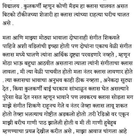
विद्यालय . कुलकर्णी म्हणून कोणी मँडम हा क्लास चालवत असत
अपूर्ण कथा
बिटको टाँकीजच्या शेजारी हा क्लास त्यांच्या राहत्या घरीच चालत
असे .
बुडीच खटलं – संयुक्त कुटुंब का गरजेचं?
मला आणि माझ्या मोठ्या भावाला दोघानाही संगीत शिकवले
पाहिजे अशी वडिलांची इच्छा होती पण दोघांना एकाच वेळी संगीत
क्लास मघ्ये घालणे त्यांना आर्थिक दृष्ट्या परवडणारे नव्हते , म्हणून
मोठा भाऊ बहुधा आठवीत असताना त्याला त्यांनी संगीताचा क्लास
लावला , मी त्या वेळी पाचवीत होतो मला नंतर क्लास लावणार होते
. त्या क्लासचा भावाचा अनुभव काही ठीक नव्हता , अनेकदा सुट्या
देत , किवा कुलकर्णी बाई घरकाम सांभाळून क्लास घेत असल्याने
पुरेसा वेळ देत नसत म्हणून भावाने पण लवकरच क्लास सोडला मग
माझे संगीत शिकणे राहूनच गेले व नंतर जेव्हा क्लास लावू शकत
होतो तेव्हा भलत्याच गोष्टीत अडकलो होतो .तरी रेडिओ वर एकून
माझी बरीच गाणी पाठ झालेली होती व मी ती गाणी हुबेहूब
म्हणण्याचा प्रयत्न देखील करीत असे , माझा आवाज चांगला आहे