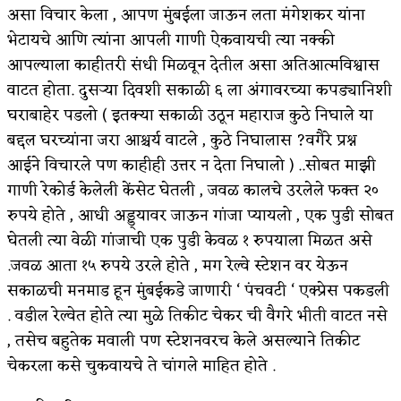
असा विचार केला , आपण मुंबईला जाऊन लता मंगेशकर यांना
भेटायचे आणि त्यांना आपली गाणी ऐकवायची त्या नक्की
आपल्याला काहीतरी संधी मिळवून देतील असा अतिआत्मविश्वास
वाटत होता. दुसऱ्या दिवशी सकाळी ६ ला अंगावरच्या कपड्यानिशी
घराबाहेर पडलो ( इतक्या सकाळी उठून महाराज कुठे निघाले या
बद्दल घरच्यांना जरा आश्चर्य वाटले , कुठे निघालास ?वगैरे प्रश्न
आईने विचारले पण काहीही उत्तर न देता निघालो ) ..सोबत माझी
गाणी रेकोर्ड केलेली केंसेट घेतली , जवळ कालचे उरलेले फक्त २०
रुपये होते , आधी अड्ड्यावर जाऊन गांजा प्यायलो , एक पुडी सोबत
घेतली त्या वेळी गांजाची एक पुडी केवळ १ रुपयाला मिळत असे
.जवळ आता १५ रुपये उरले होते , मग रेल्वे स्टेशन वर येऊन
सकाळची मनमाड हून मुंबईकडे जाणारी ‘ पंचवटी ‘ एक्प्रेस पकडली
. वडील रेल्वेत होते त्या मुळे तिकीट चेकर ची वैगरे भीती वाटत नसे
, तसेच बहुतेक मवाली पण स्टेशनवरच केले असल्याने तिकीट
चेकरला कसे चुकवायचे ते चांगले माहित होते .