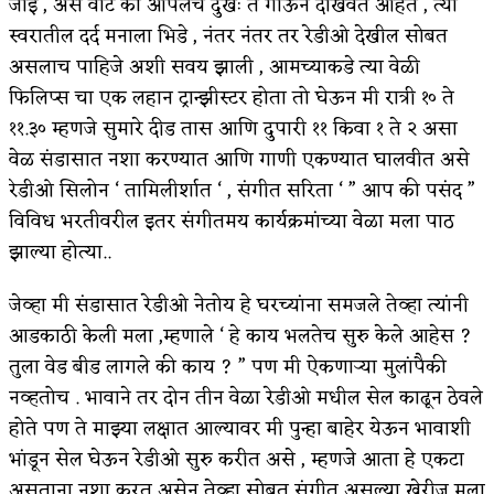
जाई , असे वाटे की आपलेच दुखः ते गाऊन दाखवत आहेत , त्या
स्वरातील दर्द मनाला भिडे , नंतर नंतर तर रेडीओ देखील सोबत
असलाच पाहिजे अशी सवय झाली , आमच्याकडे त्या वेळी
फिलिप्स चा एक लहान ट्रान्झीस्टर होता तो घेऊन मी रात्री १० ते
११.३० म्हणजे सुमारे दीड तास आणि दुपारी ११ किवा १ ते २ असा
वेळ संडासात नशा करण्यात आणि गाणी एकण्यात घालवीत असे
रेडीओ सिलोन ‘ तामिलीर्शात ‘ , संगीत सरिता ‘ ” आप की पसंद ”
विविध भरतीवरील इतर संगीतमय कार्यक्रमांच्या वेळा मला पाठ
झाल्या होत्या..
जेव्हा मी संडासात रेडीओ नेतोय हे घरच्यांना समजले तेव्हा त्यांनी
आडकाठी केली मला ,म्हणाले ‘ हे काय भलतेच सुरु केले आहेस ?
तुला वेड बीड लागले की काय ? ” पण मी ऐकणाऱ्या मुलांपैकी
नव्हतोच . भावाने तर दोन तीन वेळा रेडीओ मधील सेल काढून ठेवले
होते पण ते माझ्या लक्षात आल्यावर मी पुन्हा बाहेर येऊन भावाशी
भांडून सेल घेऊन रेडीओ सुरु करीत असे , म्हणजे आता हे एकटा
असताना नशा करत असेन तेव्हा सोबत संगीत असल्या खेरीज मला