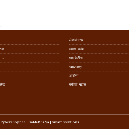
लेखसंग्रह
िंतक
व्यक्ती-कोश
…..
महासिटीज
खाद्ययात्रा
आरोग्य
 लेख
कविता-गझल
:
Cybershoppee
|
GaMaBhaNa
|
Smart Solutions