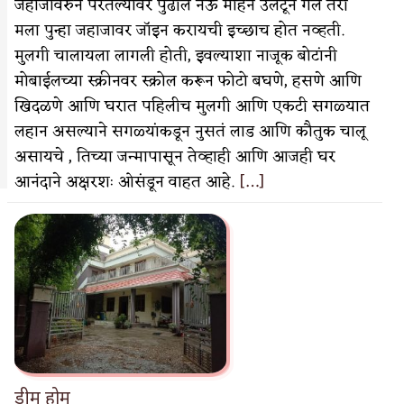
जहाजावरुन परतल्यावर पुढील नऊ महिने उलटून गेले तरी
मला पुन्हा जहाजावर जॉइन करायची इच्छाच होत नव्हती.
मुलगी चालायला लागली होती, इवल्याशा नाजूक बोटांनी
मोबाईलच्या स्क्रीनवर स्क्रोल करून फोटो बघणे, हसणे आणि
खिदळणे आणि घरात पहिलीच मुलगी आणि एकटी सगळ्यात
वात्रटिका
लहान असल्याने सगळ्यांकडून नुसतं लाड आणि कौतुक चालू
टिका
असायचे , तिच्या जन्मापासून तेव्हाही आणि आजही घर
आनंदाने अक्षरशः ओसंडून वाहत आहे.
[…]
 जोशी
युवा-विश्व
आरोग्य
विशेष
ड्रीम होम