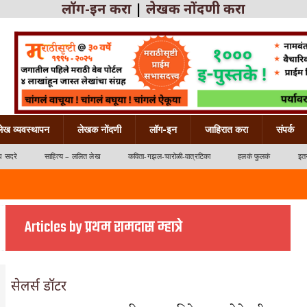
लॉग-इन करा
|
लेखक नोंदणी करा
लेख व्यवस्थापन
लेखक नोंदणी
लॉग-इन
जाहिरात करा
संपर्क
ध सदरे
साहित्य – ललित लेख
कविता-गझल-चारोळी-वात्रटिका
हलकं फुलकं
इतर
Articles by प्रथम रामदास म्हात्रे
सेलर्स डॉटर
्रटिका