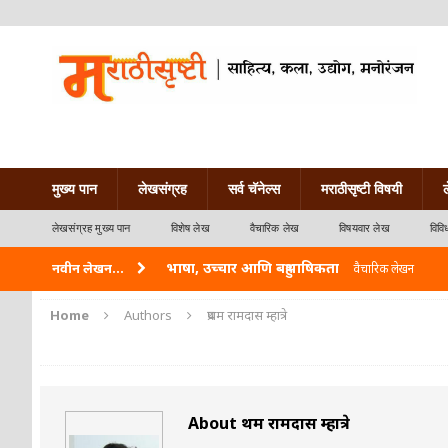
मुख्य पान
लेखसंग्रह
सर्व चॅनेल्स
मराठीसृष्टी विषयी
लेखसंग्रह मुख्य पान
विशेष लेख
वैचारिक लेख
विषयवार लेख
विवि
भाषा, उच्चार आणि बहुभाषिकता
नवीन लेखन...
वैचारिक लेखन
वारी विठ्ठलाची
कविता-गझल-चारोळी-वात्रटिका
Home
Authors
प्रथम रामदास म्हात्रे
ताम्र – एक अफलातून धातू (COPPER)
आयुर्वेद
जेव्हा मी आडनांव बदलले
वैचारिक लेखन
About प्रथम रामदास म्हात्रे
अशी एक कविता लिहू इच्छिते
कविता-गझल-चारोळी-वात