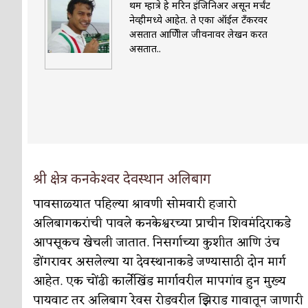
प्रथम म्हात्रे हे मरिन इंजिनिअर असून मर्चंट
नेव्हीमध्ये आहेत. ते एका ऑईल टॅंकरवर
पाटलाची विहीर
कविता-गझल-चारोळी-वात्रटिका
असतात आणिेील जीवनावर लेखन करत
असतात..
शपथ
कविता-गझल-चारोळी-वात्रटिका
पुस्तके बदलायची आहेत तुम्हाला!
कविता-गझल-चारोळी-
किती घोषणांचा पाऊस होता
कविता-गझल-चारोळी-वात्र
कसं हुईन तं हू माय…
परिचय आणि परिक्षणे
काळजाचे प्रेत
कविता-गझल-चारोळी-वात्रटिका
श्री क्षेत्र कनकेश्वर देवस्थान अलिबाग
चमकदार चांदी
अर्थ-वाणिज्य
पावसाळ्यात पहिल्या श्रावणी सोमवारी हजारो
अलिबागकरांची पावले कनकेश्वरच्या प्राचीन शिवमंदिराकडे
आदिवासींचा डॉक्टर, समाजसेवेचा ध्यास : डॉ. राहुल
आपसूकच खेचली जातात. निसर्गाच्या कुशीत आणि उंच
डेंग्यू: ताप उतरला म्हणजे धोका टळला असे नाही!
डोंगरावर असलेल्या या देवस्थानाकडे जण्यासाठी दोन मार्ग
आहेत. एक चोंढी कार्लेखिंड मार्गावरील मापगांव हुन मुख्य
४ जुलै – इतिहासात घडलेल्या महत्त्वाच्या घटना
दिन
पायवाट तर अलिबाग रेवस रोडवरील झिराड गावातून जाणारी