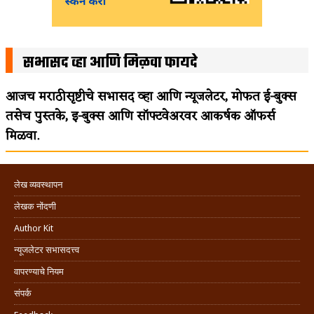
सभासद व्हा आणि मिळवा फायदे
आजच मराठीसृष्टीचे सभासद व्हा आणि न्यूजलेटर, मोफत ई-बुक्स
तसेच पुस्तके, इ-बुक्स आणि सॉफ्टवेअरवर आकर्षक ऑफर्स
मिळवा.
लेख व्यवस्थापन
लेखक नोंदणी
Author Kit
न्यूजलेटर सभासदत्त्व
वापरण्याचे नियम
संपर्क