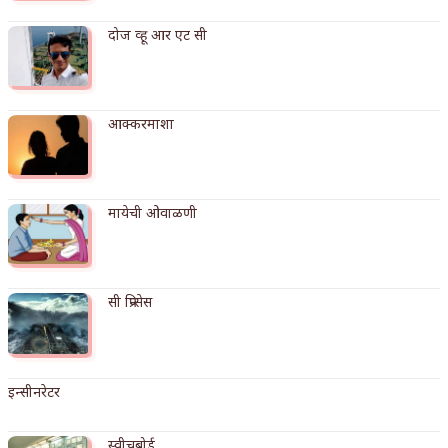
अपूर्ण कथा
दोज व्हू आर एट सी
बुडीच खटलं – संयुक्त कुटुंब का गरजेचं?
आक्करमाशा
मायेची ओवाळणी
सी प्रिन्सेस
इन्सीनरेटर
स्वीचबोर्ड