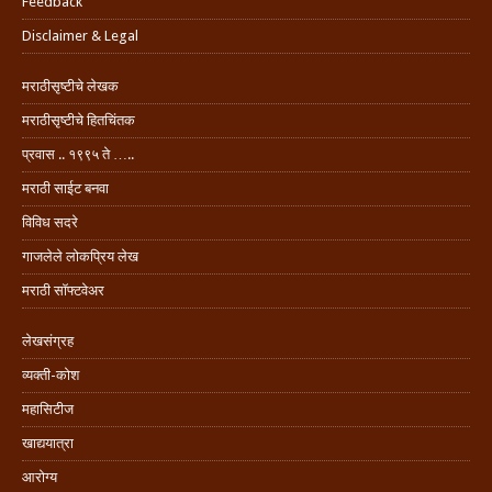
Feedback
Disclaimer & Legal
मराठीसृष्टीचे लेखक
मराठीसृष्टीचे हितचिंतक
प्रवास .. १९९५ ते …..
मराठी साईट बनवा
विविध सदरे
गाजलेले लोकप्रिय लेख
मराठी सॉफ्टवेअर
लेखसंग्रह
व्यक्ती-कोश
महासिटीज
खाद्ययात्रा
आरोग्य