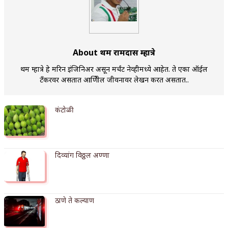
किती घोषणांचा पाऊस होता
कसं हुईन तं हू माय…
About प्रथम रामदास म्हात्रे
काळजाचे प्रेत
प्रथम म्हात्रे हे मरिन इंजिनिअर असून मर्चंट नेव्हीमध्ये आहेत. ते एका ऑईल
चमकदार चांदी
टॅंकरवर असतात आणिेील जीवनावर लेखन करत असतात..
आदिवासींचा डॉक्टर, समाजसेवेचा ध्यास : डॉ. राहुल
कंटोळी
जोशी
डेंग्यू: ताप उतरला म्हणजे धोका टळला असे नाही!
दिव्यांग विठ्ठल अण्णा
४ जुलै – इतिहासात घडलेल्या महत्त्वाच्या घटना
सुवर्ण – झळाळी
ठाणे ते कल्याण
‘अर्थ’पूर्ण हास्य
अष्टपैलू : खंडू रांगणेकर