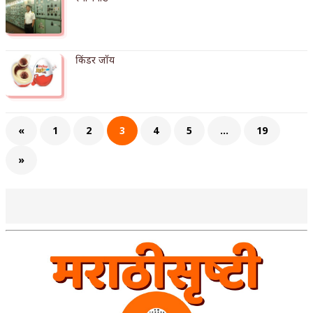
किंडर जॉय
«
1
2
3
4
5
…
19
»