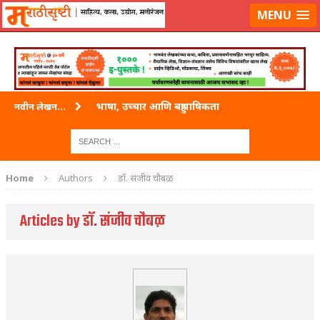
लॉग-इन करा
|
लेखक नोंदणी करा
MENU
भाषा, उच्चार आणि बहुभाषिकता
नवीन लेखन...
वारी विठ्ठलाची
ताम्र – एक अफलातून धातू (COPPER)
Home
Authors
डॉ. संजीव चौबळ
जेव्हा मी आडनांव बदलले
Articles by डॉ. संजीव चौबळ
अशी एक कविता लिहू इच्छिते
पाटलाची विहीर
शपथ
पुस्तके बदलायची आहेत तुम्हाला!