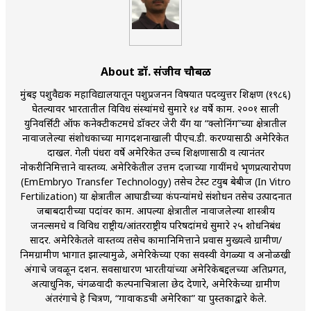
किती घोषणांचा पाऊस होता
कसं हुईन तं हू माय…
About डॉ. संजीव चौबळ
काळजाचे प्रेत
मुंबई पशुवैद्यक महाविद्यालयातून पशुप्रजनन विषयात पदव्युत्तर शिक्षण (१९८६)
चमकदार चांदी
घेतल्यावर भारतातील विविध संस्थांमधे सुमारे १४ वर्षे काम. २००१ साली
युनिवर्सिटी ऑफ कनेक्टीकटमधे डॉक्टर जेरी यॅंग या “क्लोनिंग”च्या क्षेत्रातील
आदिवासींचा डॉक्टर, समाजसेवेचा ध्यास : डॉ. राहुल
नावाजलेल्या संशोधकाच्या मार्गदर्शनाखाली पीएच.डी. करण्यासाठी अमेरिकेत
दाखल. गेली पंधरा वर्षे अमेरिकेत उच्च शिक्षणासाठी व त्यानंतर
जोशी
नोकरीनिमित्ताने वास्तव्य. अमेरिकेतील उत्तम दर्जाच्या गायींमधे भृणप्रत्यारोपण
(EmEmbryo Transfer Technology) तसेच टेस्ट टयुब बेबीज (In Vitro
डेंग्यू: ताप उतरला म्हणजे धोका टळला असे नाही!
Fertilization) या क्षेत्रातील आघाडीच्या कंपन्यांमधे संशोधन तसेच उत्पादनात
जबाबदारीच्या पदांवर काम. आपल्या क्षेत्रातील नावाजलेल्या शास्त्रीय
४ जुलै – इतिहासात घडलेल्या महत्त्वाच्या घटना
जर्नल्समधे व विविध राष्ट्रीय/आंतरराष्ट्रीय परिषदांमधे सुमारे २५ शोधनिबंध
सादर. अमेरिकेतले वास्तव्य तसेच कामानिमित्ताने प्रवास मुख्यत्वे ग्रामीण/
सुवर्ण – झळाळी
निमग्रामीण भागात झाल्यामुळे, अमेरिकेच्या एका सर्वस्वी वेगळ्या व अनोळखी
अंगाचे जवळून दर्शन. सर्वसाधारण भारतीयांच्या अमेरिकेबद्दलच्या अतिप्रगत,
‘अर्थ’पूर्ण हास्य
अत्याधुनिक, चंगळवादी कल्पनाचित्राला छेद देणारे, अमेरिकेच्या ग्रामीण
अंतरंगाचे हे चित्रण, “गावाकडची अमेरिका” या पुस्तकाद्वारे केले.
अष्टपैलू : खंडू रांगणेकर