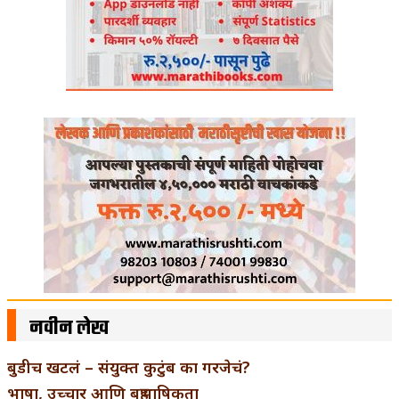
नवीन लेख
बुडीच खटलं – संयुक्त कुटुंब का गरजेचं?
भाषा, उच्चार आणि बहुभाषिकता