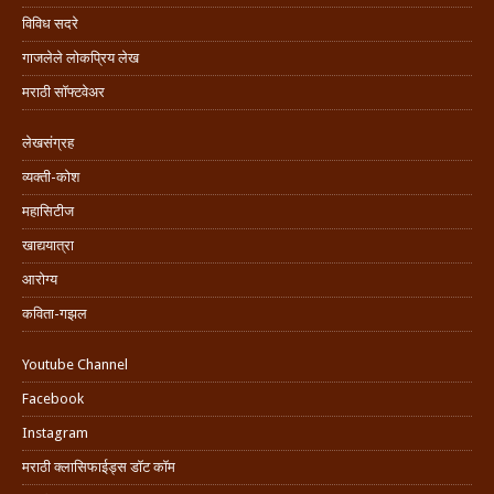
विविध सदरे
गाजलेले लोकप्रिय लेख
मराठी सॉफ्टवेअर
लेखसंग्रह
व्यक्ती-कोश
महासिटीज
खाद्ययात्रा
आरोग्य
कविता-गझल
Youtube Channel
Facebook
Instagram
मराठी क्लासिफाईड्स डॉट कॉम