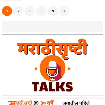
1
2
3
…
9
»