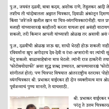
सुवर्ण – झळाळी
अर्थ-वाणिज्य
पु.ल., जयवंत दळवी, बाबा कदम, अशोक राणे, तेंडुलकर आदी ल
‘अर्थ’पूर्ण हास्य
अर्थ-वाणिज्य
तशीच ती चांदोबातला अज्ञात चित्रकार, दिवाळी अंकांतून दिसणार
किंवा ‘जत्रे’तले खलील खान या चित्र-व्यंगचित्रकारांनीही. यात 
अष्टपैलू : खंडू रांगणेकर
क्रिकेट
मलाही यांच्यासारखं काहीतरी करता यायला हवं असंही वाटायचं, 
अपूर्ण कथा
कथा
शकलो, तरी किमान आपली यांच्याशी ओळख तर असावी असं वाटू ल
बुडीच खटलं – संयुक्त कुटुंब का गरजेचं?
विशेष लेख
पु.ल., दळवींची ओळख जाऊ द्या, साधी भेटही होऊ शकली नाही. तें
रविवर्माना खुप अगोदरच देव-देवी व रंभा-अप्सरांनी वर त्यांची 
भेटू शकलो. बाळासाहेबांना मात्र भेटलो. त्यांनी राज ठाकरेंनी तय
‘फोटोबयोग्राफी‘ असा शुद्ध शब्द उच्चारत, आपल्यासारखं ‘फोटोबाय
सांगीतलं होतं). पण चित्रपट विषयात आंतरराष्ट्रीय स्तरावर 
व्यंगचित्रकार श्री. प्रभाकर वाईरकर ही दोन व्यक्तीमत्व मात्र 
पूर्वजन्माचं पुण्य मानतो, ते याचसाठी..
श्री. प्रभाकर वाईरकर 
परंतू ते उत्तम चित्रका