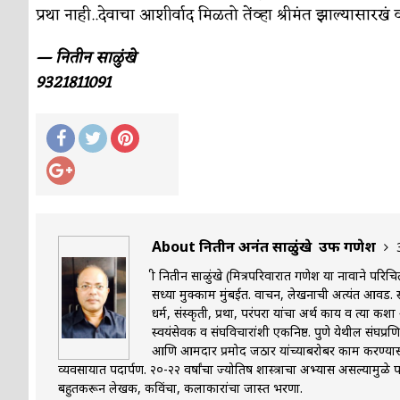
प्रथा नाही..देवाचा आशीर्वाद मिळतो तेंव्हा श्रीमंत झाल्यासारखं 
— नितीन साळुंखे
9321811091
About नितीन अनंत साळुंखे उर्फ गणेश
श्री नितीन साळुंखे (मित्रपरिवारात गणेश या नावाने परिचि
सध्या मुक्काम मुंबईत. वाचन, लेखनाची अत्यंत आवड. स्व
धर्म, संस्कृती, प्रथा, परंपरा यांचा अर्थ काय व त्या
स्वयंसेवक व संघविचारांशी एकनिष्ठ. पुणे येथील संघप्रणि
आणि आमदार प्रमोद जठार यांच्याबरोबर काम करण्यासाठ
व्यवसायात पदार्पण. २०-२२ वर्षांचा ज्योतिष शास्त्राचा अभ्यास असल्यामुळे 
बहुतकरून लेखक, कविंचा, कलाकारांचा जास्त भरणा.