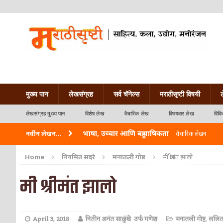
मुख्य पान
लेखसंग्रह
सर्व चॅनेल्स
मराठीसृष्टी विषयी
लेखसंग्रह मुख्य पान
विशेष लेख
वैचारिक लेख
विषयवार लेख
विवि
भाषा, उच्चार आणि बहुभाषिकता
नवीन लेखन...
वैचारिक लेखन
वारी विठ्ठलाची
कविता-गझल-चारोळी-वात्रटिका
Home
नियमित सदरे
मनातली गोष्ट
मी श्रीमंत झालो
ताम्र – एक अफलातून धातू (COPPER)
आयुर्वेद
मी श्रीमंत झालो
जेव्हा मी आडनांव बदलले
वैचारिक लेखन
अशी एक कविता लिहू इच्छिते
कविता-गझल-चारोळी-वात
April 3, 2018
नितीन अनंत साळुंखे उर्फ गणेश
मनातली गोष्ट
,
ललित