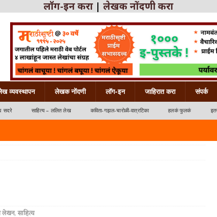
लॉग-इन करा
|
लेखक नोंदणी करा
लेख व्यवस्थापन
लेखक नोंदणी
लॉग-इन
जाहिरात करा
संपर्क
ध सदरे
साहित्य – ललित लेख
कविता-गझल-चारोळी-वात्रटिका
हलकं फुलकं
इतर
्रटिका
 लेखन
,
साहित्य