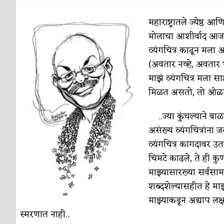
पाटलाची विहीर
कविता-गझल-चारोळी-वात्रटिका
महाराष्ट्रातले ज्येष्ठ 
मोलाचा आशीर्वाद आज 
शपथ
कविता-गझल-चारोळी-वात्रटिका
व्यंगचित्र काढून मला 
पुस्तके बदलायची आहेत तुम्हाला!
कविता-गझल-चारोळी-
(अवतार नव्हे, अवतार 
माझं व्यंगचित्र मला 
किती घोषणांचा पाऊस होता
कविता-गझल-चारोळी-वात्र
मिळत असतो, तो ओळखता
कसं हुईन तं हू माय…
परिचय आणि परिक्षणे
..ज्या कुंचल्याने बा
काळजाचे प्रेत
कविता-गझल-चारोळी-वात्रटिका
असंख्य व्यंगचित्रांना ज
चमकदार चांदी
व्यंगचित्र कागदावर उतर
अर्थ-वाणिज्य
चिमटे काढले, ते ही कु
आदिवासींचा डॉक्टर, समाजसेवेचा ध्यास : डॉ. राहुल
माझ्यासारख्या सर्वसामा
डेंग्यू: ताप उतरला म्हणजे धोका टळला असे नाही!
शब्दशेल्यासहीत हे माझ
माझ्याकडून अद्याप लक्
४ जुलै – इतिहासात घडलेल्या महत्त्वाच्या घटना
दिन
स्मरणात नाही..