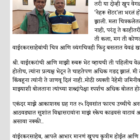
तरी या दोन्ही खुप वेगळ
’नेहरू सेंटर’ला भरलं 
झाली. मला चित्रकलेतलं
नाही, परंतू ते काहीत
ती कला, मग ती कोणती
वाईरकरसाहेबांची चित्र आणि व्यंगचित्रही फिट्ट बसतात येवढं खा
श्री. वाईरकरांची आणि माझी रुबरू भेट व्हायची ती पहिलीच वेळ. 
होतोच, त्यांना प्रत्यक्ष भेटून ते चाहतेपण अधिक गडद झालं. म
किंबहूना त्यांनी ते जाणवू दिलं नाही..मोठी व्यक्ती नेहेमी ज
माझ्याशी बोलताना त्यांच्या शब्दांपेक्षा स्पर्शच अधिक बोलत हो
एकंदर माझे आकाशस्थ ग्रह गत १५ दिवसांत फारच उच्चीचे असा
आठवड्यात सुशांत विश्वासरावांना माझं स्केच काढवसं वाटावं 
असावा नक्की..
वांईरकरसाहेब, आपले आभार मानणं खुपच कृत्रीम होईल आणि आ