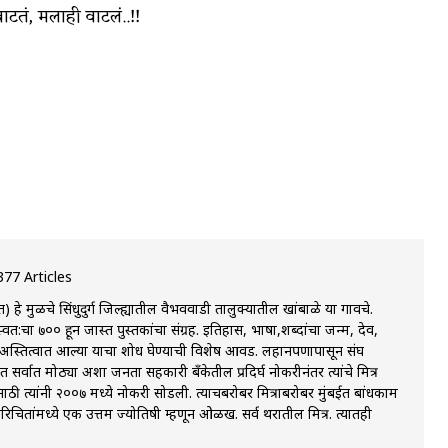
वाटतं, मलाही वाटलं..!!
377 Articles
त) हे मुळचे सिंधुदुर्ग जिल्ह्यातील वैभववाडी तालुक्यातील खांबाळे या गावचे.
त:चा ७०० हून जास्त पुस्तकांचा संग्रह. इतिहास, भाषा,शब्दांचा जन्म, देव,
 कशा अस्तित्वात आल्या याचा शोध घेण्याची विशेष आवड. लहानपणापासून संघ
त सर्वात मोठ्या अशा जनता सहकारी बॅंकेतील प्रदिर्घ नोकरीनंतर त्यांचे मित्र
ी त्यांनी २००७ मध्ये नोकरी सोडली. त्याचबरोबर मित्राबरोबर मुंबईत बांधकाम
परिचितांमध्ये एक उत्तम ज्योतिषी म्हणून ओळख. सर्व थरातील मित्र. त्यातही