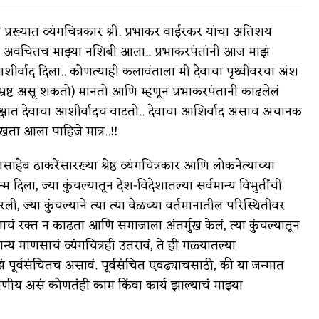
आणि प्रख्यात व्यंगचित्रकार श्री. प्रभाकर वाईरकर यांचा अतिशय
अवचितच माझ्या नशिबी आला.. प्रभाकरपंतांनी आज माझं
आशीर्वाद दिला.. कोणत्याही कलावंताला मी देवाचा पृथ्वीवरचा अंश
वात्रटिका
भ्रष्ट असू शकतो) मानतो आणि म्हणून प्रभाकरपंतानी काढलेलं
साक्षात देवाचा आशीर्वादच वाटतो.. देवाचा आशिर्वाद असाच अचानक
टिका
 आला पाहिजे मात्र..!!
ळासाहेब ठाकरेंसारख्या श्रेष्ठ व्यंगचित्रकार आणि लोकनेत्याच्या
न्म दिला, ज्या कुंचल्यातून देश-विदेशातल्या सर्वमान्य विभुतींची
ली, ज्या कुंचल्याने त्या त्या वेळच्या वर्तमानातील परिस्थितीवर
णाचं रक्त न काढता आणि समाजाला अंतर्मुख केलं, त्या कुंचल्यातून
 जोशी
युवा-विश्व
न्य माणसाचं व्यंगचित्रही उतरावं, ते ही गळ्यातल्या
ं पूर्वसंचितच असावं. पूर्वसंचित एवढ्याचसाठी, की या जन्मात
आरोग्य
षणीय असं कोणतंही काम किंवा कार्य झाल्याचं माझ्या
विशेष