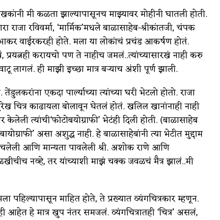
ेखकांनी मी कळता झाल्यापासूनच माझ्यावर मोहीनी घातली होती.
ा राजा रविवर्मा, ‘मार्मिक’मधले बाळासाहेब-श्रीकांतजी, चंपक
प्रभाकर वाईरकरही होते. मला या लोकांचं प्रचंड आकर्षण होतं.
प्रयत्नही करायचो पण ते नाहीच जमलं..त्यांच्यासारखं नाही करु
ागलं. ही माझी इच्छा मात्र बऱ्याच अंशी पूर्ण झाली.
डुलकरांना एकदा पार्ल्याच्या त्यांच्या घरी भेटलो होतो. राजा
सुरेख चित्र काढायला बोलावून घेतलं होतं. खलिल खानांनाही नाही
ार केलेली त्यांची‘फोटोबयोग्राफी’ भेटंही दिली होती. (बाळासाहेब
ोग्राफी’ असा अशुद्ध नाही. हे बाळासाहेबांनी त्या भेटीत मुद्दाम
पोहोचलेली आणि मान्यता पावलेली श्री. अशोक राणे आणि
ओळखीचीच नव्हे, तर यांच्याशी माझं चक्क जवळचं मैत्र झालं..मी
मला पहिल्यापासून माहित होते, ते प्रख्यात व्यंगचित्रकार म्हणून.
रही आहेत हे मात्र खुप नंतर समजलं. व्यंगचित्रातही ‘चित्र’ असलं,