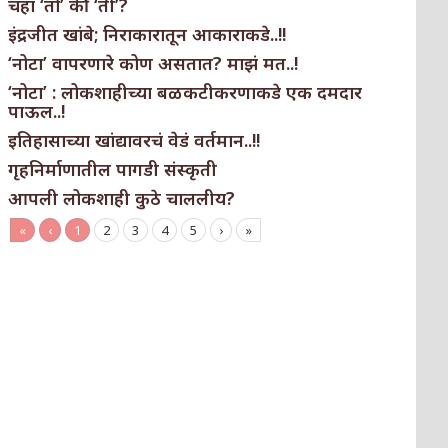
चहा ‘तो’ की ‘ती’?
इंद्रजीत खांबे; निराकारातून आकाराकडे..!!
‘नोटा’ वापरणारे कोण असतात? माझं मत..!
‘नोटा’ : लोकशाहीच्या बळकटीकरणाकडे एक दमदार
पाऊल..!
इतिहासाच्या खांद्यावरचं वेडं वर्तमान..!!
गृहनिर्माणातील पागडी संस्कृती
आपली लोकशाही कुठे चाललीय?
«
‹
1
2
3
4
5
›
»