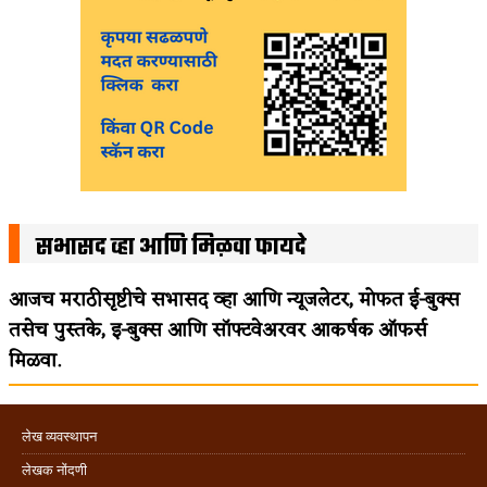
सभासद व्हा आणि मिळवा फायदे
आजच मराठीसृष्टीचे सभासद व्हा आणि न्यूजलेटर, मोफत ई-बुक्स
तसेच पुस्तके, इ-बुक्स आणि सॉफ्टवेअरवर आकर्षक ऑफर्स
मिळवा.
लेख व्यवस्थापन
लेखक नोंदणी