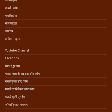
लेखसंग्रह
व्यक्ती-कोश
महासिटीज
खाद्ययात्रा
आरोग्य
कविता-गझल
Youtube Channel
Facebook
Instagram
मराठी क्लासिफाईड्स डॉट कॉम
मराठीबुक्स डॉट कॉम
मराठी साहित्यिक डॉट कॉम
मराठीसृष्टी प्राईम
फॉन्टफ्रिडम गमभन