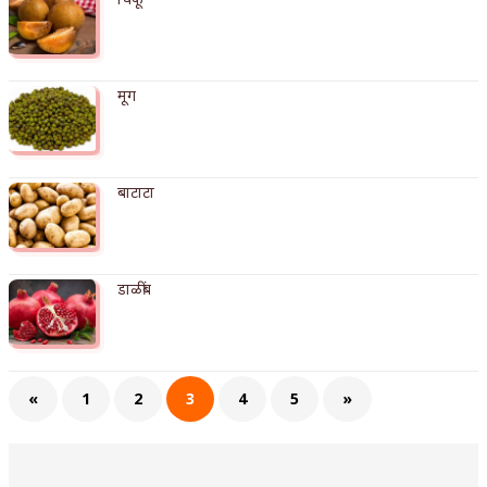
अपूर्ण कथा
बुडीच खटलं – संयुक्त कुटुंब का गरजेचं?
मूग
बाटाटा
डाळींब
«
1
2
3
4
5
»