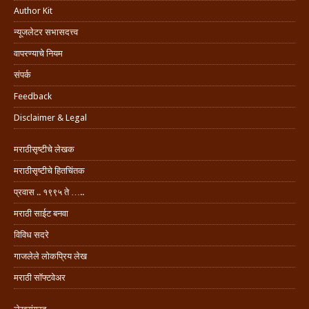
Author Kit
न्यूजलेटर सभासदत्त्व
वापरण्याचे नियम
संपर्क
Feedback
Disclaimer & Legal
मराठीसृष्टीचे लेखक
मराठीसृष्टीचे हितचिंतक
प्रवास .. १९९५ ते …..
मराठी साईट बनवा
विविध सदरे
गाजलेले लोकप्रिय लेख
मराठी सॉफ्टवेअर