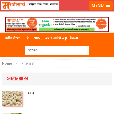
लॉग-इन करा
|
लेखक नोंदणी करा
MENU
भाषा, उच्चार आणि बहुभाषिकता
नवीन लेखन...
वारी विठ्ठलाची
ताम्र – एक अफलातून धातू (COPPER)
Home
आहारशास्त्र
जेव्हा मी आडनांव बदलले
आहारशास्त्र
अशी एक कविता लिहू इच्छिते
पाटलाची विहीर
काजू
शपथ
पुस्तके बदलायची आहेत तुम्हाला!