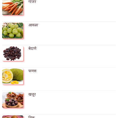
गाजर
किती घोषणांचा पाऊस होता
कसं हुईन तं हू माय…
आवळा
काळजाचे प्रेत
चमकदार चांदी
बेदाणे
आदिवासींचा डॉक्टर, समाजसेवेचा ध्यास : डॉ. राहुल
जोशी
फणस
डेंग्यू: ताप उतरला म्हणजे धोका टळला असे नाही!
४ जुलै – इतिहासात घडलेल्या महत्त्वाच्या घटना
सुवर्ण – झळाळी
खजूर
‘अर्थ’पूर्ण हास्य
अष्टपैलू : खंडू रांगणेकर
चिकू