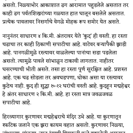
असतो. निळ्याभोर आकाशात ढग आरामात पहुडलेले असतात तर
काही ढग पर्वतशिखरांच्या गळ्यात हात घालून बसलेले असतात.
प्रत्येक पावलावर निसर्गाचे वेगळे मोहक रूप समोर येत असते.
नानुनंतर साधारण ४ कि.मी. अंतरावर येते ‘कुद’ ही वस्ती. हा रस्ता
चढाचा तर काही ठिकाणी सपाटीचा आहे. वाटेवर बऱ्यापैकी झाडी
आहे. पानगळीमुळे रस्त्यावर वाळलेल्या पानांचा सडा पडलेला
असतो. त्यामुळे पावले सांभाळून टाकावी लागतात. नाहीतर
घसरण्याची भीती असते. तसा हा रस्ता पूर्ण सुरक्षित आहे. प्रशस्त
आहे. एक चढ सोडला तर अवघडपणा, धोका असा या रस्त्यावर
कुठेच नाही. कुद ही सुद्धा १०-१२ घरांची वस्ती आहे. कुदहून मद्महेश्वर
हे अंतर साधारण २ कि.मी. आहे. हा रस्ता मात्र जवळजवळ
सपाटीचा आहे.
हिरव्यागार कुरणावर मद्महेश्वराचे मंदिर उभे आहे. या कुरणातून
स्फटिक जलाने एक झरा कायम वहात असतो. कुरणावर निळ्या,