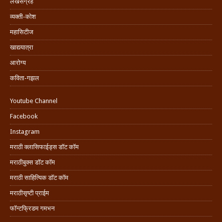
लेखसंग्रह
व्यक्ती-कोश
महासिटीज
खाद्ययात्रा
आरोग्य
कविता-गझल
Youtube Channel
Facebook
Instagram
मराठी क्लासिफाईड्स डॉट कॉम
मराठीबुक्स डॉट कॉम
मराठी साहित्यिक डॉट कॉम
मराठीसृष्टी प्राईम
फॉन्टफ्रिडम गमभन