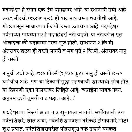
मदमहेश्वर हे स्थान एक उंच पहाडावर आहे. या स्थानाची उंची आहे
३२८९ मीटर्स. (१०,८५० फूट). ही वाट मात्र उभ्या चढणीची आहे.
गौंडरपासून साधारण १ कि.मी. रस्ता उताराचा आहे. मदमहेश्वर
पर्वताच्या पायथ्यापाशी मदमहेश्वरी नदी वाहते. या नदीवरील पूल
ओलांडला की चढावाचा रस्ता सुरू होतो. साधारण २ कि.मी.
अंतरावर खटरा ही वस्ती लागते व मग पुढे २ कि.मी. अंतरावर नानु
ही वस्ती.
नानुची उंची आहे २९०० मीटर्स (९,५७० फूट). नानु ही वस्ती १०-१५
घरांचीच आहे. पण या ठिकाणीसुद्धा राहण्याची-खाण्याची सोय होते.
या ठिकाणी एका फलकावर लिहिले आहे, ‘चढाईला घाबरू नका,
अनुपम दृश्ये तुमची वाट पहात आहेत.’
मद्महेश्वराचा निसर्ग आता मात्र खुलायला लागतो. सभोवताली उंच
पर्वतशिखरे, खोल दऱ्या, पर्वतशिखरावरून दरीकडे झेपावणारे पांढरे
शुभ्र प्रपात. पर्वतशिखरावरील पांढराशुभ्र बर्फ उन्हाने चमकत