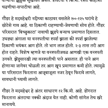
वाऱ्याची झुळूक सुखावत असते. शेवटचा २ कि.मी. रस्ता काहीसा
चढणीचा-सपाटीचा आहे.
गौंडर हे मदमहेश्वरी नदीच्या काठावर वसलेले १००-१२५ घरांचे हे
छोटेसे गाव आहे. या ठिकाणी राहण्याची-जेवणाची सोय होते. गौंडर
परिसरात ‘बिच्छुकाटा’ नावाची झुडपे बऱ्याच प्रमाणात दिसतात.
उघड्या अंगाला या वनस्पतीचा स्पर्श झाला की स्पर्श झालेल्या
ठिकाणी भयंकर आग होते. तो भाग लाल होतो. २-३ तास तरी आग
होत राहते. विशेष म्हणजे या वनस्पतीजवळ आणखी एक वनस्पती
उगवते. झेंडुसारखी त्या वनस्पतीची पाने असतात. ही पाने आग
होणाऱ्या जागेवर चोळली तर आग खूप प्रमाणात कमी होते. त्यामुळे
या परिसरात फिरताना आजूबाजूला नजर ठेवून फिरावे लागते,
सावधानी घ्यावी लागते.
गौंडर ते मदमहेश्वर हे अंतर साधारण १२ कि.मी. आहे. डोंगरात
फिरताना अंतराचा नक्की अंदाज येत नाही. कोणी सांगेल तेच खरे
मानायचे.