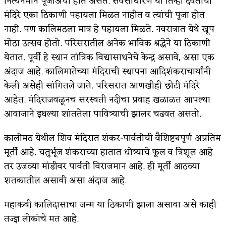
नित्यनेमाने पूजाअर्चा होत असते. सर्वसाधारण या तिन्ही देवतांची
मंदिरे एका ठिकाणी पहायला मिळत नाहीत व त्यांची पूजा होत
नाही. पण कालिमठला मात्र हे पहायला मिळते. नवरात्रात येथे खूप
मोठा उत्सव होतो. परिसरातील अनेक भाविक श्रद्धेने या ठिकाणी
येतात. पूर्वी हे स्थान तांत्रिक विद्यासाधनेचे केन्द्र असावे, असा एक
अंदाज आहे. कालिमातेच्या मंदिराची स्थापना आदिशंकराचार्यांनी
केली असेही सांगितले जाते. परिसरात आणखीही छोटी मंदिरे
आहेत. मंदिराजवळूनच सरस्वती नदीचा प्रवाह खळाळत आपल्या
आवाजाने इथल्या शांततेला पावित्र्याची झालर चढवत असतो.
कालीमठ येथील शिव मंदिरात शंकर-पार्वतीची वैशिष्ट्यपूर्ण अप्रतिम
मूर्ती आहे. चतुर्भूज शंकराच्या हातात धोत्र्याचे फूल व त्रिशूल आहे
तर उजव्या मांडीवर पार्वती विराजमान आहे. ही मूर्ती आठव्या
शतकातील असावी असा अंदाज आहे.
महाकवी कालिदासाचा जन्म या ठिकाणी झाला असावा असे काही
तज्ज्ञ लोकांचे मत आहे.