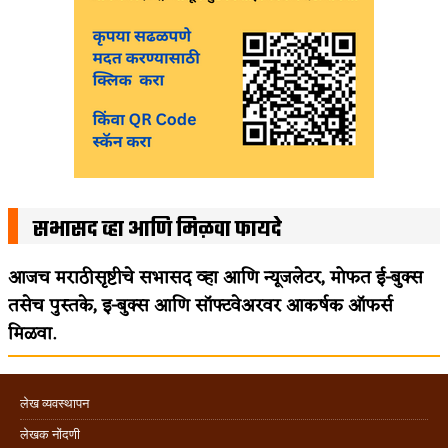
सभासद व्हा आणि मिळवा फायदे
आजच मराठीसृष्टीचे सभासद व्हा आणि न्यूजलेटर, मोफत ई-बुक्स
तसेच पुस्तके, इ-बुक्स आणि सॉफ्टवेअरवर आकर्षक ऑफर्स
मिळवा.
लेख व्यवस्थापन
लेखक नोंदणी