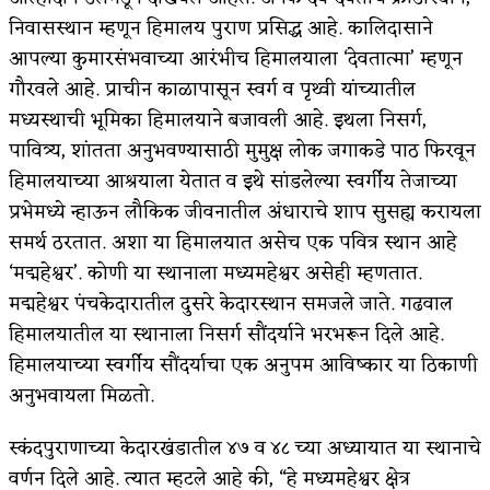
निवासस्थान म्हणून हिमालय पुराण प्रसिद्ध आहे. कालिदासाने
अपूर्ण कथा
आपल्या कुमारसंभवाच्या आरंभीच हिमालयाला ‘देवतात्मा’ म्हणून
बुडीच खटलं – संयुक्त कुटुंब का गरजेचं?
गौरवले आहे. प्राचीन काळापासून स्वर्ग व पृथ्वी यांच्यातील
मध्यस्थाची भूमिका हिमालयाने बजावली आहे. इथला निसर्ग,
पावित्र्य, शांतता अनुभवण्यासाठी मुमुक्ष लोक जगाकडे पाठ फिरवून
हिमालयाच्या आश्रयाला येतात व इथे सांडलेल्या स्वर्गीय तेजाच्या
प्रभेमध्ये न्हाऊन लौकिक जीवनातील अंधाराचे शाप सुसह्य करायला
समर्थ ठरतात. अशा या हिमालयात असेच एक पवित्र स्थान आहे
‘मद्महेश्वर’. कोणी या स्थानाला मध्यमहेश्वर असेही म्हणतात.
मद्महेश्वर पंचकेदारातील दुसरे केदारस्थान समजले जाते. गढवाल
हिमालयातील या स्थानाला निसर्ग सौंदर्याने भरभरून दिले आहे.
हिमालयाच्या स्वर्गीय सौंदर्याचा एक अनुपम आविष्कार या ठिकाणी
अनुभवायला मिळतो.
स्कंदपुराणाच्या केदारखंडातील ४७ व ४८ च्या अध्यायात या स्थानाचे
वर्णन दिले आहे. त्यात म्हटले आहे की, “हे मध्यमहेश्वर क्षेत्र