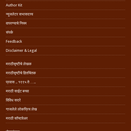
Author Kit
न्यूजलेटर सभासदत्त्व
वापरण्याचे नियम
संपर्क
Feedback
Disclaimer & Legal
मराठीसृष्टीचे लेखक
मराठीसृष्टीचे हितचिंतक
प्रवास .. १९९५ ते …..
मराठी साईट बनवा
विविध सदरे
गाजलेले लोकप्रिय लेख
मराठी सॉफ्टवेअर