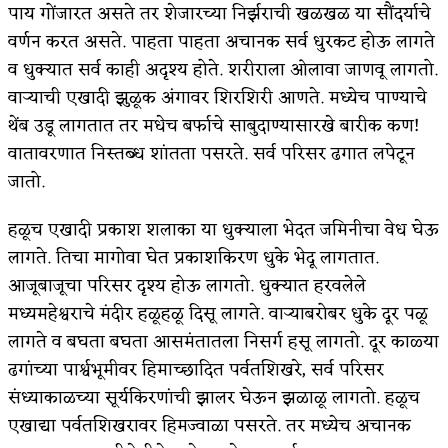
पाय गोंजारत असते तर शेजारच्या निर्झराची खळखळ या सौंदर्याचे
वर्णन करत असते. पाहता पाहता अचानक सर्व धुरकट होऊ लागते
व धुक्यात सर्व काही अदृश्य होते. शरीराला ओलावा जाणवू लागतो.
वाऱ्याची एखादी झुळूक अंगावर शिरशिरी आणते. मध्येच पाण्याचे
थेंब उडू लागतात तर मधेच बर्फाचे साबुदाण्यासारखे बारीक कण!
वातावरणात निस्तब्ध शांतता पसरते. सर्व परिसर ढगात लपेटून
जातो.
हळूच एखादी प्रकाश शलाका या धुक्याला भेदत जमिनीचा वेध घेऊ
लागते. तिचा मागोवा घेत प्रकाशकिरण धुके भेदू लागतात.
आजूबाजूचा परिसर दृश्य होऊ लागतो. धुक्यात हरवलेले
मध्यमहेश्वराचे मंदीर हळूहळू दिसू लागते. वाऱ्याबरोबर धुके दूर पळू
लागते व बघता बघता आसमंतातला निसर्ग हसू लागतो. दूर काळ्या
ढगांच्या पार्श्वभूमीवर हिमाच्छादित पर्वतशिखरे, सर्व परिसर
संध्याकाळच्या सूर्यकिरणांची झालर घेऊन झळाळू लागतो. हळूच
एखाद्या पर्वतशिखरावर हिमज्वाळा पसरते. तर मध्येच अचानक