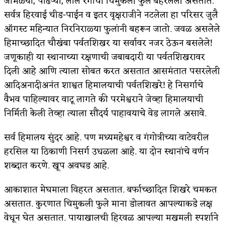
जांभळ्या, पांढऱ्या, लाल रंगाची चिमुकली फुले बहरलेली असतात.
सर्वत्र हिरवाई चीड-पाईन व इतर वृक्षराजीने नटलेला हा परिसर जुलै
ऑगस्ट महिन्यात निरनिराळ्या फुलांनी बहरून जातो. जवळ असलेले
हिमाच्छादित चौखंबा पर्वतशिखर या सर्वावर नजर ठेऊन बसलेले!
जणूकाही या स्थानाच्या रक्षणाची जबाबदारी या पर्वतशिखरावर
दिली आहे आणि त्याला सोबत करत असतात आसमंतात पसरलेली
आदिअनादीअनंत शाश्वत हिमालयाची पर्वतशिखरे! हे निसर्गाचे
वैभव पाहिल्यावर वाटू लागते की परमेश्वराने जेव्हा हिमालयाची
निर्मिती केली तेव्हा त्याला सौंदर्य पाहावयाचे वेड लागले असावे.
सर्व हिमालय सुंदर आहे. पण मध्यमहेश्वर व गंगोत्रीच्या वाटेवरील
हरसिल या ठिकाणी निसर्ग उधळला आहे. या दोन स्थानांचे वर्णन
शब्दात करणे. खूप अवघड आहे.
आकाशात मेघमाला विहरत असतात. बर्फाच्छादित शिखरे चमकत
असतात. कुरणात चिमुकली फुले माना डोलावत आपल्याकडे लक्ष
वेधून घेत असतात. पायाखालची हिरवळ आपल्या मखमली स्पर्शाने