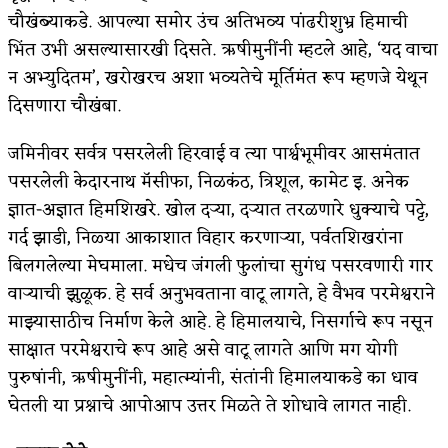
चौखंब्याकडे. आपल्या समोर उंच अतिभव्य पांढरीशुभ्र हिमाची
भिंत उभी असल्यासारखी दिसते. ऋषीमुनींनी म्हटले आहे, ‘यद वाचा
न अभ्युदितम’, खरोखरच अशा भव्यतेचे मूर्तिमंत रूप म्हणजे येथून
दिसणारा चौखंबा.
जमिनीवर सर्वत्र पसरलेली हिरवाई व त्या पार्श्वभूमीवर आसमंतात
पसरलेली केदारनाथ मॅसीफा, निळकंठ, त्रिशूल, कामेट इ. अनेक
ज्ञात-अज्ञात हिमशिखरे. खोल दऱ्या, दऱ्यात तरळणारे धुक्याचे पट्टे,
गर्द झाडी, निळ्या आकाशात विहार करणाऱ्या, पर्वतशिखरांना
बिलगलेल्या मेघमाला. मधेच जंगली फुलांचा सुगंध पसरवणारी गार
वाऱ्याची झुळूक. हे सर्व अनुभवताना वाटू लागते, हे वैभव परमेश्वराने
माझ्यासाठीच निर्माण केले आहे. हे हिमालयाचे, निसर्गाचे रूप नसून
साक्षात परमेश्वराचे रूप आहे असे वाटू लागते आणि मग योगी
पुरुषांनी, ऋषीमुनींनी, महात्म्यांनी, संतांनी हिमालयाकडे का धाव
घेतली या प्रश्नाचे आपोआप उत्तर मिळते ते शोधावे लागत नाही.