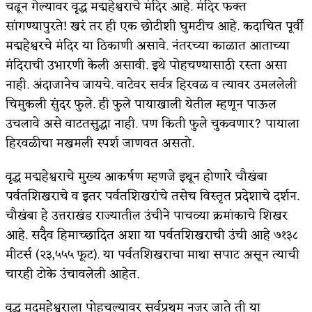
चढून गेल्यावर वृद्ध मद्महेश्वराचे मंदिर आहे. मंदिर फक्त
सांगण्यापुरते! खरं तर ही एक छोटीशी घुमटीच आहे. कदाचित पूर्वी
मद्महेश्वरचे मंदिर या ठिकाणी असावे. नंतरच्या काळात आताच्या
मंदिराची उभारणी केली असावी. इथे पोहचण्यासाठी रस्ता असा
नाही. अंदाजानेच जायचे. वाटेवर सर्वत्र हिरवळ व त्यावर उमललेली
चिमुकली सुंदर फुले. ही फुले पायाखाली येतील म्हणून पाऊल
उचलावे असे वाटतसुद्धा नाही. पण किती फुले चुकवणार? पायाला
हिरवळीचा मखमली स्पर्श जाणवत असतो.
वृद्ध मद्महेश्वराचे मुख्य आकर्षण म्हणजे इथून होणारे चौखंबा
पर्वतशिखराचे व इतर पर्वतशिखरांचे तसेच विस्तृत प्रदेशाचे दर्शन.
चौखंबा हे उत्तराखंड राज्यातील उंचीने पाचव्या क्रमांकाचे शिखर
आहे. सदैव हिमाच्छादित अशा या पर्वतशिखराची उंची आहे ७१३८
मीटर्स (२३,५५५ फूट). या पर्वतशिखराचा माथा सपाट असून त्याची
चारही टोके उंचावलेली आहेत.
वृद्ध मदमहेश्वराला पोहचल्यावर सर्वप्रथम नजर जाते ती या