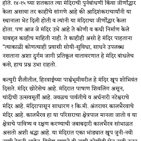
होते. १४-१५ च्या शतकात त्या मंदिराची पुर्नबांधणी किंवा जीर्णोद्धार
केला असावा तर काहींचे सांगणे आहे की आदिशंकराचार्यांनी या
स्थानाला भेट दिली होती व त्यांनी या मंदिराचा जीर्णोद्धार केला
होता. पण आज जे मंदिर उभे आहे ते कोणी व कधी निर्माण केले
याबद्दल काहीच माहिती नाही. ते काहीही असो हे मंदिर पाहताना
“त्याकाळी कोणत्याही प्रवासी सोयी-सुविधा, साधने उपलब्ध
नसताना अशा दुर्गम जागी प्रतिकूल वातावरणात हे मंदिर बांधलेच
कसे, हाच प्रश्न उभा राहतो.
कत्युरी शैलीतील, हिरवाईच्या पार्श्वभूमीवरील हे मंदिर खूप शोभिवंत
दिसते. मंदिर छोटेसेच आहे. मंदिरात पाषाण शिवलिंग असून,
चांदीची उत्सवमूर्ती आहे. जवळच पार्वतीचे व अर्धनारी नटेश्वराचे
मंदिर आहे. मंदिरापासून साधारण १ कि.मी. अंतरावर कालभैरवाचे
मंदिर आहे. कालभैरव हा या परिसराचा क्षेत्रपाल मानला जातो व या
क्षेत्राचे पावित्र्य व रक्षण करण्याची जबाबदारी कालभैरव सांभाळत
असतो अशी श्रद्धा आहे. या मंदिरात एका भांड्यात खूप जुनी-नवी