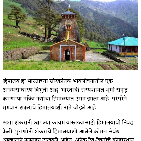
किती घोषणांचा पाऊस होता
कसं हुईन तं हू माय…
काळजाचे प्रेत
चमकदार चांदी
आदिवासींचा डॉक्टर, समाजसेवेचा ध्यास : डॉ. राहुल
जोशी
हिमालय हा भारताच्या सांस्कृतिक भावजीवनातील एक
डेंग्यू: ताप उतरला म्हणजे धोका टळला असे नाही!
अनन्यसाधारण विभुती आहे. भारताची सस्यशामल भूमी समृद्ध
करणाऱ्या पवित्र नद्यांचा हिमालयात उगम झाला आहे. परंपरेने
४ जुलै – इतिहासात घडलेल्या महत्त्वाच्या घटना
भगवान शंकराचे हिमालयाशी नाते जोडले आहे.
सुवर्ण – झळाळी
अशा शंकरानी आपल्या कायम वास्तव्यासाठी हिमालयाची निवड
‘अर्थ’पूर्ण हास्य
केली. पुराणांनी शंकराचे हिमालयाशी आलेले कोमल संबंध
अष्टपैलू : खंडू रांगणेकर
आल्हादाने उलगडून दाखवले आहेत. अनेक देव-देवतांचे क्रीडास्थान,