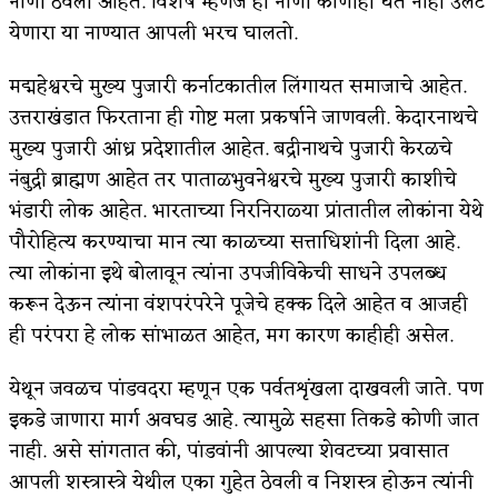
नाणी ठेवली आहेत. विशेष म्हणजे ही नाणी कोणीही घेत नाही उलट
येणारा या नाण्यात आपली भरच घालतो.
मद्महेश्वरचे मुख्य पुजारी कर्नाटकातील लिंगायत समाजाचे आहेत.
उत्तराखंडात फिरताना ही गोष्ट मला प्रकर्षाने जाणवली. केदारनाथचे
मुख्य पुजारी आंध्र प्रदेशातील आहेत. बद्रीनाथचे पुजारी केरळचे
नंबुद्री ब्राह्मण आहेत तर पाताळभुवनेश्वरचे मुख्य पुजारी काशीचे
भंडारी लोक आहेत. भारताच्या निरनिराळ्या प्रांतातील लोकांना येथे
पौरोहित्य करण्याचा मान त्या काळच्या सत्ताधिशांनी दिला आहे.
त्या लोकांना इथे बोलावून त्यांना उपजीविकेची साधने उपलब्ध
करून देऊन त्यांना वंशपरंपरेने पूजेचे हक्क दिले आहेत व आजही
ही परंपरा हे लोक सांभाळत आहेत, मग कारण काहीही असेल.
येथून जवळच पांडवदरा म्हणून एक पर्वतशृंखला दाखवली जाते. पण
इकडे जाणारा मार्ग अवघड आहे. त्यामुळे सहसा तिकडे कोणी जात
नाही. असे सांगतात की, पांडवांनी आपल्या शेवटच्या प्रवासात
आपली शस्त्रास्त्रे येथील एका गुहेत ठेवली व निशस्त्र होऊन त्यांनी