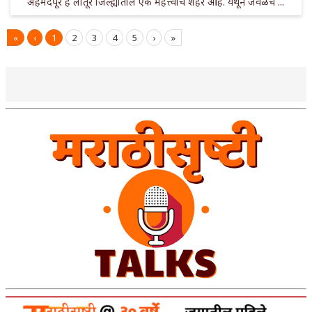
अहमदपूर हे लातूर जिल्ह्यातील एक महत्त्वाचे शहर आहे. येथून जवळच ...
«
‹
1
2
3
4
5
›
»