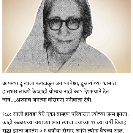
किती घोषणांचा पाऊस होता
कसं हुईन तं हू माय…
काळजाचे प्रेत
चमकदार चांदी
आदिवासींचा डॉक्टर, समाजसेवेचा ध्यास : डॉ. राहुल
जोशी
डेंग्यू: ताप उतरला म्हणजे धोका टळला असे नाही!
आपल्या दुःखाला कवटाळून जगण्यापेक्षा, दुसऱ्यांच्या कामात
हातभार लावणे केव्हाही योग्यच नाही का? देणाऱ्याने देत
४ जुलै – इतिहासात घडलेल्या महत्त्वाच्या घटना
जावे….अश्याच जगल्या वीरांगना ननीबाला देवी.
सुवर्ण – झळाळी
१८८८ साली हावडा येथे एका ब्राम्हण परिवारात त्यांच्या जन्म झाला.
‘अर्थ’पूर्ण हास्य
काही कळायच्या वयाच्या आत त्यांचा वयाच्या ११ व्या वर्षी विवाह
सुद्धा झाला.जेमतेम ५-६ वर्षांचा संसार आणि त्यांना वैधव्य आलं.
अष्टपैलू : खंडू रांगणेकर