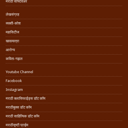
मराठी सॉफ्टवेअर
लेखसंग्रह
व्यक्ती-कोश
महासिटीज
खाद्ययात्रा
आरोग्य
कविता-गझल
Youtube Channel
Facebook
Instagram
मराठी क्लासिफाईड्स डॉट कॉम
मराठीबुक्स डॉट कॉम
मराठी साहित्यिक डॉट कॉम
मराठीसृष्टी प्राईम