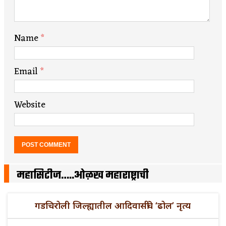
Name
*
Email
*
Website
महासिटीज…..ओळख महाराष्ट्राची
गडचिरोली जिल्ह्यातील आदिवासींचे ‘ढोल’ नृत्य