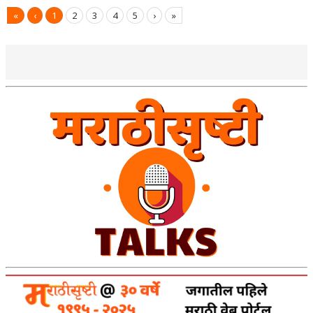
«
‹
1
2
3
4
5
›
»