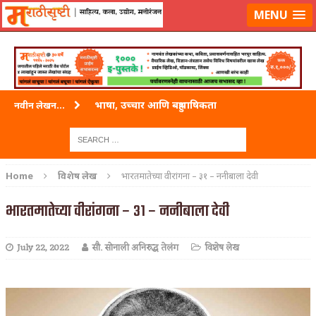
लॉग-इन करा
|
लेखक नोंदणी करा
MENU
भाषा, उच्चार आणि बहुभाषिकता
नवीन लेखन...
वारी विठ्ठलाची
ताम्र – एक अफलातून धातू (COPPER)
Home
विशेष लेख
भारतमातेच्या वीरांगना – ३१ – ननीबाला देवी
जेव्हा मी आडनांव बदलले
भारतमातेच्या वीरांगना – ३१ – ननीबाला देवी
अशी एक कविता लिहू इच्छिते
July 22, 2022
सौ. सोनाली अनिरुद्ध तेलंग
विशेष लेख
पाटलाची विहीर
शपथ
पुस्तके बदलायची आहेत तुम्हाला!