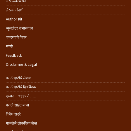
लेख व्यवस्थापन
लेखक नोंदणी
Author Kit
न्यूजलेटर सभासदत्त्व
वापरण्याचे नियम
संपर्क
Feedback
Disclaimer & Legal
मराठीसृष्टीचे लेखक
मराठीसृष्टीचे हितचिंतक
प्रवास .. १९९५ ते …..
मराठी साईट बनवा
विविध सदरे
गाजलेले लोकप्रिय लेख