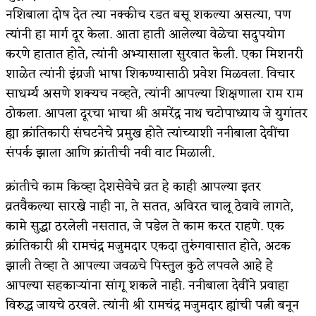
नशिबाला दोष देत त्या नक्कीच रडत बसू शकल्या असत्या, पण
अपूर्ण कथा
त्यांनी हा मार्ग दूर केला. आता हाती आलेल्या वेळेचा सदुपयोग
करणे हातात होते, त्यांनी अभ्यासाला सुरवात केली. एका मिशनरी
बुडीच खटलं – संयुक्त कुटुंब का गरजेचं?
शाळेत त्यांनी इंग्रजी भाषा शिकण्यासाठी प्रवेश मिळवला. विचार
साधर्म्य असणे शक्यच नव्हते, त्यांनी आपल्या शिक्षणाला राम राम
ठोकला. आपला दूरचा भाचा श्री अमरेंद्र नाथ चटोपाध्याय जे युगांतर
ह्या क्रांतिकारी संघटनेचे प्रमुख होते त्यांच्याशी ननीबाला देवींचा
संपर्क झाला आणि क्रांतीची नवी वाट मिळाली.
क्रांतीचे काम किव्हा देशसेवेचे व्रत हे काही आपल्या इतर
व्रतवैकल्या सारखे नाही ना, ते सतत, अविरत चालू ठेवावे लागते,
कामे सुद्धा ठरलेली नसतात, जे पडेल ते काम करत राहणे. एक
क्रांतिकारी श्री रामचंद्र मजुमदार एकदा तुरुंगवासात होते, अटक
झाली तेव्हा ते आपल्या जवळचे पिस्तुल कुठे लपवले आहे हे
आपल्या सहकाऱ्यांना सांगू शकले नाही. ननीबाला देवींने प्रवाहा
विरुद्ध जायचे ठरवले. त्यांनी श्री रामचंद्र मजुमदार ह्यांची पत्नी बनून