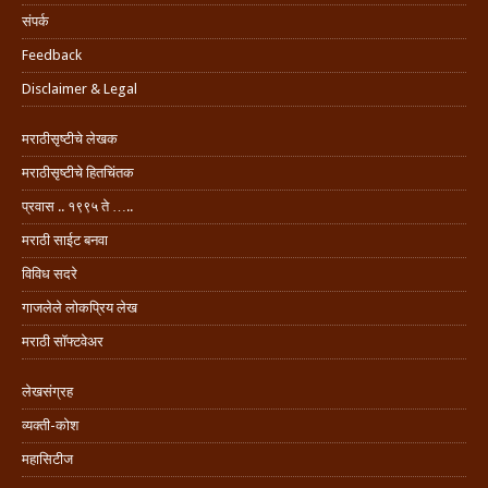
संपर्क
Feedback
Disclaimer & Legal
मराठीसृष्टीचे लेखक
मराठीसृष्टीचे हितचिंतक
प्रवास .. १९९५ ते …..
मराठी साईट बनवा
विविध सदरे
गाजलेले लोकप्रिय लेख
मराठी सॉफ्टवेअर
लेखसंग्रह
व्यक्ती-कोश
महासिटीज