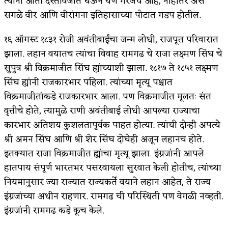
त्यांना आता दस्तावेजात घेऊन येणे गरजेचे आहे, नाहीतर असे
सगळे वीर आणि वीरांगना इतिहासाच्या पोटात गडप होतील.
अपूर्ण कथा
१६ ऑगस्ट १८३१ रोजी अवंतीबाईंचा जन्म लोधी, राजपूत परिवारात
बुडीच खटलं – संयुक्त कुटुंब का गरजेचं?
झाला. लहान वयातच त्यांचा विवाह रामगढ चे राजा लक्ष्मण सिंघ चे
सुपुत्र श्री विक्रमाजीत सिंघ ह्यांच्याशी झाला. १८१७ ते १८५१ लक्ष्मण
सिंघ ह्यांनी राजकारभार पहिला. त्यांच्या मृत्यू पश्चात
विक्रमाजीतांकडे राजकारभार आला. पण विक्रमाजीत मूलतः संत
वृत्तीचे होते, त्यामुळे राणी अवंतीबाई लोधी आपल्या राज्याचा
कारभार अतिशय कुशलतापूर्वक पाहत होत्या. त्यांची दोन्ही अपत्ये
श्री अमन सिंघ आणि श्री शेर सिंघ दोघेही अजून लहानच होते.
इतक्यात राजा विक्रमाजीत ह्यांचा मृत्यू झाला. इंग्रजांनी आपले
हातपाय संपूर्ण भारतभर पसरवायला सुरवात केली होतीच, त्यांच्या
नियमानुसार ज्या राज्यात राज्यकर्ते वयाने लहान आहेत, ते राज्य
इंग्रजांच्या अधीन राहणार. रामगढ ची परिस्थिती पण वेगळी नव्हती.
इंग्रजांनी रामगढ कडे कूच केले.