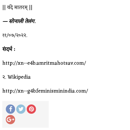
|| वंदे मातरम् ||
— सोनाली तेलंग.
११/०७/२०२२.
संदर्भ :
http://xn--e4b.amritmahotsav.com/
२. Wikipedia
http://xn--g4b.feminisminindia.com/