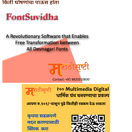
किती घोषणांचा पाऊस होता