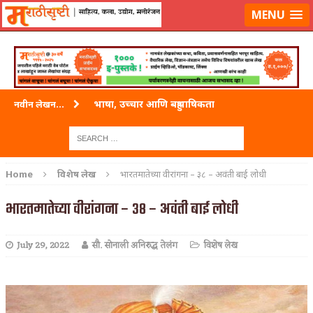
लॉग-इन करा
|
लेखक नोंदणी करा
MENU
भाषा, उच्चार आणि बहुभाषिकता
नवीन लेखन...
वारी विठ्ठलाची
ताम्र – एक अफलातून धातू (COPPER)
Home
विशेष लेख
भारतमातेच्या वीरांगना – ३८ – अवंती बाई लोधी
जेव्हा मी आडनांव बदलले
भारतमातेच्या वीरांगना – ३८ – अवंती बाई लोधी
अशी एक कविता लिहू इच्छिते
July 29, 2022
सौ. सोनाली अनिरुद्ध तेलंग
विशेष लेख
पाटलाची विहीर
शपथ
पुस्तके बदलायची आहेत तुम्हाला!