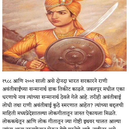
किती घोषणांचा पाऊस होता
कसं हुईन तं हू माय…
काळजाचे प्रेत
चमकदार चांदी
आदिवासींचा डॉक्टर, समाजसेवेचा ध्यास : डॉ. राहुल
जोशी
डेंग्यू: ताप उतरला म्हणजे धोका टळला असे नाही!
१९८८ आणि २००१ साली असे दोनदा भारत सरकारने राणी
अवंतीबाईंच्या सन्मानार्थ डाक तिकीट काढले. जबलपूर मधील एका
४ जुलै – इतिहासात घडलेल्या महत्त्वाच्या घटना
धरणाचे नाव त्यांच्या सन्मानार्थ ठेवले गेले आहे. तरीही अवंतीबाई
सुवर्ण – झळाळी
लोधी तथा राणी अवंतीबाई कुठे स्मरणात आहेत? त्यांच्या बद्दलची
माहिती मध्यप्रेदेशातल्या लोकगीतातून जास्त ऐकायला मिळते.
‘अर्थ’पूर्ण हास्य
लोककथेतून आणि लोक गीतातून ज्या गोष्टी इथवर चालत आल्या
अष्टपैलू : खंडू रांगणेकर