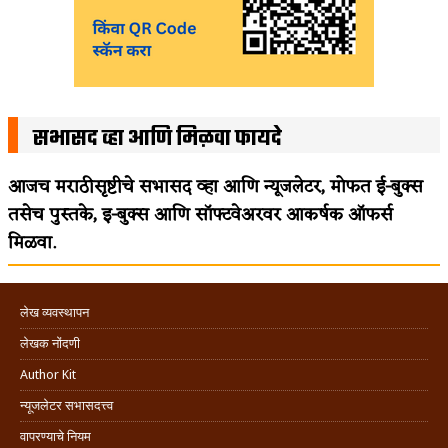
सभासद व्हा आणि मिळवा फायदे
आजच मराठीसृष्टीचे सभासद व्हा आणि न्यूजलेटर, मोफत ई-बुक्स
तसेच पुस्तके, इ-बुक्स आणि सॉफ्टवेअरवर आकर्षक ऑफर्स
मिळवा.
लेख व्यवस्थापन
लेखक नोंदणी
Author Kit
न्यूजलेटर सभासदत्त्व
वापरण्याचे नियम