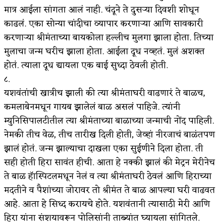
मात्र आईला सांगता आलं नाही. चंदूने ते दुसऱ्या दिवशी शोधून
काढलं. एका सोन्या चांदीचा व्यापार करणाऱ्या आणि सावकारी
करणाऱ्या श्रीमंताच्या बायकोला हल्लीच मुलगा झाला होता. तिच्या
मुलाचा जन्म घरीच झाला होता. आईला दूध नव्हतं. मुलं अशक्त
होतं. त्याला दूध द्यायला एक बाई सुध्दा ठेवली होती.
८.
यशवंतांची खात्रीच झाली की त्या श्रीमंताघरी वाढणारं ते बाळच,
कमलाबेनमधून गायब झालेलं बाळ असलं पाहिजे. त्यांनी
म्युनिसिपालटीतील त्या श्रीमंताच्या बाळाच्या जन्माची नोंद पाहिली.
नेमकी तीच वेळ, तीच तारीख दिली होती, जेव्हां नीरजाचं बाळंतपण
झालं होतं. जन्म झाल्याचा दाखला एका सुईणीने दिला होता. ती
सही होती हिरा सावंत हीची. आता हे नक्की झालं की मेट्रन मेरीनेच
ते बाळ हॅास्पिटलमधून नेलं व त्या श्रीमंताघरी ठेवलं आणि हिराच्या
मदतीने व पैशांच्या जोरावर तो श्रीमंत ते बाळ आपल्या घरी वाढवत
आहे. आता हे सिध्द करायचे होते. यशवंतानी त्यासाठी मेरी आणि
हिरा यांना संशयावरून पोलिसांनी ताब्यांत घ्यायला सांगितले.