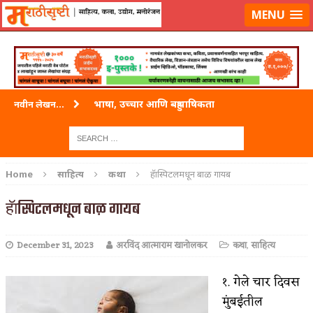
लॉग-इन करा
|
लेखक नोंदणी करा
MENU
भाषा, उच्चार आणि बहुभाषिकता
नवीन लेखन...
वारी विठ्ठलाची
ताम्र – एक अफलातून धातू (COPPER)
जेव्हा मी आडनांव बदलले
Home
साहित्य
कथा
हॅास्पिटलमधून बाळ गायब
अशी एक कविता लिहू इच्छिते
हॅास्पिटलमधून बाळ गायब
पाटलाची विहीर
December 31, 2023
अरविंद आत्माराम खानोलकर
कथा
,
साहित्य
शपथ
१. गेले चार दिवस
पुस्तके बदलायची आहेत तुम्हाला!
मुंबईतील
किती घोषणांचा पाऊस होता