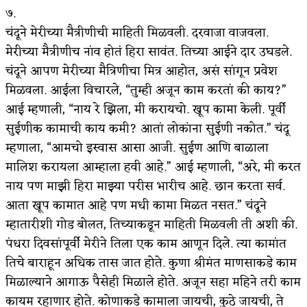
७.
चंदूने मेरीच्या मैत्रीणीची माहिती मिळवली. दरवाजा वाजवला.
मेरीच्या मैत्रीणीच नांव होतं हिरा सावंत. तिच्या आईने दार उघडले.
चंदूने आपण मेरीच्या मैत्रिणीचा मित्र आहोत, असं सांगून प्रवेश
मिळवला. आईला विचारले, “तुम्ही अजून काम करतां की काय?”
आई म्हणाली, “नाय रे झिला, मी करायचो. खूप कामा केली. पूर्वी
सुईणीक कामाची काय कमी? आतां लोकांना सुईणी नकोत.” चंदू
म्हणाला, “आमचो इस्वास आसा आजी. सुईण आणि बाळाला
मालिश करायला आम्हाला हवी आहे.” आई म्हणाली, “अरे, मी करत
नाय पण माझी हिरा माझ्या परीस भारीच आहे. छान करता सर्व.
आता खूप कामात आहे पण मधी कामा मिळत नसत.” चंदूने
म्हातारीशी गोड बोलत, तिच्याकडून माहिती मिळवली ती अशी की.
पंधरा दिवसांपूर्वी मेरीने तिला एक काम आणून दिले. त्या कामांत
तिचे बाराहून अधिक तास जात होते. कुणा श्रीमंत माणसाकडे काम
मिळाल्याने आगाऊ पैसेही मिळाले होते. अजून सहा महिने तरी काम
कायम रहाणार होते. कोणाकडे कामाला जायची, कुठे जायची, ते