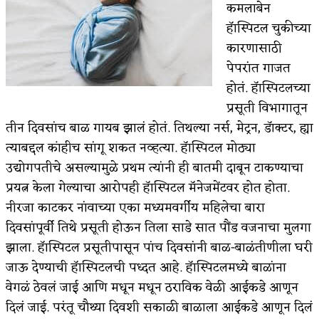
कमलाबेन
हॅास्पिटल चुकीच्या
कसं हुईन तं हू माय…
कारणासाठी
काळजाचे प्रेत
पेपरांत गाजत
होतं. हॅास्पिटलच्या
चमकदार चांदी
प्रसूती विभागातून
आदिवासींचा डॉक्टर, समाजसेवेचा ध्यास : डॉ. राहुल
तीन दिवसांच बाळ गायब झालं होतं. तिथल्या नर्स, मेट्रन, डॅाक्टर, ह्या
त्याबद्दल कांहीच सांगू शकत नव्हत्या. हॅास्पिटल मोठ्या
जोशी
उद्योगपतीचे असल्यामुळे प्रथम त्यांनी ही बातमी दाबून टाकण्याचा
डेंग्यू: ताप उतरला म्हणजे धोका टळला असे नाही!
प्रयत्न केला गेल्याचा आरोपही हॅास्पिटल मॅनेजमेंटवर होत होता.
नीरजा काटकर नांवाच्या एका मध्यमवर्गीय महिलेचा बारा
४ जुलै – इतिहासात घडलेल्या महत्त्वाच्या घटना
दिवसांपूर्वी तिथे प्रसूती होऊन तिला साडे सात पौंड वजनाचा मुलगा
सुवर्ण – झळाळी
झाला. हॅास्पिटल प्रसूतीपासून पांच दिवसांनी बाळ-बाळंतीणीला घरी
‘अर्थ’पूर्ण हास्य
जाऊ देण्याची हॅास्पिटलची पध्दत आहे. हॅास्पिटलमध्ये बाळांना
वेगळं ठेवलं जाई आणि मधून मधून ठराविक वेळी आईकडे आणून
अष्टपैलू : खंडू रांगणेकर
दिलं जाई. परंतू चौथ्या दिवशी सकाळी बाळाला आईकडे आणून दिलं