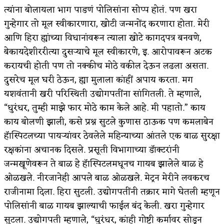
त्यांना बोलायला भाग पाडणं पोलिसांना सोप्प होतं. पण खरा
गुन्हेगार तो मूल स्वीकारणारा, खोटी जन्मनोंद करणारा होता. मेरी
आणि हिरा ह्यांच्या विधानांवरून त्याला खोटे कागदपत्र बनवणे,
बेकायदेशीररीत्या दुसऱ्याचे मूल स्वीकारणे, इ. आरोपावरून अटक
करायची होती पण तो नक्कीच मोठे वकील देऊन लढला असता.
दुसरेच मूल घरी ठेऊन, ह्या मुलाला कांहीं अपाय करता. मग
यशवंतानी खरी परिस्थिती उद्योगपतींना सांगितली. ते म्हणाले,
“धुरंधर, तुम्ही माझे फार मोठे काम केले आहे. मी पहातो.” काय
काय बोलणी झाली, कसे प्रश्न सुटले कुणास ठाऊक पण कमलाबेन
हॅास्पिटलच्या पायऱ्यांवर ठेवलेले महिन्याच्या आंतले एक बाळ सुरक्षा
रक्षकांना अचानक दिसले. प्रसूती विभागाच्या डॅाक्टरांनी
जन्मखूणेवरून ते बाळ हे हॅास्पिटलमधूनच गायब झालेले बाळ हे
ओळखले. नीरजानेही आपले बाळ ओळखले. मेट्रन मेरीने लवकरच
राजीनामा दिला. हिरा सुटली. उद्योगपतींनी तक्रार मागे घेतली म्हणून
पोलिसांनी बाळ गायब झाल्याची फाईल बंद केली. खरा गुन्हेगार
सुटला. उद्योगपती म्हणाले, “धुरंधर, कांही गोष्टी कर्मावर सोडून