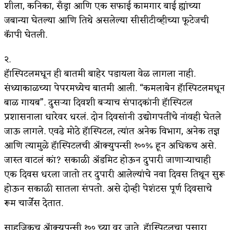
शीला, कनिका, सॅंड्रा आणि एक सफाई कामगार बाई ह्यांच्या
जबान्या घेतल्या आणि तिथे असलेल्या सीसीटीव्हीच्या फूटेजची
कॅापी घेतली.
२.
हॅास्पिटलमधून ही बातमी बाहेर पडायला वेळ लागला नाही.
संध्याकाळच्या पेपरमध्येच बातमी आली. “कमलाबेन हॅास्पिटलमधून
बाळ गायब”. दुसऱ्या दिवशी बऱ्याच संपादकांनी हॅास्पिटल
प्रशासनाला धारेवर धरलं. दोन दिवसांनी उद्योगपतींचे नांवही घेतले
जाऊ लागले. एवढे मोठे हॅास्पिटल, त्यांत अनेक विभाग, अनेक तज्ञ
आणि त्यामुळे हॅास्पिटलची ॲाक्युपन्सी १००% हून अधिकच असे.
जास्त वाटलं कां? सकाळी ॲडमिट होऊन दुपारी जाणाऱ्याचाही
एक दिवस धरला जातो तर दुपारी आलेल्यांचे नवा दिवस तिथून सुरू
होऊन सकाळी सातला संपतो. असे दोन्ही पेशंटस पूर्ण दिवसाचे
रूम चार्जेस देतात.
साहजिकच ॲाक्युपन्सी १०० च्या वर जाते. हॅास्पिटलचा पसारा