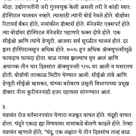
मोठा. उद्योगपतींनी जरी गुंतवणूक केली असली तरी ते कांही स्वत:
हॅास्पिटल चालवत नव्हते. त्यासाठी त्यांनी बोर्ड नेमले होते. बोर्डावर
रिटायर्ड बँकर होते, नामांकीत डॅाक्टर्स होते. मॅनेजमेंट एक्सपर्ट होते.
त्या बोर्डावर हॅास्पिटल मॅनेजमेंट पहाणारे फक्त दोघे होते. एक
सीईओ आणि त्यांचे डेप्युटी. आजवर सर्व सुरळीत चाललं होतं. दर
इतर हॅास्पिटल्सहून अधिक होते. १००% हून अधिक ॲाक्युपन्सीमुळे
फायदाच फायदा होता. बाळ गायब झाल्याच वृत्त आलं आणि
अचानक तीन चार दिवसांत ॲाक्युपन्सी ९१% वर आली व घसरतच
होती. बोर्डाची तात्काळ मिटींग घेण्यात आली. सीईओ तांबे आणि
डेप्युटी सीईओ म्हसकर, यांच्या बरोबरच प्रसूती विभागाच्या प्रमुख
डॅाक्टर नीना कुरीयननांही हजर रहायला सांगण्यात आलं.
३.
यशवंत रोज वर्तमानपत्रांत येणारा मजकूर वाचत होते. चंदूही वाचत
होता. चंदूने एकदा ह्या विषयावर मामांकडे बोलणे काढले होते. तेव्हा
यशवंत म्हणाले होते, “चंदू, एक लक्षांत घे तीन दिवसांच तान्हं बाळ