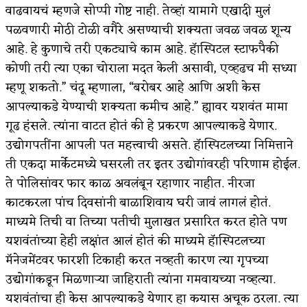
वाढवायचं म्हणजे सोप्पी गोष्ट नाही. तेव्हां यामागे एखादी मुलं
पळवणारी मोठी टोळी वगैरे असण्याची शक्यता जवळ जवळ शून्य
आहे. हे कुणाचे तरी एकट्याचे काम आहे. हॅास्पिटल स्टाफपैकी
कोणी तरी त्या एका चोराला मदत केली असावी, एव्हढच मी सध्या
म्हणू शकतो.” चंदू म्हणाला, “बरोबर आहे आणि अशी केस
आपल्याकडे येण्याची शक्यता कमीच आहे.” ह्यावर यशवंत मामा
गूढ हंसले. त्यांना वाटत होतं की हे प्रकरण आपल्याकडे येणार.
उद्योगपतींना आपली पत महत्त्वाची असते. हॅास्पिटलच्या निमित्ताने
ती एकदा मार्केटमध्ये घसरली तर इतर उद्योगांवरही परिणाम होईल.
ते पोलिसांवर फार काळ अवलंबून रहाणार नाहीत. नीरजा
काटकरला पांच दिवसांनी बाळाशिवाय घरी जावं लागलं होतं.
माध्यमे तिची वा तिच्या पतीची मुलाखत प्रसारित करत होते पण
यशवंतांच्या हेही लक्षांत आलं होतं की माध्यमे हॅास्पिटलच्या
मॅनेजमेंटवर फारशी टिकाही करत नव्हती कारण त्या गृपच्या
उद्योगांकडून मिळणाऱ्या जाहिराती त्यांना गमवायच्या नव्हत्या.
यशवंतांचा ही केस आपल्याकडे येणार हा कयास अचूक ठरला. त्या