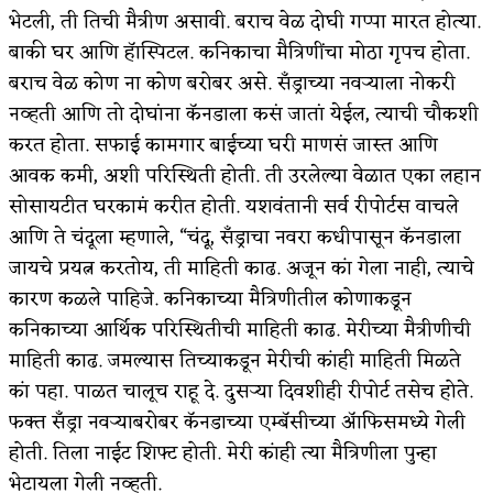
भेटली, ती तिची मैत्रीण असावी. बराच वेळ दोघी गप्पा मारत होत्या.
बाकी घर आणि हॅास्पिटल. कनिकाचा मैत्रिणींचा मोठा गृपच होता.
बराच वेळ कोण ना कोण बरोबर असे. सँड्राच्या नवऱ्याला नोकरी
नव्हती आणि तो दोघांना कॅनडाला कसं जातां येईल, त्याची चौकशी
करत होता. सफाई कामगार बाईच्या घरी माणसं जास्त आणि
आवक कमी, अशी परिस्थिती होती. ती उरलेल्या वेळात एका लहान
सोसायटीत घरकामं करीत होती. यशवंतानी सर्व रीपोर्टस वाचले
आणि ते चंदूला म्हणाले, “चंदू, सँड्राचा नवरा कधीपासून कॅनडाला
जायचे प्रयत्न करतोय, ती माहिती काढ. अजून कां गेला नाही, त्याचे
कारण कळले पाहिजे. कनिकाच्या मैत्रिणीतील कोणाकडून
कनिकाच्या आर्थिक परिस्थितीची माहिती काढ. मेरीच्या मैत्रीणीची
माहिती काढ. जमल्यास तिच्याकडून मेरीची कांही माहिती मिळते
कां पहा. पाळत चालूच राहू दे. दुसऱ्या दिवशीही रीपोर्ट तसेच होते.
फक्त सँड्रा नवऱ्याबरोबर कॅनडाच्या एम्बॅसीच्या ॲाफिसमध्ये गेली
होती. तिला नाईट शिफ्ट होती. मेरी कांही त्या मैत्रिणीला पुन्हा
भेटायला गेली नव्हती.