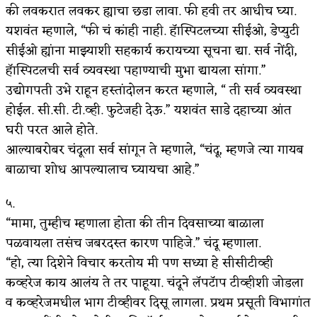
की लवकरात लवकर ह्याचा छडा लावा. फी हवी तर आधीच घ्या.
यशवंत म्हणाले, “फी चं कांही नाही. हॅास्पिटलच्या सीईओ, डेप्युटी
सीईओ ह्यांना माझ्याशी सहकार्य करायच्या सूचना द्या. सर्व नोंदी,
हॅास्पिटलची सर्व व्यवस्था पहाण्याची मुभा द्यायला सांगा.”
उद्योगपती उभे राहून हस्तांदोलन करत म्हणाले, “ ती सर्व व्यवस्था
होईल. सी.सी. टी.व्ही. फुटेजही देऊ.” यशवंत साडे दहाच्या आंत
घरी परत आले होते.
आल्याबरोबर चंदूला सर्व सांगून ते म्हणाले, “चंदू, म्हणजे त्या गायब
बाळाचा शोध आपल्यालाच घ्यायचा आहे.”
५.
“मामा, तुम्हीच म्हणाला होता की तीन दिवसाच्या बाळाला
पळवायला तसंच जबरदस्त कारण पाहिजे.” चंदू म्हणाला.
“हो, त्या दिशेने विचार करतोय मी पण सध्या हे सीसीटीव्ही
कव्हरेज काय आलंय ते तर पाहूया. चंदूने लॅपटॅाप टीव्हीशी जोडला
व कव्हरेजमधील भाग टीव्हीवर दिसू लागला. प्रथम प्रसूती विभागांत