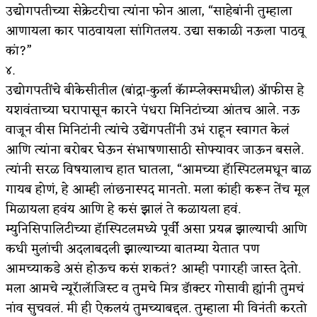
उद्योगपतीच्या सेक्रेटरीचा त्यांना फोन आला, “साहेबांनी तुम्हाला
आणायला कार पाठवायला सांगितलय. उद्या सकाळी नऊला पाठवू
कां?”
४.
उद्योगपतींचे बीकेसीतील (बांद्रा-कुर्ला कॅाम्प्लेक्समधील) ॲाफीस हे
यशवंताच्या घरापासून कारने पंधरा मिनिटांच्या आंतच आले. नऊ
वाजून वीस मिनिटांनी त्यांचे उद्येंगपतींनी उभं राहून स्वागत केलं
आणि त्यांना बरोबर घेऊन संभाषणासाठी सोफ्यावर जाऊन बसले.
त्यांनी सरळ विषयालाच हात घातला, “आमच्या हॅास्पिटलमधून बाळ
गायब होणं, हे आम्ही लांछनास्पद मानतो. मला कांही करून तेंच मूल
मिळायला हवंय आणि हे कसं झालं ते कळायला हवं.
म्युनिसिपालिटीच्या हॅास्पिटलमध्ये पूर्वी असा प्रयत्न झाल्याची आणि
कधी मुलांची अदलाबदली झाल्याच्या बातम्या येतात पण
आमच्याकडे असं होऊच कसं शकतं? आम्ही पगारही जास्त देतो.
मला आमचे न्यूरॅालॅाजिस्ट व तुमचे मित्र डॅाक्टर गोसावी ह्यांनी तुमचं
नांव सुचवलं. मी ही ऐकलयं तुमच्याबद्दल. तुम्हाला मी विनंती करतो