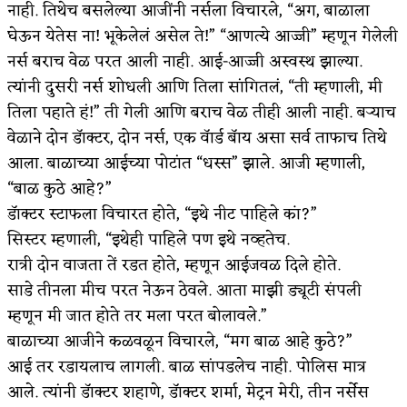
अपूर्ण कथा
नाही. तिथेच बसलेल्या आजींनी नर्सला विचारले, “अग, बाळाला
घेऊन येतेस ना! भूकेलेलं असेल ते!” “आणत्ये आज्जी” म्हणून गेलेली
बुडीच खटलं – संयुक्त कुटुंब का गरजेचं?
नर्स बराच वेळ परत आली नाही. आई-आज्जी अस्वस्थ झाल्या.
त्यांनी दुसरी नर्स शोधली आणि तिला सांगितलं, “ती म्हणाली, मी
तिला पहाते हं!” ती गेली आणि बराच वेळ तीही आली नाही. बऱ्याच
वेळाने दोन डॅाक्टर, दोन नर्स, एक वॅार्ड बॅाय असा सर्व ताफाच तिथे
आला. बाळाच्या आईच्या पोटांत “धस्स” झाले. आजी म्हणाली,
“बाळ कुठे आहे?”
डॅाक्टर स्टाफला विचारत होते, “इथे नीट पाहिले कां?”
सिस्टर म्हणाली, “इथेही पाहिले पण इथे नव्हतेच.
रात्री दोन वाजता तें रडत होते, म्हणून आईजवळ दिले होते.
साडे तीनला मीच परत नेऊन ठेवले. आता माझी ड्यूटी संपली
म्हणून मी जात होते तर मला परत बोलावले.”
बाळाच्या आजीने कळवळून विचारले, “मग बाळ आहे कुठे?”
आई तर रडायलाच लागली. बाळ सांपडलेच नाही. पोलिस मात्र
आले. त्यांनी डॅाक्टर शहाणे, डॅाक्टर शर्मा, मेट्रन मेरी, तीन नर्सेस