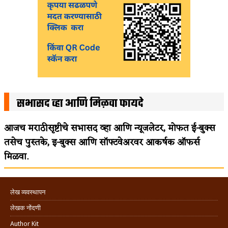
सभासद व्हा आणि मिळवा फायदे
आजच मराठीसृष्टीचे सभासद व्हा आणि न्यूजलेटर, मोफत ई-बुक्स
तसेच पुस्तके, इ-बुक्स आणि सॉफ्टवेअरवर आकर्षक ऑफर्स
मिळवा.
लेख व्यवस्थापन
लेखक नोंदणी
Author Kit