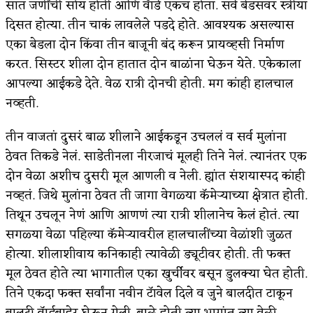
सात जणींची सोय होती आणि वॅार्ड एकच होता. सर्व बेडसवर स्त्रीया
दिसत होत्या. तीन चाकं लावलेले पडदे होते. आवश्यक असल्यास
एका बेडला दोन किंवा तीन बाजूनी बंद करून प्रायव्हसी निर्माण
करत. सिस्टर शीला दोन हातात दोन बाळांना घेऊन येते. एकेकाला
आपल्या आईकडे देते. वेळ रात्री दोनची होती. मग कांही हालचाल
नव्हती.
तीन वाजतां दुसरं बाळ शीलाने आईकडून उचललं व सर्व मुलांना
ठेवत तिकडे नेलं. साडेतीनला नीरजाचं मूलही तिने नेलं. त्यानंतर एक
दोन वेळा अशीच दुसरी मूल आणली व नेली. ह्यांत संशयास्पद कांही
नव्हतं. जिथे मुलांना ठेवत ती जागा वेगळ्या कॅमेऱ्याच्या क्षेत्रात होती.
तिथून उचलून नेणं आणि आणणं त्या रात्री शीलानेच केलं होतं. त्या
सगळ्या वेळा पहिल्या कॅमेऱ्यावरील हालचालींच्या वेळांशी जुळत
होत्या. शीलाशीवाय कनिकाही त्यावेळी ड्यूटीवर होती. ती फक्त
मूल ठेवत होते त्या भागातील एका खुर्चीवर बसून डुलक्या घेत होती.
तिने एकदा फक्त सर्वांना नवीन टॅावेल दिले व जुने बालदीत टाकून
बालदी वॅार्डबाहेर घेऊन गेली. बाळे होती त्या भागांत त्या वेळी