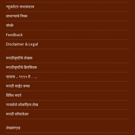
न्यूजलेटर सभासदत्त्व
वापरण्याचे नियम
संपर्क
Feedback
Disclaimer & Legal
मराठीसृष्टीचे लेखक
मराठीसृष्टीचे हितचिंतक
प्रवास .. १९९५ ते …..
मराठी साईट बनवा
विविध सदरे
गाजलेले लोकप्रिय लेख
मराठी सॉफ्टवेअर
लेखसंग्रह