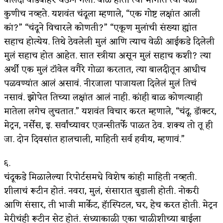
कुणीच नव्हते. यशवंत चंदूला म्हणाले, “एक गोष्ट लक्षांत आली
कां?” “चंदूने विचारले कोणती?” “एकूण मुलांची संख्या ह्यांत
सहाच होत्येय. तिथे ठेवलेली मुलं आणि त्याच वेळी आईकडे दिलेली
मुलं सहाच होत आहेत. सात स्त्रीया असून मुलं सहाच कशी? त्या
अर्थी एक मुलं टॉवेल वगैरे गोळा करतात, त्या बालदीतून आधीच
पळवण्यांत आलं असावं. नीरजाला पाजायला दिलेलं मुलं तिचं
नसावं. झोपेत तिच्या लक्षांत आलं नाही. कांही बाळ कोणत्याही
मातेला लगेच लुचतात.” यशवंत विचार करत म्हणाले, “चंदू, डॅाक्टर,
मेट्रन, नर्सेस, इ. सर्वांच्यावर एजन्सीतर्फे पाळत ठेव. शक्य तो तू ही
जा. दोन दिवसांत हालचाली, माहिती सर्व हवीय, म्हणावं.”
६.
चंदूकडे मिळालेल्या रिपोर्टसमधे विशेष कांही माहिती नव्हती.
शीलाचं रूटीन होतं. नवरा, मुलं, संसारात बुडाली होती. नोकरी
आणि संसार, ती भाजी मार्केट, हॅास्पिटल, घर, हेच करत होती. मेट्रन
मेरीचंही रूटीन सेट होतं. संध्याकाळी एका चाळीशीच्या बाईला