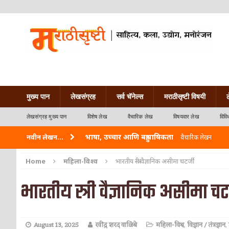
मुख्य पान
लेखसंग्रह
सर्व चॅनेल्स
मराठीसृष्टी विषयी
लेखसंग्रह मुख्य पान
विशेष लेख
वैचारिक लेख
विषयवार लेख
विवि
भाषा, उच्चार आणि बहुभाषिकता
नवीन लेखन...
वैचारिक लेखन
वारी विठ्ठलाची
कविता-गझल-चारोळी-वात्रटिका
Home
महिला-विश्व
भारतीय स्त्री वैज्ञानिक असीमा चटर्जी
ताम्र – एक अफलातून धातू (COPPER)
आयुर्वेद
भारतीय स्त्री वैज्ञानिक असीमा चटर
जेव्हा मी आडनांव बदलले
वैचारिक लेखन
अशी एक कविता लिहू इच्छिते
कविता-गझल-चारोळी-वात
August 13, 2025
रवींद्र शरद वाळिंबे
महिला-विश्व
,
विज्ञान / तंत्रज्ञान
,