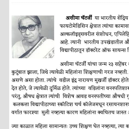
पाटलाची विहीर
कविता-गझल-चारोळी-वात्रटिका
असीमा चॅटर्जी
या भारतीय सेंद्रिय 
शपथ
कविता-गझल-चारोळी-वात्रटिका
फायटोमेडिसिन क्षेत्रात त्यांचा कामासा
अल्कलॉइड्सवरील संशोधन, एपिलेप
पुस्तके बदलायची आहेत तुम्हाला!
कविता-गझल-चारोळी-
आहे. त्यानी भारतीय उपखंडातील औष
किती घोषणांचा पाऊस होता
कविता-गझल-चारोळी-वात्र
विद्यापीठातून डॉक्टरेट ऑफ सायन्स 
कसं हुईन तं हू माय…
परिचय आणि परिक्षणे
असीमा चॅटर्जी यांचा जन्म २३ सप्टें
काळजाचे प्रेत
कविता-गझल-चारोळी-वात्रटिका
कुटुंबात झाला, जिथे त्यावेळी महिलांना शिक्षणाची गरज नव्हती
असणे असा होता. त्यांचे वडील इंद्र नारायण मुखर्जी डॉक्टर हो
चमकदार चांदी
अर्थ-वाणिज्य
देत होते, जे त्यावेळी दुर्मिळ होते. त्यांच्या वडिलांना वनस्प
आदिवासींचा डॉक्टर, समाजसेवेचा ध्यास : डॉ. राहुल
परंतु, औषध क्षेत्रात त्यांची विशेष आवड वनस्पतींच्या औषधी गुणध
कलकत्ता विद्यापीठाच्या स्कॉटिश चर्च कॉलेजमधून रसायनशास्त्रात
डेंग्यू: ताप उतरला म्हणजे धोका टळला असे नाही!
वर्गात फारश्या मुली नव्हत्या कारण महिलांना क्वचितच जास्
४ जुलै – इतिहासात घडलेल्या महत्त्वाच्या घटना
दिन
ज्या काळात महिला सामान्यतः उच्च शिक्षण घेत नव्हत्या, त्या