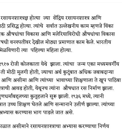
रसायनशास्त्रज्ञ होत्या ज्या सेंद्रिय रसायनशास्त्र आणि
ठी प्रसिद्ध होत्या. त्यांचे सर्वात उल्लेखनीय काम म्हणजे विंका
्टिक औषधांचा विकास आणि मलेरियाविरोधी औषधांचा विकास
वात्रटिका
धी वनस्पतींवर देखील मोठ्या प्रमाणात काम केले. भारतीय
टिका
मिळविणारी त्या पहिल्या महिला होत्या.
बर १९१७ रोजी कोलकाता येथे झाला. त्यांचा जन्म एका मध्यमवर्गीय
. ती मोठी मुलगी होती, ज्याचा अर्थ कुटुंबात अधिक जबाबदाऱ्या
ते आणि असीमा आणि त्यांच्या भावाच्या शिक्षणाला ते खूप पाठिंबा
तिशास्त्राची आवड होती, येथूनच त्यांना औषधात रस निर्माण झाला.
 जोशी
युवा-विश्व
र्मांबद्दलच्या कुतूहलाने सुरू झाली. १९३६ मध्ये, त्यानी
 उच्च शिक्षण घेतले आणि सन्मानाने उत्तीर्ण झाल्या. त्यांच्या
आरोग्य
त अभ्यास करण्यास भाग पाडले जात असे.
विशेष
 काळात असीमाने रसायनशास्त्राचा अभ्यास करण्याचा निर्णय