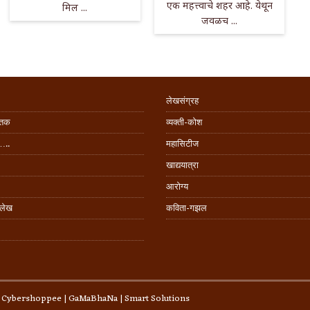
एक महत्त्वाचे शहर आहे. येथून
मिल ...
जवळच ...
लेखसंग्रह
िंतक
व्यक्ती-कोश
…..
महासिटीज
खाद्ययात्रा
आरोग्य
 लेख
कविता-गझल
:
Cybershoppee
|
GaMaBhaNa
|
Smart Solutions