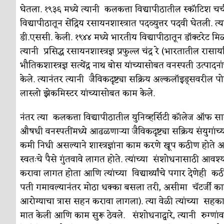
सुवर्ण – झळाळी
अर्थ-वाणिज्य
घेतला. १९३६ मध्ये त्यानी कलकत्ता विद्यापीठातील स्कॉटिश चर्च
विद्यापीठातून सेंद्रिय रसायनशास्त्रात पदव्युत्तर पदवी घेतली
‘अर्थ’पूर्ण हास्य
अर्थ-वाणिज्य
डी.एससी. केली. १९४४ मध्ये भारतीय विद्यापीठातून डॉक्टरेट मिळवण
अष्टपैलू : खंडू रांगणेकर
क्रिकेट
त्यानी प्रसिद्ध रसायनशास्त्रज्ञ प्रफुल्ल चंद्र रे (भारतातील र
भौतिकशास्त्रज्ञ सत्येंद्र नाथ बोस यांच्यासोबत वनस्पती उत्पादन
अपूर्ण कथा
कथा
केले. त्यानंतर त्यानी जैविकदृष्ट्या सक्रिय अल्कलॉइड्सवरील प
बुडीच खटलं – संयुक्त कुटुंब का गरजेचं?
विशेष लेख
लास्लो झेकमिस्टर यांच्यासोबत काम केले.
नंतर त्या कलकत्ता विद्यापीठातील युनिव्हर्सिटी कॉलेज ऑफ सायन
औषधी वनस्पतींमध्ये आढळणाऱ्या जैविकदृष्ट्या सक्रिय संयुगांच्
कमी निधी असल्याने शास्त्रज्ञांना काम करणे खूप कठीण होते
स्वतःचे पैसे गुंतवावे लागत होते. त्यांच्या संशोधनासाठी आव
करावा लागत होता आणि त्यांच्या विद्यार्थ्यांचे पगार देणेही 
पती गमावल्यानंतर मोठा धक्का बसला तरी, असीमा चॅटर्जी काही
आरोग्याचा त्रास सहन करावा लागला). त्या वेळी त्यांच्या सह
मात केली आणि काम सुरू ठेवले. संशोधनाद्वारे, त्यानी रुग्णां