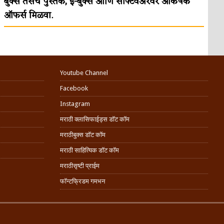
बुक्स तसेच पुस्तके, इ-बुक्स आणि सॉफ्टवेअरवर आकर्षक
ऑफर्स मिळवा.
Youtube Channel
Facebook
Instagram
मराठी क्लासिफाईड्स डॉट कॉम
मराठीबुक्स डॉट कॉम
मराठी साहित्यिक डॉट कॉम
मराठीसृष्टी प्राईम
फॉन्टफ्रिडम गमभन