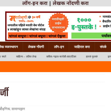
लॉग-इन करा
|
लेखक नोंदणी करा
लेख व्यवस्थापन
लेखक नोंदणी
लॉग-इन
जाहिरात करा
संपर्क
ध सदरे
साहित्य – ललित लेख
कविता-गझल-चारोळी-वात्रटिका
हलकं फुलकं
इतर
्जी
्रटिका
शैक्षणिक
,
सामान्यज्ञान