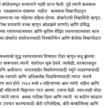
 कॉलेजमधून सन्मानाने पदवी प्राप्त केली. पुढे त्यानी कलकत्ता
. त्या एवढ्यावरच थांबल्या नाहीत कलकत्ता विद्यापीठातून
ाऱ्या त्या पहिल्या महिला होत्या. डॉक्टरेटची विद्यार्थिनी म्हणून,
ासायनिक शास्त्राचे जनक म्हणून ओळखले जाणारे) आणि प्रसिद्ध
ांच्या रसायनशास्त्रावर आणि कृत्रिम सेंद्रिय रसायनशास्त्रावर काम
ोस्ट-डॉक्टरेट संशोधनासाठी विस्कॉन्सिन आणि कॅल्टेक विद्यापीठात
्समध्ये शुद्ध रसायनशास्त्र विषयात रीडर म्हणून रुजू झाल्या.
या स्वरूपावर त्यानी संशोधन सुरू ठेवले. त्यावेळी, सरकारकडून
 आणि असीमाना भारताबाहेर विश्लेषणासाठी नमुने पाठवण्यासाठी
श्यक रसायने आणि अभिकर्मक मिळविण्यासाठी त्यांना संघर्ष
कठीण जात होते. १९६७ मध्ये ४ महिन्यांच्या आत त्यांचे वडील आणि
 महिन्यांनी विज्ञानात परत आल्या (त्याच वेळी स्वतःलाही मोठा
काऱ्यांनी त्यांना अथक पाठिंबा दिला आणि त्यानी या कठीण काळात
वर उपचार करण्यासाठी अँटी-एपिलेप्टिक, अँटी-कंव्हल्सिव्ह आणि