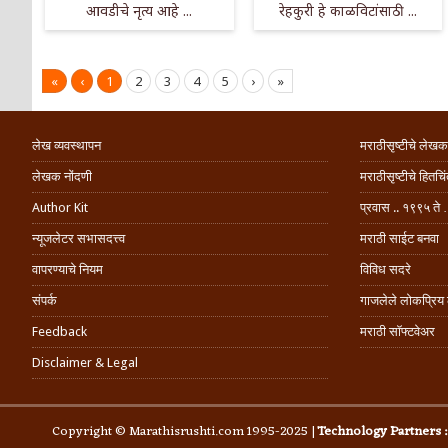
आवडीचे नृत्य आहे ...
रेहकुरी हे काळविटांसाठी ...
«
‹
1
2
3
4
5
›
»
लेख व्यवस्थापन
मराठीसृष्टीचे लेखक
लेखक नोंदणी
मराठीसृष्टीचे हितच
Author Kit
प्रवास .. १९९५ ते 
न्यूजलेटर सभासदत्त्व
मराठी साईट बनवा
वापरण्याचे नियम
विविध सदरे
संपर्क
गाजलेले लोकप्रिय
Feedback
मराठी सॉफ्टवेअर
Disclaimer & Legal
Copyright © Marathisrushti.com 1995-2025 |
Technology Partners 