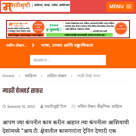
लॉग-इन करा
|
लेखक नोंदणी करा
MENU
भाषा, उच्चार आणि बहुभाषिकता
नवीन लेखन...
वारी विठ्ठलाची
ताम्र – एक अफलातून धातू (COPPER)
Home
साहित्य
ललित लेखन
माझी चेन्नई सफर
जेव्हा मी आडनांव बदलले
माझी चेन्नई सफर
अशी एक कविता लिहू इच्छिते
January 31, 2012
मराठीसृष्टी टिम
ललित लेखन
,
शैक्षणिक
,
साहित्य
पाटलाची विहीर
शपथ
आपण ज्या कंपनीत काम करीत आहात त्या कंपनीला आशियायी
देशांमध्ये “आय.टी. क्षेत्रातील कामगारांना ट्रेनिंग देणारी एक
पुस्तके बदलायची आहेत तुम्हाला!