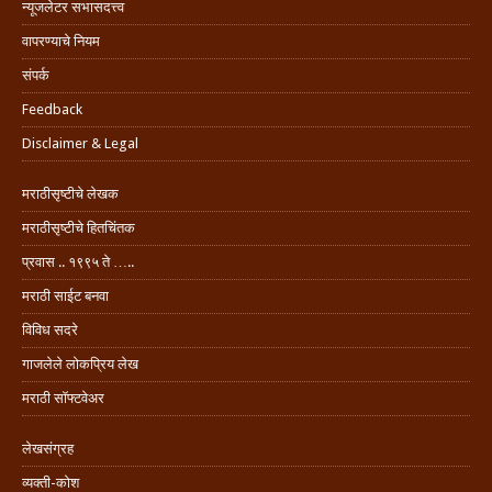
न्यूजलेटर सभासदत्त्व
वापरण्याचे नियम
संपर्क
Feedback
Disclaimer & Legal
मराठीसृष्टीचे लेखक
मराठीसृष्टीचे हितचिंतक
प्रवास .. १९९५ ते …..
मराठी साईट बनवा
विविध सदरे
गाजलेले लोकप्रिय लेख
मराठी सॉफ्टवेअर
लेखसंग्रह
व्यक्ती-कोश