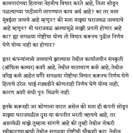
कामगारांच्या हिताचा नेहमीच विचार करते आहे, तिला सोडून
अपूर्ण कथा
पळत्याच्या पाठीमागे लागण्यात काय अर्थ आहे? का तर मला
मुंबईला जायचे आहे म्हणून? की मला माझ्या घराजवळ जावयाचे
बुडीच खटलं – संयुक्त कुटुंब का गरजेचं?
आहे म्हणून? मी घराजवळ आल्यामुळे माझी प्रगती होणार आहे
का? ह्या सगळ्या गोष्टींचा योग्य तो विचार करूनच पुढील निर्णय
घेणे योग्य नाही का होणार?
इतर कंपन्यांमध्ये जावयाचे झाल्यास तेथील कार्यालयीन संस्कृती
(ऑफिस कल्चर) कशी आहे, तेथील वातावरण कसे आहे, तेथील
वरिष्ठ कसे आहेत वगैरे सगळ्या गोष्टीचा विचार करूनच निर्णय घेणे
हिताचे ठरेल. घाई-गडबडीने कोणताही निर्णय घेणे योग्य नाही,
कारण अशी संधी पुनः मिळणे नाही.
इतके करूनही जर कोणाला वाटत असेल की मला ही कंपनी सोडून
माझ्या घराजवळील दुस-या कंपनीत भरती व्हायचे आहे, तर
अशावेळी माझे तुम्हास सांगणे आहे की तुम्ही तेथील नोकरी
स्वीकारण्याआधी तेथील सगळ्या गोष्टींची चौकशी करा, तेथील