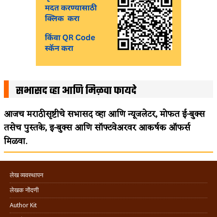
सभासद व्हा आणि मिळवा फायदे
आजच मराठीसृष्टीचे सभासद व्हा आणि न्यूजलेटर, मोफत ई-बुक्स
तसेच पुस्तके, इ-बुक्स आणि सॉफ्टवेअरवर आकर्षक ऑफर्स
मिळवा.
लेख व्यवस्थापन
लेखक नोंदणी
Author Kit