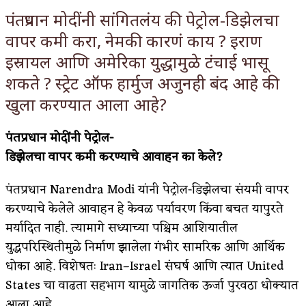
पंतप्रधान मोदींनी सांगितलंय की पेट्रोल-डिझेलचा
किती घोषणांचा पाऊस होता
वापर कमी करा, नेमकी कारणं काय ? इराण
कसं हुईन तं हू माय…
इस्रायल आणि अमेरिका युद्धामुळे टंचाई भासू
काळजाचे प्रेत
शकते ? स्ट्रेट ऑफ हार्मुज अजुनही बंद आहे की
खुला करण्यात आला आहे?
चमकदार चांदी
आदिवासींचा डॉक्टर, समाजसेवेचा ध्यास : डॉ. राहुल
पंतप्रधान
मोदींनी
पेट्रोल-
डिझेलचा
वापर
कमी
करण्याचे
आवाहन
का
केले?
जोशी
पंतप्रधान Narendra Modi यांनी पेट्रोल-डिझेलचा संयमी वापर
डेंग्यू: ताप उतरला म्हणजे धोका टळला असे नाही!
करण्याचे केलेले आवाहन हे केवळ पर्यावरण किंवा बचत यापुरते
४ जुलै – इतिहासात घडलेल्या महत्त्वाच्या घटना
मर्यादित नाही. त्यामागे सध्याच्या पश्चिम आशियातील
युद्धपरिस्थितीमुळे निर्माण झालेला गंभीर सामरिक आणि आर्थिक
सुवर्ण – झळाळी
धोका आहे. विशेषतः Iran–Israel संघर्ष आणि त्यात United
‘अर्थ’पूर्ण हास्य
States चा वाढता सहभाग यामुळे जागतिक ऊर्जा पुरवठा धोक्यात
अष्टपैलू : खंडू रांगणेकर
आला आहे.