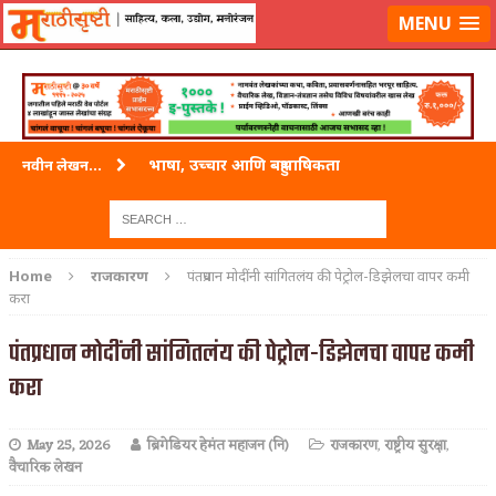
लॉग-इन करा
|
लेखक नोंदणी करा
MENU
भाषा, उच्चार आणि बहुभाषिकता
नवीन लेखन...
वारी विठ्ठलाची
ताम्र – एक अफलातून धातू (COPPER)
Home
राजकारण
पंतप्रधान मोदींनी सांगितलंय की पेट्रोल-डिझेलचा वापर कमी
करा
जेव्हा मी आडनांव बदलले
पंतप्रधान मोदींनी सांगितलंय की पेट्रोल-डिझेलचा वापर कमी
अशी एक कविता लिहू इच्छिते
करा
पाटलाची विहीर
शपथ
May 25, 2026
ब्रिगेडियर हेमंत महाजन (नि)
राजकारण
,
राष्ट्रीय सुरक्षा
,
वैचारिक लेखन
पुस्तके बदलायची आहेत तुम्हाला!