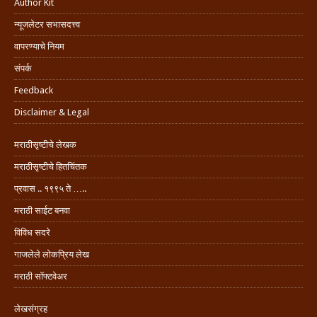
Author Kit
न्यूजलेटर सभासदत्त्व
वापरण्याचे नियम
संपर्क
Feedback
Disclaimer & Legal
मराठीसृष्टीचे लेखक
मराठीसृष्टीचे हितचिंतक
प्रवास .. १९९५ ते …..
मराठी साईट बनवा
विविध सदरे
गाजलेले लोकप्रिय लेख
मराठी सॉफ्टवेअर
लेखसंग्रह