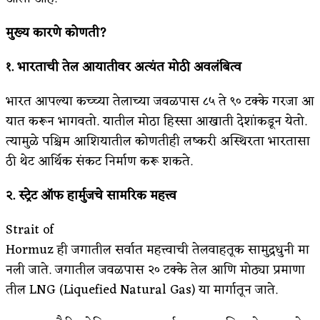
अपूर्ण कथा
मुख्य
कारणे
कोणती?
बुडीच खटलं – संयुक्त कुटुंब का गरजेचं?
१.
भारताची
तेल
आयातीवर
अत्यंत
मोठी
अवलंबित्व
भारत आपल्या कच्च्या तेलाच्या जवळपास ८५ ते ९० टक्के गरजा आ
यात करून भागवतो. यातील मोठा हिस्सा आखाती देशांकडून येतो.
त्यामुळे पश्चिम आशियातील कोणतीही लष्करी अस्थिरता भारतासा
ठी थेट आर्थिक संकट निर्माण करू शकते.
२.
स्ट्रेट
ऑफ
हार्मुजचे
सामरिक
महत्त्व
Strait of
Hormuz ही जगातील सर्वात महत्त्वाची तेलवाहतूक सामुद्रधुनी मा
नली जाते. जगातील जवळपास २० टक्के तेल आणि मोठ्या प्रमाणा
तील LNG (Liquefied Natural Gas) या मार्गातून जाते.