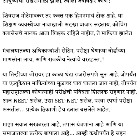
आयुष्याची राखरांगोळी झाली, त्याला जबाबदार कोण?
शिवराज मोटेगावकर तर फक्त एक हिमनगाचं टोक आहे. या
शिक्षण व्यवस्थेच्या नावाखाली अख्खा बाजार सडलाय. कोचिंग
क्लासेसचे मालक आता शिक्षक राहिले नाहीत, ते माफिया झालेत.
मंत्रालयातल्या अधिकाऱ्यांशी सेटिंग, ​परीक्षा घेणाऱ्या बोर्डाच्या
माणसांना लाच, ​आणि राजकीय नेत्यांचे वरदहस्त..!
​या तिन्हींच्या जोरावर हा काळा धंदा राजरोसपणे सुरू आहे. जोपर्यंत
या एज्युकेशन माफियांच्या मुळावर घाव घातला जात नाही, तोपर्यंत
महाराष्ट्रातल्या कोणत्याही परीक्षेची पवित्रता शिल्लक राहणार नाही.
आज NEET असेल, उद्या SET-NET असेल, परवा स्पर्धा परीक्षा
असतील… प्रत्येक ठिकाणी हेच दलाल बसलेले आहेत.
​माझा सवाल सरकारला आहे, तपास यंत्रणांना आहे आणि या
समाजातल्या प्रत्येक बापाला आहे… आम्ही कधीपर्यंत हे सहन