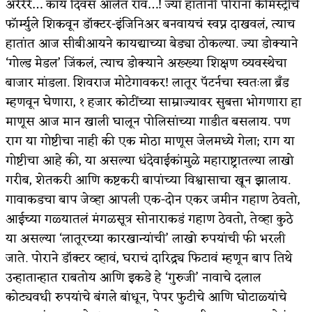
अरेरेरे… काय दिवस आलेत राव…! ज्या हातांनी पोरांना केमिस्ट्रीचे
फॉर्म्युले शिकवून डॉक्टर-इंजिनिअर बनवायचं स्वप्न दाखवलं, त्याच
किती घोषणांचा पाऊस होता
हातांत आज सीबीआयने कायद्याच्या बेड्या ठोकल्या. ज्या डोक्याने
कसं हुईन तं हू माय…
‘गोल्ड मेडल’ जिंकलं, त्याच डोक्याने अख्ख्या शिक्षण व्यवस्थेचा
काळजाचे प्रेत
बाजार मांडला. शिवराज मोटेगावकर! लातूर पॅटर्नचा स्वतःला ब्रँड
म्हणवून घेणारा, १ हजार कोटींच्या साम्राज्यावर सुबत्ता भोगणारा हा
चमकदार चांदी
माणूस आज मान खाली घालून पोलिसांच्या गाडीत बसलाय. ​पण
आदिवासींचा डॉक्टर, समाजसेवेचा ध्यास : डॉ. राहुल
राग या गोष्टीचा नाही की एक मोठा माणूस जेलमध्ये गेला; राग या
गोष्टीचा आहे की, या असल्या धंदेवाईकांमुळे महाराष्ट्रातल्या लाखो
जोशी
गरीब, शेतकरी आणि कष्टकरी बापांच्या विश्वासाचा खून झालाय.
डेंग्यू: ताप उतरला म्हणजे धोका टळला असे नाही!
गावाकडचा बाप जेव्हा आपली एक-दोन एकर जमीन गहाण ठेवतो,
आईच्या गळ्यातलं मंगळसूत्र सोनाराकडं गहाण ठेवतो, तेव्हा कुठे
४ जुलै – इतिहासात घडलेल्या महत्त्वाच्या घटना
या असल्या ‘लातूरच्या कारखान्यांची’ लाखो रुपयांची फी भरली
सुवर्ण – झळाळी
जाते. पोराने डॉक्टर व्हावं, घराचं दारिद्र्य फिटावं म्हणून बाप तिथे
उन्हातान्हात राबतोय आणि इकडे हे ‘गुरुजी’ नावाचे दलाल
‘अर्थ’पूर्ण हास्य
कोट्यवधी रुपयांचे बंगले बांधून, पेपर फुटीचे आणि घोटाळ्यांचे
अष्टपैलू : खंडू रांगणेकर