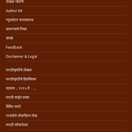
लेखक नोंदणी
Author Kit
न्यूजलेटर सभासदत्त्व
वापरण्याचे नियम
संपर्क
Feedback
Disclaimer & Legal
मराठीसृष्टीचे लेखक
मराठीसृष्टीचे हितचिंतक
प्रवास .. १९९५ ते …..
मराठी साईट बनवा
विविध सदरे
गाजलेले लोकप्रिय लेख
मराठी सॉफ्टवेअर