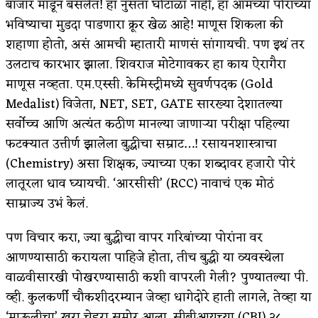
बाजार मांडून बसलेत! ​हा नुसता घोटाळा नाही, हा आमच्या पोरांच्या
भविष्याचा मुडदा पाडणारा क्रूर खेळ आहे! माणूस शिकला की
अपूर्ण कथा
शहाणा होतो, असं आमची म्हातारी माणसं सांगायची. पण इथं तर
बुडीच खटलं – संयुक्त कुटुंब का गरजेचं?
उलटाच कारभार झाला. शिवराज मोटेगावकर हा काय ऐरागैरा
माणूस नव्हता. एम.एस्सी. केमिस्ट्रीमध्ये सुवर्णपदक (Gold
Medalist) विजेता, NET, SET, GATE सारख्या देशातल्या
सर्वोच्च आणि अत्यंत कठीण मानल्या जाणाऱ्या परीक्षा पहिल्या
फटक्यात उत्तीर्ण झालेला बुद्धीचा सम्राट…! रसायनशास्त्राचा
(Chemistry) असा शिक्षक, ज्याच्या एका शब्दावर हजारो पोरं
लातूरला धाव घ्यायची. ‘आरसीसी’ (RCC) नावाचं एक मोठं
साम्राज्य उभं केलं.
​पण विचार करा, ज्या बुद्धीचा वापर गरिबांच्या पोरांना वर
आणण्यासाठी करायला पाहिजे होता, तीच बुद्धी या व्यवस्थेला
वाळवीसारखी पोखरण्यासाठी कशी वापरली गेली? ​पुण्यातल्या पी.
व्ही. कुलकर्णी चौकशीदरम्यान जेव्हा धागेदोरे हाती लागले, तेव्हा या
‘माऊलीचा’ खरा चेहरा समोर आला. सीबीआयच्या (CBI) २८