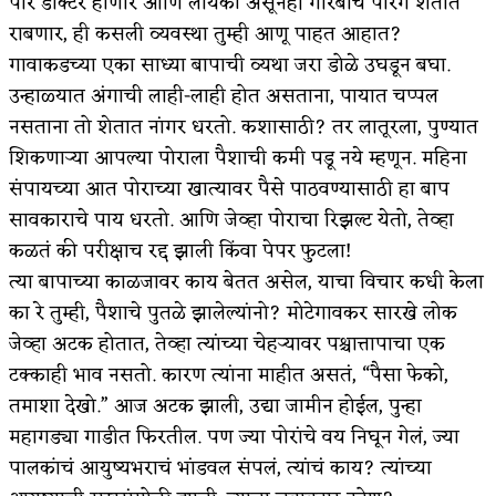
पोरं डॉक्टर होणार आणि लायकी असूनही गरिबाचं पोरगं शेतात
राबणार, ही कसली व्यवस्था तुम्ही आणू पाहत आहात?
गावाकडच्या एका साध्या बापाची व्यथा जरा डोळे उघडून बघा.
उन्हाळ्यात अंगाची लाही-लाही होत असताना, पायात चप्पल
नसताना तो शेतात नांगर धरतो. कशासाठी? तर लातूरला, पुण्यात
शिकणाऱ्या आपल्या पोराला पैशाची कमी पडू नये म्हणून. महिना
संपायच्या आत पोराच्या खात्यावर पैसे पाठवण्यासाठी हा बाप
सावकाराचे पाय धरतो. आणि जेव्हा पोराचा रिझल्ट येतो, तेव्हा
कळतं की परीक्षाच रद्द झाली किंवा पेपर फुटला!
​त्या बापाच्या काळजावर काय बेतत असेल, याचा विचार कधी केला
का रे तुम्ही, पैशाचे पुतळे झालेल्यांनो? ​मोटेगावकर सारखे लोक
जेव्हा अटक होतात, तेव्हा त्यांच्या चेहऱ्यावर पश्चात्तापाचा एक
टक्काही भाव नसतो. कारण त्यांना माहीत असतं, “पैसा फेको,
तमाशा देखो.” आज अटक झाली, उद्या जामीन होईल, पुन्हा
महागड्या गाडीत फिरतील. पण ज्या पोरांचे वय निघून गेलं, ज्या
पालकांचं आयुष्यभराचं भांडवल संपलं, त्यांचं काय? त्यांच्या