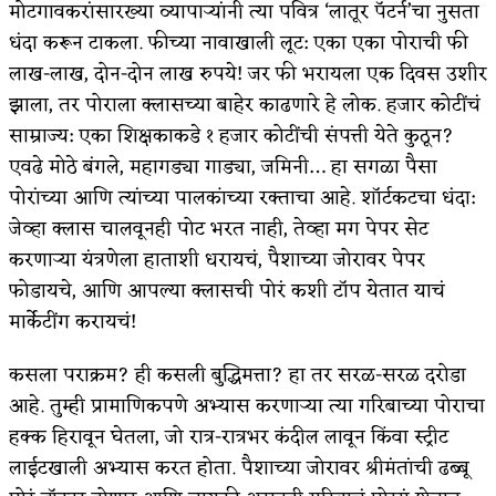
मोटगावकरांसारख्या व्यापाऱ्यांनी त्या पवित्र ‘लातूर पॅटर्न’चा नुसता
धंदा करून टाकला. ​फीच्या नावाखाली लूट: एका एका पोराची फी
लाख-लाख, दोन-दोन लाख रुपये! जर फी भरायला एक दिवस उशीर
झाला, तर पोराला क्लासच्या बाहेर काढणारे हे लोक. ​हजार कोटींचं
साम्राज्य: एका शिक्षकाकडे १ हजार कोटींची संपत्ती येते कुठून?
एवढे मोठे बंगले, महागड्या गाड्या, जमिनी… हा सगळा पैसा
पोरांच्या आणि त्यांच्या पालकांच्या रक्ताचा आहे. ​शॉर्टकटचा धंदा:
जेव्हा क्लास चालवूनही पोट भरत नाही, तेव्हा मग पेपर सेट
करणाऱ्या यंत्रणेला हाताशी धरायचं, पैशाच्या जोरावर पेपर
फोडायचे, आणि आपल्या क्लासची पोरं कशी टॉप येतात याचं
मार्केटींग करायचं!
कसला पराक्रम? ही कसली बुद्धिमत्ता? हा तर सरळ-सरळ दरोडा
आहे. तुम्ही प्रामाणिकपणे अभ्यास करणाऱ्या त्या गरिबाच्या पोराचा
हक्क हिरावून घेतला, जो रात्र-रात्रभर कंदील लावून किंवा स्ट्रीट
लाईटखाली अभ्यास करत होता. पैशाच्या जोरावर श्रीमंतांची ढब्बू