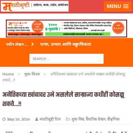
लॉग-इन करा
|
लेखक नोंदणी करा
MENU
भाषा, उच्चार आणि बहुभाषिकता
नवीन लेखन...
वारी विठ्ठलाची
ताम्र – एक अफलातून धातू (COPPER)
Home
युवा-विश्व
अनैतिकच्या खांबावर उभे असलेले साम्राज्य कधीही कोसळू
शकते…!!
जेव्हा मी आडनांव बदलले
अनैतिकच्या खांबावर उभे असलेले साम्राज्य कधीही कोसळू
अशी एक कविता लिहू इच्छिते
शकते…!!
पाटलाची विहीर
शपथ
May 26, 2026
मराठीसृष्टी टिम
युवा-विश्व
,
वैचारिक लेखन
,
शैक्षणिक
पुस्तके बदलायची आहेत तुम्हाला!