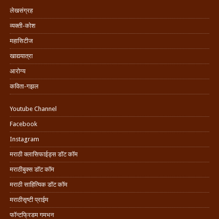
लेखसंग्रह
व्यक्ती-कोश
महासिटीज
खाद्ययात्रा
आरोग्य
कविता-गझल
Youtube Channel
Facebook
Instagram
मराठी क्लासिफाईड्स डॉट कॉम
मराठीबुक्स डॉट कॉम
मराठी साहित्यिक डॉट कॉम
मराठीसृष्टी प्राईम
फॉन्टफ्रिडम गमभन