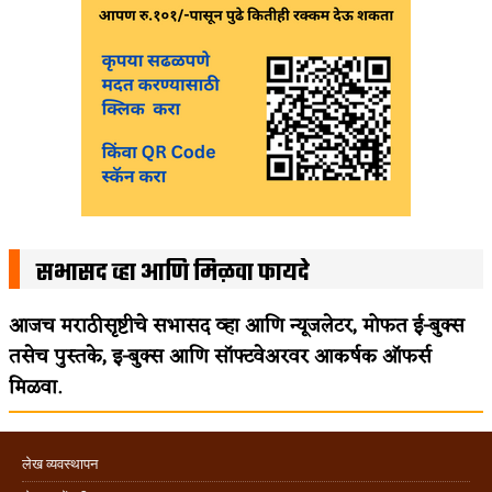
सभासद व्हा आणि मिळवा फायदे
आजच मराठीसृष्टीचे सभासद व्हा आणि न्यूजलेटर, मोफत ई-बुक्स
तसेच पुस्तके, इ-बुक्स आणि सॉफ्टवेअरवर आकर्षक ऑफर्स
मिळवा.
लेख व्यवस्थापन