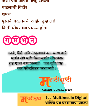
अशी एक कविता लिहू इच्छिते
पाटलाची विहीर
शपथ
पुस्तके बदलायची आहेत तुम्हाला!
किती घोषणांचा पाऊस होता