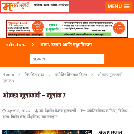
लॉग-इन करा
|
लेखक नोंदणी करा
MENU
भाषा, उच्चार आणि बहुभाषिकता
नवीन लेखन...
वारी विठ्ठलाची
ताम्र – एक अफलातून धातू (COPPER)
Home
नियमित सदरे
ज्योतिषविषयक टिप्स
ओळख मूलांकांची –
मूलांक ७
जेव्हा मी आडनांव बदलले
ओळख मूलांकांची – मूलांक ७
अशी एक कविता लिहू इच्छिते
पाटलाची विहीर
April 5, 2026
डॉ. दिलीप केशव कुलकर्णी
ज्योतिषविषयक टिप्स
,
विविध
कला
,
विशेष लेख
,
शैक्षणिक
,
सामान्यज्ञान
शपथ
पुस्तके बदलायची आहेत तुम्हाला!
अंकशास्त्रात