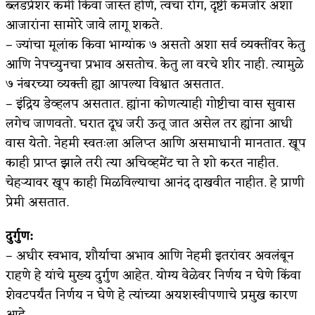
ब्लडप्रेशर कमी किंवा जास्त होणे, त्वचा रोग, दृष्टी कमजोर अशा
आजारांना सामोरे जावे लागू शकते.
– ज्यांचा मूलांक किवा भाग्यांक ७ असतो अशा सर्व व्यक्तींवर केतु
आणि नेपच्युनचा प्रभाव असतोच. केतु ला वरचे शीर नाही. त्यामुळे
७ नंबरच्या व्यक्ती ह्या आपल्या विश्वात असतात.
– इंद्रिय डेव्हलप असतात. ह्यांना कोणत्याही गोष्टीचा वास सुवास
लगेच जाणवतो. घरात दूध जरी ऊतू जात असेल तर ह्यांना आधी
वास येतो. नेहमी स्वतःला अलिप्त आणि असमाधानी मानतात. खूप
काही प्राप्त झाले तरी त्या अचिव्हमेंट चा ते शो करत नाहीत.
चेहऱ्यावर खूप काही मिळविल्याचा आनंद दाखवीत नाहीत. हे प्राणी
प्रेमी असतात.
दुर्गुण:
– अधीर स्वभाव, शौर्याचा अभाव आणि नेहमी इतरांवर अवलंबून
राहणे हे यांचे मुख्य दुर्गुण आहेत. योग्य वेळेवर निर्णय न घेणे किंवा
शेवटपर्यंत निर्णय न घेणे हे त्यांच्या अयशस्वीपणाचे प्रमुख कारण
आहे,