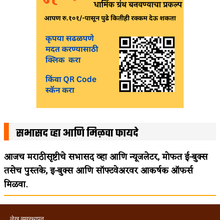
सभासद व्हा आणि मिळवा फायदे
आजच मराठीसृष्टीचे सभासद व्हा आणि न्यूजलेटर, मोफत ई-बुक्स
तसेच पुस्तके, इ-बुक्स आणि सॉफ्टवेअरवर आकर्षक ऑफर्स
मिळवा.
लेख व्यवस्थापन