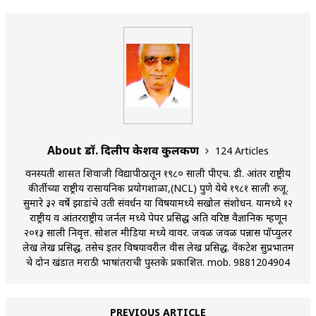
About डॉ. दिलीप केशव कुलकर्णी
124 Articles
वनस्पती शास्त्रात शिवाजी विद्यापीठातून १९८० साली पीएच. डी. आंतर राष्ट्रीय
कीर्तीच्या राष्ट्रीय रासायनिक प्रयोगशाळा,(NCL) पुणे येथे १९८१ साली रुजू.
सुमारे ३२ वर्षे झाडांचे उती संवर्धन या विषयामध्ये सखोल संशोधन. यामध्ये १२
राष्ट्रीय व आंतरराष्ट्रीय जर्नल मध्ये पेपर प्रसिद्ध अति वरिष्ठ वैज्ञानिक म्हणून
२०१३ साली निवृत्त. सोशल मीडिया मध्ये वावर. जवळ जवळ पन्नास पॉप्युलर
लेख लेख प्रसिद्ध. तसेच इतर विषयावरील वीस लेख प्रसिद्ध. वेंकटेश सुप्रभातम
चे दोन खंडात मराठी भाषांतराची पुस्तके प्रकाशित. mob. 9881204904
PREVIOUS ARTICLE