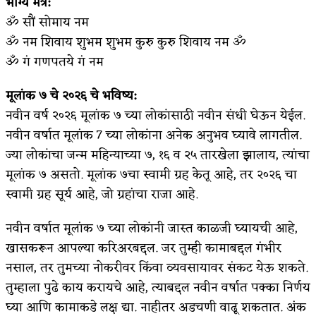
भाग्य मंत्र:
ॐ सौं सोमाय नम
ॐ नम शिवाय शुभम शुभम कुरु कुरु शिवाय नम ॐ
ॐ गं गणपतये गं नम
मूलांक ७ चे २०२६ चे भविष्य:
नवीन वर्ष २०२६ मूलांक ७ च्या लोकांसाठी नवीन संधी घेऊन येईल.
नवीन वर्षात मूलांक 7 च्या लोकांना अनेक अनुभव घ्यावे लागतील.
ज्या लोकांचा जन्म महिन्याच्या ७, १६ व २५ तारखेला झालाय, त्यांचा
मूलांक ७ असतो. मूलांक ७चा स्वामी ग्रह केतू आहे, तर २०२६ चा
स्वामी ग्रह सूर्य आहे, जो ग्रहांचा राजा आहे.
नवीन वर्षात मूलांक ७ च्या लोकांनी जास्त काळजी घ्यायची आहे,
खासकरून आपल्या करिअरबद्दल. जर तुम्ही कामाबद्दल गंभीर
नसाल, तर तुमच्या नोकरीवर किंवा व्यवसायावर संकट येऊ शकते.
तुम्हाला पुढे काय करायचे आहे, त्याबद्दल नवीन वर्षात पक्का निर्णय
घ्या आणि कामाकडे लक्ष द्या. नाहीतर अडचणी वाढू शकतात. अंक