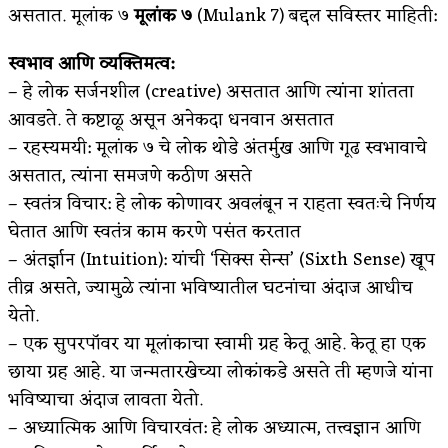
असतात. मूलांक ७
मूलांक ७
(Mulank 7) बद्दल सविस्तर माहिती:
अपूर्ण कथा
स्वभाव आणि व्यक्तिमत्व:
बुडीच खटलं – संयुक्त कुटुंब का गरजेचं?
– हे लोक सर्जनशील (creative) असतात आणि त्यांना शांतता
आवडते. ते कष्टाळू असून अनेकदा धनवान असतात
– रहस्यमयी: मूलांक ७ चे लोक थोडे अंतर्मुख आणि गूढ स्वभावाचे
असतात, त्यांना समजणे कठीण असते
– स्वतंत्र विचार: हे लोक कोणावर अवलंबून न राहता स्वतःचे निर्णय
घेतात आणि स्वतंत्र काम करणे पसंत करतात
– अंतर्ज्ञान (Intuition): यांची ‘सिक्स सेन्स’ (Sixth Sense) खूप
तीव्र असते, ज्यामुळे त्यांना भविष्यातील घटनांचा अंदाज आधीच
येतो.
– एक सुपरपॉवर या मूलांकाचा स्वामी ग्रह केतू आहे. केतू हा एक
छाया ग्रह आहे. या जन्मतारखेच्या लोकांकडे असते ती म्हणजे यांना
भविष्याचा अंदाज लावता येतो.
– अध्यात्मिक आणि विचारवंत: हे लोक अध्यात्म, तत्त्वज्ञान आणि