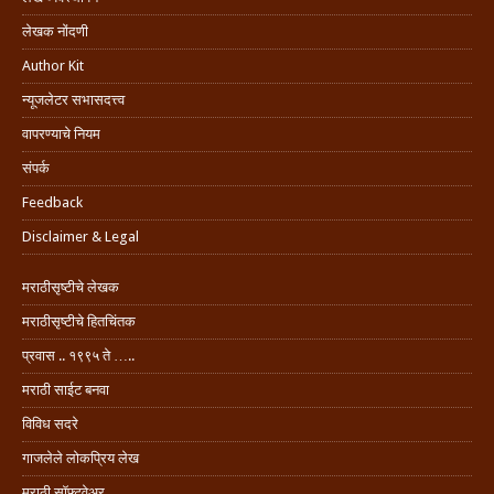
लेखक नोंदणी
Author Kit
न्यूजलेटर सभासदत्त्व
वापरण्याचे नियम
संपर्क
Feedback
Disclaimer & Legal
मराठीसृष्टीचे लेखक
मराठीसृष्टीचे हितचिंतक
प्रवास .. १९९५ ते …..
मराठी साईट बनवा
विविध सदरे
गाजलेले लोकप्रिय लेख
मराठी सॉफ्टवेअर