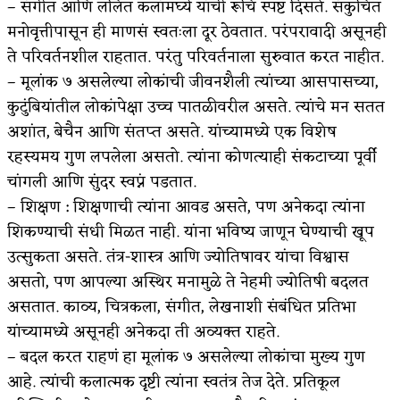
– संगीत आणि ललित कलांमघ्ये यांची रूचि स्पष्ट दिसते. संकुचित
मनोवृत्तीपासून ही माणसं स्वतःला दूर ठेवतात. परंपरावादी असूनही
ते परिवर्तनशील राहतात. परंतु परिवर्तनाला सुरुवात करत नाहीत.
– मूलांक ७ असलेल्या लोकांची जीवनशैली त्यांच्या आसपासच्या,
कुटुंबियांतील लोकांपेक्षा उच्च पातळीवरील असते. त्यांचे मन सतत
अशांत, बेचैन आणि संतप्त असते. यांच्यामध्ये एक विशेष
रहस्यमय गुण लपलेला असतो. त्यांना कोणत्याही संकटाच्या पूर्वी
चांगली आणि सुंदर स्वप्नं पडतात.
– शिक्षण : शिक्षणाची त्यांना आवड असते, पण अनेकदा त्यांना
शिकण्याची संधी मिळत नाही. यांना भविष्य जाणून घेण्याची खूप
उत्सुकता असते. तंत्र-शास्त्र आणि ज्योतिषावर यांचा विश्वास
असतो, पण आपल्या अस्थिर मनामुळे ते नेहमी ज्योतिषी बदलत
असतात. काव्य, चित्रकला, संगीत, लेखनाशी संबंधित प्रतिभा
यांच्यामध्ये असूनही अनेकदा ती अव्यक्त राहते.
– बदल करत राहणं हा मूलांक ७ असलेल्या लोकांचा मुख्य गुण
आहे. त्यांची कलात्मक दृष्टी त्यांना स्वतंत्र तेज देते. प्रतिकूल