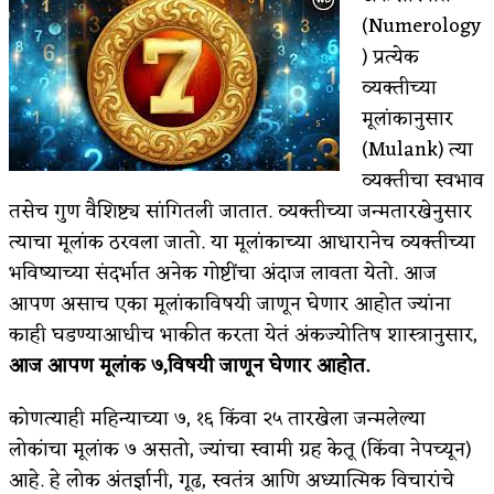
(Numerology
किती घोषणांचा पाऊस होता
) प्रत्येक
कसं हुईन तं हू माय…
व्यक्तीच्या
मूलांकानुसार
काळजाचे प्रेत
(Mulank) त्या
चमकदार चांदी
व्यक्तीचा स्वभाव
तसेच गुण वैशिष्ट्य सांगितली जातात. व्यक्तीच्या जन्मतारखेनुसार
आदिवासींचा डॉक्टर, समाजसेवेचा ध्यास : डॉ. राहुल
त्याचा मूलांक ठरवला जातो. या मूलांकाच्या आधारानेच व्यक्तीच्या
जोशी
भविष्याच्या संदर्भात अनेक गोष्टींचा अंदाज लावता येतो. आज
आपण असाच एका मूलांकाविषयी जाणून घेणार आहोत ज्यांना
डेंग्यू: ताप उतरला म्हणजे धोका टळला असे नाही!
काही घडण्याआधीच भाकीत करता येतं अंकज्योतिष शास्त्रानुसार,
४ जुलै – इतिहासात घडलेल्या महत्त्वाच्या घटना
आज आपण मूलांक ७,विषयी जाणून घेणार आहोत.
सुवर्ण – झळाळी
कोणत्याही महिन्याच्या ७, १६ किंवा २५ तारखेला जन्मलेल्या
‘अर्थ’पूर्ण हास्य
लोकांचा मूलांक ७ असतो, ज्यांचा स्वामी ग्रह केतू (किंवा नेपच्यून)
आहे. हे लोक अंतर्ज्ञानी, गूढ, स्वतंत्र आणि अध्यात्मिक विचारांचे
अष्टपैलू : खंडू रांगणेकर