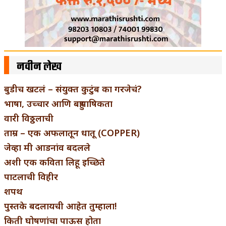
नवीन लेख
बुडीच खटलं – संयुक्त कुटुंब का गरजेचं?
भाषा, उच्चार आणि बहुभाषिकता
वारी विठ्ठलाची
ताम्र – एक अफलातून धातू (COPPER)
जेव्हा मी आडनांव बदलले
अशी एक कविता लिहू इच्छिते
पाटलाची विहीर
शपथ
पुस्तके बदलायची आहेत तुम्हाला!
किती घोषणांचा पाऊस होता