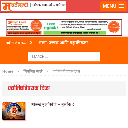
लॉग-इन करा
|
लेखक नोंदणी करा
MENU
भाषा, उच्चार आणि बहुभाषिकता
नवीन लेखन...
वारी विठ्ठलाची
ताम्र – एक अफलातून धातू (COPPER)
Home
नियमित सदरे
ज्योतिषविषयक टिप्स
जेव्हा मी आडनांव बदलले
ज्योतिषविषयक टिप्स
अशी एक कविता लिहू इच्छिते
पाटलाची विहीर
ओळख मूलांकांची – मूलांक ८
शपथ
पुस्तके बदलायची आहेत तुम्हाला!