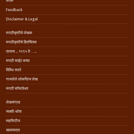
संपर्क
Feedback
Disclaimer & Legal
मराठीसृष्टीचे लेखक
मराठीसृष्टीचे हितचिंतक
प्रवास .. १९९५ ते …..
मराठी साईट बनवा
विविध सदरे
गाजलेले लोकप्रिय लेख
मराठी सॉफ्टवेअर
लेखसंग्रह
व्यक्ती-कोश
महासिटीज
खाद्ययात्रा