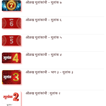
ओळख मूलांकांची – मूलांक ७
किती घोषणांचा पाऊस होता
कसं हुईन तं हू माय…
ओळख मूलांकाची – मूलांक ६
काळजाचे प्रेत
चमकदार चांदी
ओळख मूलांकाची – मूलांक ५
आदिवासींचा डॉक्टर, समाजसेवेचा ध्यास : डॉ. राहुल
ओळख मूलांकाची – मूलांक ४
जोशी
डेंग्यू: ताप उतरला म्हणजे धोका टळला असे नाही!
ओळख मूलांकाची – भाग ३ – मूलांक ३
४ जुलै – इतिहासात घडलेल्या महत्त्वाच्या घटना
सुवर्ण – झळाळी
ओळख मूलांकांची : मूलांक २
‘अर्थ’पूर्ण हास्य
अष्टपैलू : खंडू रांगणेकर