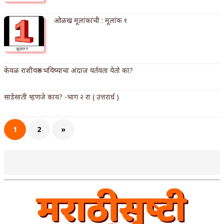
अपूर्ण कथा
ओळख मूलांकांची : मूलांक १
बुडीच खटलं – संयुक्त कुटुंब का गरजेचं?
केवळ राशीवरून भविष्याचा अंदाज वर्तवता येतो का?
साडेसाती म्हणजे काय? -भाग २ रा ( उत्तरार्ध )
1
2
»