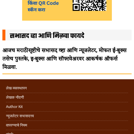
सभासद व्हा आणि मिळवा फायदे
आजच मराठीसृष्टीचे सभासद व्हा आणि न्यूजलेटर, मोफत ई-बुक्स
तसेच पुस्तके, इ-बुक्स आणि सॉफ्टवेअरवर आकर्षक ऑफर्स
मिळवा.
लेख व्यवस्थापन
लेखक नोंदणी
Author Kit
न्यूजलेटर सभासदत्त्व
वापरण्याचे नियम