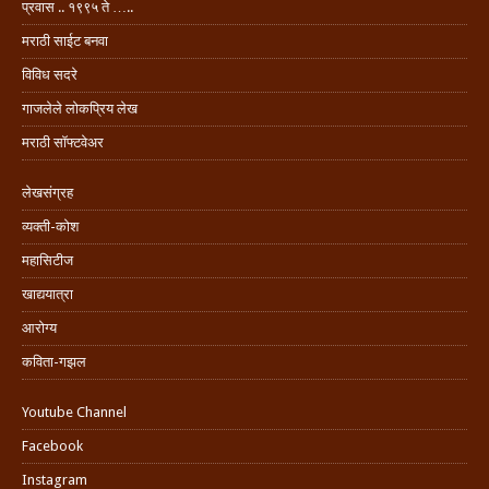
प्रवास .. १९९५ ते …..
मराठी साईट बनवा
विविध सदरे
गाजलेले लोकप्रिय लेख
मराठी सॉफ्टवेअर
लेखसंग्रह
व्यक्ती-कोश
महासिटीज
खाद्ययात्रा
आरोग्य
कविता-गझल
Youtube Channel
Facebook
Instagram