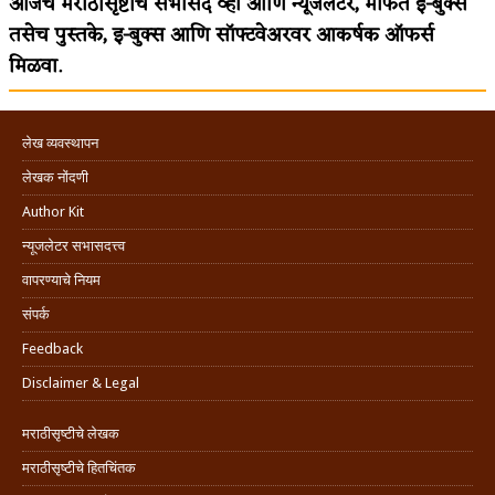
आजच मराठीसृष्टीचे सभासद व्हा आणि न्यूजलेटर, मोफत ई-बुक्स
तसेच पुस्तके, इ-बुक्स आणि सॉफ्टवेअरवर आकर्षक ऑफर्स
मिळवा.
लेख व्यवस्थापन
लेखक नोंदणी
Author Kit
न्यूजलेटर सभासदत्त्व
वापरण्याचे नियम
संपर्क
Feedback
Disclaimer & Legal
मराठीसृष्टीचे लेखक
मराठीसृष्टीचे हितचिंतक