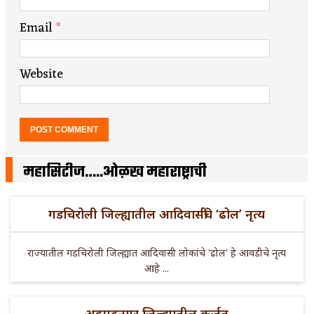
Email
*
Website
महासिटीज…..ओळख महाराष्ट्राची
गडचिरोली जिल्ह्यातील आदिवासींचे ‘ढोल’ नृत्य
राज्यातील गडचिरोली जिल्ह्यात आदिवासी लोकांचे 'ढोल' हे आवडीचे नृत्य
आहे ...
अहमदनगर जिल्ह्यातील कर्जत