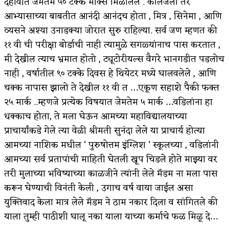
दहावीत जेमतेम ५० टक्के मार्क्स मिळालेले . कॉलेजला तर
आभ्यासाच्या बाबतीत आनंदी आनंदच होता , मित्र , सिनेमा , आणि
किती घोषणांचा पाऊस होता
व्यसने अश्या उनाडक्या जोरात सुरु राहिल्या. सर्व जण म्हणत की
कसं हुईन तं हू माय…
११ वी ची परीक्षा बोर्डाची नाही त्यामुळे सगळ्यांनाच पास करतात ,
मी देखील त्याच भ्रमात होतो , ट्यूटोरीयल्स वैगरे भानगडीत पडलोच
काळजाचे प्रेत
नाही , वर्षातील ९० टक्के दिवस हे थियेटर मध्ये घालवलेले , आणि
चमकदार चांदी
चक्क नापास झालो ते देखील ११ वी त …एकूण सहाशे पैकी फक्त
आदिवासींचा डॉक्टर, समाजसेवेचा ध्यास : डॉ. राहुल
२५ मार्क ..म्हणजे प्रत्येक विषयात जेमतेम ५ मार्क …वडिलांना हा
धक्काच होता, ते मला घेऊन आमच्या महाविद्यालयाच्या
जोशी
प्राचार्यांकडे गेले त्या वेळी श्रीमती सुनंदा लेले या प्राचार्य होत्या
डेंग्यू: ताप उतरला म्हणजे धोका टळला असे नाही!
आमच्या नाशिक मधील ‘ पुरुषोत्तम इंग्लिश ‘ स्कूलच्या , वडिलांनी
आमच्या सर्व प्रतापांची माहिती घेतली खूप चिडले होते माझ्या वर
४ जुलै – इतिहासात घडलेल्या महत्त्वाच्या घटना
तरी मुलाच्या भविष्याच्या काळजीने त्यांनी लेले मॅडम ना मला पास
सुवर्ण – झळाळी
करून घेण्याची विनंती केली , उगाच वर्ष वाया जाईल असा
युक्तिवाद केला मात्र लेले मॅडम ने ठाम नकार दिला व सांगितले की
‘अर्थ’पूर्ण हास्य
याला तुम्ही पाठीशी घालू नका याला याच्या कर्माचे फळ मिळू दे…
अष्टपैलू : खंडू रांगणेकर