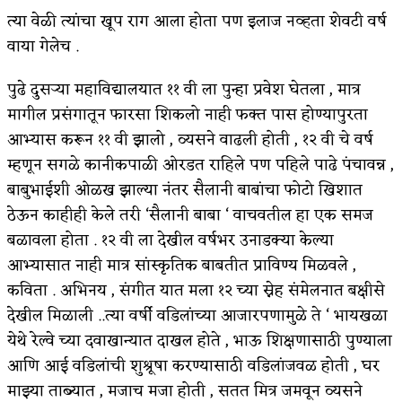
त्या वेळी त्यांचा खूप राग आला होता पण इलाज नव्हता शेवटी वर्ष
अपूर्ण कथा
वाया गेलेच .
बुडीच खटलं – संयुक्त कुटुंब का गरजेचं?
पुढे दुसऱ्या महाविद्यालयात ११ वी ला पुन्हा प्रवेश घेतला , मात्र
मागील प्रसंगातून फारसा शिकलो नाही फक्त पास होण्यापुरता
आभ्यास करून ११ वी झालो , व्यसने वाढली होती , १२ वी चे वर्ष
म्हणून सगळे कानीकपाळी ओरडत राहिले पण पहिले पाढे पंचावन्न ,
बाबुभाईशी ओळख झाल्या नंतर सैलानी बाबांचा फोटो खिशात
ठेऊन काहीही केले तरी ‘सैलानी बाबा ‘ वाचवतील हा एक समज
बळावला होता . १२ वी ला देखील वर्षभर उनाडक्या केल्या
आभ्यासात नाही मात्र सांस्कृतिक बाबतीत प्राविण्य मिळवले ,
कविता . अभिनय , संगीत यात मला १२ च्या स्नेह संमेलनात बक्षीसे
देखील मिळाली ..त्या वर्षी वडिलांच्या आजारपणामुळे ते ‘ भायखळा
येथे रेल्वे च्या दवाखान्यात दाखल होते , भाऊ शिक्षणासाठी पुण्याला
आणि आई वडिलांची शुश्रूषा करण्यासाठी वडिलांजवळ होती , घर
माझ्या ताब्यात , मजाच मजा होती , सतत मित्र जमवून व्यसने