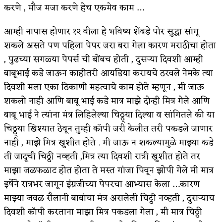
करणे , मौज मजा करणे हेच एकमेव काम …
आम्ही नापास होणार १२ वीला हे भविष्य शेंबडे पोर सुद्धा सांगू
शकले असते पण पहिला पेपर जरा बरा गेला कारण मराठीचा होता
, पुढच्या सगळ्या पेपर्स ची बोंबच होती , दुसऱ्या दिवशी आम्ही
बाबूभाई कडे जाऊन काहीतरी आयडिया करायचे ठरवले नेमके त्या
दिवशी मला एका ठिकाणी महत्वाचे काम होते म्हणून , मी जाऊ
शकलो नाही आणि बाबू भाई कडे मात्र माझे दोन्ही मित्र गेले आणि
बाबू भाई ने त्यांना मंत्र लिहिलेल्या चिठ्ठ्या दिल्या व सांगितले की या
चिठ्ठ्या खिश्यात ठेवून तुम्ही कॉपी जरी केलीत तरी पकडले जाणार
नाही , माझे मित्र खुशीत होते . मी जाऊ न शकल्यामुळे माझ्या कडे
ती जादूची चिठ्ठी नव्हती ,मित्र त्या दिवशी रात्री खुशीत होते तर
माझा जळफळाट होत होता ते मस्त गांजा पिवून झोपी गेले मी मात्र
इर्षेने रात्रभर जागून इंग्रजीच्या पेपरचा आभ्यास केला …कारण
माझ्या जवळ सैलानी बाबांचा मंत्र असलेली चिट्ठी नव्हती , दुसऱ्याच
दिवशी कॉपी करताना माझा मित्र पकडला गेला , मी मात्र चिठ्ठी