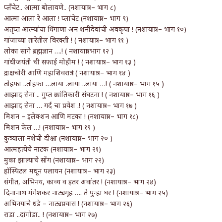
प्लँचेट.. आत्मा बोलावणे.. (नशायात्रा – भाग ८)
आत्मा आला रे आला ! प्लांचेट (नशायात्रा – भाग ९)
अतृप्त आत्म्यांचा धिंगाणा अन शनीदेवांची अवकृपा ! (नशायात्रा – भाग १०)
गांजाच्या तारेतील विरक्ती ! ( नशायात्रा – भाग ११ )
लोका सांगे ब्रह्मज्ञान ….! ( नशायात्रा भाग १२ )
गांधीजयंती ची सफाई मोहीम ! ( नशायात्रा – भाग १३ )
द्राक्षचोरी आणि महाशिवरात्र ! ( नशायात्रा – भाग १४ )
तोहफा ..तोहफा …लाया .लाया ..लाया …! ( नशायात्रा – भाग १५ )
आझाद सेना .. गुप्त क्रांतिकारी संघटना ! ( नशायात्रा – भाग १६ )
आझाद सेना … गर्द चा प्रवेश .! ( नशायात्रा – भाग १७ )
मिशन – इलेक्शन आणि मटका ! (नशायात्रा – भाग १८)
मिशन फेल …! (नशायात्रा – भाग १९ )
कुत्र्याला नशेची दीक्षा (नशायात्रा – भाग २० )
आत्महत्येचे नाटक (नशायात्रा – भाग २१)
मुका झाल्याचे सोंग (नशायात्रा – भाग २२)
हॉस्पिटल मधून पलायन (नशायात्रा – भाग २३)
संगीत, अभिनय, काव्य व इतर अवांतर ! (नशायात्रा – भाग २४)
दिनानाथ मंगेशकर नाट्यगृह …. ते पुन्हा घर ! (नशायात्रा – भाग २५)
अभिनयाचे धडे – नाट्यप्रवास ! (नशायात्रा – भाग २६)
राडा ..दांगोडा.. ! (नशायात्रा – भाग २७)