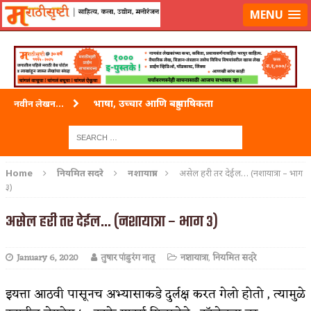
लॉग-इन करा
|
लेखक नोंदणी करा
MENU
भाषा, उच्चार आणि बहुभाषिकता
नवीन लेखन...
वारी विठ्ठलाची
ताम्र – एक अफलातून धातू (COPPER)
Home
नियमित सदरे
नशायात्रा
असेल हरी तर देईल… (नशायात्रा – भाग
३)
जेव्हा मी आडनांव बदलले
असेल हरी तर देईल… (नशायात्रा – भाग ३)
अशी एक कविता लिहू इच्छिते
पाटलाची विहीर
January 6, 2020
तुषार पांडुरंग नातू
नशायात्रा
,
नियमित सदरे
शपथ
इयत्ता आठवी पासूनच अभ्यासाकडे दुर्लक्ष करत गेलो होतो , त्यामुळे
पुस्तके बदलायची आहेत तुम्हाला!