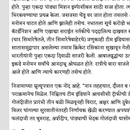
होते. पुन्हा एकदा पांड्या मिशन इम्पॅासीबल साठी सज्ज होता. त्य
भिरकवण्याचा प्रयत्न केला. जसजसा चेंडू वर जात होता तसतस
मनोमन वाटत होते आणि झालेही तसेच. नभातला सूर्य करोडो भा
कॅार्डीनेशन आणि एखाद्या सराईत नर्तकीचे पददालित्य दाखवत सूर्
(चार सिमारेषेतले, तीन सिमारेषेबाहेरचे) जणुकाही टीम इंडि
सातासमुद्रापार असलेल्या तमाम क्रिकेट रसिकांना सुखावून गेल
भारतीयांनी पुन्हा एकदा दिवाळी साजरी केली. आबालव्रुद्धांचा 
इकडे मनोमन सर्वांचे आनंदाश्रू ओघळत होते. रात्रीचे बारा वाज
आले होते आणि त्याचे कारणही तसेच होते.
निजामाच्या म्रुत्यूपत्रात एक नोंद आहे. “नान तहहयात, दौलत ब
पराक्रमानेच मिळेल. निश्चितच टीम इंडियाने आयसीसी ट्रॅाफीच
गोलंदीजीत प्रारंभी तीन बळी मिळवूनही विराट, अक्षर आणि दु
मिलर चांगल्या सुरवातीनंतरही निर्णायक खेळी करण्यात अपयशी 
फलंदाजी तर बुमराह, अर्शदीप, पांड्याची भेदक गोलंदाजी यासोब