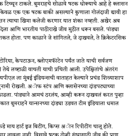
टक टिच्चून टाकले. बुमराहचे सोळावे षटक धोक्याचे आहे हे क्लासन
हचे केवळ एक एक षटक बाकी असल्याने कुणाला गोलंदाजी द्यावी हा
े क्लासन त्याचा खिमा कलेजी करणार यात शंका नव्हती. अखेर अब
ंडू दिला आणि भारतीय पाठीराखे जीव मुठीत धरून बसले. पांड्या
 होता. पण काळाने जे सांगितले, जे दाखवले, ते क्रिकेटरसिक
िटोरिया, केपटाऊन, ब्लोएमफॅांटेन पर्यंत जाते याची सर्वजण
तेथे लव्हाळी वाचती याची प्रचिती आली. उपेक्षितांचे अंतरंग
ीएल ला मुंबई इंडियन्सची वाताहत केल्याने प्रचंड शिव्याशाप
सुनामी रोखली. अॅाफ स्टंप आणि क्लासेनच्या दांडपट्याच्या
र काढला. पांड्याने आमचं ठरलंय, आम्ही करून दाखवलं करत पुन्हा
टकात बुमराहने यान्सनच्या दांड्या उडवत टीम इंडियाला धमाल
ाय हार्ट इज बिटींग, किप्स अॅान रिपीटींग चालू होते.
ंगर लावला नाही. विसावे षटक दोन्ही संघासाठी जीव की प्राण