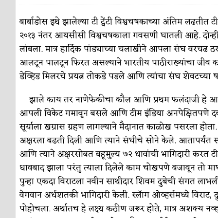
पाटलाची विहीर
कविता-गझल-चारोळी-वात्रटिका
बार्बाडोस इथे झालेल्या टी ट्वेंटी विश्वचषकाच्या अंतिम लढती
२०१३ नंतर आयसीसी विश्वचषकाला गवसणी घातली आहे. दोन्ही स
शपथ
कविता-गझल-चारोळी-वात्रटिका
लांबला. मात्र हार्दिक पांड्याच्या चलाखीने आपला संघ वरच
पुस्तके बदलायची आहेत तुम्हाला!
कविता-गझल-चारोळी-
आलटून पालटून फिरत असल्याने भारतीय पाठीराख्यांचा जीव कास
डेव्हिड मिलरचे प्रयत्न तोकडे पडले आणि त्यांचा संघ शेवटच्
किती घोषणांचा पाऊस होता
कविता-गझल-चारोळी-वात्र
कसं हुईन तं हू माय…
झाले काय तर नाणेफेकीचा कौल आणि प्रथम फलंदाजी हे आपल्
परिचय आणि परिक्षणे
आपली विकेट गमावून बसले आणि टीम इंडिया अनपेक्षितपणे दब
काळजाचे प्रेत
कविता-गझल-चारोळी-वात्रटिका
सूर्याला खग्रास ग्रहण लागल्याने मैदानात काळोख पसरला होता
चमकदार चांदी
अक्षरला बढती दिली आणि त्याने संघीचे सोने केले. आतापर्यंत
अर्थ-वाणिज्य
आणि त्याने अक्षरसोबत बहूमुल्य ७२ धावांची भागिदारी करत ट
आदिवासींचा डॉक्टर, समाजसेवेचा ध्यास : डॉ. राहुल
धावबाद झाला परंतु त्याला दिलेले काम चोखपणे बजावून तो मा
डेंग्यू: ताप उतरला म्हणजे धोका टळला असे नाही!
पुन्हा एकदा विराटला नवीन साथीदार शिवम दुबेची संगत लाभ
वेगवान अर्धशतकी भागिदारी केली. स्लॅाग ओव्हर्समध्ये विराट, द
४ जुलै – इतिहासात घडलेल्या महत्त्वाच्या घटना
दिन
पोहोचला. अर्थातच हे लक्ष्य कठीण जरूर होते, मात्र अशक्य न