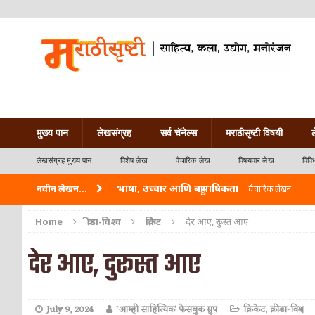
मुख्य पान
लेखसंग्रह
सर्व चॅनेल्स
मराठीसृष्टी विषयी
लेखसंग्रह मुख्य पान
विशेष लेख
वैचारिक लेख
विषयवार लेख
विवि
भाषा, उच्चार आणि बहुभाषिकता
नवीन लेखन...
वैचारिक लेखन
वारी विठ्ठलाची
कविता-गझल-चारोळी-वात्रटिका
Home
क्रीडा-विश्व
क्रिकेट
देर आए, दुरूस्त आए
ताम्र – एक अफलातून धातू (COPPER)
आयुर्वेद
देर आए, दुरूस्त आए
जेव्हा मी आडनांव बदलले
वैचारिक लेखन
अशी एक कविता लिहू इच्छिते
कविता-गझल-चारोळी-वात
July 9, 2024
`आम्ही साहित्यिक' फेसबुक ग्रुप
क्रिकेट
,
क्रीडा-विश्व