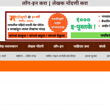
लॉग-इन करा
|
लेखक नोंदणी करा
लेख व्यवस्थापन
लेखक नोंदणी
लॉग-इन
जाहिरात करा
संपर्क
ध सदरे
साहित्य – ललित लेख
कविता-गझल-चारोळी-वात्रटिका
हलकं फुलकं
इतर
्रटिका