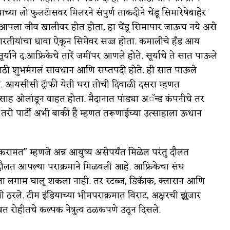
ाच्या लो फुलटॅासवर मिलरने संपुर्ण ताकदीने चेंडू सिमारेषेबाहेर
े आपला जीव खालीवर होत होता, हा चेंडू सिमापार जाऊच नये असे
रतीयांचा धावा ऐकून सिमेवर सज्ज होता. कमालीचे हॅंड आय
याने द.आफ्रिकेचे तारें जमींपर आणले होते. सूर्याचे ते सात पाऊले
यासाठी शुभमंगलं सावधान आणि सप्तपदी होते. ही सात पाऊले
ी. आयसीसी ट्रॅाफी येती घरा तोची दिवाळी दसरा म्हणत
उत्साह ओलांडून वाहत होता. मैदानात पांड्या अॅन्ड कंपनीचे तर
ले तरी पार्टी अभी बाकी है म्हणत तरूणाईच्या उत्साहाला ऊधान
 करामत” म्हणजे अन्न आयुष्य असेपर्यंत मिळेल परंतु दौलत
ी दौलत आपल्या पराक्रमाने मिळवली आहे. आफ्रिकेचा संघ
बेला लगाम घालू शकला नाही. तर स्टब्ज, डिकॅाक, क्लासन आणि
ठरले. टीम इंडियाच्या भीमपराक्रमात विराट, अक्षरची झुंजार
त रोहीतचे कल्पक नेत्रुत्व ठळकपणे उठून दिसले.