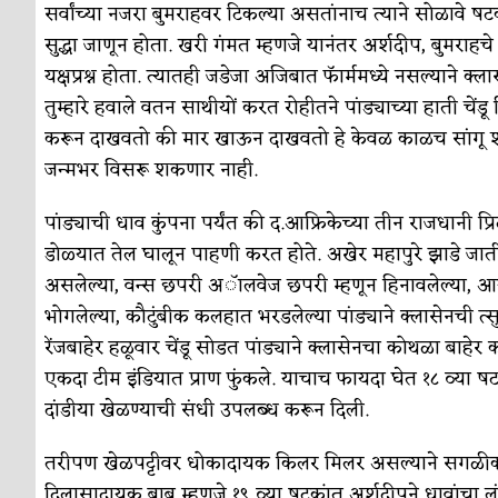
सर्वांच्या नजरा बुमराहवर टिकल्या असतांनाच त्याने सोळावे ष
सुद्धा जाणून होता. खरी गंमत म्हणजे यानंतर अर्शदीप, बुमरा
यक्षप्रश्न होता. त्यातही जडेजा अजिबात फॅार्ममध्ये नसल्यान
तुम्हारे हवाले वतन साथीयों करत रोहीतने पांड्याच्या हाती चे
करून दाखवतो की मार खाऊन दाखवतो हे केवळ काळच सांगू शकत
जन्मभर विसरू शकणार नाही.
पांड्याची धाव कुंपना पर्यंत की द.आफ्रिकेच्या तीन राजधानी प्र
डोळ्यात तेल घालून पाहणी करत होते. अखेर महापुरे झाडे जाती 
असलेल्या, वन्स छपरी अॅालवेज छपरी म्हणून हिनावलेल्या, आयप
भोगलेल्या, कौटुंबीक कलहात भरडलेल्या पांड्याने क्लासेनची त्
रेंजबाहेर हळूवार चेंडू सोडत पांड्याने क्लासेनचा कोथळा बाहे
एकदा टीम इंडियात प्राण फुंकले. याचाच फायदा घेत १८ व्या ष
दांडीया खेळण्याची संधी उपलब्ध करून दिली.
तरीपण खेळपट्टीवर धोकादायक किलर मिलर असल्याने सगळीकडे म
दिलासादायक बाब म्हणजे १९ व्या षटकांत अर्शदीपने धावांचा ल