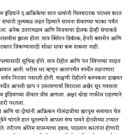
त टीम इंडियाने द.आफ्रिकेचा सात धावांनी चित्तथरारक पराभव करत
ंघांनी तुल्यबळ लढत दिल्याने सामना शेवटच्या षटका पर्यंत
ढ ठरला. अनेक उतारचढाव आणि विजयाचा दोलक दोन्ही संघाकडे
वात्रटिका
ावीस झाला होता. मात्र क्लिंटन डिकॅाक, हेनरी क्लासेन आणि
या षटकात जिंकण्यासाठी सोळा धावा करू शकला नाही.
टिका
यासाठी सुचिन्ह होते. मात्र रोहीत आणि पंत स्विपच्या नादात
ावात आली. भरीस भर म्हणून आतापर्यंत स्पर्धेत तळपणारा
. सर्वत्र निराशा पसरली होती. याक्षणी रोहीतने कल्पकता दाखवत
 स्पर्धेत आपली छाप न उमटवणार्या विराटला अखेर सूर गवसला
ीम इंडियाच्या जीवात जीव आणला. अक्षर थोडा गाफील राहल्याने
 जोशी
युवा-विश्व
घारी परतला.
ली आणि या दोघांनी आफ्रिकन गोलंदाजीचा खरपूस समाचार घेत
आरोग्य
ुबेने चांगले हात धुतल्याने आपला संघ पावने दोनशेच्या टप्यात
विशेष
व्हते. तरीपण अंतिम सामन्याचा दबाव, पाठलाग करतांना होणारी