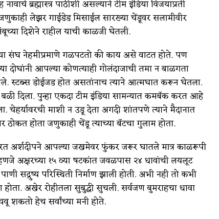
ावाचे ब्रह्मास्त्र पाठीशी असल्याने टीम इंडिया विजयाप्रती
े जणुकाही लेझर गाईडेड मिसाईल सारख्या चेंडूवर सलामीवीर
तंबूच्या दिशेने राहील याची काळजी घेतली.
ेचा संघ नेहमीप्रमाणे गळपटतो की काय असे वाटत होते. पण
े. या दोघांनी आपल्या कोणत्याही गोलंदाजाची तमा न बाळगता
े. स्टब्स डोईजड होत असतांनाच त्याने आत्मघात करून घेतला.
ला बळी दिला. पुन्हा एकदा टीम इंडिया सामन्यात कमबॅक करत आहे
. चेहर्यावरची माशी न उडू देता अगदी शांतपणे त्याने मैदानात
ोकत होता जणुकाही चेंडू त्याच्या बॅटचा गुलाम होता.
त अर्शदीपने आपल्या जखमेवर फुंकर जरूर घातले मात्र काळरूपी
म्हणजे अक्षरच्या १५ व्या षटकांत जवळपास २४ धावांची लयलूट
ाणी सद्रुष्य परिस्थिती निर्माण झाली होती. अभी नही तो कभी
 होता. अखेर रोहीतला सुबुद्धी सुचली. सर्वजण बुमराहचा धावा
 शकतो हेच सर्वांच्या मनी होते.