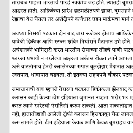
सुवर्ण – झळाळी
तारांबळ पाहता भारताचे पारडे नक्कीच जड होते. त्यातही बुमराह न
अर्थ-वाणिज्य
आश्वस्त होती. आफ्रिकेचा प्रारंभ डळमळीतपणे झाला. बुमराहन
‘अर्थ’पूर्ण हास्य
अर्थ-वाणिज्य
रेझाचा वेध घेतला तर अर्शदीपने कर्णधार एडन मार्क्रमचा मार्ग 
अष्टपैलू : खंडू रांगणेकर
क्रिकेट
अवघ्या तिसर्या षटकांत दोन बाद बारा स्कोअर होताच आफ्रिक
अपूर्ण कथा
कथा
यावेळी डिकॅाक आणि स्टब्स खंबिर निर्धाराने मैदानात उभे होत
अर्घशतकी भागिदारी करत भारतीय संघाच्या तोंडचे पाणी पळवल
बुडीच खटलं – संयुक्त कुटुंब का गरजेचं?
विशेष लेख
फारसा प्रभावी न ठरलेल्या अक्षरला अक्रॅास खेळत त्याने आप
असे वाटतांनाच हेनरी क्लासेनच्या रूपात बुलडोझर मैदानात आला
रक्तपात, धावापात घडवला. तो इतक्या सहजपणे चौकार षटकार ठ
समाधानाची बाब म्हणजे तेराव्या षटकात डिकॅाकला झेलबाद कर
क्लासन काही केल्या टीम इंडियाला जुमानत नव्हता. भरीर भर 
करत त्याने रनरेटची ऐसीतैसी करून टाकली. आता नाकातोंडात प
नही, हातातोंडाशी आलेली ट्रॅाफी क्लासन हिसकावून घेऊ लागला
करू लागले होते. टीम इंडियाला केवळ आणि केवळ बुमराहच वाचवू