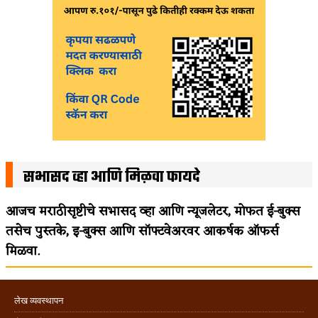
सभासद व्हा आणि मिळवा फायदे
आजच मराठीसृष्टीचे सभासद व्हा आणि न्यूजलेटर, मोफत ई-बुक्स
तसेच पुस्तके, इ-बुक्स आणि सॉफ्टवेअरवर आकर्षक ऑफर्स
मिळवा.
लेख व्यवस्थापन