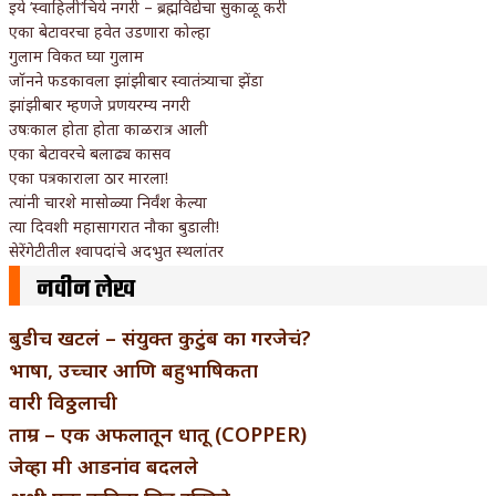
इये ’स्वाहिली’चिये नगरी – ब्रह्मविद्येचा सुकाळू करी
एका बेटावरचा हवेत उडणारा कोल्हा
गुलाम विकत घ्या गुलाम
जॉनने फडकावला झांझीबार स्वातंत्र्याचा झेंडा
झांझीबार म्हणजे प्रणयरम्य नगरी
उषःकाल होता होता काळरात्र आली
एका बेटावरचे बलाढ्य कासव
एका पत्रकाराला ठार मारला!
त्यांनी चारशे मासोळ्या निर्वंश केल्या
त्या दिवशी महासागरात नौका बुडाली!
सेरेंगेटीतील श्वापदांचे अदभुत स्थलांतर
नवीन लेख
बुडीच खटलं – संयुक्त कुटुंब का गरजेचं?
भाषा, उच्चार आणि बहुभाषिकता
वारी विठ्ठलाची
ताम्र – एक अफलातून धातू (COPPER)
जेव्हा मी आडनांव बदलले