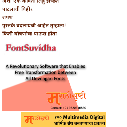
अशी एक कविता लिहू इच्छिते
पाटलाची विहीर
शपथ
पुस्तके बदलायची आहेत तुम्हाला!
किती घोषणांचा पाऊस होता