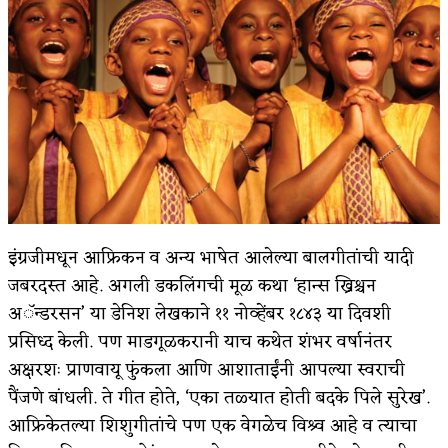
किती घोषणांचा पाऊस होता
कसं हुईन तं हू माय…
काळजाचे प्रेत
चमकदार चांदी
आदिवासींचा डॉक्टर, समाजसेवेचा ध्यास : डॉ. राहुल
जोशी
इंग्रजीमधून आफ्रिकन व अन्य भाषेत आलेल्या बालगीतांची यादी
डेंग्यू: ताप उतरला म्हणजे धोका टळला असे नाही!
जबरदस्त आहे. अगली डकलिंगची मूळ कथा ‘हान्स ख्रिश्चन
अॅन्डरसन’ या डेनिश लेखकाने ११ नोव्हेंबर १८४३ या दिवशी
४ जुलै – इतिहासात घडलेल्या महत्त्वाच्या घटना
प्रसिध्द केली. पण माडगूळकरानी याच कथेत शंभर वर्षानंतर
सुवर्ण – झळाळी
अक्षरशः प्राणवायू फुंकला आणि आशाताईंनी आपल्या स्वराची
पैंजणे बांधली. ते गीत होते, ‘एका तळ्यात होती बदके पिले सुरेख’.
‘अर्थ’पूर्ण हास्य
आफ्रिकेतल्या शिशुगीतांचे पण एक वेगळेच विश्र्व आहे व त्याचा
अष्टपैलू : खंडू रांगणेकर