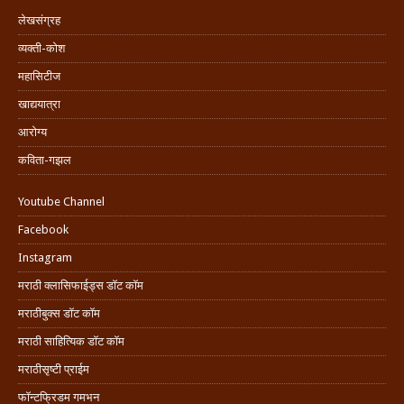
लेखसंग्रह
व्यक्ती-कोश
महासिटीज
खाद्ययात्रा
आरोग्य
कविता-गझल
Youtube Channel
Facebook
Instagram
मराठी क्लासिफाईड्स डॉट कॉम
मराठीबुक्स डॉट कॉम
मराठी साहित्यिक डॉट कॉम
मराठीसृष्टी प्राईम
फॉन्टफ्रिडम गमभन