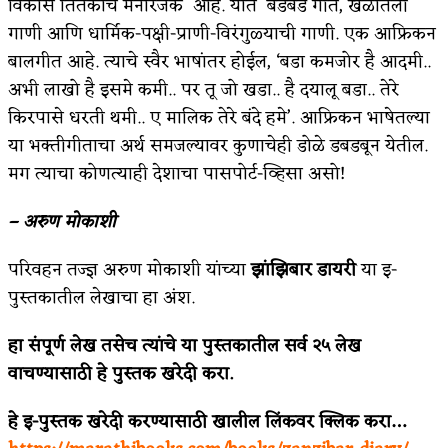
विकास तितकाच मनोरंजक आहे. यात बडबड गीते, खेळातली
गाणी आणि धार्मिक-पक्षी-प्राणी-विरंगुळ्याची गाणी. एक आफ्रिकन
अपूर्ण कथा
बालगीत आहे. त्याचे स्वैर भाषांतर होईल, ‘बडा कमजोर है आदमी..
बुडीच खटलं – संयुक्त कुटुंब का गरजेचं?
अभी लाखो है इसमे कमी.. पर तू जो खडा.. है दयालू बडा.. तेरे
किरपासे धरती थमी.. ए मालिक तेरे बंदे हमे’. आफ्रिकन भाषेतल्या
या भक्तीगीताचा अर्थ समजल्यावर कुणाचेही डोळे डबडबून येतील.
मग त्याचा कोणत्याही देशाचा पासपोर्ट-व्हिसा असो!
– अरुण मोकाशी
परिवहन तज्ज्ञ अरुण मोकाशी यांच्या
झांझिबार डायरी
या इ-
पुस्तकातील लेखाचा हा अंश.
हा संपूर्ण लेख तसेच त्यांचे या पुस्तकातील सर्व २५ लेख
वाचण्यासाठी हे पुस्तक खरेदी करा.
हे इ-पुस्तक खरेदी करण्यासाठी खालील लिंकवर क्लिक करा…