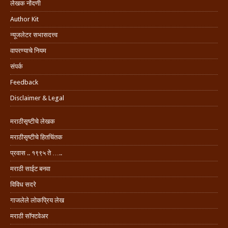
लेखक नोंदणी
Author Kit
न्यूजलेटर सभासदत्त्व
वापरण्याचे नियम
संपर्क
Feedback
Disclaimer & Legal
मराठीसृष्टीचे लेखक
मराठीसृष्टीचे हितचिंतक
प्रवास .. १९९५ ते …..
मराठी साईट बनवा
विविध सदरे
गाजलेले लोकप्रिय लेख
मराठी सॉफ्टवेअर