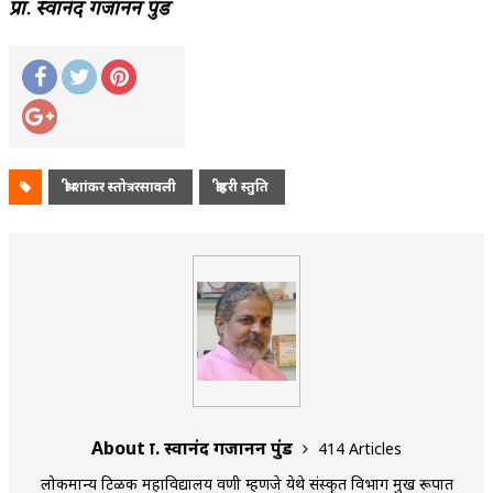
प्रा. स्वानंद गजानन पुंड
श्री शांकर स्तोत्ररसावली
श्रीहरी स्तुति
About प्रा. स्वानंद गजानन पुंड
414 Articles
लोकमान्य टिळक महाविद्यालय वणी म्हणजे येथे संस्कृत विभाग प्रमुख रूपात