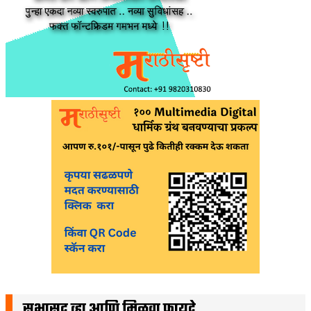
सभासद व्हा आणि मिळवा फायदे