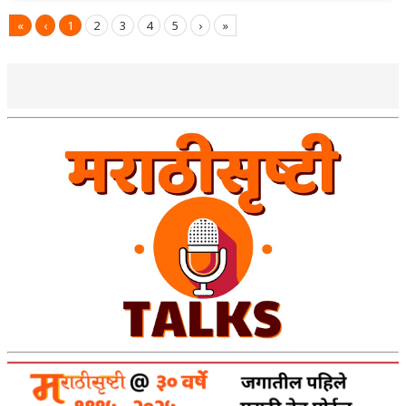
«
‹
1
2
3
4
5
›
»