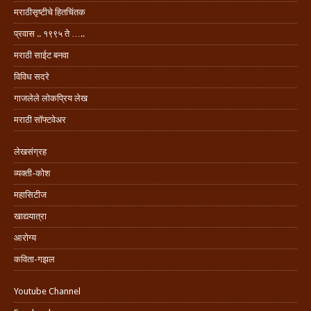
मराठीसृष्टीचे हितचिंतक
प्रवास .. १९९५ ते …..
मराठी साईट बनवा
विविध सदरे
गाजलेले लोकप्रिय लेख
मराठी सॉफ्टवेअर
लेखसंग्रह
व्यक्ती-कोश
महासिटीज
खाद्ययात्रा
आरोग्य
कविता-गझल
Youtube Channel