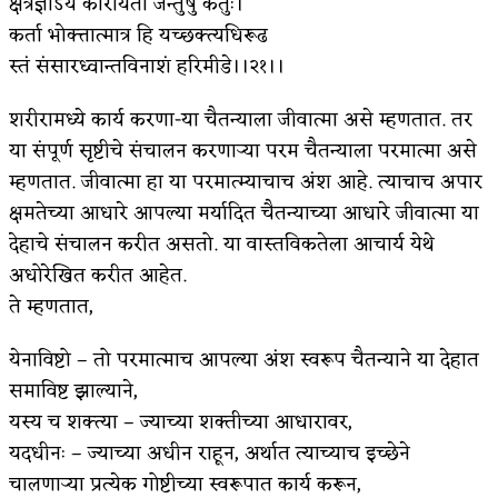
क्षेत्रज्ञोऽयं कारयिता जन्तुषु कर्तुः।
कर्ता भोक्त्तात्मात्र हि यच्छक्त्यधिरूढ
किती घोषणांचा पाऊस होता
स्तं संसारध्वान्तविनाशं हरिमीडे।।२१।।
कसं हुईन तं हू माय…
शरीरामध्ये कार्य करणा-या चैतन्याला जीवात्मा असे म्हणतात. तर
काळजाचे प्रेत
या संपूर्ण सृष्टीचे संचालन करणाऱ्या परम चैतन्याला परमात्मा असे
चमकदार चांदी
म्हणतात. जीवात्मा हा या परमात्म्याचाच अंश आहे. त्याचाच अपार
क्षमतेच्या आधारे आपल्या मर्यादित चैतन्याच्या आधारे जीवात्मा या
आदिवासींचा डॉक्टर, समाजसेवेचा ध्यास : डॉ. राहुल
देहाचे संचालन करीत असतो. या वास्तविकतेला आचार्य येथे
जोशी
अधोरेखित करीत आहेत.
ते म्हणतात,
डेंग्यू: ताप उतरला म्हणजे धोका टळला असे नाही!
४ जुलै – इतिहासात घडलेल्या महत्त्वाच्या घटना
येनाविष्टो – तो परमात्माच आपल्या अंश स्वरूप चैतन्याने या देहात
समाविष्ट झाल्याने,
सुवर्ण – झळाळी
यस्य च शक्त्या – ज्याच्या शक्तीच्या आधारावर,
‘अर्थ’पूर्ण हास्य
यदधीनः – ज्याच्या अधीन राहून, अर्थात त्याच्याच इच्छेने
चालणाऱ्या प्रत्येक गोष्टीच्या स्वरूपात कार्य करून,
अष्टपैलू : खंडू रांगणेकर