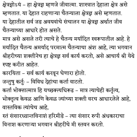
क्षेत्रज्ञोऽयं – हा क्षेत्रज्ञ म्हणजे जीवात्मा. शास्त्रात देहाला क्षेत्र असे
अपूर्ण कथा
म्हणतात. या देहात राहणाऱ्या चैतन्याला क्षेत्रज्ञ असे म्हणतात.
या देहातील सर्व जड अवयवांचे संचालन या क्षेत्रज्ञ अर्थात जीव
बुडीच खटलं – संयुक्त कुटुंब का गरजेचं?
चैतन्याच्या आधारे होत असते.
मात्र असे असले तरी त्याचे हे चैतन्य मर्यादित स्वरूपातील आहे. हे
मर्यादित चैतन्य अमर्याद परमात्म चैतन्याचा अंश आहे, त्या भगवान
श्रीहरीच्या शक्तीनेच हा क्षेत्रज्ञ सर्व कार्य करतो, असे आचार्य श्री येथे
स्पष्ट करीत आहेत.
कारयिता – सर्व कार्य करवून घेणारा होतो.
जन्तुषु कर्तुः – विविध देहांचा कर्ता वाटतो‌.
कर्ता भोक्त्तात्मात्र हि यच्छक्त्यधिरूढ – मात्र त्याचेही कर्तृत्व,
भोक्तृत्व केवळ आणि केवळ ज्यांच्या शक्ती वरच आधारलेले आहे,
वास्तविक त्यांचेच आहे,
स्तं संसारध्वान्तविनाशं हरिमीडे – त्या संसार रुपी अंधकाराचा
विनाश करणाऱ्या भगवान श्रीहरींचे मी स्तवन करतो.