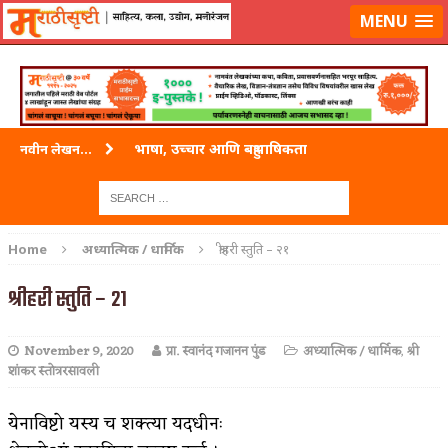
लॉग-इन करा
|
लेखक नोंदणी करा
MENU
भाषा, उच्चार आणि बहुभाषिकता
नवीन लेखन...
वारी विठ्ठलाची
ताम्र – एक अफलातून धातू (COPPER)
Home
अध्यात्मिक / धार्मिक
श्रीहरी स्तुति – २१
जेव्हा मी आडनांव बदलले
श्रीहरी स्तुति – २१
अशी एक कविता लिहू इच्छिते
November 9, 2020
प्रा. स्वानंद गजानन पुंड
अध्यात्मिक / धार्मिक
,
श्री
पाटलाची विहीर
शांकर स्तोत्ररसावली
शपथ
येनाविष्टो यस्य च शक्त्या यदधीनः
पुस्तके बदलायची आहेत तुम्हाला!