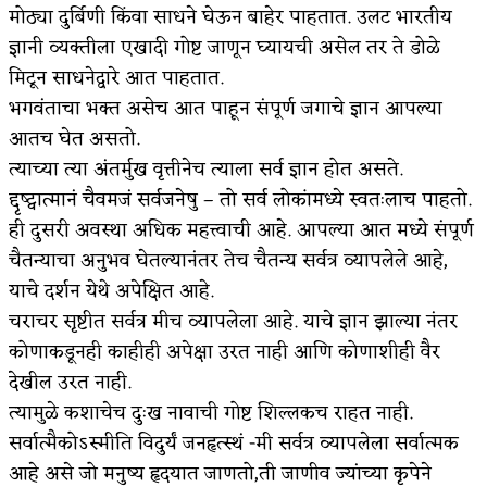
मोठ्या दुर्बिणी किंवा साधने घेऊन बाहेर पाहतात. उलट भारतीय
अपूर्ण कथा
ज्ञानी व्यक्तीला एखादी गोष्ट जाणून घ्यायची असेल तर ते डोळे
मिटून साधनेद्वारे आत पाहतात.
बुडीच खटलं – संयुक्त कुटुंब का गरजेचं?
भगवंताचा भक्त असेच आत पाहून संपूर्ण जगाचे ज्ञान आपल्या
आतच घेत असतो.
त्याच्या त्या अंतर्मुख वृत्तीनेच त्याला सर्व ज्ञान होत असते.
द्दृष्ट्वात्मानं चैवमजं सर्वजनेषु – तो सर्व लोकांमध्ये स्वतःलाच पाहतो.
ही दुसरी अवस्था अधिक महत्त्वाची आहे. आपल्या आत मध्ये संपूर्ण
चैतन्याचा अनुभव घेतल्यानंतर तेच चैतन्य सर्वत्र व्यापलेले आहे,
याचे दर्शन येथे अपेक्षित आहे.
चराचर सृष्टीत सर्वत्र मीच व्यापलेला आहे. याचे ज्ञान झाल्या नंतर
कोणाकडूनही काहीही अपेक्षा उरत नाही आणि कोणाशीही वैर
देखील उरत नाही.
त्यामुळे कशाचेच दुःख नावाची गोष्ट शिल्लकच राहत नाही.
सर्वात्मैकोऽस्मीति विदुर्यं जनहृत्स्थं -मी सर्वत्र व्यापलेला सर्वात्मक
आहे असे जो मनुष्य हृदयात जाणतो,ती जाणीव ज्यांच्या कृपेने