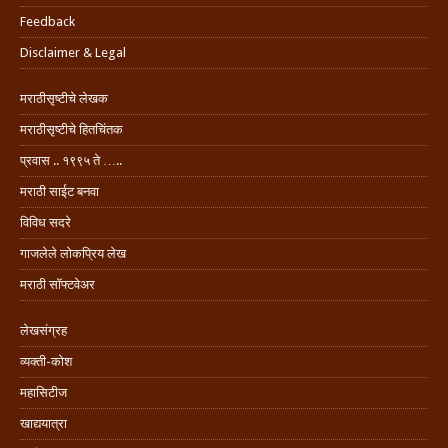
Feedback
Disclaimer & Legal
मराठीसृष्टीचे लेखक
मराठीसृष्टीचे हितचिंतक
प्रवास .. १९९५ ते …..
मराठी साईट बनवा
विविध सदरे
गाजलेले लोकप्रिय लेख
मराठी सॉफ्टवेअर
लेखसंग्रह
व्यक्ती-कोश
महासिटीज
खाद्ययात्रा