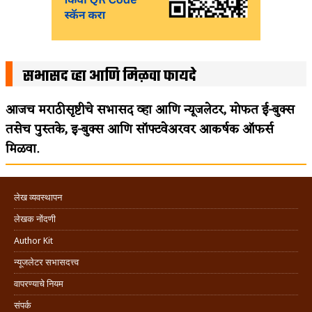
सभासद व्हा आणि मिळवा फायदे
आजच मराठीसृष्टीचे सभासद व्हा आणि न्यूजलेटर, मोफत ई-बुक्स
तसेच पुस्तके, इ-बुक्स आणि सॉफ्टवेअरवर आकर्षक ऑफर्स
मिळवा.
लेख व्यवस्थापन
लेखक नोंदणी
Author Kit
न्यूजलेटर सभासदत्त्व
वापरण्याचे नियम
संपर्क