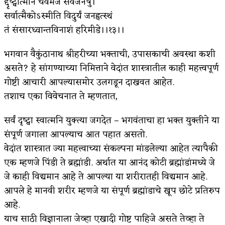
द्दृष्ट्वात्मानं चैवमजं सर्वजनेषु।
सर्वात्मैकोऽस्मीति विदुर्यं जनहृत्स्थं
किती घोषणांचा पाऊस होता
तं संसारध्वान्तविनाशं हरिमीडे।।१३।।
कसं हुईन तं हू माय…
भगवान वैकुंठानाथ श्रीहरीच्या भक्ताची, उपासकाची अवस्था कशी
काळजाचे प्रेत
असते? हे सांगण्याच्या निमित्ताने वेदांत शास्त्रातील काही महत्त्वपूर्ण
चमकदार चांदी
गोष्टी आचारी आपल्यासमोर उलगडून दाखवत आहेत.
तशाच एका विवेचनात ते म्हणतात,
आदिवासींचा डॉक्टर, समाजसेवेचा ध्यास : डॉ. राहुल
सर्वं दृष्ट्वा स्वात्मनि युक्त्या जगदेत – भगवंताचा हा भक्त युक्तीने या
जोशी
संपूर्ण जगाला आपल्याच आत पहात असतो.
डेंग्यू: ताप उतरला म्हणजे धोका टळला असे नाही!
वेदांत शास्त्रात ज्या महत्त्वाच्या संकल्पना मांडलेल्या आहेत त्यापैकी
४ जुलै – इतिहासात घडलेल्या महत्त्वाच्या घटना
एक म्हणजे पिंडी ते ब्रह्मांडी. अर्थात या आनंद कोटी ब्रह्मांडांमध्ये जे
जे काही विद्यमान आहे ते आपल्या या शरीरातही विद्यमान आहे.
सुवर्ण – झळाळी
आपले हे मानवी शरीर म्हणजे या संपूर्ण ब्रह्मांडाचे खूप छोटे प्रतिरुप
‘अर्थ’पूर्ण हास्य
आहे.
याच साठी विज्ञानाला जेव्हा एखादी गोष्ट पाहिजे असते तेव्हा ते
अष्टपैलू : खंडू रांगणेकर