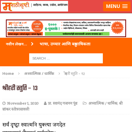
लॉग-इन करा
|
लेखक नोंदणी करा
MENU
भाषा, उच्चार आणि बहुभाषिकता
नवीन लेखन...
वारी विठ्ठलाची
ताम्र – एक अफलातून धातू (COPPER)
Home
अध्यात्मिक / धार्मिक
श्रीहरी स्तुति – १३
जेव्हा मी आडनांव बदलले
श्रीहरी स्तुति – १३
अशी एक कविता लिहू इच्छिते
November 1, 2020
प्रा. स्वानंद गजानन पुंड
अध्यात्मिक / धार्मिक
,
श्री
पाटलाची विहीर
शांकर स्तोत्ररसावली
शपथ
सर्वं दृष्ट्वा स्वात्मनि युक्त्या जगदेत
पुस्तके बदलायची आहेत तुम्हाला!