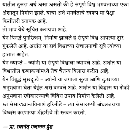
यातील दुसरा अर्थ असा असतो की हे संपूर्ण विश्व भगवंताच्या एका
अपूर्ण कथा
अंशातून निर्माण झाले. याचा अर्थ भगवंताचे स्वरूप या पेक्षा
कितीतरी व्यापक आहे.
बुडीच खटलं – संयुक्त कुटुंब का गरजेचं?
तो भाव येथे सूचित करायचा आहे.
येन पिनद्धं पुनरित्थम्- निर्माण झालेले हे संपूर्ण विश्व आपल्या द्वारे
गुंफलेले आहे. अर्थात या सर्व विश्वाच्या संचालनाची सूत्रे त्यांच्या
हातात आहेत.
येन व्याप्तं – ज्यांनी या संपूर्ण विश्वाला व्यापले आहे. अर्थात या
विश्वातील कणाकणांमध्ये तेच चैतन्य विलास करीत आहे.
येन विबुद्धं सुखदुःखै – ज्यांनी या जगाला सुखा आणि दुःखाच्या
अनुभवांना घेता येईल असे बनवले आहे. अर्थात या विश्वास या दोन्ही
अनुभवांना स्वीकारण्याचे विविध उपाय निर्माण केलेली आहे.
स्तं संसारध्वान्तविनाशं हरिमीडे – त्या संसाररूपी अंध:काराचा
विध्वंस करणाऱ्या श्रीहरीचे मी स्तवन करतो.
— प्रा. स्वानंद गजानन पुंड