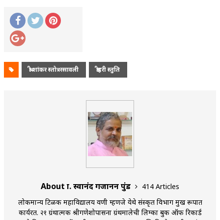
श्री शांकर स्तोत्ररसावली
श्रीहरी स्तुति
About प्रा. स्वानंद गजानन पुंड
414 Articles
लोकमान्य टिळक महाविद्यालय वणी म्हणजे येथे संस्कृत विभाग प्रमुख रूपात
कार्यरत. २१ ग्रंथात्मक श्रीगणेशोपासना ग्रंथमालेची लिम्का बुक ऑफ रिकार्ड