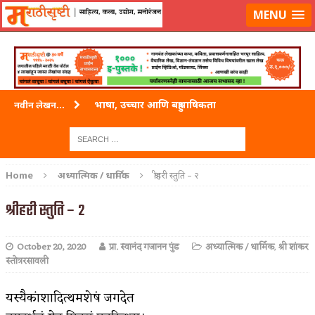
लॉग-इन करा
|
लेखक नोंदणी करा
MENU
भाषा, उच्चार आणि बहुभाषिकता
नवीन लेखन...
वारी विठ्ठलाची
ताम्र – एक अफलातून धातू (COPPER)
Home
अध्यात्मिक / धार्मिक
श्रीहरी स्तुति – २
जेव्हा मी आडनांव बदलले
श्रीहरी स्तुति – २
अशी एक कविता लिहू इच्छिते
October 20, 2020
प्रा. स्वानंद गजानन पुंड
अध्यात्मिक / धार्मिक
,
श्री शांकर
पाटलाची विहीर
स्तोत्ररसावली
शपथ
यस्यैकांशादित्थमशेषं जगदेत
पुस्तके बदलायची आहेत तुम्हाला!