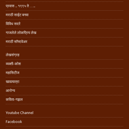
प्रवास .. १९९५ ते …..
मराठी साईट बनवा
विविध सदरे
गाजलेले लोकप्रिय लेख
मराठी सॉफ्टवेअर
लेखसंग्रह
व्यक्ती-कोश
महासिटीज
खाद्ययात्रा
आरोग्य
कविता-गझल
Youtube Channel
Facebook