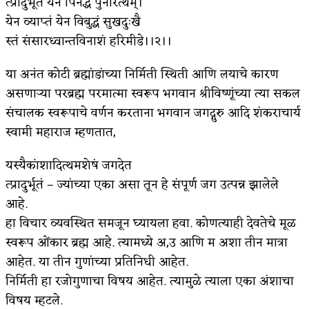
त्प्रादुर्भूतं येन पिनद्धं पुनरित्थम्।
येन व्याप्तं येन विबुद्धं सुखदुःखै
किती घोषणांचा पाऊस होता
स्तं संसारध्वान्तविनाशं हरिमीडे।।२।।
कसं हुईन तं हू माय…
या अनंत कोटी ब्रह्मांडांच्या निर्मिती स्थिती आणि लयाचे कारण
काळजाचे प्रेत
असणाऱ्या परब्रह्म परमात्मा स्वरूप भगवान श्रीविष्णूंच्या त्या सकल
चमकदार चांदी
संचालक स्वरूपाचे वर्णन करताना भगवान जगद्गुरु आदि शंकराचार्य
स्वामी महाराज म्हणतात,
आदिवासींचा डॉक्टर, समाजसेवेचा ध्यास : डॉ. राहुल
यस्यैकांशादित्थमशेषं जगदेत
जोशी
त्प्रादुर्भूतं – ज्यांच्या एका असा तून हे संपूर्ण जग उत्पन्न झालेले
डेंग्यू: ताप उतरला म्हणजे धोका टळला असे नाही!
आहे.
४ जुलै – इतिहासात घडलेल्या महत्त्वाच्या घटना
हा विचार व्यवस्थित समजून घ्यायला हवा. कोणत्याही देवतेचे मूळ
स्वरूप ओंकार ब्रह्म आहे. त्यामध्ये अ,उ आणि म अशा तीन मात्रा
सुवर्ण – झळाळी
आहेत. या तीन गुणांच्या प्रतिनिधी आहेत.
‘अर्थ’पूर्ण हास्य
निर्मिती हा रजोगुणाचा विषय आहेत. त्यामुळे त्याला एका अंशाचा
विषय म्हटले.
अष्टपैलू : खंडू रांगणेकर