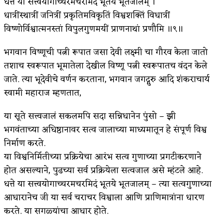
धत्ते या सत्त्वयोगाच्चरमचरमिदं भूतये भूतजालम् ।
धात्रींस्थात्रीं जनित्रीं प्रकृतिमविकृतिं विश्वशक्तिं विधात्रीं
किती घोषणांचा पाऊस होता
विष्णोर्विश्वात्मनस्तां विपुलगुणमयीं प्राणनाथां प्रणौमि ॥९॥
कसं हुईन तं हू माय…
भगवान विष्णूची पत्नी रूपात जसा देवी लक्ष्मी चा गौरव केला जातो
काळजाचे प्रेत
तशाच स्वरूपात भूमातेला देखील विष्णू पत्नी स्वरूपातच वंदन केले
चमकदार चांदी
जाते. त्या भूदेवीचे वर्णन करताना, भगवान जगद्गुरु आदि शंकराचार्य
स्वामी महाराज म्हणतात,
आदिवासींचा डॉक्टर, समाजसेवेचा ध्यास : डॉ. राहुल
या सूते सत्त्वजालं सकलमपि सदा सन्निधानेन पुंसो – झी
जोशी
भगवंताच्या अधिष्ठानावर सत्व जालाच्या माध्यमातून हे संपूर्ण विश्व
डेंग्यू: ताप उतरला म्हणजे धोका टळला असे नाही!
निर्माण करते.
४ जुलै – इतिहासात घडलेल्या महत्त्वाच्या घटना
या विश्वनिर्मितीच्या प्रक्रियेचा आरंभ सत्व गुणाच्या प्रगटीकरणाने
होत असल्याने, पुढच्या सर्व प्रक्रियेला सत्वजाल असे म्हंटले आहे.
सुवर्ण – झळाळी
धत्ते या सत्त्वयोगाच्चरमचरमिदं भूतये भूतजालम् – त्या सत्वगुणाच्या
‘अर्थ’पूर्ण हास्य
आधारानेच जी या सर्व चराचर विश्वाला आणि प्राणिमात्रांना धारण
करते. या सगळ्यांचा आधार होते.
अष्टपैलू : खंडू रांगणेकर