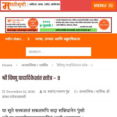
लॉग-इन करा
|
लेखक नोंदणी करा
MENU
भाषा, उच्चार आणि बहुभाषिकता
नवीन लेखन...
वारी विठ्ठलाची
ताम्र – एक अफलातून धातू (COPPER)
Home
अध्यात्मिक / धार्मिक
श्री विष्णु पादादिकेशांत स्तोत्र – ९
जेव्हा मी आडनांव बदलले
श्री विष्णु पादादिकेशांत स्तोत्र – ९
अशी एक कविता लिहू इच्छिते
December 12, 2020
प्रा. स्वानंद गजानन पुंड
अध्यात्मिक / धार्मिक
,
श्री
पाटलाची विहीर
शांकर स्तोत्ररसावली
शपथ
या सूते सत्त्वजालं सकलमपि सदा सन्निधानेन पुंसो
पुस्तके बदलायची आहेत तुम्हाला!