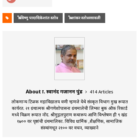
श्री विष्णु पादादिकेशांत स्तोत्र
श्री शांकर स्तोत्ररसावली
About प्रा. स्वानंद गजानन पुंड
414 Articles
लोकमान्य टिळक महाविद्यालय वणी म्हणजे येथे संस्कृत विभाग प्रमुख रूपात
कार्यरत. २१ ग्रंथात्मक श्रीगणेशोपासना ग्रंथमालेची लिम्का बुक ऑफ रिकार्ड
मध्ये विक्रम रूपात नोंद. श्रीमुद्गलपुराण कथारूप आणि विश्लेषण ही ९ खंड
१७०० वर पृष्ठांची ग्रंथमालिका. विविध धार्मिक ,शैक्षणिक, सामाजिक
संस्थांमधून २१०० वर प्रवचन, व्याख्याने