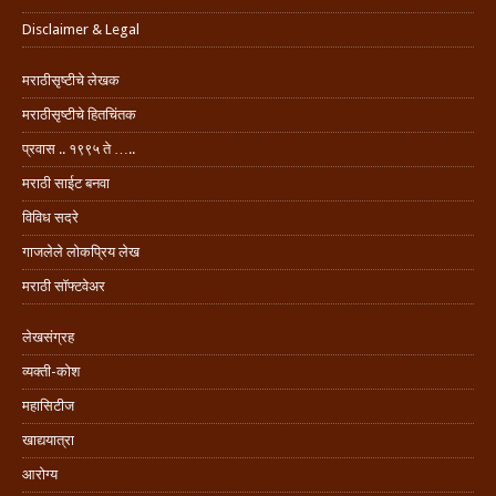
Disclaimer & Legal
मराठीसृष्टीचे लेखक
मराठीसृष्टीचे हितचिंतक
प्रवास .. १९९५ ते …..
मराठी साईट बनवा
विविध सदरे
गाजलेले लोकप्रिय लेख
मराठी सॉफ्टवेअर
लेखसंग्रह
व्यक्ती-कोश
महासिटीज
खाद्ययात्रा
आरोग्य