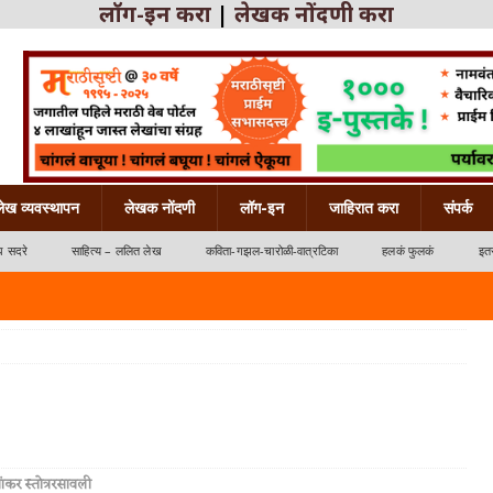
लॉग-इन करा
|
लेखक नोंदणी करा
लेख व्यवस्थापन
लेखक नोंदणी
लॉग-इन
जाहिरात करा
संपर्क
ध सदरे
साहित्य – ललित लेख
कविता-गझल-चारोळी-वात्रटिका
हलकं फुलकं
इतर
्रटिका
शांकर स्तोत्ररसावली