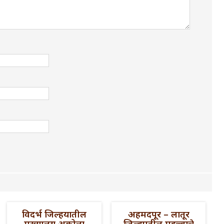
विदर्भ जिल्हयातील
अहमदपूर – लातूर
मुख्यालय अकोला
जिल्ह्यातील महत्त्वाचे