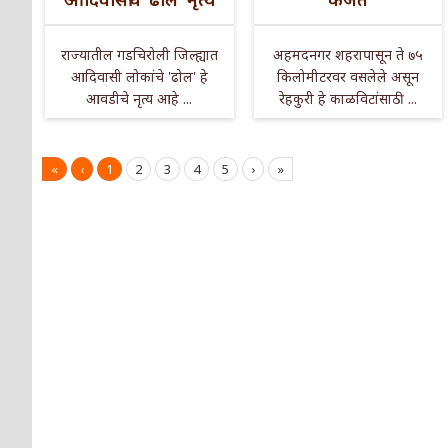
राज्यातील गडचिरोली जिल्ह्यात
अहमदनगर शहरापासून ते ७५
आदिवासी लोकांचे 'ढोल' हे
किलोमीटरवर वसलेले असून
आवडीचे नृत्य आहे ...
रेहकुरी हे काळविटांसाठी ...
«
‹
1
2
3
4
5
›
»