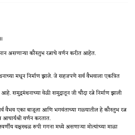
वात्रटिका
०॥
टिका
ाजमान असणाऱ्या कौस्तुभ रत्नाचे वर्णन करीत आहेत.
मंथनाच्या मधून निर्माण झाले. जे सहजपणे सर्व वैभवाला एकत्रित
े आहे. समुद्रमंथनाच्या वेळी समुद्रातून जी चौदा रत्ने निर्माण झाली
 जोशी
युवा-विश्व
 सर्व वैभव एका बाजूला आणि भगवंताच्या गळ्यातील हे कौस्तुभ रत्न
आरोग्य
 आचार्यश्री वर्णन करतात.
विशेष
र्णीय वक्षस्थळ रुपी गगना मध्ये असणाऱ्या मोत्यांच्या माळा