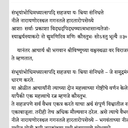
पाटलाची विहीर
कविता-गझल-चारोळी-वात्रटिका
संभूयांभोधिमध्यात्सपदि सहजया यः श्रिया संनिधत्ते
नीले नारायणोरस्थल गगनतले हारतारोपसेव्ये
शपथ
कविता-गझल-चारोळी-वात्रटिका
आशाः सर्वाः प्रकाशा विदधदपिदधच्चात्मभासान्यतेजां-
पुस्तके बदलायची आहेत तुम्हाला!
कविता-गझल-चारोळी-
स्याश्चर्यस्याकरो नो द्युमणिरिव मणिः कौस्तुभः सोऽस्तु भूत्यै ॥३
किती घोषणांचा पाऊस होता
कविता-गझल-चारोळी-वात्र
यानंतर आचार्य श्री भगवान श्रीविष्णूच्या वक्षस्थळा वर विर
कसं हुईन तं हू माय…
ते म्हणतात,
परिचय आणि परिक्षणे
काळजाचे प्रेत
कविता-गझल-चारोळी-वात्रटिका
संभूयांभोधिमध्यात्सपदि सहजया यः श्रिया संनिधत्ते – जे समुद्र
धारण करते.
चमकदार चांदी
अर्थ-वाणिज्य
या ओळीत आचार्यांनी त्याच्या दोन महत्त्वाच्या गोष्टींचे वर्णन केल
आदिवासींचा डॉक्टर, समाजसेवेचा ध्यास : डॉ. राहुल
यापैकी एक महत्त्वाचे रत्न म्हणजे कौस्तुभ.
ते सहजपणे सर्व वैभव एकत्र करते याचा अर्थ संपूर्ण विश्वातील
डेंग्यू: ताप उतरला म्हणजे धोका टळला असे नाही!
एकाबाजूला. तरीही तेच अधिक मौल्यवान ठरेल. असे त्याचे वैभव
४ जुलै – इतिहासात घडलेल्या महत्त्वाच्या घटना
दिन
नीले नारायणोरस्थल गगनतले हारतारोपसेव्ये – भगवंताच्या नीलव