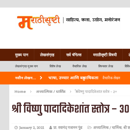
मुख्य पान
लेखसंग्रह
सर्व चॅनेल्स
मराठीसृष्टी विषयी
लेखसंग्रह मुख्य पान
विशेष लेख
वैचारिक लेख
विषयवार लेख
विवि
भाषा, उच्चार आणि बहुभाषिकता
नवीन लेखन...
वैचारिक लेखन
वारी विठ्ठलाची
कविता-गझल-चारोळी-वात्रटिका
Home
अध्यात्मिक / धार्मिक
श्री विष्णु पादादिकेशांत स्तोत्र – ३०
ताम्र – एक अफलातून धातू (COPPER)
आयुर्वेद
श्री विष्णु पादादिकेशांत स्तोत्र – ३०
जेव्हा मी आडनांव बदलले
वैचारिक लेखन
अशी एक कविता लिहू इच्छिते
कविता-गझल-चारोळी-वात
January 2, 2021
प्रा. स्वानंद गजानन पुंड
अध्यात्मिक / धार्मिक
,
श्री 