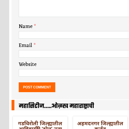
Name
*
Email
*
Website
महासिटीज…..ओळख महाराष्ट्राची
गडचिरोली जिल्ह्यातील
अहमदनगर जिल्ह्यातील
आदिवासींचे ‘ढोल’ नृत्य
कर्जत