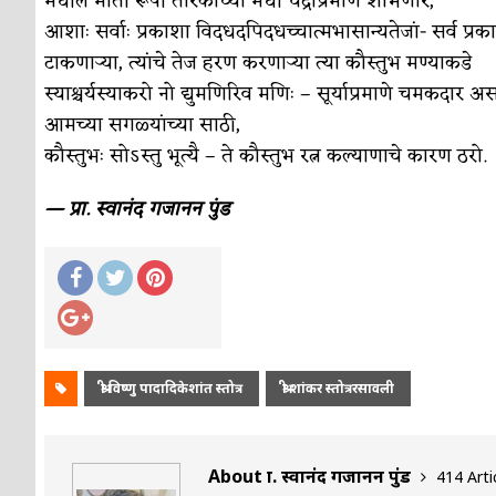
मधील मोती रूपी तारकांच्या मधी चंद्राप्रमाणे शोभणारे,
सुवर्ण – झळाळी
अर्थ-वाणिज्य
आशाः सर्वाः प्रकाशा विदधदपिदधच्चात्मभासान्यतेजां- सर्व प
‘अर्थ’पूर्ण हास्य
अर्थ-वाणिज्य
टाकणाऱ्या, त्यांचे तेज हरण करणाऱ्या त्या कौस्तुभ मण्याकडे
स्याश्चर्यस्याकरो नो द्युमणिरिव मणिः – सूर्याप्रमाणे चमकदार 
अष्टपैलू : खंडू रांगणेकर
क्रिकेट
आमच्या सगळ्यांच्या साठी,
अपूर्ण कथा
कथा
कौस्तुभः सोऽस्तु भूत्यै – ते कौस्तुभ रत्न कल्याणाचे कारण ठरो.
बुडीच खटलं – संयुक्त कुटुंब का गरजेचं?
विशेष लेख
— प्रा. स्वानंद गजानन पुंड
श्री विष्णु पादादिकेशांत स्तोत्र
श्री शांकर स्तोत्ररसावली
About प्रा. स्वानंद गजानन पुंड
414 Arti