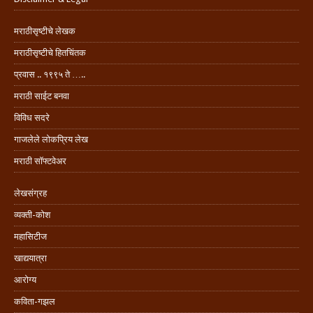
मराठीसृष्टीचे लेखक
मराठीसृष्टीचे हितचिंतक
प्रवास .. १९९५ ते …..
मराठी साईट बनवा
विविध सदरे
गाजलेले लोकप्रिय लेख
मराठी सॉफ्टवेअर
लेखसंग्रह
व्यक्ती-कोश
महासिटीज
खाद्ययात्रा
आरोग्य
कविता-गझल