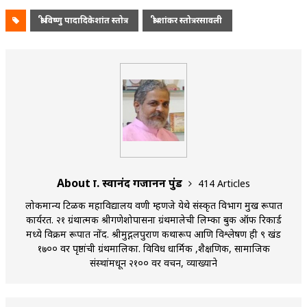
श्री विष्णु पादादिकेशांत स्तोत्र
श्री शांकर स्तोत्ररसावली
About प्रा. स्वानंद गजानन पुंड
414 Articles
लोकमान्य टिळक महाविद्यालय वणी म्हणजे येथे संस्कृत विभाग प्रमुख रूपात
कार्यरत. २१ ग्रंथात्मक श्रीगणेशोपासना ग्रंथमालेची लिम्का बुक ऑफ रिकार्ड
मध्ये विक्रम रूपात नोंद. श्रीमुद्गलपुराण कथारूप आणि विश्लेषण ही ९ खंड
१७०० वर पृष्ठांची ग्रंथमालिका. विविध धार्मिक ,शैक्षणिक, सामाजिक
संस्थांमधून २१०० वर प्रवचन, व्याख्याने