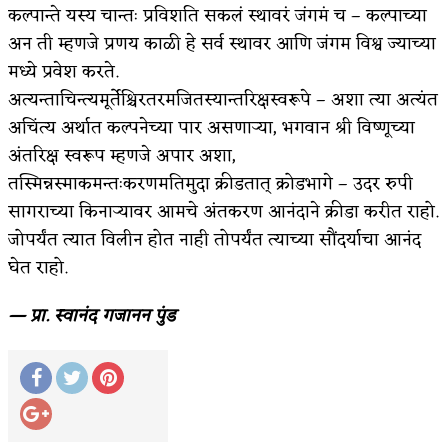
कल्पान्ते यस्य चान्तः प्रविशति सकलं स्थावरं जंगमं च – कल्पाच्या
अपूर्ण कथा
अन ती म्हणजे प्रणय काळी हे सर्व स्थावर आणि जंगम विश्व ज्याच्या
मध्ये प्रवेश करते.
बुडीच खटलं – संयुक्त कुटुंब का गरजेचं?
अत्यन्ताचिन्त्यमूर्तेश्चिरतरमजितस्यान्तरिक्षस्वरूपे – अशा त्या अत्यंत
अचिंत्य अर्थात कल्पनेच्या पार असणाऱ्या, भगवान श्री विष्णूच्या
अंतरिक्ष स्वरूप म्हणजे अपार अशा,
तस्मिन्नस्माकमन्तःकरणमतिमुदा क्रीडतात् क्रोडभागे – उदर रुपी
सागराच्या किनाऱ्यावर आमचे अंतकरण आनंदाने क्रीडा करीत राहो.
जोपर्यंत त्यात विलीन होत नाही तोपर्यंत त्याच्या सौंदर्याचा आनंद
घेत राहो.
— प्रा. स्वानंद गजानन पुंड