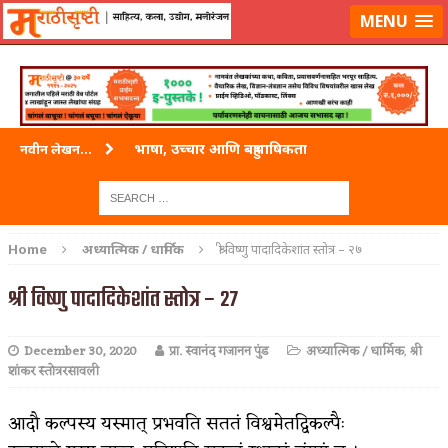
लॉग-इन करा
|
लेखक नोंदणी करा
MENU
भाषा, उच्चार आणि बहुभाषिकता
नवीन लेखन...
वारी विठ्ठलाची
ताम्र – एक अफलातून धातू (COPPER)
Home
अध्यात्मिक / धार्मिक
श्री विष्णु पादादिकेशांत स्तोत्र – २७
जेव्हा मी आडनांव बदलले
श्री विष्णु पादादिकेशांत स्तोत्र – २७
अशी एक कविता लिहू इच्छिते
December 30, 2020
प्रा. स्वानंद गजानन पुंड
अध्यात्मिक / धार्मिक
,
श्री
पाटलाची विहीर
शांकर स्तोत्ररसावली
शपथ
आदौ कल्पस्य यस्मात् प्रभवति सततं विश्वमेतद्विकल्पैः
पुस्तके बदलायची आहेत तुम्हाला!