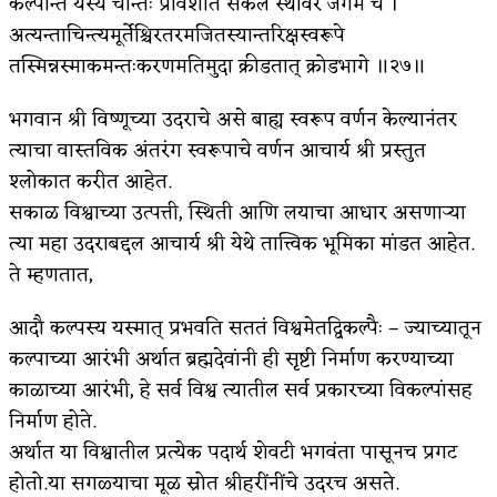
कल्पान्ते यस्य चान्तः प्रविशति सकलं स्थावरं जंगमं च ।
अत्यन्ताचिन्त्यमूर्तेश्चिरतरमजितस्यान्तरिक्षस्वरूपे
किती घोषणांचा पाऊस होता
तस्मिन्नस्माकमन्तःकरणमतिमुदा क्रीडतात् क्रोडभागे ॥२७॥
कसं हुईन तं हू माय…
भगवान श्री विष्णूच्या उदराचे असे बाह्य स्वरूप वर्णन केल्यानंतर
काळजाचे प्रेत
त्याचा वास्तविक अंतरंग स्वरूपाचे वर्णन आचार्य श्री प्रस्तुत
चमकदार चांदी
श्लोकात करीत आहेत.
सकाळ विश्वाच्या उत्पत्ती, स्थिती आणि लयाचा आधार असणाऱ्या
आदिवासींचा डॉक्टर, समाजसेवेचा ध्यास : डॉ. राहुल
त्या महा उदराबद्दल आचार्य श्री येथे तात्त्विक भूमिका मांडत आहेत.
जोशी
ते म्हणतात,
डेंग्यू: ताप उतरला म्हणजे धोका टळला असे नाही!
आदौ कल्पस्य यस्मात् प्रभवति सततं विश्वमेतद्विकल्पैः – ज्याच्यातून
४ जुलै – इतिहासात घडलेल्या महत्त्वाच्या घटना
कल्पाच्या आरंभी अर्थात ब्रह्मदेवांनी ही सृष्टी निर्माण करण्याच्या
काळाच्या आरंभी, हे सर्व विश्व त्यातील सर्व प्रकारच्या विकल्पांसह
सुवर्ण – झळाळी
निर्माण होते.
‘अर्थ’पूर्ण हास्य
अर्थात या विश्वातील प्रत्येक पदार्थ शेवटी भगवंता पासूनच प्रगट
होतो.या सगळ्याचा मूळ स्रोत श्रीहरींनींचे उदरच असते.
अष्टपैलू : खंडू रांगणेकर