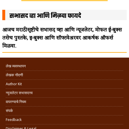
सभासद व्हा आणि मिळवा फायदे
आजच मराठीसृष्टीचे सभासद व्हा आणि न्यूजलेटर, मोफत ई-बुक्स
तसेच पुस्तके, इ-बुक्स आणि सॉफ्टवेअरवर आकर्षक ऑफर्स
मिळवा.
लेख व्यवस्थापन
लेखक नोंदणी
Author Kit
न्यूजलेटर सभासदत्त्व
वापरण्याचे नियम
संपर्क
Feedback
Disclaimer & Legal