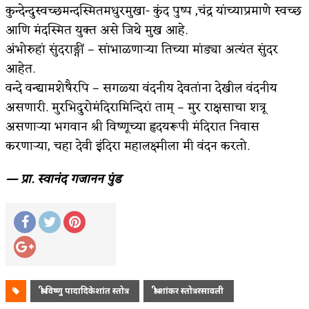
कुन्देन्दुस्वच्छमन्दस्मितमधुरमुखा- कुंद पुष्प ,चंद्र यांच्याप्रमाणे स्वच्छ
अपूर्ण कथा
आणि मंदस्मित युक्त असे जिथे मुख आहे.
अंभोरुहां सुंदराङ्गीं – सांभाळणाऱ्या तिच्या मांड्या अत्यंत सुंदर
बुडीच खटलं – संयुक्त कुटुंब का गरजेचं?
आहेत.
वन्दे वन्द्यामशेषैरपि – सगळ्या वंदनीय देवतांना देखील वंदनीय
असणारी. मुरभिदुरोमंदिरामिन्दिरां ताम् – मुर राक्षसाचा शत्रू
असणाऱ्या भगवान श्री विष्णूच्या हृदयरूपी मंदिरात निवास
करणाऱ्या, चहा देवी इंदिरा महालक्ष्मीला मी वंदन करतो.
— प्रा. स्वानंद गजानन पुंड
श्री विष्णु पादादिकेशांत स्तोत्र
श्री शांकर स्तोत्ररसावली