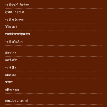
मराठीसृष्टीचे हितचिंतक
प्रवास .. १९९५ ते …..
मराठी साईट बनवा
विविध सदरे
गाजलेले लोकप्रिय लेख
मराठी सॉफ्टवेअर
लेखसंग्रह
व्यक्ती-कोश
महासिटीज
खाद्ययात्रा
आरोग्य
कविता-गझल
Youtube Channel