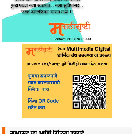
सभासद व्हा आणि मिळवा फायदे