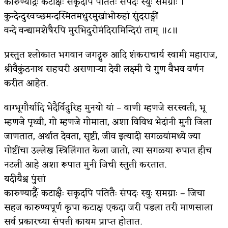
कारुण्यार्द्रैः कटाक्षैः सकृदपि पतितैः संपदः स्युः समग्राः ।
कुन्देन्दुस्वच्छमन्दस्मितमधुरमुखांभोरुहां सुंदराङ्गीं
किती घोषणांचा पाऊस होता
वन्दे वन्द्यामशेषैरपि मुरभिदुरोमंदिरामिन्दिरां ताम् ॥८॥
कसं हुईन तं हू माय…
प्रस्तुत श्लोकात भगवान जगद्गुरु आदि शंकराचार्य स्वामी महाराज,
काळजाचे प्रेत
श्रीवैकुंठनाथ सहचरी असणाऱ्या देवी लक्ष्मी चे गुण वैभव वर्णन
चमकदार चांदी
करीत आहेत.
आदिवासींचा डॉक्टर, समाजसेवेचा ध्यास : डॉ. राहुल
वाग्भूगौर्यादि भेदैर्विदुरिह मुनयो यां – वाणी म्हणजे सरस्वती, भू
म्हणजे पृथ्वी, गो म्हणजे गोमाता, अशा विविध भेदांनी मुनी जिला
जोशी
जाणतात, अर्थात देवता, सृष्टी, जीव इत्यादी सगळ्यांमध्ये ज्या
डेंग्यू: ताप उतरला म्हणजे धोका टळला असे नाही!
गोष्टींचा उल्लेख स्त्रिलिंगात केला जातो, त्या सगळ्या रुपात हीच
४ जुलै – इतिहासात घडलेल्या महत्त्वाच्या घटना
नटली आहे अशा रूपात मुनी जिची स्तुती करतात.
यदीयैश्च पुंसां
सुवर्ण – झळाळी
कारुण्यार्द्रैः कटाक्षैः सकृदपि पतितैः संपदः स्युः समग्राः – जिचा
‘अर्थ’पूर्ण हास्य
सहज कारुण्यपूर्ण कृपा कटाक्ष एकदा जरी पडला तरी माणसाला
सर्व प्रकारच्या संपत्ती कायम प्राप्त होतात.
अष्टपैलू : खंडू रांगणेकर