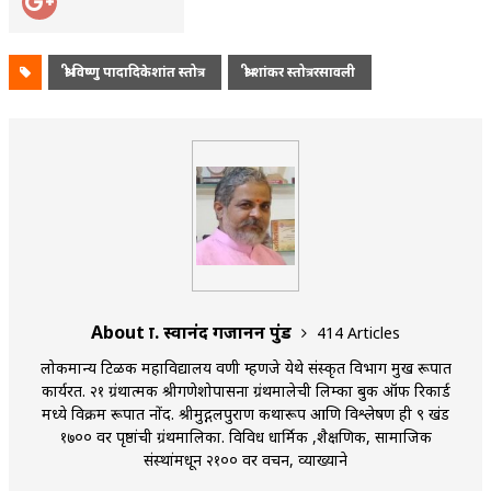
श्री विष्णु पादादिकेशांत स्तोत्र
श्री शांकर स्तोत्ररसावली
About प्रा. स्वानंद गजानन पुंड
414 Articles
लोकमान्य टिळक महाविद्यालय वणी म्हणजे येथे संस्कृत विभाग प्रमुख रूपात
कार्यरत. २१ ग्रंथात्मक श्रीगणेशोपासना ग्रंथमालेची लिम्का बुक ऑफ रिकार्ड
मध्ये विक्रम रूपात नोंद. श्रीमुद्गलपुराण कथारूप आणि विश्लेषण ही ९ खंड
१७०० वर पृष्ठांची ग्रंथमालिका. विविध धार्मिक ,शैक्षणिक, सामाजिक
संस्थांमधून २१०० वर प्रवचन, व्याख्याने