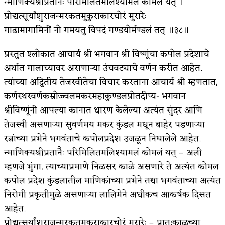
न्माणिक्यश्रीप्रतानैः परिमिलितमलिश्यामलं कोमलं यत् ।
प्रोद्यत्सूर्यांशुराजन्मरकतमुकुराकारचोरं मुरारेः
किती घोषणांचा पाऊस होता
गाढामागामिनीं नो गमयतु विपदं गण्डयोर्मण्डलं तत् ॥३८॥
कसं हुईन तं हू माय…
प्रस्तुत श्लोकात आचार्य श्री भगवान श्री विष्णूंचा कपोल प्रदेशाचे
काळजाचे प्रेत
अर्थात गालाच्यावर असणाऱ्या उंचवट्याचे वर्णन करीत आहेत.
चमकदार चांदी
त्यांच्या अद्वितीय तेजस्वीतेचा विचार करताना आचार्य श्री म्हणतात,
कर्णस्थस्वर्णकम्रोज्ज्वलमकरमहाकुण्डलप्रोतदीप्य- भगवान
आदिवासींचा डॉक्टर, समाजसेवेचा ध्यास : डॉ. राहुल
श्रीविष्णूंनी आपल्या कानात धारण केलेल्या अत्यंत सुंदर आणि
जोशी
तेजस्वी असणाऱ्या सुवर्णमय मकर कुंडल मधून बाहेर पडणाऱ्या
रत्नांच्या प्रभेने भगवंताचे कपोलप्रदेश उजळून निघालेले आहेत.
डेंग्यू: ताप उतरला म्हणजे धोका टळला असे नाही!
न्माणिक्यश्रीप्रतानैः परिमिलितमलिश्यामलं कोमलं यत् – अली
४ जुलै – इतिहासात घडलेल्या महत्त्वाच्या घटना
म्हणजे भुंगा. त्याच्याप्रमाणे निळसर काळे असणारे ते अत्यंत कोमल
कपोल प्रदेश कुंडलातील माणिकांच्या प्रभेने तथा भगवंताच्या अत्यंत
सुवर्ण – झळाळी
निरोगी प्रकृतीमुळे असणाऱ्या लालिमेने अधीकच आकर्षक दिसत
‘अर्थ’पूर्ण हास्य
आहेत.
प्रोद्यत्सूर्यांशुराजन्मरकतमुकुराकारचोरं मुरारेः – प्रात:काळच्या
अष्टपैलू : खंडू रांगणेकर