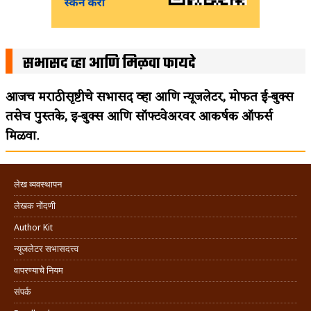
सभासद व्हा आणि मिळवा फायदे
आजच मराठीसृष्टीचे सभासद व्हा आणि न्यूजलेटर, मोफत ई-बुक्स
तसेच पुस्तके, इ-बुक्स आणि सॉफ्टवेअरवर आकर्षक ऑफर्स
मिळवा.
लेख व्यवस्थापन
लेखक नोंदणी
Author Kit
न्यूजलेटर सभासदत्त्व
वापरण्याचे नियम
संपर्क