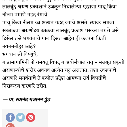
लालबुंद अरुण प्रकाशाने उजळून निघालेल्या एखाद्या पाचू किंवा
अपूर्ण कथा
नीलम प्रमाणे गडद रंगाचे
बुडीच खटलं – संयुक्त कुटुंब का गरजेचं?
पाचू किंवा नीलम रत्न अत्यंत गडद रंगाचे असते. त्यावर समजा
सकाळचा अरुणोदय काळचा लालबुंद प्रकाश पसरला तर ते जसे
दिसेल तसे भगवंताचे गाल दिसत आहेत ही कल्पना किती
नयनमनोहर आहे?
भगवान श्री विष्णूंचे,
गाढामागामिनीं नो गमयतु विपदं गण्डयोर्मण्डलं तत् – मजबूत प्रकृती
असणाऱ्यांचे शरीर अवयव अत्यंत घट्ट असतात. तशा स्वरूपाचे
असणारे भगवंताचे ते कपोल प्रदेश आमच्या सर्व विपत्तींचे
निराकरण करणारे ठरोत.
— प्रा. स्वानंद गजानन पुंड