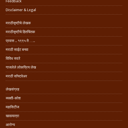
Feedback
Disclaimer & Legal
मराठीसृष्टीचे लेखक
मराठीसृष्टीचे हितचिंतक
प्रवास .. १९९५ ते …..
मराठी साईट बनवा
विविध सदरे
गाजलेले लोकप्रिय लेख
मराठी सॉफ्टवेअर
लेखसंग्रह
व्यक्ती-कोश
महासिटीज
खाद्ययात्रा
आरोग्य