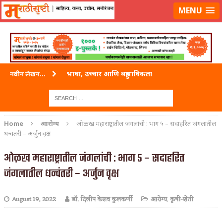
लॉग-इन करा
|
लेखक नोंदणी करा
MENU
वारी विठ्ठलाची
नवीन लेखन...
ताम्र – एक अफलातून धातू (COPPER)
जेव्हा मी आडनांव बदलले
Home
आरोग्य
ओळख महाराष्ट्रातील जंगलांची : भाग ५ – सदाहरित जंगलातील
धन्वंतरी – अर्जुन वृक्ष
अशी एक कविता लिहू इच्छिते
ओळख महाराष्ट्रातील जंगलांची : भाग ५ – सदाहरित
पाटलाची विहीर
जंगलातील धन्वंतरी – अर्जुन वृक्ष
शपथ
पुस्तके बदलायची आहेत तुम्हाला!
August 19, 2022
डॉ. दिलीप केशव कुलकर्णी
आरोग्य
,
कृषी-शेती
किती घोषणांचा पाऊस होता