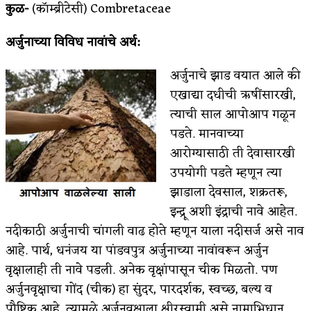
कुळ-
(कॉम्ब्रीटेसी) Combretaceae
अर्जुनाच्या विविध नावांचे अर्थ:
अर्जुनाचे झाड वयात आले की
एखाद्या दधीची ऋषींसारखी,
त्याची साल आपोआप गळून
पडते. मानवाच्या
आरोग्यासाठी ती देवासारखी
उपयोगी पडते म्हणून त्या
झाडाला देवसाल, शक्रतरू,
इन्द्रू अशी इंद्राची नावे आहेत.
नदीकाठी अर्जुनाची चांगली वाढ होते म्हणून याला नदीसर्ज असे नाव
आहे. पार्थ, धनंजय या पांडवपुत्र अर्जुनाच्या नावांवरून अर्जुन
वृक्षालाही ती नावे पडली. अनेक वृक्षांपासून चीक मिळतो. पण
अर्जुनवृक्षाचा गोंद (चीक) हा सुंदर, पारदर्शक, स्वच्छ, बल्य व
पौष्टिक आहे. त्यामुळे अर्जुनवृक्षाला क्षीरस्वामी असे नामाभिधान