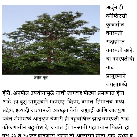
अर्जुन ही
कसं हुईन तं हू माय…
कॉम्ब्रिटेसी
काळजाचे प्रेत
कुळातील
वनस्पती
चमकदार चांदी
सदाहरित
आदिवासींचा डॉक्टर, समाजसेवेचा ध्यास : डॉ. राहुल
वनस्पती आहे.
या वनस्पतीची
जोशी
वाढ
डेंग्यू: ताप उतरला म्हणजे धोका टळला असे नाही!
प्रामुख्याने
जंगलामध्ये
४ जुलै – इतिहासात घडलेल्या महत्त्वाच्या घटना
होते. अनमोल उपयोगामुळे याची लागवड मोठ्या प्रमाणात होत
सुवर्ण – झळाळी
आहे. हा वृक्ष प्रामुख्याने महाराष्ट्र, बिहार, बंगाल, हिमालय, मध्य
प्रदेश, इत्यादी राज्यामध्ये आढळून येतो. सह्याद्री आणि सातपुडा
‘अर्थ’पूर्ण हास्य
पर्वत रांगांमध्ये आढळून येणारी ही बहुवार्षिक झाड वनस्पती आहे.
अष्टपैलू : खंडू रांगणेकर
कोकणातील बहुतांश देवरायात ही वनस्पती पहावयास मिळते. हा
वृक्ष २५ ते ३० फुट वाढणारा असून तो आकाराने मोठा आहे. उभ्या व
अपूर्ण कथा