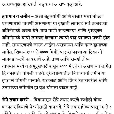
आराध्यवृक्ष: हा स्वाती नक्षत्राचा आराध्यवृक्ष आहे.
हवामान व जमीन –
अशा बहुपयोगी आणि बाजारामध्ये मोठ्या
प्रमाणामध्ये मागणी असणाऱ्या या वृक्षाची लागवड सर्व प्रकारच्या
जमिनीमध्ये करता येते. मात्र पाणी साचणाऱ्या आणि क्षारयुक्त
जमिनीमध्ये याची लागवड केल्यास त्याची वाढ चांगल्या प्रकारे होत
नाही. साधारणपणे जास्त आर्द्रता असणाऱ्या आणि दमट ह्वामांच्या
जागेत. शिवाय १००० ते ४००० मिमी. पाऊस पडणाऱ्या ठिकाणी
लागवड करणे फायद्याचे आहे. उष्ण आणि समशीतोष्ण
तापमानामध्ये व समुद्रसपाटीपासून १००० मी. उंची असणाऱ्या जागेत
हि वनस्पती चांगली वाढते. दरी-खोऱ्यातील निवाऱ्याची जमीन या
झाडास चांगली मानवते. खडकाळ आणि डोंगर उतारावरील आणि
उताराच्या जमिनीत हा वृक्ष चांगला वाढत नाही.
रोपे तयार करणे
– बियापासून रोपे तयार करणे कधीही योग्य.
वजनदार बियाणे पेरणीसाठी वापरावे. रोपे तयार होण्यापासून ६ ते ८