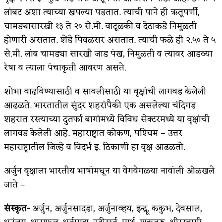
लांबट अशा त्याच्या खपल्या पडतात. त्याची पाने ही ऋतूपर्णी,
बुडीच खटलं – संयुक्त कुटुंब का गरजेचं?
चामड्यासारखी १३ ते २० से.मी. वाटूळकी व देठाकडे निमुळती
भाषा, उच्चार आणि बहुभाषिकता
होणारी असतात. शेंडे पिवळसर असतात. त्याची फळे ही २.५० ते ५
से.मी. लांब चामड्या सारखी जाड पंख, निमुळती व त्यावर आडव्या
रेषा व त्याला पंचाकृती आवरण असते.
शोभा वाढविण्यासाठी व सावलीसाठी या वृक्षांची लागवड केलेली
आढळते. भारतातील सुंदर शहरांपैकी एक असलेल्या चंदिगड
शहरात रस्त्याच्या दुतर्फा बागांमध्ये विविध सेक्टरमध्ये या वृक्षांची
लागवड केलेली आहे. महाराष्ट्रात कोकण, पश्‍चिम – उत्तर
महाराष्ट्रातील जिल्हे व विदर्भ इ. ठिकाणी हा वृक्ष आढळतो.
अर्जुन वृक्षाला भारतीय भाषांमधून या वेगवेगळ्या नावांली ओळखले
जाते –
संस्कृत-
अर्जुन, अर्जुनसादडा, अर्जुनाव्हय, इन्द्रू, ककुभ, देवसाल,