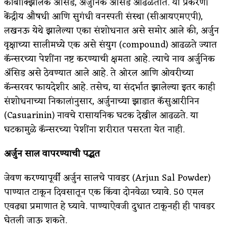
कार्बोक्झिलिक ॲ‍सिड, अर्जुनिक ॲ‍सिड आढळतात. या प्रकरणी
केंद्रीय औषधी आणि सुगंधी वनस्पती संस्था (सीआयएमएपी),
लखनऊ येथे झालेल्या एका संशोधनात असे समोर आले की, अर्जुन
वृक्षाच्या सालीमध्ये एक असे संयुग (compound) आढळते ज्यात
कॅन्सरच्या पेशींना नष्ट करण्याची क्षमता आहे. त्याचे नाव अर्जुनिक
ॲ‍सिड असे ठेवण्यात आले आहे. ते ओरल आणि ओवरीच्या
कॅन्सरवर फायदेशीर आहे. तसेच, या संदर्भात झालेल्या इतर काही
संशोधनाच्या निकालांनुसार, अर्जुनाच्या झाडात कॅसुआरीनिन
(Casuarinin) नावचे रासायनिक घटक देखील आढळते. या
घटकामुळे कॅन्सरच्या पेशींना शरीरात पसरता येत नाही.
अर्जुन साल वापरण्याची पद्धत
जेवण करण्यापूर्वी अर्जुन सालचे पावडर (Arjun Sal Powder)
पाण्यात टाकून दिवसातून एक किंवा दोनवेळा घ्यावे. 50 एमल
एवढ्या प्रमाणात हे घ्यावे. पाण्याऐवजी दुधात टाकूनही ही पावडर
घेतली जाऊ शकते.