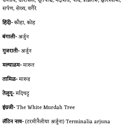
धनंजय, धाराफल, धूर्तपाद्य, नदीसर्ज, पार्थ, शक्रतरू, क्षीरस्वामी,
सर्पण, सेव्य, वगैरे
हिंदी-
कौहा, कोह
बंगाली-
अर्जुन
गुजराती-
अर्जुन
मल्याळम-
मारुत
तामिळ-
मारुड
तेलुगू-
मदिचट्ट
इंग्रजी-
The White Murdah Tree
लॅटिन नाव-
(टरमीनैलीया अर्जुना) Terminalia arjuna