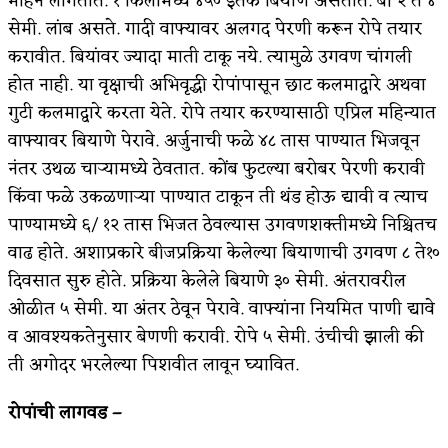
महिने लागतात. १ किलोमध्ये ४५० इतके बियाणे असतात. बी २ ते ४
सेमी. लांब असते. गादी वाफ्यावर अलगद पेरणी करून रोपे तयार
करावीत. बियांवर ज्यादा माती टाकू नये. त्यामुळे उगवण चांगली
होत नाही. या वृक्षाची अभिवृद्धी रोपांपासून छाट कलमाद्वारे अथवा
गुटी कलमाद्वारे करता येते. रोपे तयार करण्यासाठी एप्रिल महिन्यात
वाफ्यावर बियाणे पेरावे. अर्जुनाची फळे ४८ तास पाण्यात भिजवून
नंतर उथळ चाऱ्यामध्ये ठेवतात. कोंब फुटल्या बरोबर पेरणी करावी
किंवा फळे उकळणाऱ्या पाण्यात टाकून ती थंड होऊ द्यावी व त्याच
पाण्यामध्ये ६/ १२ तास भिजत ठेवल्यास उगवणशक्तीमध्ये निश्चितच
वाढ होते. अशाप्रकारे बीजप्रक्रिया केलेल्या बियाणाची उगवण ८ ते१०
दिवसात सुरु होते. प्रक्रिया केलेले बियाणे ३० सेमी. अंतरावरील
ओळीत ५ सेमी. या अंतर ठेवून पेरावे. वाफ्यांना नियमित पाणी द्यावे
व आवश्यकतेनुसार बेणणी करावी. रोपे ५ सेमी. उंचीची झाली की
ती अगोदर भरलेल्या पिशवीत लावून घ्यावित.
रोपांची लागवड –