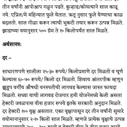
तीन वर्षांनी आपोआप गळून पडते. कुऱ्हाड/कोयत्याने साल काढू
नये. एप्रिल/मे महिन्यात फुले येतात. ऋतू नुसार फुले येण्याचा काळ
बदलतो. साल गोळा करून त्याची भुकटी तयार करून उत्पन्न मिळते.
झाडाच्या वयानुसार ५०० ग्रॅम ते १० किलोपर्यंत साल मिळते.
अर्थशास्त्र:
दर –
साधारणपणे सालीला २५-३० रुपये/ किलोप्रमाणे दर मिळतो व चूर्ण
केल्यास ६०-७० रुपये/ किलो दर मिळतो. शिवाय आंतरपीक म्हणून
झुडूप वर्गीय औषधी वनस्पतीची लागवड केल्यास जास्त फायदा
मिळतो. सध्या याची लागवड रोजगार हमी योजनेमध्ये केली असता
हेक्टरी जवळपास वीस हजार रुपये इतके सरकारी अनुदान मिळते.
दर हेक्टरी १०० वृक्ष असतात. एका वृक्षापासून दर तीन वर्षांनी सुमारे
वयोमानानुसार २-१० किलो साल मिळते. म्हणजे प्रत्येक वृक्षाचे उत्पन्न