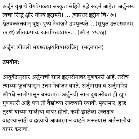
अर्जुन वृक्षाचे वेगवेगळ्या संस्कृत संहिते मद्धे संदर्भ आहेत. अर्जुनस्य
त्वचा सिद्धं क्षीरं योज्यं हृदामये। … (चक्रधर हृद्रोग चि/ १०)
श्वेतवल्कलवान् वृक्षः पुष्पं नेत्राञ्जने उपयुज्यते।…(सुश्रुत उत्तरस्थानम्
१२.११) शीतकषायः रक्तपित्त्प्रशमनः .. (औ.उ. ४५.२३)
अर्जुनः शीतलो भग्नक्षतक्षयविषास्त्रजित् |(मदनपाल)
उपयोग:
आयुर्वेदानुसार अर्जुनाची साल हृदयरोगावर गुणकारी आहे. तसेच
त्याच्या फुलांपासून उत्तम नेत्रांजन बनते. अर्जुनासव व अर्जुनारिष्ठ
औषधे सालीपासुन बनवतात. अर्जुनची साल दुधासोबत ही खूप
गुणकारी आहे पण ती वैद्यांच्या सल्ल्याने घ्यावी. मुकामार, हाड
तुटणे याच्या सालीचा वापर होतो. कमी झालेला रक्तदाब
वाढण्यासाठी व हृदयाचे आकारमान वाढले असल्यास अंर्तसालीचा
वापर करावा.