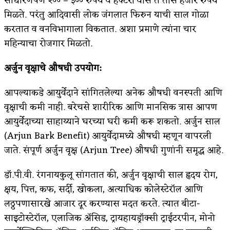
साधारणपणे २०० – ३०० रुपये व हेक्टरी वीस ते तीस हजार रुपये
मिळते. परंतु आदिवासी लोक जंगलात फिरुन याची साल गोळा
करतात व वनविभागाला विकतात. अशा प्रमाणे त्यांना चार
महिन्याचा रोजगार मिळतो.
अर्जुन वृक्षाचे औषधी उपयोग:
आपल्याकडे आयुर्वेदाने सांगितलेल्या अनेक औषधी वनस्पती आणि
वृक्षाची कमी नाही. बरेचसे शारीरिक आणि मानसिक त्रास आपण
आयुर्वेदाच्या साहाय्याने घरच्या घरी कमी करू शकतो. अर्जुन साल
(Arjun Bark Benefit) आयुर्वेदामध्ये औषधी म्हणून वापरली
जाते. संपूर्ण अर्जुन वृक्ष (Arjun Tree) औषधी गुणांनी समृद्ध आहे.
डॉ.पी.वी. रंगनायकुलू सांगतात की, अर्जुन वृक्षाची साल हृदय रोग,
क्षय, पित्त, कफ, सर्दी, खोकला, अत्याधिक कोलेस्टेरॉल आणि
लठ्ठपणासारखे आजार दूर करण्यास मदत करते. त्यात बीटा-
साइटोस्टेरॉल, एलाजिक ॲ‍सिड, ट्रायहायड्रॉक्सी ट्राईटरपीन, मोनो