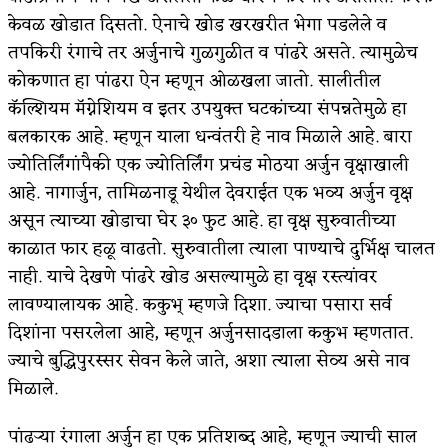
केवळ खोडात दिसतो. ऐनाचे खोड खरखरीत भेगा पडलेले व
तपकिरी रंगाचे तर अर्जुनाचे गुळगुळीत व पांढरे असते. त्यामुळेच
कोकणात हा पांढरा ऐन म्हणून ओळखला जातो. सालीतील
कॅल्शियम मॅग्नेशियम व इतर उपयुक्त घटकांच्या संपन्नतेमुळे हा
बलकारक आहे. म्हणून याला धन्वंतरी हे नाव मिळाले आहे. बारा
ज्योतिर्लिंगांपैकी एक ज्योतिर्लिंग प्रचंड मोठया अर्जुन वृक्षाखाली
आहे. नागार्जुन, तामिळनाडू येथील देवराईत एक भव्य अर्जुन वृक्ष
असून त्याच्या खोडाचा घेर ३० फुट आहे. हा वृक्ष सुरुवातीच्या
काळात फार हळू वाढतो. सुरुवातीला त्याला पाण्याचे दुर्भिक्ष चालत
नाही. याचे देखणे पांढरे खोड असल्यामुळे हा वृक्ष रस्त्यांवर
लावण्यालायक आहे. ककुभ्‌ म्हणजे दिशा. ज्याचा पसारा सर्व
दिशांना पसरलेला आहे, म्हणून अर्जुनसादडाला ककुभ म्हणतात.
ज्याचे बुद्धिपुरस्सर सेवन केले जाते, अशा त्याला सेव्य असे नाव
मिळाले.
पांढऱ्या रंगाला अर्जुन हा एक प्रतिशब्द आहे, म्हणून ज्याची साल