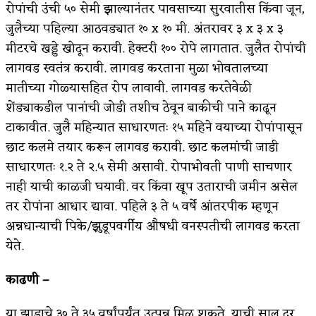
रोपांची उंची ५० सेमी झाल्यानंतर पावसाच्या सुरवातीस किंवा जून,
जुलैच्या पहिल्या आठवड्यात १० x १० मी. अंतरावर ३ x ३ x ३
मीटरचे खड्डे खोदून करावी. हेक्टरी १०० रोपे लागतात. जुलैत रोपांची
लागवड स्वतंत्र करावी. लागवड करताना मुळा भोवतालच्या
मातीच्या गोळ्यासहित रोप लावावी. लागवड करतेवेळी
शेंड्याकडील पानांची जोडी तशीच ठेवून बाकीची पाने काढून
टाकावीत. जुलै महिन्यात साधारणतः १५ महिने वयाच्या रोपांपासून
छाट कलमे तयार करून लागवड करावी. छाट कलमांची जाडी
साधारणतः १.२ ते २.५ सेमी असावी. रोपाभोवती पाणी साचणार
नाही याची काळजी घयावी. वर किंवा खूप उताराची जमीन असेल
तर रोपांना आधार द्यावा. पहिले ३ ते ५ वर्षे आंतरपीक म्हणून
अन्नधान्याची पिके/झुडूपवर्गीय औषधी वनस्पतीची लागवड करता
येते.
काढणी –
या झाडाचे ३० ते ३५ वर्षांपर्यंत उत्पन्न मिळू शकते. याची साल दर