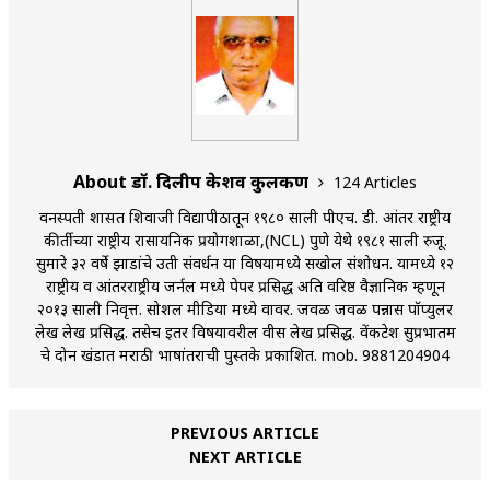
About डॉ. दिलीप केशव कुलकर्णी
124 Articles
वनस्पती शास्त्रात शिवाजी विद्यापीठातून १९८० साली पीएच. डी. आंतर राष्ट्रीय
कीर्तीच्या राष्ट्रीय रासायनिक प्रयोगशाळा,(NCL) पुणे येथे १९८१ साली रुजू.
सुमारे ३२ वर्षे झाडांचे उती संवर्धन या विषयामध्ये सखोल संशोधन. यामध्ये १२
राष्ट्रीय व आंतरराष्ट्रीय जर्नल मध्ये पेपर प्रसिद्ध अति वरिष्ठ वैज्ञानिक म्हणून
२०१३ साली निवृत्त. सोशल मीडिया मध्ये वावर. जवळ जवळ पन्नास पॉप्युलर
लेख लेख प्रसिद्ध. तसेच इतर विषयावरील वीस लेख प्रसिद्ध. वेंकटेश सुप्रभातम
चे दोन खंडात मराठी भाषांतराची पुस्तके प्रकाशित. mob. 9881204904
PREVIOUS ARTICLE
NEXT ARTICLE