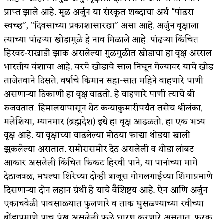
प्राप्त झाले आहे. मूळ अर्जुन या संस्कृत शब्दाचा अर्थ “पांढरा
स्वच्छ”, “दिवसाच्या प्रकाशासारखा” असा आहे. अर्जुन वृक्षाला
त्याच्या पांढऱ्या खोडामुळे हे नाव मिळाले आहे. पांढऱ्या किंचित
हिरवट-राखाडी झाक असलेल्या गुळगुळीत खोडाचा हा वृक्ष अस्सल
भारतीय वंशाचा आहे. वरचे खोडाचे साल निघून गेल्यावर याचे खोड
ताजेतवाने दिसते. वर्षाचे किमान सहा-सात महिने वाहणारे पाणी
असणाऱ्या ठिकाणी हा वृक्ष वाढतो. हे वाहणारे पाणी त्याचे बी
रुजवतात. हिमालयापासून थेट कन्याकुमारीपर्यंत तसेच श्रीलंका,
मलेशिया, म्यानमार (ब्रह्मदेश) इथे हा वृक्ष आढळतो. हा एक भव्य
वृक्ष आहे. या वृक्षाच्या वाढलेल्या मोठया फांद्या थोडया खाली
झुकलेल्या असतात. समोरासमोर देठ असलेली व थोडा लांबट
आकार असलेली किंचित फिकट हिरवी पाने, या पानांच्या मागे
देठाजवळ, मधल्या शिरेच्या दोन्ही बाजूस गोगलगाईच्या शिंगाप्रमाणे
दिसणाऱ्या दोन लहान ग्रंथी हे याचे वैशिष्टय आहे. ऐन आणि अर्जुन
एकाचवेळी पावसाळ्यात फुलणारे व ताक घुसळण्याच्या रवीच्या
बोंडाप्रमाणे पाच पंख असलेली फळे धारण करणारे असतात. फरक