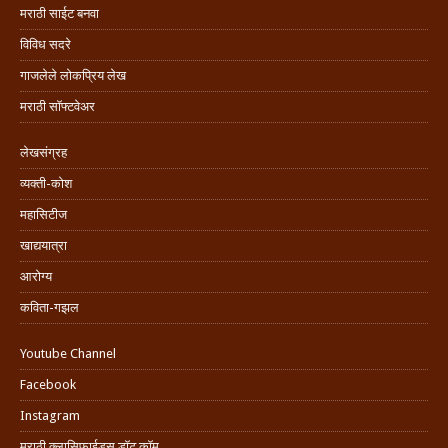
मराठी साईट बनवा
विविध सदरे
गाजलेले लोकप्रिय लेख
मराठी सॉफ्टवेअर
लेखसंग्रह
व्यक्ती-कोश
महासिटीज
खाद्ययात्रा
आरोग्य
कविता-गझल
Youtube Channel
Facebook
Instagram
मराठी क्लासिफाईड्स डॉट कॉम