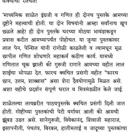
वाक्यांची रेलचेल!
‘माध्यमिक शाळेत इंग्रजी व गणित ही दोनच पुस्तके आमच्या
दृष्टीने महत्त्वाची होती. या दोन विषयांनी आम्हा सर्वांनाच खूप
छळले आहे! ही दोन पुस्तके घरच्या मोठया भावंडाकडून
प्रवास करीत आमच्यापर्यंत पोहोचत. या जुन्या पुस्तकांवर
लाल पेन, पेन्सिल यांनी रांगोळी काढलेली व त्यामधून मूळ
छापील गणित शोधणारे महाकर्म कठीण कार्य. यामध्ये
गणितात चूक झाली की गुरुजी रागाने आमच्या वहीत लाल
शाईचा भोपळा देत. फारच क्वचित प्रसंगी वहीत ”फारच
छान, उत्तम, शाब्बास” असा शेरा दैवयोगामुळे मिळत असे.
अशा वहीचे प्रदर्शन संपूर्ण घरात व मित्रमंडळींत केले जाई.
शाळेतल्या लायब्ररीत पाठयपुस्तके क्वचित प्रसंगी दिली जात
होती. गोष्टींच्या पुस्तकांची पेटी वर्गावर आली की आमची
झुंबड उडत असे. सानेगुरुजी, विवेकानंद, शिवाजी महाराज,
इसापनीती, पंचतंत्र, बिरबल, हातीमताई व जादूच्या पुस्तकांचा