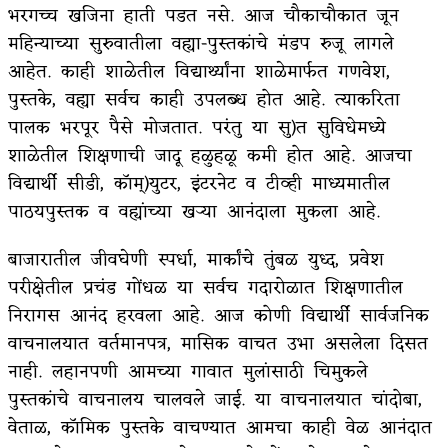
भरगच्च खजिना हाती पडत नसे. आज चौकाचौकात जून
महिन्याच्या सुरुवातीला वह्या-पुस्तकांचे मंडप रुजू लागले
आहेत. काही शाळेतील विद्यार्थ्यांना शाळेमार्फत गणवेश,
पुस्तके, वह्या सर्वच काही उपलब्ध होत आहे. त्याकरिता
पालक भरपूर पैसे मोजतात. परंतु या सु)त सुविधेमध्ये
शाळेतील शिक्षणाची जादू हळुहळू कमी होत आहे. आजचा
विद्यार्थी सीडी, कॉम्)युटर, इंटरनेट व टीव्ही माध्यमातील
पाठयपुस्तक व वह्यांच्या खऱ्या आनंदाला मुकला आहे.
बाजारातील जीवघेणी स्पर्धा, मार्कांचे तुंबळ युध्द, प्रवेश
परीक्षेतील प्रचंड गोंधळ या सर्वच गदारोळात शिक्षणातील
निरागस आनंद हरवला आहे. आज कोणी विद्यार्थी सार्वजनिक
वाचनालयात वर्तमानपत्र, मासिक वाचत उभा असलेला दिसत
नाही. लहानपणी आमच्या गावात मुलांसाठी चिमुकले
पुस्तकांचे वाचनालय चालवले जाई. या वाचनालयात चांदोबा,
वेताळ, कॉमिक पुस्तके वाचण्यात आमचा काही वेळ आनंदात