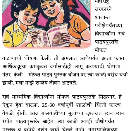
महाराष्ट्र
सरकारने
किती घोषणांचा पाऊस होता
शालान्त
कसं हुईन तं हू माय…
परीक्षेपर्यंतच्या
विद्यार्थ्यांना सर्व
काळजाचे प्रेत
पाठयपुस्तके
चमकदार चांदी
मोफत
आदिवासींचा डॉक्टर, समाजसेवेचा ध्यास : डॉ. राहुल
वाटण्याची घोषणा केली. ती अमलात आणेपर्यंत आता फक्त
आर्थिकदृष्टया कमकुवत वर्गासाठीही लागू करण्याची घोषणा
जोशी
नंतर केली . मोफत पाठ्य पुस्तक योजने वर त्या काळी बरीच चर्चा
डेंग्यू: ताप उतरला म्हणजे धोका टळला असे नाही!
झाली. मला माझे शालेय जीवन आठवले.
४ जुलै – इतिहासात घडलेल्या महत्त्वाच्या घटना
सर्व माध्यमिक विद्यार्थ्यांना मोफत पाठयपुस्तके मिळणार, हे
ऐकून हेवा वाटला. 25-30 वर्षांपूर्वी शाळांची स्थिती फारच
सुवर्ण – झळाळी
वेगळी होती. आज बालवाडीच्या मुलाच्या दफ्तरात छान छान
‘अर्थ’पूर्ण हास्य
रंगीत पाठयपुस्तके आहेत. त्या काळी आम्ही चौथीपर्यंत
पुस्तक व वहीचे दर्शन कधी घेतले नाही. नगरपालिकेच्या
अष्टपैलू : खंडू रांगणेकर