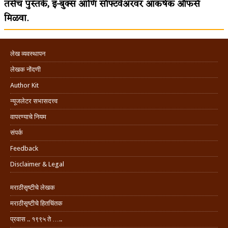
तसेच पुस्तके, इ-बुक्स आणि सॉफ्टवेअरवर आकर्षक ऑफर्स
मिळवा.
लेख व्यवस्थापन
लेखक नोंदणी
Author Kit
न्यूजलेटर सभासदत्त्व
वापरण्याचे नियम
संपर्क
Feedback
Disclaimer & Legal
मराठीसृष्टीचे लेखक
मराठीसृष्टीचे हितचिंतक
प्रवास .. १९९५ ते …..