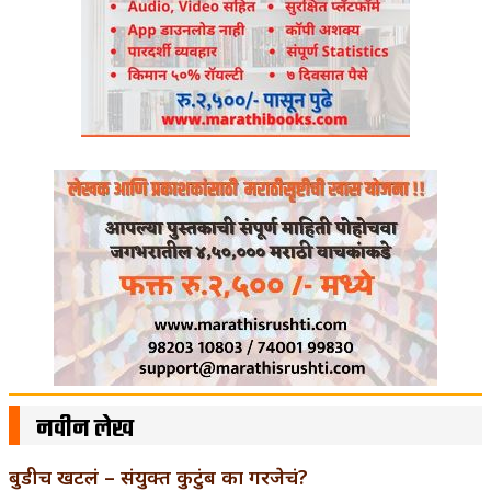
नवीन लेख
बुडीच खटलं – संयुक्त कुटुंब का गरजेचं?