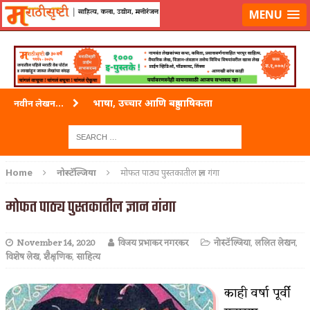
लॉग-इन करा
|
लेखक नोंदणी करा
MENU
भाषा, उच्चार आणि बहुभाषिकता
नवीन लेखन...
वारी विठ्ठलाची
ताम्र – एक अफलातून धातू (COPPER)
Home
नोस्टॅल्जिया
मोफत पाठ्य पुस्तकातील ज्ञान गंगा
जेव्हा मी आडनांव बदलले
मोफत पाठ्य पुस्तकातील ज्ञान गंगा
अशी एक कविता लिहू इच्छिते
November 14, 2020
विजय प्रभाकर नगरकर
नोस्टॅल्जिया
,
ललित लेखन
,
पाटलाची विहीर
विशेष लेख
,
शैक्षणिक
,
साहित्य
शपथ
काही वर्षा पूर्वी
पुस्तके बदलायची आहेत तुम्हाला!