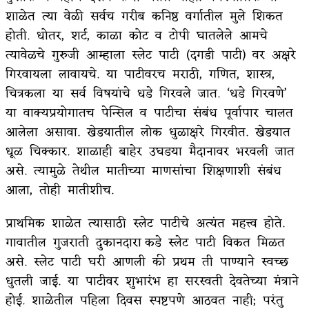
शाळेत त्या वेळी सर्वच गरीब कनिष्ठ वर्गातील मुले शिकत
अपूर्ण कथा
होती. धोतर, शर्ट, काळा कोट व टोपी घातलेले आमचे
बुडीच खटलं – संयुक्त कुटुंब का गरजेचं?
त्यावेळचे गुरुजी आम्हाला स्लेट पाटी (दगडी पाटी) वर अक्षरे
गिरवायला लावायचे. या पाटीवरच मराठी, गणित, शास्त्र,
चित्रकला या सर्व विषयांचे धडे गिरवले जात. ‘धडे गिरवणे’
या वाक्यप्रयोगातच पेन्सिल व पाटीचा संबंध पूर्वापार चालत
आलेला असावा. खेडयातील लोक धुळाक्षरे गिरवीत. खेडयात
धूळ चिक्कार. शाळाही बाहेर उघडया मैदानावर भरवली जात
असे. त्यामुळे तेथील मातीच्या माणसांचा शिक्षणाशी संबंध
आला, तोही मातीशीच.
प्राथमिक शाळेत त्यासाठी स्लेट पाटीचे अत्यंत महत्त्व होते.
गावातील गुजराती दुकानदारा कडे स्लेट पाटी विकत मिळत
असे. स्लेट पाटी घरी आणली की प्रथम ती पाण्याने स्वच्छ
धुतली जाई. या पाटीवर शुभारंभ हा सरस्वती देवतेच्या मंत्राने
होई. शाळेतील पहिला दिवस स्पष्टपणे आठवत नाही; परंतु