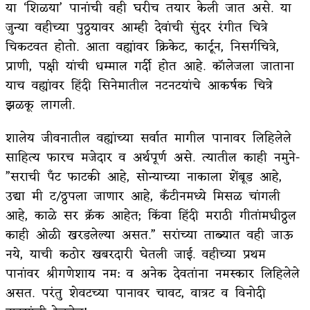
या ‘शिळया’ पानांची वही घरीच तयार केली जात असे. या
जुन्या वहीच्या पुठ्ठयावर आम्ही देवांची सुंदर रंगीत चित्रे
चिकटवत होतो. आता वह्यांवर क्रिकेट, कार्टून, निसर्गचित्रे,
प्राणी, पक्षी यांची धम्माल गर्दी होत आहे. कॉलेजला जाताना
याच वह्यांवर हिंदी सिनेमातील नटनटयांचे आकर्षक चित्रे
झळकू लागली.
शालेय जीवनातील वह्यांच्या सर्वात मागील पानावर लिहिलेले
साहित्य फारच मजेदार व अर्थपूर्ण असे. त्यातील काही नमुने-
”सराची पँट फाटकी आहे, सोन्याच्या नाकाला शेंबूड आहे,
उद्या मी ट/ठ्ठपला जाणार आहे, कँटीनमध्ये मिसळ चांगली
आहे, काळे सर क्रॅक आहेत; किंवा हिंदी मराठी गीतांमधीठ्ठल
काही ओळी खरडलेल्या असत.” सरांच्या ताब्यात वही जाऊ
नये, याची कठोर खबरदारी घेतली जाई. वहीच्या प्रथम
पानांवर श्रीगणेशाय नम: व अनेक देवतांना नमस्कार लिहिलेले
असत. परंतु शेवटच्या पानावर चावट, वात्रट व विनोदी