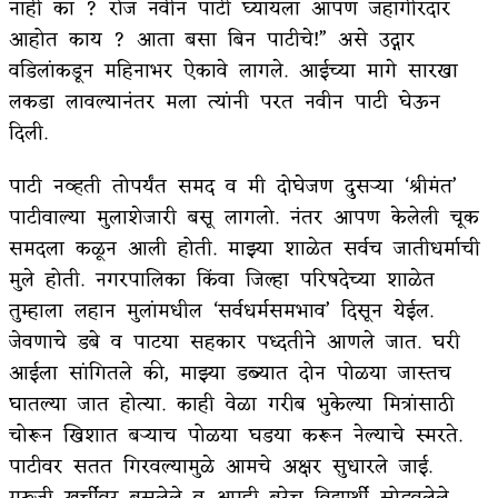
नाही का ? रोज नवीन पाटी घ्यायला आपण जहागीरदार
आहोत काय ? आता बसा बिन पाटीचे!” असे उद्गार
वडिलांकडून महिनाभर ऐकावे लागले. आईच्या मागे सारखा
लकडा लावल्यानंतर मला त्यांनी परत नवीन पाटी घेऊन
दिली.
पाटी नव्हती तोपर्यंत समद व मी दोघेजण दुसऱ्या ‘श्रीमंत’
पाटीवाल्या मुलाशेजारी बसू लागलो. नंतर आपण केलेली चूक
समदला कळून आली होती. माझ्या शाळेत सर्वच जातीधर्माची
मुले होती. नगरपालिका किंवा जिल्हा परिषदेच्या शाळेत
तुम्हाला लहान मुलांमधील ‘सर्वधर्मसमभाव’ दिसून येईल.
जेवणाचे डबे व पाटया सहकार पध्दतीने आणले जात. घरी
आईला सांगितले की, माझ्या डब्यात दोन पोळया जास्तच
घातल्या जात होत्या. काही वेळा गरीब भुकेल्या मित्रांसाठी
चोरून खिशात बऱ्याच पोळया घडया करून नेल्याचे स्मरते.
पाटीवर सतत गिरवल्यामुळे आमचे अक्षर सुधारले जाई.
गुरुजी खुर्चीवर बसलेले व आम्ही बरेच विद्यार्थी सोडवलेले