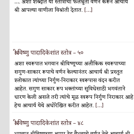
…. अशा शब्दात या स्तोत्राची फलश्रुती वर्णन करून आचार्य
श्री आपल्या वाणीला विश्रांती देतात.
[…]
पाटलाची विहीर
कविता-गझल-चारोळी-वात्रटिका
शपथ
कविता-गझल-चारोळी-वात्रटिका
पुस्तके बदलायची आहेत तुम्हाला!
कविता-गझल-चारोळी-
किती घोषणांचा पाऊस होता
कविता-गझल-चारोळी-वात्र
श्री विष्णु पादादिकेशांत स्तोत्र – ५०
कसं हुईन तं हू माय…
परिचय आणि परिक्षणे
अशा स्वरूपात भगवान श्रीविष्णूच्या अलौकिक स्वरूपाच्या
सगुण-साकार रूपाचे वर्णन केल्यानंतर आचार्य श्री प्रस्तुत
काळजाचे प्रेत
कविता-गझल-चारोळी-वात्रटिका
श्लोकात त्यांच्या निर्गुण-निराकार स्वरूपास वंदन करीत
चमकदार चांदी
अर्थ-वाणिज्य
आहेत. सगुण साकार रूप भक्तांच्या सुविधेसाठी भगवंताने
धारण केली असले तरी त्यांचे मूळ स्वरूप निर्गुण निराकार आहे
आदिवासींचा डॉक्टर, समाजसेवेचा ध्यास : डॉ. राहुल
हेच आचार्य येथे अधोरेखित करीत आहेत.
[…]
डेंग्यू: ताप उतरला म्हणजे धोका टळला असे नाही!
श्री विष्णु पादादिकेशांत स्तोत्र – ४८
४ जुलै – इतिहासात घडलेल्या महत्त्वाच्या घटना
दिन