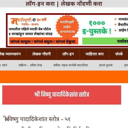
लॉग-इन करा
|
लेखक नोंदणी करा
लेख व्यवस्थापन
लेखक नोंदणी
लॉग-इन
जाहिरात करा
संपर्क
ध सदरे
साहित्य – ललित लेख
कविता-गझल-चारोळी-वात्रटिका
हलकं फुलकं
इतर
श्री विष्णु पादादिकेशांत स्तोत्र
श्री विष्णु पादादिकेशांत स्तोत्र – ५१
्रटिका