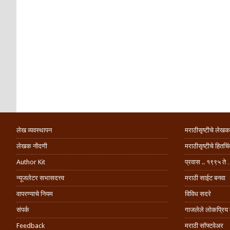
लेख व्यवस्थापन
मराठीसृष्टीचे लेखक
लेखक नोंदणी
मराठीसृष्टीचे हितच
Author Kit
प्रवास .. १९९५ ते 
न्यूजलेटर सभासदत्त्व
मराठी साईट बनवा
वापरण्याचे नियम
विविध सदरे
संपर्क
गाजलेले लोकप्रिय
Feedback
मराठी सॉफ्टवेअर