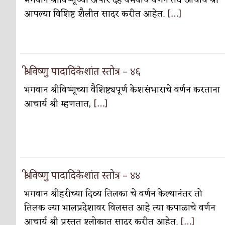
भगवान श्रीविष्णूच्या अपार देह वैभवाचे वर्णन तेथे आचार्य श्री
सुवर्ण – झळाळी
अर्थ-वाणिज्य
आपल्या विशिष्ट शैलीत सादर करीत आहेत.
[…]
‘अर्थ’पूर्ण हास्य
अर्थ-वाणिज्य
अष्टपैलू : खंडू रांगणेकर
क्रिकेट
अपूर्ण कथा
कथा
श्री विष्णु पादादिकेशांत स्तोत्र – ४६
बुडीच खटलं – संयुक्त कुटुंब का गरजेचं?
विशेष लेख
भगवान श्रीविष्णूच्या वैशिष्ट्यपूर्ण केशसंभाराचे वर्णन करताना
आचार्य श्री म्हणतात,
[…]
श्री विष्णु पादादिकेशांत स्तोत्र – ४४
भगवान श्रीहरीच्या दिव्य तिलका चे वर्णन केल्यानंतर तो
तिलक ज्या भालप्रदेशावर विलसत आहे त्या कपाळाचे वर्णन
आचार्य श्री प्रस्तुत श्लोकात सादर करीत आहेत.
[…]