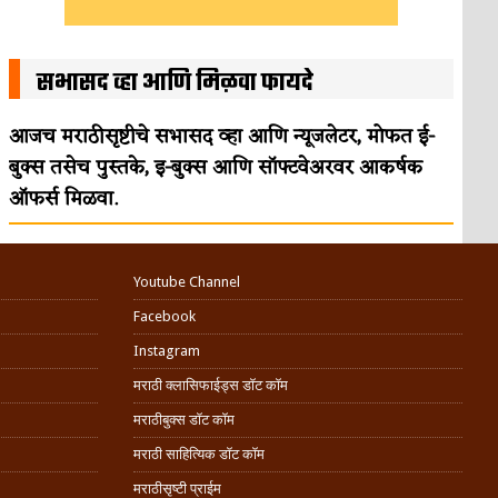
सभासद व्हा आणि मिळवा फायदे
आजच मराठीसृष्टीचे सभासद व्हा आणि न्यूजलेटर, मोफत ई-
बुक्स तसेच पुस्तके, इ-बुक्स आणि सॉफ्टवेअरवर आकर्षक
ऑफर्स मिळवा.
Youtube Channel
Facebook
Instagram
मराठी क्लासिफाईड्स डॉट कॉम
मराठीबुक्स डॉट कॉम
मराठी साहित्यिक डॉट कॉम
मराठीसृष्टी प्राईम