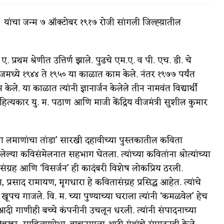
्णी यांचा जन्म ७ ऑक्टोबर १९१७ रोजी सांगली जिल्ह्य़ातील
. प्रथम श्रेणीत उत्तिर्ण झाले. पुढचे एम.ए. व पी. एच. डी. चे
वात्रटिका
लेजमध्ये १९४४ ते १९५० या काळात काम केले. नंतर १९७७ पर्यंत
टिका
 केले. या काळात त्यांनी ज्ञानार्जन केलेले तीन नामवंत विद्यार्थी
्यकार यु. म. पठाण आणि माजी केंद्रिय वीजमंत्री सुशील कुमार
ा लमाणांचा तांडा’ सारखी दहावीच्या पुस्तकातील कविता
ल्या कविसंमेलनात सहभाग घेतला. त्यांच्या कवितांना श्रोत्यांच्या
 जोशी
युवा-विश्व
 संग्रह आणि ‘विसर्जन’ ही कादंबरी विशेष लोकप्रिय ठरली.
रसाद रामायण, मृगधारा हे कवितासंग्रह प्रसिद्ध आहेत. त्यांचे
आरोग्य
ह खूपच गाजले. वि. म. च्या पुण्याच्या घराला त्यांनी ‘कमळवेल’ हेच
विशेष
ी गाणीही बच्चे कंपनीनी उचलून धरली. त्यांनी संपादनाच्या