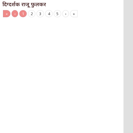
दिग्दर्शक राजू फुलकर
«
‹
1
2
3
4
5
›
»