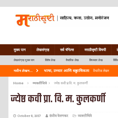
मुख्य पान
लेखसंग्रह
सर्व चॅनेल्स
मराठीसृष्टी विषयी
लेखसंग्रह मुख्य पान
विशेष लेख
वैचारिक लेख
विषयवार लेख
विवि
भाषा, उच्चार आणि बहुभाषिकता
नवीन लेखन...
वैचारिक लेखन
वारी विठ्ठलाची
कविता-गझल-चारोळी-वात्रटिका
Home
व्यक्तीचित्रे
ज्येष्ठ कवी प्रा. वि. म. कुलकर्णी
ताम्र – एक अफलातून धातू (COPPER)
आयुर्वेद
ज्येष्ठ कवी प्रा. वि. म. कुलकर्णी
जेव्हा मी आडनांव बदलले
वैचारिक लेखन
अशी एक कविता लिहू इच्छिते
कविता-गझल-चारोळी-वात
October 8, 2017
संजीव वेलणकर
व्यक्तीचित्रे