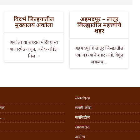
विदर्भ जिल्हयातील
अहमदपूर – लातूर
मुख्यालय अकोला
जिल्ह्यातील महत्त्वाचे
शहर
अकोला या शहरात मोठी धान्य
अहमदपूर हे लातूर जिल्ह्यातील
बाजारपेठ असून, अनेक ऑईल
एक महत्त्वाचे शहर आहे. येथून
मिल ...
जवळच ...
लेखसंग्रह
िंतक
व्यक्ती-कोश
…..
महासिटीज
खाद्ययात्रा
आरोग्य