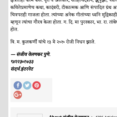
क्षेत्रातही काम केले. वृत्ते व अलंकार, साहित्यदर्शन, झुपुर्झा,
सुवर्ण – झळाळी
अर्थ-वाणिज्य
कवितेप्रमाणेच कथा, कादंबरी, टीकात्मक आणि संपादित ग्रंथ अशी त
‘अर्थ’पूर्ण हास्य
अर्थ-वाणिज्य
चित्रपटही गाजला होता. त्यांच्या अनेक गीतांच्या ध्वनि मुद्रिकाह
म्हणून त्यांचा गौरव केला होता. ग. दि. मा पुरस्कार, भा. रा. तांब
अष्टपैलू : खंडू रांगणेकर
क्रिकेट
होत.
अपूर्ण कथा
कथा
वि. म. कुलकर्णी यांचे १३ मे २०१० रोजी निधन झाले.
बुडीच खटलं – संयुक्त कुटुंब का गरजेचं?
विशेष लेख
— संजीव वेलणकर पुणे.
९४२२३०१७३३
संदर्भ.इंटरनेट