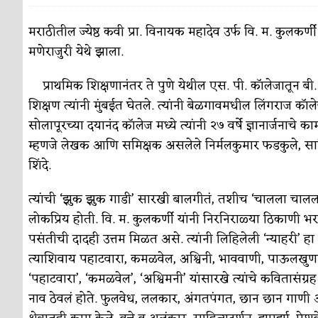
पाटलाची विहीर
कविता-गझल-चारोळी-वात्रटिका
मराठीतील ज्येष्ठ कवी प्रा. विनायक महादेव उर्फ वि. म. कुलकर
मणेराजुरी येथे झाला.
शपथ
कविता-गझल-चारोळी-वात्रटिका
पुस्तके बदलायची आहेत तुम्हाला!
प्राथमिक शिक्षणानंतर ते पुणे येथील एस. पी. कॉलेजातून बी. ए
कविता-गझल-चारोळी-
शिक्षण त्यांनी मुंबईत घेतले. त्यांनी बेळगावमधील लिंगराज कॉ
किती घोषणांचा पाऊस होता
कविता-गझल-चारोळी-वात्र
सोलापूरच्या दयानंद कॉलेज मध्ये त्यांनी २७ वर्षे ज्ञानार्जनाचे काम
कसं हुईन तं हू माय…
म्हणजे लेखक आणि समिक्षक असलेले निर्मलकुमार फडकुले, साहित
परिचय आणि परिक्षणे
शिंदे.
काळजाचे प्रेत
कविता-गझल-चारोळी-वात्रटिका
त्यांची ‘झुक झुक गाडी’ सारखी बालगीतं, तशीच ‘चालला चालल
चमकदार चांदी
अर्थ-वाणिज्य
लोकप्रिय होती. वि. म. कुलकर्णी यांनी निरनिराळ्या ठिकाणी भरले
आदिवासींचा डॉक्टर, समाजसेवेचा ध्यास : डॉ. राहुल
पसंतीची दादही उत्तम मिळत असे. त्यांनी लिहिलेली ‘न्याहरी’ हा
त्याशिवाय पहाटवारा, कमळवेल, अश्विनी, भाववाणी, पाऊलखुणा, प्
डेंग्यू: ताप उतरला म्हणजे धोका टळला असे नाही!
‘पहाटवारा’, ‘कमळवेल’, ‘अश्विमनी’ यांसारखे त्यांचे कवितासंग्र
४ जुलै – इतिहासात घडलेल्या महत्त्वाच्या घटना
दिन
नाव ठेवलं होते. फुलवेध, ललकार, अंगतपंगत, छान छान गाणी आद