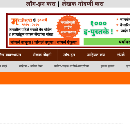
लॉग-इन करा
|
लेखक नोंदणी करा
लेख व्यवस्थापन
लेखक नोंदणी
लॉग-इन
जाहिरात करा
संपर्क
ध सदरे
साहित्य – ललित लेख
कविता-गझल-चारोळी-वात्रटिका
हलकं फुलकं
इतर
्रटिका