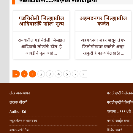
महासिटीज…..ओळख महाराष्ट्राची
गडचिरोली जिल्ह्यातील
अहमदनगर जिल्ह्यातील
आदिवासींचे ‘ढोल’ नृत्य
कर्जत
राज्यातील गडचिरोली जिल्ह्यात
अहमदनगर शहरापासून ते ७५
आदिवासी लोकांचे 'ढोल' हे
किलोमीटरवर वसलेले असून
आवडीचे नृत्य आहे ...
रेहकुरी हे काळविटांसाठी ...
«
‹
1
2
3
4
5
›
»
लेख व्यवस्थापन
मराठीसृष्टीचे लेखक
लेखक नोंदणी
मराठीसृष्टीचे हितच
Author Kit
प्रवास .. १९९५ ते 
न्यूजलेटर सभासदत्त्व
मराठी साईट बनवा
वापरण्याचे नियम
विविध सदरे