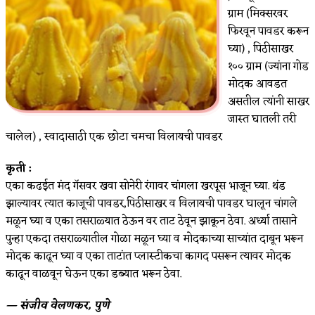
ग्राम (मिक्सरवर
फिरवून पावडर करून
घ्या) , पिठीसाखर
१०० ग्राम (ज्यांना गोड
मोदक आवडत
असतील त्यांनी साखर
जास्त घातली तरी
चालेल) , स्वादासाठी एक छोटा चमचा विलायची पावडर
कृती :
एका कढईत मंद गॅसवर खवा सोनेरी रंगावर चांगला खरपूस भाजून घ्या. थंड
झाल्यावर त्यात काजूची पावडर,पिठीसाखर व विलायची पावडर घालून चांगले
मळून घ्या व एका तसराळ्यात ठेऊन वर ताट ठेवून झाकून ठेवा. अर्ध्या तासाने
पुन्हा एकदा तसराळ्यातील गोळा मळून घ्या व मोदकाच्या साच्यांत दाबून भरून
मोदक काढून घ्या व एका ताटांत प्लास्टीकचा कागद पसरून त्यावर मोदक
काढून वाळवून घेऊन एका डब्यात भरून ठेवा.
— संजीव वेलणकर, पुणे