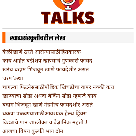
खाद्यसंस्कृतीवरील लेख
केळी खाणे ठरते आरोग्यासाठी हितकारक
काय आहेत बडीशेप खाण्याचे गुणकारी फायदे
खरंच बदाम भिजवून खाणे फायदेशीर असतं
‘वरण’कथा
चांगल्या फिटनेससाठी पौष्टिक खिचडीचा वापर नक्की करा
खाण्याचा सोडा अथवा बेकिंग सोडा म्हणजे काय
बदाम भिजवून खाणे नेहमीच फायदेशीर असतं
थकवा पळवण्यासाठी आवश्यक हेल्थ ड्रिंक्स
विड्याचे पान शास्त्रोक्त व वैज्ञानिक महती..!
आजचा विषय कुल्फी भाग दोन