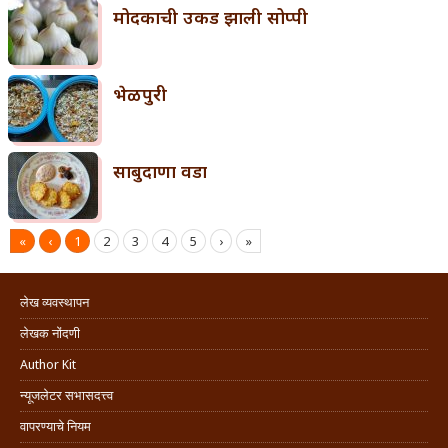
मोदकाची उकड झाली सोप्पी
भेळपुरी
साबुदाणा वडा
«
‹
1
2
3
4
5
›
»
लेख व्यवस्थापन
लेखक नोंदणी
Author Kit
न्यूजलेटर सभासदत्त्व
वापरण्याचे नियम