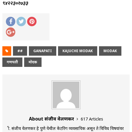
९४२२३०१७३३
##
GANAPATI
KAJUCHE MODAK
MODAK
गणपती
मोदक
About संजीव वेलणकर
617 Articles
श्री. संजीव वेलणकर हे पुणे येथील केटरिंग व्यवसायिक असून ते विविध विषयांवर