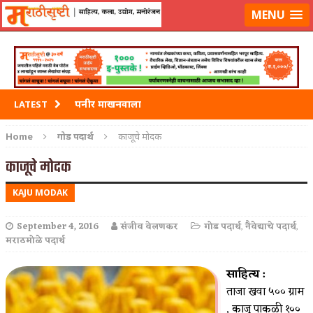
मराठीसृष्टीवर लॉग-इन करा
MENU
पनीर माखनवाला
LATEST
पावभाजी
Home
गोड पदार्थ
काजूचे मोदक
इडली
काजूचे मोदक
छोले भटुरे – Cchole Bhature
KAJU MODAK
साबुदाणा वडा
September 4, 2016
संजीव वेलणकर
गोड पदार्थ
,
नैवेद्याचे पदार्थ
,
मराठमोळे पदार्थ
साहित्य :
ताजा खवा ५०० ग्राम
, काजू पाकळी १००