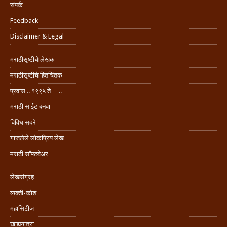
संपर्क
Feedback
Disclaimer & Legal
मराठीसृष्टीचे लेखक
मराठीसृष्टीचे हितचिंतक
प्रवास .. १९९५ ते …..
मराठी साईट बनवा
विविध सदरे
गाजलेले लोकप्रिय लेख
मराठी सॉफ्टवेअर
लेखसंग्रह
व्यक्ती-कोश
महासिटीज
खाद्ययात्रा