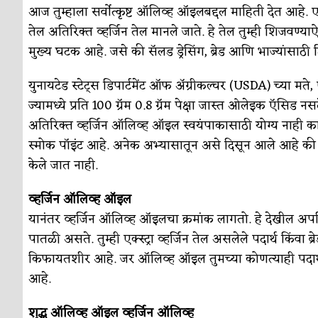
आज तुम्हाला सर्वोत्कृष्ट ऑलिव्ह ऑइलबद्दल माहिती देत आहे. एक्स
तेल अतिरिक्त व्हर्जिन तेल मानले जाते. हे तेल तुम्ही शिजवण्या
मुख्य घटक आहे. जसे की सॅलड ड्रेसिंग, ब्रेड आणि भाज्यांसा
युनायटेड स्टेट्स डिपार्टमेंट ऑफ अ‍ॅग्रीकल्चर (USDA) च्या मते,
ज्यामध्ये प्रति 100 ग्रॅम 0.8 ग्रॅम पेक्षा जास्त ओलेइक ऍ
अतिरिक्त व्हर्जिन ऑलिव्ह ऑइल स्वयंपाकासाठी योग्य नाही कारण त्
स्मोक पॉइंट आहे. अनेक अभ्यासातून असे दिसून आले आहे की हे प
केले जात नाही.
व्हर्जिन ऑलिव्ह ऑइल
यानंतर व्हर्जिन ऑलिव्ह ऑइलचा क्रमांक लागतो. हे देखील अपरिष्क
पातळी असते. तुम्ही एक्स्ट्रा व्हर्जिन तेल असलेले पदार्थ किंवा 
किफायतशीर आहे. जर ऑलिव्ह ऑइल तुमच्या कोणत्याही पदार्था
आहे.
शुद्ध ऑलिव्ह ऑइल व्हर्जिन ऑलिव्ह