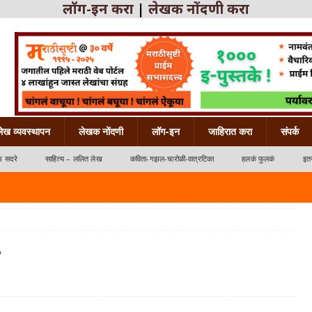
लॉग-इन करा
|
लेखक नोंदणी करा
लेख व्यवस्थापन
लेखक नोंदणी
लॉग-इन
जाहिरात करा
संपर्क
ध सदरे
साहित्य – ललित लेख
कविता-गझल-चारोळी-वात्रटिका
हलकं फुलकं
इतर
्रटिका