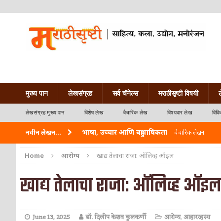
मुख्य पान
लेखसंग्रह
सर्व चॅनेल्स
मराठीसृष्टी विषयी
लेखसंग्रह मुख्य पान
विशेष लेख
वैचारिक लेख
विषयवार लेख
विवि
भाषा, उच्चार आणि बहुभाषिकता
नवीन लेखन...
वैचारिक लेखन
वारी विठ्ठलाची
कविता-गझल-चारोळी-वात्रटिका
Home
आरोग्य
खाद्य तेलाचा राजा: ऑलिव्ह ऑइल
ताम्र – एक अफलातून धातू (COPPER)
आयुर्वेद
खाद्य तेलाचा राजा: ऑलिव्ह ऑइल
जेव्हा मी आडनांव बदलले
वैचारिक लेखन
अशी एक कविता लिहू इच्छिते
कविता-गझल-चारोळी-वात
June 13, 2025
डॉ. दिलीप केशव कुलकर्णी
आरोग्य
,
आहाररहस्य