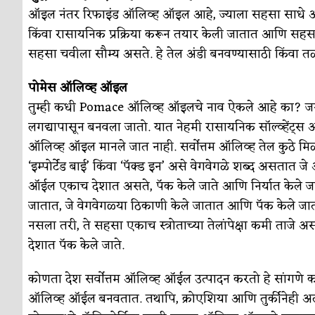
ऑइल नंतर रिफाइंड ऑलिव्ह ऑइल आहे, ज्याला सहसा साधे ऑलिव्
किंवा रासायनिक प्रक्रिया करून तयार केली जातात आणि सहसा थो
सहसा चवीला सौम्य असते. हे तेल अंडी बनवण्यासाठी किंवा तळ
पोमेस ऑलिव्ह ऑइल
तुम्ही कधी Pomace ऑलिव्ह ऑइलचे नाव ऐकले आहे का? जर नस
लगद्यापासून बनवला जातो. यात नेहमी रासायनिक सॉल्व्हेंट्स
ऑलिव्ह ऑइल मानले जात नाही. सर्वोत्तम ऑलिव्ह तेल कुठे मिळ
‘इम्पोर्टेड बाई’ किंवा ‘पॅक्ड इन’ असे वेगवेगळे शब्द असतात
ऑईल एकाच देशात असते, पॅक केले जाते आणि निर्यात केले ज
जातात, जे वेगवेगळ्या ठिकाणी केले जातात आणि पॅक केले जातात.
नसला तरी, ते सहसा एकाच स्त्रोताच्या तेलांपेक्षा कमी ताज
देशात पॅक केले जाते.
कोणता देश सर्वोत्तम ऑलिव्ह ऑईल उत्पादन करतो हे सांगणे कठ
ऑलिव्ह ऑईल बनवतात. तथापि, क्रोएशिया आणि तुर्कीनेही अली