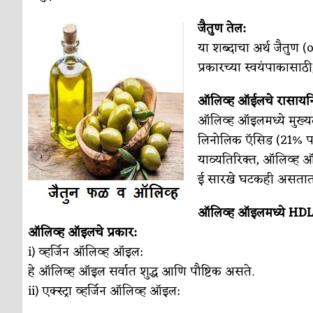
सुवर्ण – झळाळी
अर्थ-वाणिज्य
जैतुण तेल:
‘अर्थ’पूर्ण हास्य
अर्थ-वाणिज्य
या शब्दाचा अर्थ जैतुण 
अष्टपैलू : खंडू रांगणेकर
क्रिकेट
प्रकारच्या स्वयंपाकासाठ
अपूर्ण कथा
कथा
ऑलिव्ह ऑईलचे रासाय
ऑलिव्ह ऑइलमध्ये मुख्य
बुडीच खटलं – संयुक्त कुटुंब का गरजेचं?
विशेष लेख
लिनोलिक ऍसिड (21% पर्
याव्यतिरिक्त, ऑलिव्ह ऑ
ई सारखे घटकही असतात
ऑलिव्ह ऑइलमध्ये HD
ऑलिव्ह ऑइलचे प्रकार:
i) व्हर्जिन ऑलिव्ह ऑइल:
हे ऑलिव्ह ऑइल सर्वात शुद्ध आणि पौष्टिक असते.
ii) एक्स्ट्रा व्हर्जिन ऑलिव्ह ऑइल: