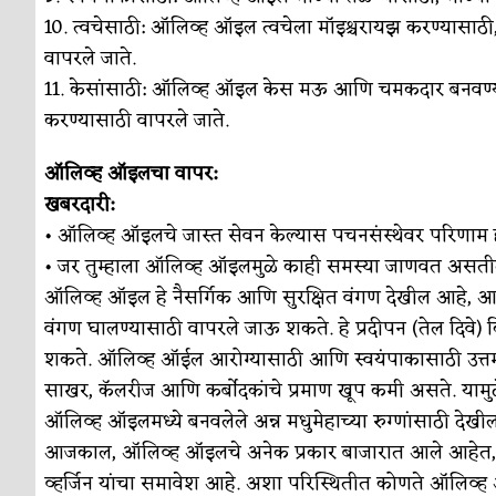
10. त्वचेसाठी: ऑलिव्ह ऑइल त्वचेला मॉइश्चरायझ करण्यासा
वापरले जाते.
11. केसांसाठी: ऑलिव्ह ऑइल केस मऊ आणि चमकदार बनवण्य
करण्यासाठी वापरले जाते.
ऑलिव्ह ऑइलचा वापर:
खबरदारी:
• ऑलिव्ह ऑइलचे जास्त सेवन केल्यास पचनसंस्थेवर परिणा
• जर तुम्हाला ऑलिव्ह ऑइलमुळे काही समस्या जाणवत असतील, 
ऑलिव्ह ऑइल हे नैसर्गिक आणि सुरक्षित वंगण देखील आहे, आणि स्
वंगण घालण्यासाठी वापरले जाऊ शकते. हे प्रदीपन (तेल दिवे)
शकते. ऑलिव्ह ऑईल आरोग्यासाठी आणि स्वयंपाकासाठी उत्त
साखर, कॅलरीज आणि कर्बोदकांचे प्रमाण खूप कमी असते. यामुळे
ऑलिव्ह ऑइलमध्ये बनवलेले अन्न मधुमेहाच्या रुग्णांसाठी देखी
आजकाल, ऑलिव्ह ऑइलचे अनेक प्रकार बाजारात आले आहेत, ज्यात रिफ
व्हर्जिन यांचा समावेश आहे. अशा परिस्थितीत कोणते ऑलिव्ह 