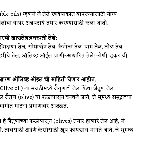
dible oils) म्हणजे जे तेले स्वयंपाकात वापरण्यासाठी योग्य
लांचा वापर अन्नपदार्थ तयार करण्यासाठी केला जातो.
ारची खाद्यतेल:वनस्पती तेले:
वात्रटिका
 शेंगदाणा तेल, सोयाबीन तेल, कैनोला तेल, पाम तेल, तीळ तेल,
टिका
हरीचे तेल, ऑलिव्ह ऑईल प्राणी-आधारित तेले: लोणी, डुकराची
पण ऑलिव्ह ऑइल ची माहिती घेणार आहोत.
live oil) ला मराठीमध्ये जैतुणाचे तेल किंवा जैतुण तेल
ेल जैतुण (olive) या फळापासून बनवले जाते, जे भूमध्य समुद्राच्या
 जोशी
युवा-विश्व
ागांत मोठ्या प्रमाणावर आढळते.
आरोग्य
े जैतुणांच्या फळांपासून (olives) तयार होणारे तेल आहे, जे
, त्वचेसाठी आणि केसांसाठी खूप फायद्याचे मानले जाते. जे भूमध्य
विशेष