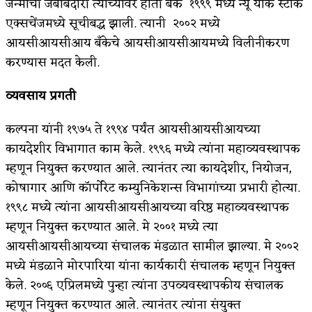
जन्माची जबाबदारी त्यांच्यावर होती बँक १९९९ मध्ये न्यू यॉर्क स्टॉक
एक्सचेंजमध्ये सूचीबद्ध झाली. त्यानी २००२ मध्ये
आयसीआयसीआय बँकेचे आयसीआयसीआयमध्ये विलीनीकरण
करण्यास मदत केली.
व्यवसाय प्रगती
कल्पना यांनी १९७५ ते १९९४ पर्यंत आयसीआयसीआयच्या
कायदेशीर विभागात काम केले. १९९६ मध्ये त्यांना महाव्यवस्थापक
म्हणून नियुक्त करण्यात आले. त्यानंतर त्या कायदेशीर, नियोजन,
कोषागार आणि कॉर्पोरेट कम्युनिकेशन्स विभागांच्या प्रभारी होत्या.
१९९८ मध्ये त्यांना आयसीआयसीआयच्या वरिष्ठ महाव्यवस्थापक
म्हणून नियुक्त करण्यात आले. मे २००१ मध्ये त्या
आयसीआयसीआयच्या संचालक मंडळात सामील झाल्या. मे २००२
मध्ये मंडळाने मोरपारिया यांना कार्यकारी संचालक म्हणून नियुक्त
केले. २००६ एप्रिलमध्ये पुन्हा त्यांना उपव्यवस्थापकीय संचालक
म्हणून नियुक्त करण्यात आले. त्यानंतर त्यांना संयुक्त