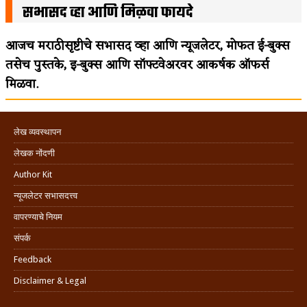
सभासद व्हा आणि मिळवा फायदे
आजच मराठीसृष्टीचे सभासद व्हा आणि न्यूजलेटर, मोफत ई-बुक्स
तसेच पुस्तके, इ-बुक्स आणि सॉफ्टवेअरवर आकर्षक ऑफर्स
मिळवा.
लेख व्यवस्थापन
लेखक नोंदणी
Author Kit
न्यूजलेटर सभासदत्त्व
वापरण्याचे नियम
संपर्क
Feedback
Disclaimer & Legal