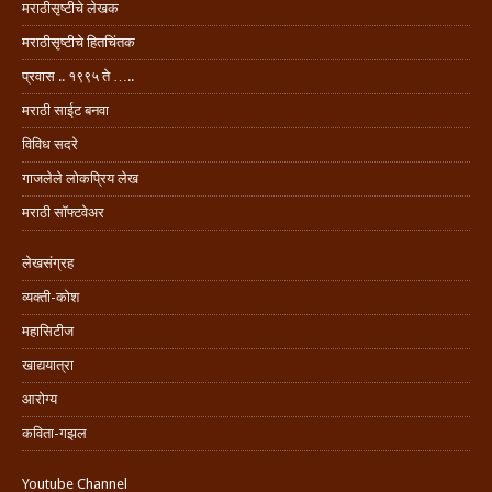
मराठीसृष्टीचे लेखक
मराठीसृष्टीचे हितचिंतक
प्रवास .. १९९५ ते …..
मराठी साईट बनवा
विविध सदरे
गाजलेले लोकप्रिय लेख
मराठी सॉफ्टवेअर
लेखसंग्रह
व्यक्ती-कोश
महासिटीज
खाद्ययात्रा
आरोग्य
कविता-गझल
Youtube Channel