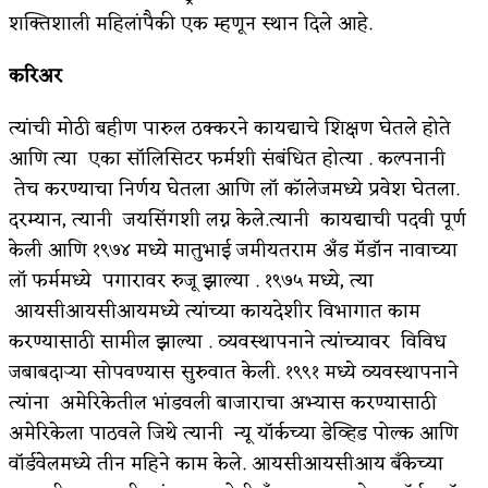
शक्तिशाली महिलांपैकी एक म्हणून स्थान दिले आहे.
अपूर्ण कथा
करिअर
बुडीच खटलं – संयुक्त कुटुंब का गरजेचं?
त्यांची मोठी बहीण पारुल ठक्करने कायद्याचे शिक्षण घेतले होते
आणि त्या एका सॉलिसिटर फर्मशी संबंधित होत्या . कल्पनानी
तेच करण्याचा निर्णय घेतला आणि लॉ कॉलेजमध्ये प्रवेश घेतला.
दरम्यान, त्यानी जयसिंगशी लग्न केले.त्यानी कायद्याची पदवी पूर्ण
केली आणि १९७४ मध्ये मातुभाई जमीयतराम अँड मॅडॉन नावाच्या
लॉ फर्ममध्ये पगारावर रुजू झाल्या . १९७५ मध्ये, त्या
आयसीआयसीआयमध्ये त्यांच्या कायदेशीर विभागात काम
करण्यासाठी सामील झाल्या . व्यवस्थापनाने त्यांच्यावर विविध
जबाबदाऱ्या सोपवण्यास सुरुवात केली. १९९१ मध्ये व्यवस्थापनाने
त्यांना अमेरिकेतील भांडवली बाजाराचा अभ्यास करण्यासाठी
अमेरिकेला पाठवले जिथे त्यानी न्यू यॉर्कच्या डेव्हिड पोल्क आणि
वॉर्डवेलमध्ये तीन महिने काम केले. आयसीआयसीआय बँकेच्या