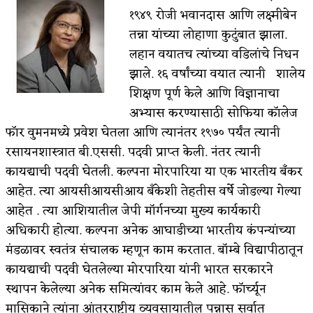
१९४९ रोजी भवानदास आणि लक्ष्मीबेन
किती घोषणांचा पाऊस होता
तन्ना यांच्या लोहाणा कुटुंबात झाला.
कसं हुईन तं हू माय…
लहान वयातच त्यांच्या वडिलांचे निधन
झाले. १६ वर्षांच्या वयात त्यानी शालेय
काळजाचे प्रेत
शिक्षण पूर्ण केले आणि विज्ञानाचा
चमकदार चांदी
अभ्यास करण्यासाठी सोफिया कॉलेज
फॉर वुमनमध्ये प्रवेश घेतला आणि त्यानंतर १९७० पर्यंत त्यानी
आदिवासींचा डॉक्टर, समाजसेवेचा ध्यास : डॉ. राहुल
रसायनशास्त्रात बी.एससी. पदवी प्राप्त केली. नंतर त्यानी
जोशी
कायद्याची पदवी घेतली. कल्पना मोरपारिया या एक भारतीय बँकर
आहेत. त्या आयसीआयसीआय बँकेशी तेहतीस वर्षे जोडल्या गेल्या
डेंग्यू: ताप उतरला म्हणजे धोका टळला असे नाही!
आहेत . त्या आशियातील जेपी मॉर्गनच्या मुख्य कार्यकारी
४ जुलै – इतिहासात घडलेल्या महत्त्वाच्या घटना
अधिकारी होत्या. कल्पना अनेक आघाडीच्या भारतीय कंपन्यांच्या
मंडळावर स्वतंत्र संचालक म्हणून काम करतात. बॉम्बे विद्यापीठातून
सुवर्ण – झळाळी
कायद्याची पदवी घेतलेल्या मोरपारिया यांनी भारत सरकारने
‘अर्थ’पूर्ण हास्य
स्थापन केलेल्या अनेक समित्यांवर काम केले आहे. फॉर्च्यून
मासिकाने त्यांना आंतरराष्ट्रीय व्यवसायातील पन्नास सर्वात
अष्टपैलू : खंडू रांगणेकर