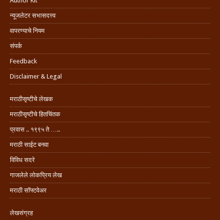
Author Kit
न्यूजलेटर सभासदत्त्व
वापरण्याचे नियम
संपर्क
Feedback
Disclaimer & Legal
मराठीसृष्टीचे लेखक
मराठीसृष्टीचे हितचिंतक
प्रवास .. १९९५ ते …..
मराठी साईट बनवा
विविध सदरे
गाजलेले लोकप्रिय लेख
मराठी सॉफ्टवेअर
लेखसंग्रह