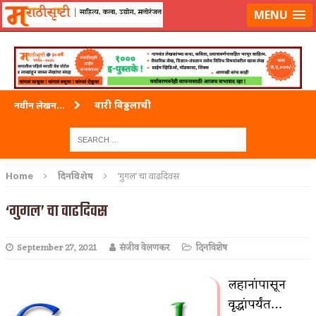
लॉग-इन करा
|
लेखक नोंदणी करा
MENU
वारी विठ्ठलाची
नवीन लेखन...
ताम्र – एक अफलातून धातू (COPPER)
जेव्हा मी आडनांव बदलले
Home
दिनविशेष
‘गुगल’ चा वाढदिवस
अशी एक कविता लिहू इच्छिते
‘गुगल’ चा वाढदिवस
पाटलाची विहीर
September 27, 2021
संजीव वेलणकर
दिनविशेष
शपथ
पुस्तके बदलायची आहेत तुम्हाला!
लहानांपासून
वृद्धांपर्यंत…
किती घोषणांचा पाऊस होता