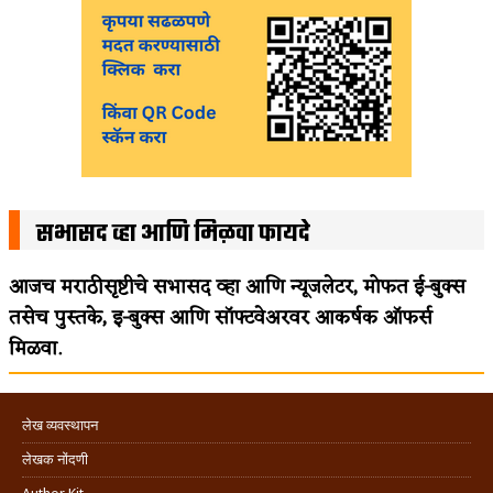
सभासद व्हा आणि मिळवा फायदे
आजच मराठीसृष्टीचे सभासद व्हा आणि न्यूजलेटर, मोफत ई-बुक्स
तसेच पुस्तके, इ-बुक्स आणि सॉफ्टवेअरवर आकर्षक ऑफर्स
मिळवा.
लेख व्यवस्थापन
लेखक नोंदणी