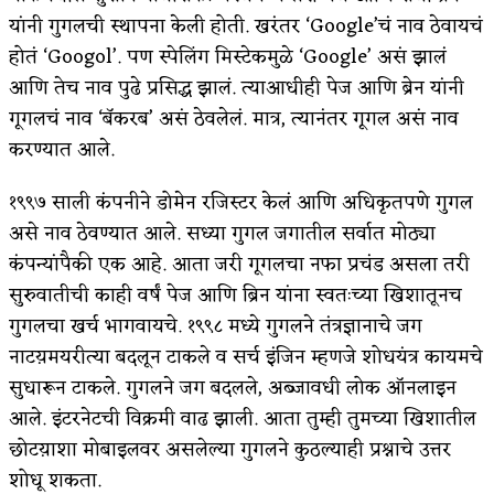
यांनी गुगलची स्थापना केली होती. खरंतर ‘Google’चं नाव ठेवायचं
बुडीच खटलं – संयुक्त कुटुंब का गरजेचं?
होतं ‘Googol’. पण स्पेलिंग मिस्टेकमुळे ‘Google’ असं झालं
भाषा, उच्चार आणि बहुभाषिकता
आणि तेच नाव पुढे प्रसिद्ध झालं. त्याआधीही पेज आणि ब्रेन यांनी
गूगलचं नाव ‘बॅकरब’ असं ठेवलेलं. मात्र, त्यानंतर गूगल असं नाव
करण्यात आले.
१९९७ साली कंपनीने डोमेन रजिस्टर केलं आणि अधिकृतपणे गुगल
असे नाव ठेवण्यात आले. सध्या गुगल जगातील सर्वात मोठ्या
कंपन्यांपैकी एक आहे. आता जरी गूगलचा नफा प्रचंड असला तरी
सुरुवातीची काही वर्षं पेज आणि ब्रिन यांना स्वतःच्या खिशातूनच
गुगलचा खर्च भागवायचे. १९९८ मध्ये गुगलने तंत्रज्ञानाचे जग
नाटय़मयरीत्या बदलून टाकले व सर्च इंजिन म्हणजे शोधयंत्र कायमचे
सुधारून टाकले. गुगलने जग बदलले, अब्जावधी लोक ऑनलाइन
आले. इंटरनेटची विक्रमी वाढ झाली. आता तुम्ही तुमच्या खिशातील
छोटय़ाशा मोबाइलवर असलेल्या गुगलने कुठल्याही प्रश्नाचे उत्तर
शोधू शकता.