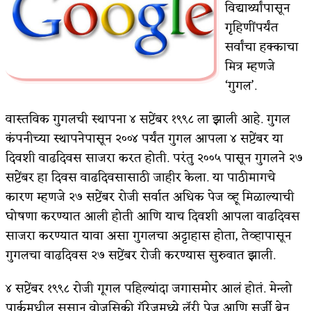
विद्यार्थ्यांपासून
कसं हुईन तं हू माय…
गृहिणींपर्यंत
सर्वांचा हक्काचा
काळजाचे प्रेत
मित्र म्हणजे
चमकदार चांदी
‘गुगल’.
आदिवासींचा डॉक्टर, समाजसेवेचा ध्यास : डॉ. राहुल
वास्तविक गुगलची स्थापना ४ सप्टेंबर १९९८ ला झाली आहे. गुगल
जोशी
कंपनीच्या स्थापनेपासून २००४ पर्यंत गुगल आपला ४ सप्टेंबर या
दिवशी वाढदिवस साजरा करत होती. परंतु २००५ पासून गुगलने २७
डेंग्यू: ताप उतरला म्हणजे धोका टळला असे नाही!
सप्टेंबर हा दिवस वाढदिवसासाठी जाहीर केला. या पाठीमागचे
४ जुलै – इतिहासात घडलेल्या महत्त्वाच्या घटना
कारण म्हणजे २७ सप्टेंबर रोजी सर्वात अधिक पेज व्हू मिळाल्याची
घोषणा करण्यात आली होती आणि याच दिवशी आपला वाढदिवस
सुवर्ण – झळाळी
साजरा करण्यात यावा असा गुगलचा अट्टाहास होता, तेव्हापासून
‘अर्थ’पूर्ण हास्य
गुगलचा वाढदिवस २७ सप्टेंबर रोजी करण्यास सुरुवात झाली.
अष्टपैलू : खंडू रांगणेकर
४ सप्टेंबर १९९८ रोजी गूगल पहिल्यांदा जगासमोर आलं होतं. मेन्लो
पार्कमधील सुसान वोजसिकी गॅरेजमध्ये लॅरी पेज आणि सर्जी ब्रेन
अपूर्ण कथा