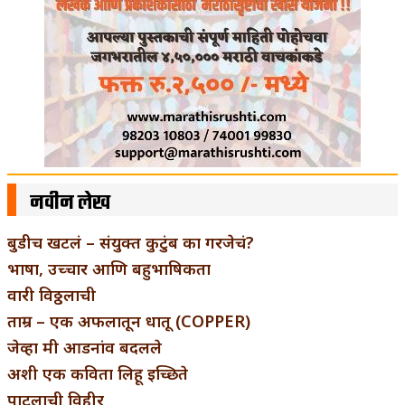
नवीन लेख
बुडीच खटलं – संयुक्त कुटुंब का गरजेचं?
भाषा, उच्चार आणि बहुभाषिकता
वारी विठ्ठलाची
ताम्र – एक अफलातून धातू (COPPER)
जेव्हा मी आडनांव बदलले
अशी एक कविता लिहू इच्छिते
पाटलाची विहीर