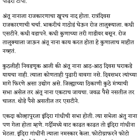
पांढरी टोपी.
किती घोषणांचा पाऊस होता
अंतू नानाला राजकारणाचा खूपच नाद होता. रात्रंदिवस
कसं हुईन तं हू माय…
राजकारणाची चर्चा. भाकरीचं गाठोडं घेऊन रोज तालुक्याला. कधी
एसटीने. कधी वडापने. कधी कुणाच्या तरी गाडीवर बसून. रोज
काळजाचे प्रेत
तालुक्याला जाऊन अंतू नाना काय करत होता हे कुणालाच माहीत
चमकदार चांदी
नव्हतं.
आदिवासींचा डॉक्टर, समाजसेवेचा ध्यास : डॉ. राहुल
कुठलीही निवडणूक आली की अंतू नाना आठ-आठ दिवस घराकडे
यायचा नाही. त्याला कोणताही पुढारी वावगा नसे. दिवसभर त्यांच्या
जोशी
मागे फिरणे असा उद्योग असे. जिल्ह्याच्या ठिकाणी कुठे मंत्र्याची
डेंग्यू: ताप उतरला म्हणजे धोका टळला असे नाही!
स
भा असेल तर अंतू नाना एकटाच जायचा. जवळ पैसे नसतील तर
४ जुलै – इतिहासात घडलेल्या महत्त्वाच्या घटना
चालत. थोडे पैसे असतील तर एसटीने.
सुवर्ण – झळाळी
एकदा कोल्हापूरला इंदिरा गांधीची सभा होती. त्या सभेला अंतु नाना
पण गेला होता म्हणे. गर्दीमध्ये वाट काढत काढत तो इंदिरा गांधीना
‘अर्थ’पूर्ण हास्य
भेटला. इंदिरा गांधींनी त्याला नमस्कार केला. फोटोग्राफरने फोटो
अष्टपैलू : खंडू रांगणेकर