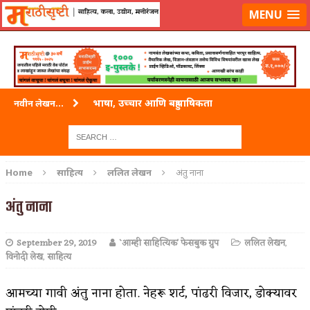
लॉग-इन करा
|
लेखक नोंदणी करा
MENU
भाषा, उच्चार आणि बहुभाषिकता
नवीन लेखन...
वारी विठ्ठलाची
ताम्र – एक अफलातून धातू (COPPER)
Home
साहित्य
ललित लेखन
अंतु नाना
जेव्हा मी आडनांव बदलले
अंतु नाना
अशी एक कविता लिहू इच्छिते
September 29, 2019
`आम्ही साहित्यिक' फेसबुक ग्रुप
ललित लेखन
,
पाटलाची विहीर
विनोदी लेख
,
साहित्य
शपथ
आमच्या गावी अंतु नाना होता. नेहरू शर्ट, पांढरी विजार, डोक्यावर
पुस्तके बदलायची आहेत तुम्हाला!