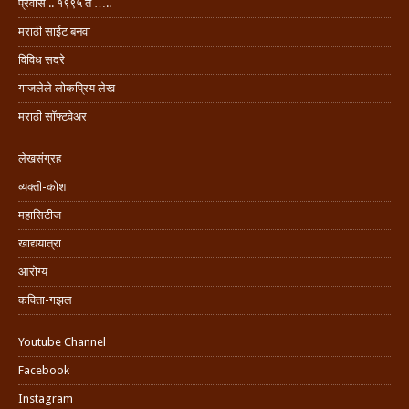
प्रवास .. १९९५ ते …..
मराठी साईट बनवा
विविध सदरे
गाजलेले लोकप्रिय लेख
मराठी सॉफ्टवेअर
लेखसंग्रह
व्यक्ती-कोश
महासिटीज
खाद्ययात्रा
आरोग्य
कविता-गझल
Youtube Channel
Facebook
Instagram