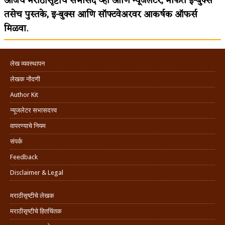
आजच मराठीसृष्टीचे सभासद व्हा आणि न्यूजलेटर, मोफत ई-बुक्स
तसेच पुस्तके, इ-बुक्स आणि सॉफ्टवेअरवर आकर्षक ऑफर्स
मिळवा.
लेख व्यवस्थापन
लेखक नोंदणी
Author Kit
न्यूजलेटर सभासदत्त्व
वापरण्याचे नियम
संपर्क
Feedback
Disclaimer & Legal
मराठीसृष्टीचे लेखक
मराठीसृष्टीचे हितचिंतक