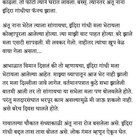
काढला. तो फोटो त्याने घरात लावला. बस्स्. त्यानंतर अंतू नाना
इंदिरा गांधीचा फॅनच झाला.
अपूर्ण कथा
बुडीच खटलं – संयुक्त कुटुंब का गरजेचं?
अंतू नाना भेटेल त्याला सांगायचा, इंदिरा गांधी मला भेटायला
कोल्हापूरला आलेल्या होत्या. त्या माझी वाट पाहत होत्या. बरे झाले
मला एसटी सापडली. मी लवकर गेलो. नाहीतर त्यांचा खुप वेळ
वाया गेला असता…
आभाळात विमान दिसलं की तो म्हणायचा, इंदिरा गांधी मला
भेटायला आलेल्या आहेत. माझ्या व्यापातून आज भेट नाही झाली
तर मला दिल्लीला जावे लागेल. वर्तमानपत्रात कुठे सभा झालेली
बातमी आली तर तो सांगायचा या सभेला मला पण बोलवलेले होते.
परंतु मतदारसंघात भरपूर काम असल्यामुळे मी जाऊ शकलो नाही.
असे बरेच दिवस चालले होते.
गावातल्या चौकात संध्याकाळी अंतू नाना रोज बसलेला असे. इंदिरा
गांधी बद्दल तास तास बोलत असे. लोक गंमत म्हणून ऐकून घेत.