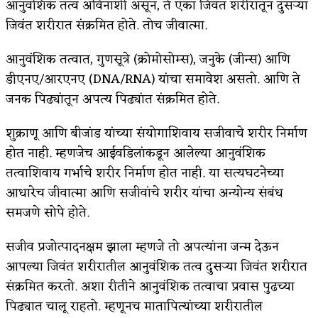
आनुवंशिक तत्व अविनाशी असून, ते एका जिवंत शरीरातून दुसर्‍या
जिवंत शरीरात संक्रमित होते. तोच जीवात्मा.
आनुवंशिक तत्वात, गुणसूत्रे (क्रोमोसोम्स), जनुके (जीन्स) आणि
डीएनए/आरएनए (DNA/RNA) यांचा समावेश असतो. आणि ते
जनक पिढ्यांतून अपत्य पिढ्यांत संक्रमित होते.
शुक्राणू आणि बीजांड यांच्या संयोगाशिवाय सजीवाचे शरीर निर्माण
होत नाही. म्हणजेच आईवडिलांकडून आलेल्या आनुवंशिक
तत्वाशिवाय गर्भाचे शरीर निर्माण होत नाही. या सत्यघटनेच्या
आधारेच जीवात्मा आणि सजीवांचे शरीर यांचा अन्योन्य संबंध
समजणे सोपे होते.
सजीव प्रजोत्पादनक्षम झाला म्हणजे तो अपत्यांना जन्म देऊन
आपल्या जिवंत शरीरातील आनुवंशिक तत्व दुसर्‍या जिवंत शरीरात
संक्रमित करतो. अशा रीतीने आनुवंशिक तत्वाचा प्रवास पुढच्या
पिढ्यात चालू राहतो. म्हणूनच मातापित्यांच्या शरीरातील