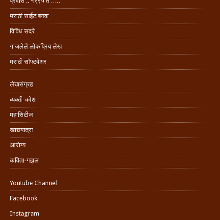
प्रवास .. १९९५ ते …..
मराठी साईट बनवा
विविध सदरे
गाजलेले लोकप्रिय लेख
मराठी सॉफ्टवेअर
लेखसंग्रह
व्यक्ती-कोश
महासिटीज
खाद्ययात्रा
आरोग्य
कविता-गझल
Youtube Channel
Facebook
Instagram