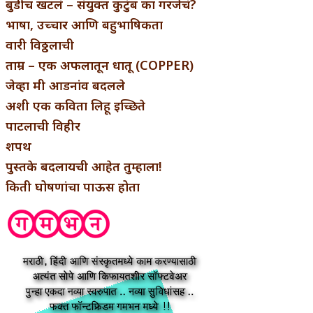
बुडीच खटलं – संयुक्त कुटुंब का गरजेचं?
भाषा, उच्चार आणि बहुभाषिकता
वारी विठ्ठलाची
ताम्र – एक अफलातून धातू (COPPER)
जेव्हा मी आडनांव बदलले
अशी एक कविता लिहू इच्छिते
पाटलाची विहीर
शपथ
पुस्तके बदलायची आहेत तुम्हाला!
किती घोषणांचा पाऊस होता