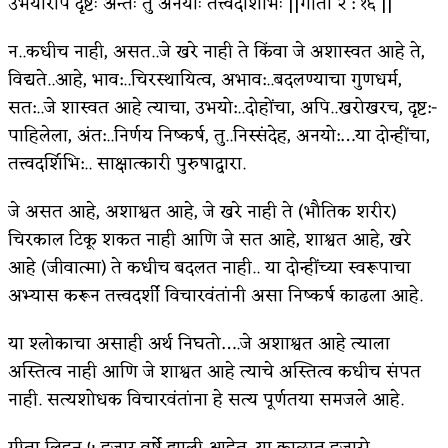
उभयोरपि दृष्टः अन्तः तु अनयोः तत्त्वदर्शिभिः ||गीता २ : १६ ||
किती घोषणांचा पाऊस होता
न..कधीच नाही, असत..जे खरे नाही ते किंवा जे अशास्वत आहे ते,
कसं हुईन तं हू माय…
विद्यते..आहे, भाव:..चिरस्थायित्व, अभाव:..बदलण्याचा गुणधर्म,
सत:..जे शास्वत आहे त्याचा, उभयो:..दोहोंचा, अपि..खरोखरच, दृष्ट:-
काळजाचे प्रेत
पाहिलेला, अंत:..निर्णय निष्कर्ष, तु..निस्संदेह, अनयो:…या दोन्हींचा,
चमकदार चांदी
तत्त्वदर्शिभि:.. साक्षात्कारी पुरुषाद्वारा.
आदिवासींचा डॉक्टर, समाजसेवेचा ध्यास : डॉ. राहुल
जे असत आहे, अशाश्वत आहे, जे खरे नाही ते (भौतिक शरीर)
चिरकाल टिकू शकत नाही आणि जे सत आहे, शाश्वत आहे, खरे
जोशी
आहे (जीवात्मा) ते कधीच बदलत नाही.. या दोन्हींच्या स्वरूपाचा
डेंग्यू: ताप उतरला म्हणजे धोका टळला असे नाही!
अभ्यास करून तत्त्वदर्शी विचारवंतांनी असा निष्कर्ष काढला आहे.
४ जुलै – इतिहासात घडलेल्या महत्त्वाच्या घटना
या श्लोकाचा असाही अर्थ निघतो….जे अशाश्वत आहे त्याला
सुवर्ण – झळाळी
अस्तित्व नाही आणि जे शाश्वत आहे त्याचे अस्तित्व कधीच संपत
नाही. सत्यशोधक विचारवंतांना हे सत्य पूर्णतया समजले आहे.
‘अर्थ’पूर्ण हास्य
अष्टपैलू : खंडू रांगणेकर
गीता लिहून ५ हजार वर्षे झाली आहेत. या काळात हजारो