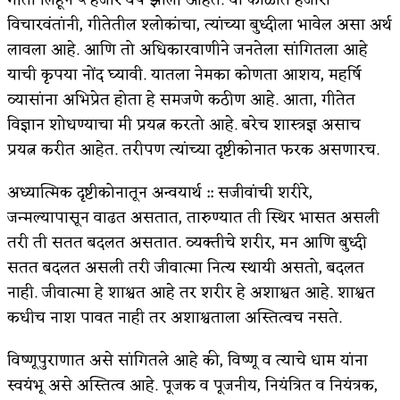
विचारवंतांनी, गीतेतील श्लोकांचा, त्यांच्या बुध्दीला भावेल असा अर्थ
अपूर्ण कथा
लावला आहे. आणि तो अधिकारवाणीने जनतेला सांगितला आहे
बुडीच खटलं – संयुक्त कुटुंब का गरजेचं?
याची कृपया नोंद घ्यावी. यातला नेमका कोणता आशय, महर्षि
व्यासांना अभिप्रेत होता हे समजणे कठीण आहे. आता, गीतेत
विज्ञान शोधण्याचा मी प्रयत्न करतो आहे. बरेच शास्त्रज्ञ असाच
प्रयत्न करीत आहेत. तरीपण त्यांच्या दृष्टीकोनात फरक असणारच.
अध्यात्मिक दृष्टीकोनातून अन्वयार्थ :: सजीवांची शरीरे,
जन्मल्यापासून वाढत असतात, तारुण्यात ती स्थिर भासत असली
तरी ती सतत बदलत असतात. व्यक्तीचे शरीर, मन आणि बुध्दी
सतत बदलत असली तरी जीवात्मा नित्य स्थायी असतो, बदलत
नाही. जीवात्मा हे शाश्वत आहे तर शरीर हे अशाश्वत आहे. शाश्वत
कधीच नाश पावत नाही तर अशाश्वताला अस्तित्वच नसते.
विष्णूपुराणात असे सांगितले आहे की, विष्णू व त्याचे धाम यांना
स्वयंभू असे अस्तित्व आहे. पूजक व पूजनीय, नियंत्रित व नियंत्रक,