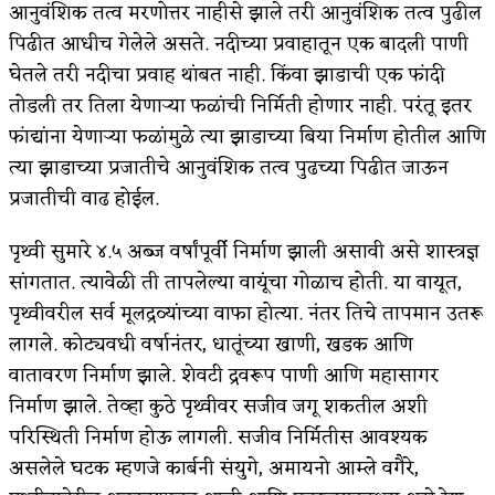
आनुवंशिक तत्व मरणोत्तर नाहीसे झाले तरी आनुवंशिक तत्व पुढील
पिढीत आधीच गेलेले असते. नदीच्या प्रवाहातून एक बादली पाणी
घेतले तरी नदीचा प्रवाह थांबत नाही. किंवा झाडाची एक फांदी
तोडली तर तिला येणार्‍या फळांची निर्मिती होणार नाही. परंतू इतर
फांद्यांना येणार्‍या फळांमुळे त्या झाडाच्या बिया निर्माण होतील आणि
त्या झाडाच्या प्रजातीचे आनुवंशिक तत्व पुढच्या पिढीत जाऊन
प्रजातीची वाढ होईल.
पृथ्वी सुमारे ४.५ अब्ज वर्षांपूर्वी निर्माण झाली असावी असे शास्त्रज्ञ
सांगतात. त्यावेळी ती तापलेल्या वायूंचा गोळाच होती. या वायूत,
पृथ्वीवरील सर्व मूलद्रव्यांच्या वाफा होत्या. नंतर तिचे तापमान उतरू
लागले. कोट्यवधी वर्षानंतर, धातूंच्या खाणी, खडक आणि
वातावरण निर्माण झाले. शेवटी द्रवरूप पाणी आणि महासागर
निर्माण झाले. तेव्हा कुठे पृथ्वीवर सजीव जगू शकतील अशी
परिस्थिती निर्माण होऊ लागली. सजीव निर्मितीस आवश्यक
असलेले घटक म्हणजे कार्बनी संयुगे, अमायनो आम्ले वगैरे,