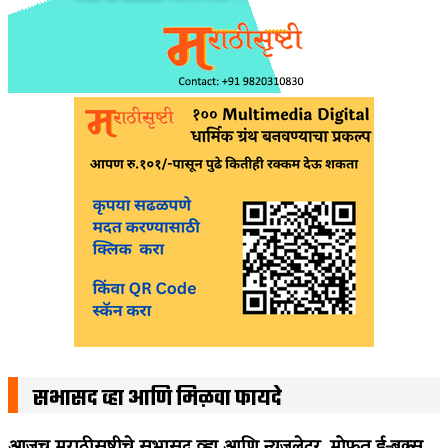
सभासद व्हा आणि मिळवा फायदे
आजच मराठीसृष्टीचे सभासद व्हा आणि न्यूजलेटर, मोफत ई-बुक्स