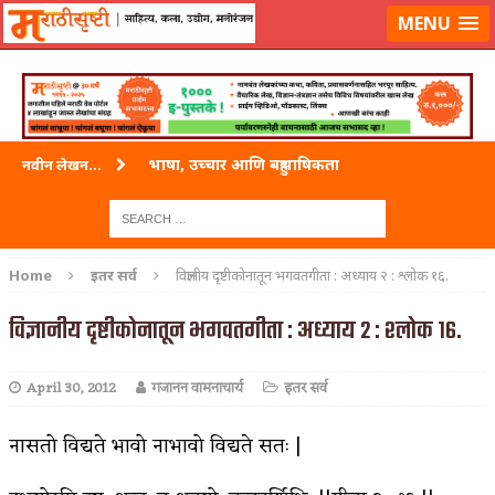
लॉग-इन करा
|
लेखक नोंदणी करा
MENU
भाषा, उच्चार आणि बहुभाषिकता
नवीन लेखन...
वारी विठ्ठलाची
ताम्र – एक अफलातून धातू (COPPER)
Home
इतर सर्व
विज्ञानीय दृष्टीकोनातून भगवतगीता : अध्याय २ : श्लोक १६.
जेव्हा मी आडनांव बदलले
विज्ञानीय दृष्टीकोनातून भगवतगीता : अध्याय २ : श्लोक १६.
अशी एक कविता लिहू इच्छिते
April 30, 2012
गजानन वामनाचार्य
इतर सर्व
पाटलाची विहीर
शपथ
नासतो विद्यते भावो नाभावो विद्यते सतः |
पुस्तके बदलायची आहेत तुम्हाला!