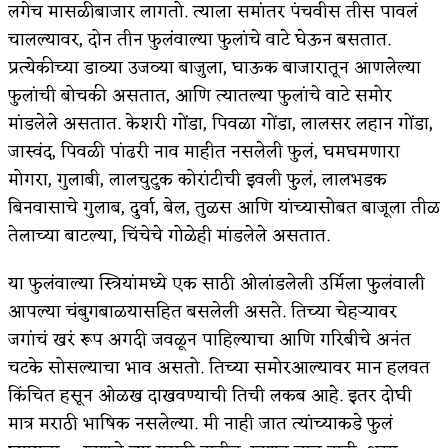
लगेच मासळीबाजार लागतो. त्याला समांतर पंचवीस तीस पावलं
किती घोषणांचा पाऊस होता
चालल्यावर, दोन तीन फुलंवाल्या फुलांचे वाटे घेऊन बसतात.
प्रत्येकीच्या डाव्या उजव्या बाजुला, घाऊक बाजारातून आणलेल्या
कसं हुईन तं हू माय…
फुलांची बोचकी असतात, आणि त्यातल्या फुलांचे वाटे समोर
काळजाचे प्रेत
मांडलेले असतात. केशरी गोंडा, पिवळा गोंडा, लालसर लहान गोंडा,
जास्वंद, पिवळी पांढरी नाव माहीत नसलेली फुलं, घमघमणारा
चमकदार चांदी
मोगरा, गुलाबी, लालचुटुक कोरांटीची इवली फुलं, लालभडक
आदिवासींचा डॉक्टर, समाजसेवेचा ध्यास : डॉ. राहुल
बिनवासाचे गुलाब, दुर्वा, बेल, तुळस आणि यांच्यासोबत बाजूला तीळ
तेलाच्या बाटल्या, चिंचेचे गोळेही मांडलेले असतात.
जोशी
डेंग्यू: ताप उतरला म्हणजे धोका टळला असे नाही!
या फुलंवाल्या स्त्रियांमध्ये एक साठी ओलांडलेली उर्मिला फुलंवाली
आपल्या चंबुगबाळयासहित बसलेली असते. तिच्या चेहऱ्यावर
४ जुलै – इतिहासात घडलेल्या महत्त्वाच्या घटना
जगांचं खरं रूप अगदी जवळून पाहिल्याचा आणि गरिबीचे अनंत
सुवर्ण – झळाळी
चटके सोसल्याचा भाव असतो. तिच्या समोरआल्यावर मान हलवत
किंचित हसून ओळख दाखवण्याची तिची लकब आहे. इतर दोघी
‘अर्थ’पूर्ण हास्य
मात्र मराठी भाषिक नसलेल्या. मी नाही जात त्यांच्याकडे फुलं
अष्टपैलू : खंडू रांगणेकर