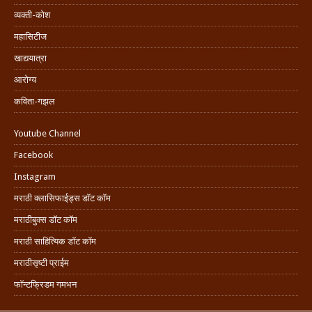
व्यक्ती-कोश
महासिटीज
खाद्ययात्रा
आरोग्य
कविता-गझल
Youtube Channel
Facebook
Instagram
मराठी क्लासिफाईड्स डॉट कॉम
मराठीबुक्स डॉट कॉम
मराठी साहित्यिक डॉट कॉम
मराठीसृष्टी प्राईम
फॉन्टफ्रिडम गमभन