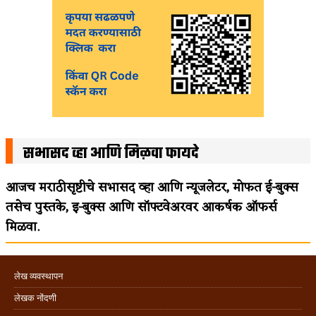
सभासद व्हा आणि मिळवा फायदे
आजच मराठीसृष्टीचे सभासद व्हा आणि न्यूजलेटर, मोफत ई-बुक्स
तसेच पुस्तके, इ-बुक्स आणि सॉफ्टवेअरवर आकर्षक ऑफर्स
मिळवा.
लेख व्यवस्थापन
लेखक नोंदणी