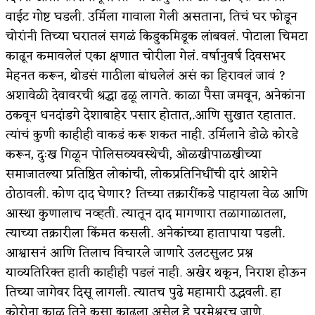
वाईट गोष्ट घडली. उर्मिला गावाला गेली असताना, तिचं घर फोडून
चोरांनी तिच्या घरातलं सगळं किडुकमिडूक लांबवलं. पोटाला चिमटा
काढून कमावलेलं एका क्षणात चोरीला गेलं. वर्षानुवर्ष दिवसभर
मेहनत करून, थोडसं गाठीला बांधलेलं असं का हिरावलं जावं ?
अशावेळी देवावरची श्रद्धा ढळू लागते. काळा पैसा जमवून, अनेकांना
ठकवून धनदांडगे देशाबाहेर पसार होतात,.आणि सुखात रहातात.
त्यांचं कुणी काहीही वाकडं करू शकत नाही. उर्मिलाने डोळे कोरडे
करून, दुःख गिळून पोलिसव्यवस्थेची, ओळखीपाळखीच्या
समाजातल्या प्रतिष्ठित लोकांची, लोकप्रतिनिधींची दारं आशेने
ठोठावली. कोण दाद घेणार? तिच्या तक्रारींकडे पाहायला वेळ आणि
आस्था कुणालाच नव्हती. त्यातून दाद मागणारा तळागाळातला,
त्याच्या तक्रारीला किंमत कसली. अनेकांच्या हातापाया पडली.
आश्वासनं आणि तिलाच विचारले जाणारे उलटसुलट प्रश्न
याव्यतिरिक्त हाती काहीही पडलं नाही. अखेर थकून, निराश होऊन
तिच्या जागेवर दिसू लागली. त्यातच पुढे महामारी उद्भवली. हा
कोरोना काळ तिने कसा काढला असेल हे परमेश्वरच जाणे.