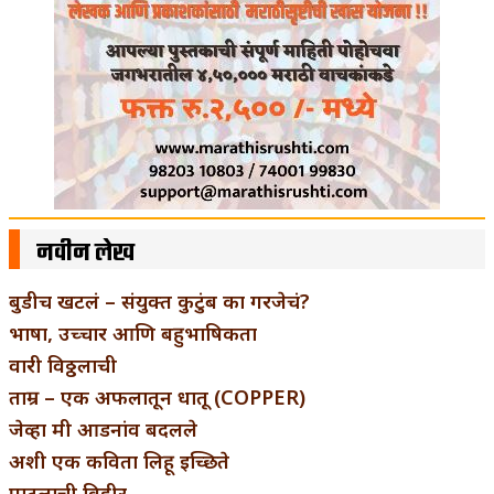
नवीन लेख
बुडीच खटलं – संयुक्त कुटुंब का गरजेचं?
भाषा, उच्चार आणि बहुभाषिकता
वारी विठ्ठलाची
ताम्र – एक अफलातून धातू (COPPER)
जेव्हा मी आडनांव बदलले
अशी एक कविता लिहू इच्छिते
पाटलाची विहीर