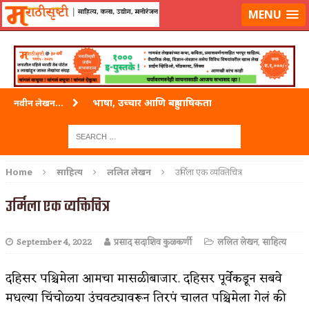
लॉग-इन करा
|
लेखक नोंदणी करा
MENU
भाषा, उच्चार आणि बहुभाषिकता
नवीन लेखन...
वारी विठ्ठलाची
ताम्र – एक अफलातून धातू (COPPER)
Home
साहित्य
ललित लेखन
उर्मिला एक व्यक्तिचित्र
जेव्हा मी आडनांव बदलले
उर्मिला एक व्यक्तिचित्र
अशी एक कविता लिहू इच्छिते
September 4, 2022
प्रसाद सदाशिव कुळकर्णी
ललित लेखन
,
साहित्य
पाटलाची विहीर
शपथ
दहिसर पश्चिमेला आमचा मासळीबाजार. दहिसर पूर्वेकडून सबवे
मधल्या चिंचोळ्या उंचवट्यावरून तिरपं चालत पश्चिमेला गेलं की
पुस्तके बदलायची आहेत तुम्हाला!