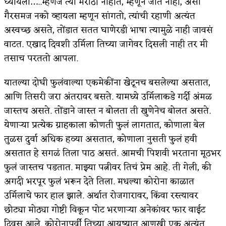
घ्यायला…..म्हणजे त्या मराठी नाहीत, म्हणून जात नाही, असा
गैरसमज नको व्हायला म्हणून सांगतो, त्यांची रहाणी अत्यंत
अपूर्ण कथा
अस्वच्छ असते, तोंडात सतत घाणेरडी भाषा त्यामुळे नाही जावसं
बुडीच खटलं – संयुक्त कुटुंब का गरजेचं?
वाटत. एखाद दिवशी उर्मिला तिच्या जागेवर दिसली नाही तर मी
तसाच परततो आपला.
यातल्या दोघी फुलंवाल्या एकमेकींना खेटूनच बसलेल्या असतात,
आणि तिसरी जरा अंतरावर बसते. यामध्ये उर्मिलाकडे गर्दी अंमळ
जास्तच असते. तोंडाने जास्त न बोलता ती खुणेनेच बोलत असते.
येणाऱ्या प्रत्येक ग्राहकाला कोणती फुलं लागतात, कोणाला बेल
तुळस दुर्वा अधिक हव्या असतात, कोणाला नुसती फुलं हवी
असतात हे सगळं तिला पाठ असतं. आमची पिशवी भरताना मूठभर
फुलं जास्तच पडतात. माझ्या पत्नीवर तिचं प्रेम आहे. ती गेली, की
अगदी भरपूर फुलं भरून देते तिला. मधल्या कोरोना काळात
उर्मिलाचे फार हाल झाले. अर्थात रोजगारावर, किंवा रस्त्यावर
छोट्या मोठ्या गोष्टी विकून पोट भरणाऱ्या अनेकांवर फार वाईट
दिवस आले. कोरोनापूर्वी तिच्या आयुष्यात आणखी एक अत्यंत