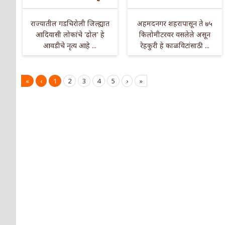
राज्यातील गडचिरोली जिल्ह्यात
अहमदनगर शहरापासून ते ७५
आदिवासी लोकांचे 'ढोल' हे
किलोमीटरवर वसलेले असून
आवडीचे नृत्य आहे ...
रेहकुरी हे काळविटांसाठी ...
«
‹
1
2
3
4
5
›
»