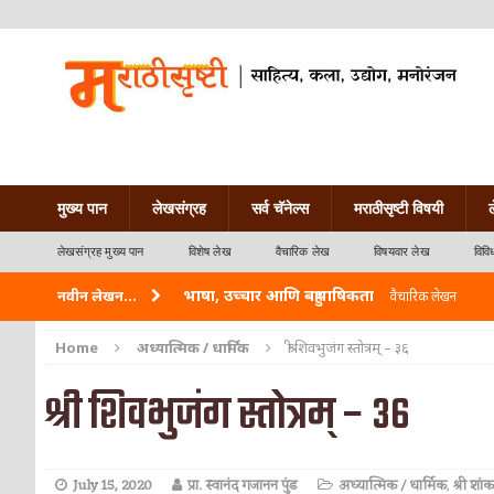
मुख्य पान
लेखसंग्रह
सर्व चॅनेल्स
मराठीसृष्टी विषयी
लेखसंग्रह मुख्य पान
विशेष लेख
वैचारिक लेख
विषयवार लेख
विवि
भाषा, उच्चार आणि बहुभाषिकता
नवीन लेखन...
वैचारिक लेखन
वारी विठ्ठलाची
कविता-गझल-चारोळी-वात्रटिका
Home
अध्यात्मिक / धार्मिक
श्री शिवभुजंग स्तोत्रम् – ३६
ताम्र – एक अफलातून धातू (COPPER)
आयुर्वेद
श्री शिवभुजंग स्तोत्रम् – ३६
जेव्हा मी आडनांव बदलले
वैचारिक लेखन
अशी एक कविता लिहू इच्छिते
कविता-गझल-चारोळी-वात
July 15, 2020
प्रा. स्वानंद गजानन पुंड
अध्यात्मिक / धार्मिक
,
श्री शां