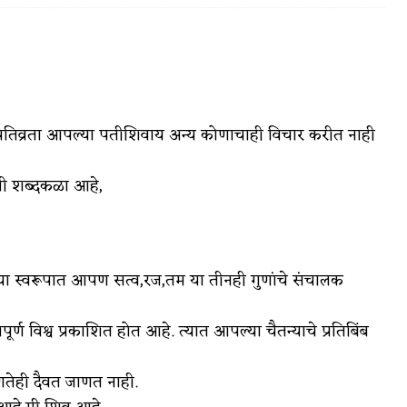
वात्रटिका
ादी पतिव्रता आपल्या पतीशिवाय अन्य कोणाचाही विचार करीत नाही
टिका
ांची शब्दकळा आहे,
ला च्या स्वरूपात आपण सत्व,रज,तम या तीनही गुणांचे संचालक
 जोशी
युवा-विश्व
ूर्ण विश्व प्रकाशित होत आहे. त्यात आपल्या चैतन्याचे प्रतिबिंब
आरोग्य
विशेष
णतेही दैवत जाणत नाही.