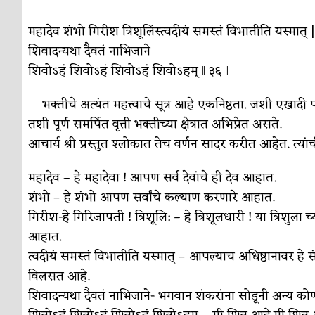
पाटलाची विहीर
कविता-गझल-चारोळी-वात्रटिका
महादेव शंभो गिरीश त्रिशूलिंस्त्वदीयं समस्तं विभातीति यस्मात् |
शिवादन्यथा दैवतं नाभिजाने
शपथ
कविता-गझल-चारोळी-वात्रटिका
शिवोऽहं शिवोऽहं शिवोऽहं शिवोऽहम् ‖ ३६ ‖
पुस्तके बदलायची आहेत तुम्हाला!
कविता-गझल-चारोळी-
भक्तीचे अत्यंत महत्त्वाचे सूत्र आहे एकनिष्ठता. जशी एख
किती घोषणांचा पाऊस होता
कविता-गझल-चारोळी-वात्र
तशी पूर्ण समर्पित वृत्ती भक्तीच्या क्षेत्रात अभिप्रेत असते.
कसं हुईन तं हू माय…
आचार्य श्री प्रस्तुत श्लोकात तेच वर्णन सादर करीत आहेत. त्य
परिचय आणि परिक्षणे
काळजाचे प्रेत
कविता-गझल-चारोळी-वात्रटिका
महादेव – हे महादेवा ! आपण सर्व देवांचे ही देव आहात.
शंभो – हे शंभो आपण सर्वांचे कल्याण करणारे आहात.
चमकदार चांदी
अर्थ-वाणिज्य
गिरीश-हे गिरिजापती ! त्रिशूलि: – हे त्रिशूलधारी ! या त्रिशु
आदिवासींचा डॉक्टर, समाजसेवेचा ध्यास : डॉ. राहुल
आहात.
त्वदीयं समस्तं विभातीति यस्मात् – आपल्याच अधिष्ठानावर हे संप
डेंग्यू: ताप उतरला म्हणजे धोका टळला असे नाही!
विलसत आहे.
४ जुलै – इतिहासात घडलेल्या महत्त्वाच्या घटना
दिन
शिवादन्यथा दैवतं नाभिजाने- भगवान शंकरांना सोडूनी अन्य को