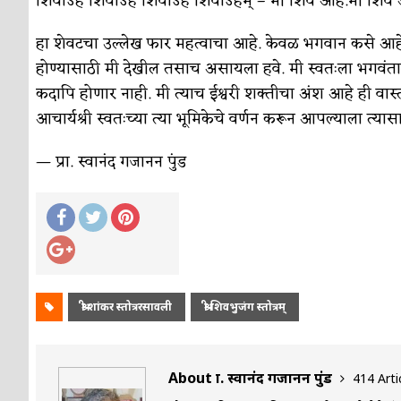
शिवोऽहं शिवोऽहं शिवोऽहं शिवोऽहम् – मी शिव आहे.मी शिव 
सुवर्ण – झळाळी
अर्थ-वाणिज्य
हा शेवटचा उल्लेख फार महत्वाचा आहे. केवळ भगवान कसे आहेत
‘अर्थ’पूर्ण हास्य
अर्थ-वाणिज्य
होण्यासाठी मी देखील तसाच असायला हवे. मी स्वतःला भगवंता प
अष्टपैलू : खंडू रांगणेकर
क्रिकेट
कदापि होणार नाही. मी त्याच ईश्वरी शक्तीचा अंश आहे ही वास्
आचार्यश्री स्वतःच्या त्या भूमिकेचे वर्णन करून आपल्याला त्यासा
अपूर्ण कथा
कथा
बुडीच खटलं – संयुक्त कुटुंब का गरजेचं?
विशेष लेख
— प्रा. स्वानंद गजानन पुंड
श्री शांकर स्तोत्ररसावली
श्री शिवभुजंग स्तोत्रम्
About प्रा. स्वानंद गजानन पुंड
414 Arti