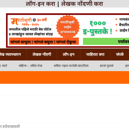
लॉग-इन करा
|
लेखक नोंदणी करा
लेख व्यवस्थापन
लेखक नोंदणी
लॉग-इन
जाहिरात करा
संपर्क
ध सदरे
साहित्य – ललित लेख
कविता-गझल-चारोळी-वात्रटिका
हलकं फुलकं
इतर
्रटिका
कर स्तोत्ररसावली