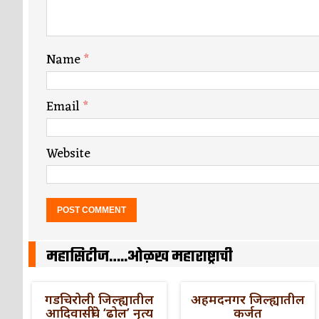
Name
*
Email
*
Website
महासिटीज…..ओळख महाराष्ट्राची
गडचिरोली जिल्ह्यातील
अहमदनगर जिल्ह्यातील
आदिवासींचे ‘ढोल’ नृत्य
कर्जत