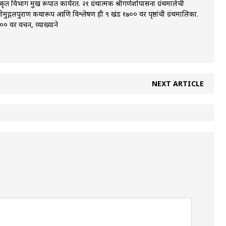
 विभाग प्रमुख रूपात कार्यरत. २१ ग्रंथात्मक श्रीगणेशोपासना ग्रंथमालेची
्रीमुद्गलपुराण कथारूप आणि विश्लेषण ही ९ खंड १७०० वर पृष्ठांची ग्रंथमालिका.
 वर प्रवचन, व्याख्याने
NEXT ARTICLE