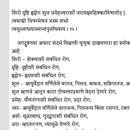
पाटलाची विहीर
कविता-गझल-चारोळी-वात्रटिका
शिरो दृष्टि हृद्रोग शूल प्रमेहज्वरार्शो जरायक्ष्महिक्काविषार्तान् |
त्वमाद्यो भिषग्भेषजं भस्म शंभो
शपथ
कविता-गझल-चारोळी-वात्रटिका
त्वमुल्लाघयास्मान्वपुर्लाघवाय ‖ १५ ‖
पुस्तके बदलायची आहेत तुम्हाला!
कविता-गझल-चारोळी-
जगद्गुरूंच्या अफाट संदर्भ विश्वाची चुणूक दाखवणारा हा श्ल
किती घोषणांचा पाऊस होता
कविता-गझल-चारोळी-वात्र
आहे.
कसं हुईन तं हू माय…
शिरो – डोक्याशी संबंधित रोग,
परिचय आणि परिक्षणे
दृष्टि- दृष्टीशी संबंधित रोग,
काळजाचे प्रेत
कविता-गझल-चारोळी-वात्रटिका
हृद्रोग- हृदयाशी संबंधित रोग,
चमकदार चांदी
शूल – आयुर्वेदात वर्णिलेले वातज, पित्तज, कफज, सन्निपातज, आम
अर्थ-वाणिज्य
शूल म्हणजे आतून काटा टोचल्याप्रमाणे वेदना देणारे रोग,
आदिवासींचा डॉक्टर, समाजसेवेचा ध्यास : डॉ. राहुल
प्रमेह- यौवनांगाशी संबंधित रोग, प्रदर रोग,
डेंग्यू: ताप उतरला म्हणजे धोका टळला असे नाही!
ज्वर- आयुर्वेदात वर्णिलेले वातजन्य, पित्तजन्य किंवा रसगत, रक्
अर्श- मूळव्याध, गुदद्वाराशी संबंधित रोग,
४ जुलै – इतिहासात घडलेल्या महत्त्वाच्या घटना
दिन
जरा- म्हातारपण, त्यामुळे येणारे रोग,