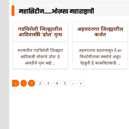
महासिटीज…..ओळख महाराष्ट्राची
गडचिरोली जिल्ह्यातील
अहमदनगर जिल्ह्यातील
आदिवासींचे ‘ढोल’ नृत्य
कर्जत
राज्यातील गडचिरोली जिल्ह्यात
अहमदनगर शहरापासून ते ७५
आदिवासी लोकांचे 'ढोल' हे
किलोमीटरवर वसलेले असून
आवडीचे नृत्य आहे ...
रेहकुरी हे काळविटांसाठी ...
«
‹
1
2
3
4
5
›
»