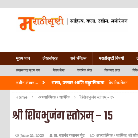
मुख्य पान
लेखसंग्रह
सर्व चॅनेल्स
मराठीसृष्टी विषयी
लेखसंग्रह मुख्य पान
विशेष लेख
वैचारिक लेख
विषयवार लेख
विवि
भाषा, उच्चार आणि बहुभाषिकता
नवीन लेखन...
वैचारिक लेखन
वारी विठ्ठलाची
कविता-गझल-चारोळी-वात्रटिका
Home
अध्यात्मिक / धार्मिक
श्री शिवभुजंग स्तोत्रम् – १५
ताम्र – एक अफलातून धातू (COPPER)
आयुर्वेद
श्री शिवभुजंग स्तोत्रम् – १५
जेव्हा मी आडनांव बदलले
वैचारिक लेखन
अशी एक कविता लिहू इच्छिते
कविता-गझल-चारोळी-वात
June 24, 2020
प्रा. स्वानंद गजानन पुंड
अध्यात्मिक / धार्मिक
,
श्री शा