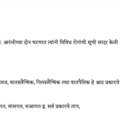
वात्रटिका
ोक. आरंभीच्या दोन चरणात त्यांनी विविध रोगांची सूची सादर केली
टिका
ज, वातश्लैष्मिक, पित्तश्लैष्मिक तथा वातपैत्तिक हे आठ प्रकारचे
 जोशी
युवा-विश्व
तगत, मांसगत, मज्जागत इ. सर्व प्रकारचे ताप,
आरोग्य
विशेष