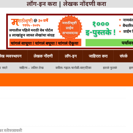
लॉग-इन करा
|
लेखक नोंदणी करा
लेख व्यवस्थापन
लेखक नोंदणी
लॉग-इन
जाहिरात करा
संपर्क
ध सदरे
साहित्य – ललित लेख
कविता-गझल-चारोळी-वात्रटिका
हलकं फुलकं
इतर
्रटिका
ंकर स्तोत्ररसावली