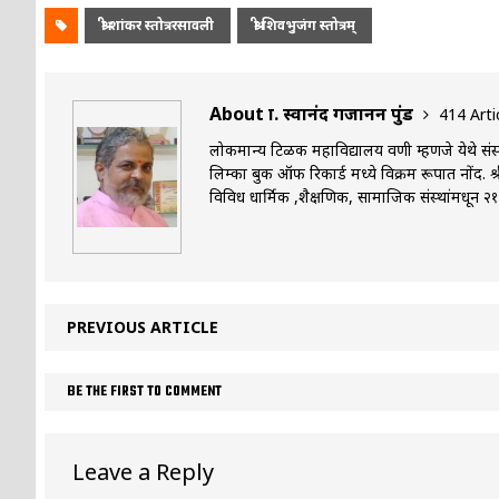
श्री शांकर स्तोत्ररसावली
श्री शिवभुजंग स्तोत्रम्
About प्रा. स्वानंद गजानन पुंड
414 Arti
लोकमान्य टिळक महाविद्यालय वणी म्हणजे येथे संस्कृत
लिम्का बुक ऑफ रिकार्ड मध्ये विक्रम रूपात नोंद. श
विविध धार्मिक ,शैक्षणिक, सामाजिक संस्थांमधून २१००
PREVIOUS ARTICLE
BE THE FIRST TO COMMENT
Leave a Reply