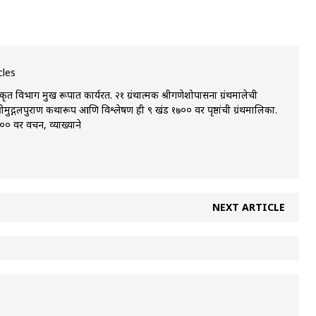
cles
 विभाग प्रमुख रूपात कार्यरत. २१ ग्रंथात्मक श्रीगणेशोपासना ग्रंथमालेची
्रीमुद्गलपुराण कथारूप आणि विश्लेषण ही ९ खंड १७०० वर पृष्ठांची ग्रंथमालिका.
 वर प्रवचन, व्याख्याने
NEXT ARTICLE