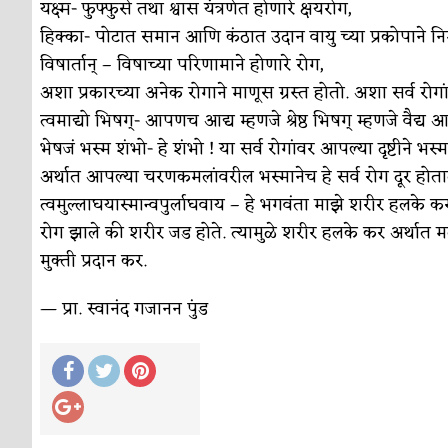
सुवर्ण – झळाळी
यक्ष्म- फुफ्फुसे तथा श्वास यंत्रणेत होणारे क्षयरोग,
अर्थ-वाणिज्य
हिक्का- पोटात समान आणि कंठात उदान वायु च्या प्रकोपाने नि
‘अर्थ’पूर्ण हास्य
अर्थ-वाणिज्य
विषार्तान् – विषाच्या परिणामाने होणारे रोग,
अष्टपैलू : खंडू रांगणेकर
अशा प्रकारच्या अनेक रोगाने माणूस ग्रस्त होतो. अशा सर्व रोगां
क्रिकेट
त्वमाद्यो भिषग्- आपणच आद्य म्हणजे श्रेष्ठ भिषग् म्हणजे वैद्य 
अपूर्ण कथा
कथा
भेषजं भस्म शंभो- हे शंभो ! या सर्व रोगांवर आपल्या दृष्टीने 
बुडीच खटलं – संयुक्त कुटुंब का गरजेचं?
अर्थात आपल्या चरणकमलांवरील भस्मानेच हे सर्व रोग दूर होता
विशेष लेख
त्वमुल्लाघयास्मान्वपुर्लाघवाय – हे भगवंता माझे शरीर हलके क
रोग झाले की शरीर जड होते. त्यामुळे शरीर हलके कर अर्थात
मुक्ती प्रदान कर.
— प्रा. स्वानंद गजानन पुंड