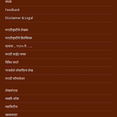
संपर्क
Feedback
Disclaimer & Legal
मराठीसृष्टीचे लेखक
मराठीसृष्टीचे हितचिंतक
प्रवास .. १९९५ ते …..
मराठी साईट बनवा
विविध सदरे
गाजलेले लोकप्रिय लेख
मराठी सॉफ्टवेअर
लेखसंग्रह
व्यक्ती-कोश
महासिटीज
खाद्ययात्रा