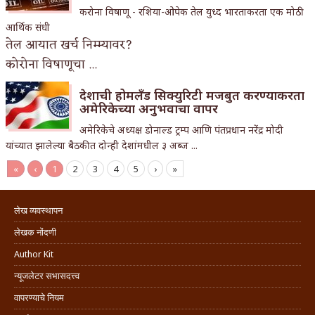
करोना विषाणू - रशिया-ओपेक तेल युध्द भारताकरता एक मोठी
आर्थिक संधी
तेल आयात खर्च निम्म्यावर?
कोरोना विषाणूचा ...
देशाची होमलँड सिक्युरिटी मजबुत करण्याकरता
अमेरिकेच्या अनुभवाचा वापर
अमेरिकेचे अध्यक्ष डोनाल्ड ट्रम्प आणि पंतप्रधान नरेंद्र मोदी
यांच्यात झालेल्या बैठकीत दोन्ही देशांमधील ३ अब्ज ...
«
‹
1
2
3
4
5
›
»
लेख व्यवस्थापन
लेखक नोंदणी
Author Kit
न्यूजलेटर सभासदत्त्व
वापरण्याचे नियम