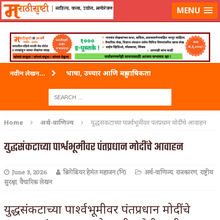
लॉग-इन करा
|
लेखक नोंदणी करा
MENU
भाषा, उच्चार आणि बहुभाषिकता
नवीन लेखन...
वारी विठ्ठलाची
ताम्र – एक अफलातून धातू (COPPER)
Home
अर्थ-वाणिज्य
युद्धसंकटाच्या पार्श्वभूमीवर पंतप्रधान मोदींचे आवाहन
जेव्हा मी आडनांव बदलले
युद्धसंकटाच्या पार्श्वभूमीवर पंतप्रधान मोदींचे आवाहन
अशी एक कविता लिहू इच्छिते
June 3, 2026
ब्रिगेडियर हेमंत महाजन (नि)
अर्थ-वाणिज्य
,
राजकारण
,
राष्ट्रीय
पाटलाची विहीर
सुरक्षा
,
वैचारिक लेखन
शपथ
युद्धसंकटाच्या पार्श्वभूमीवर पंतप्रधान मोदींचे
पुस्तके बदलायची आहेत तुम्हाला!