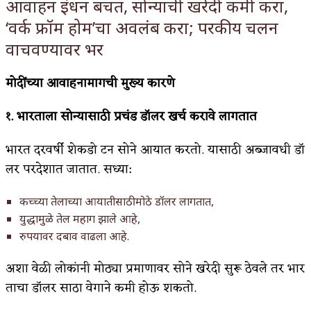
आवाहन इंधन बचत, सोन्याची खरेदी कमी करा,
किती घोषणांचा पाऊस होता
‘वर्क फ्रॉम होम’चा अवलंब करा; परकीय चलन
वाचवण्यावर भर
कसं हुईन तं हू माय…
काळजाचे प्रेत
मोदींच्या
आवाहनामागची
मुख्य
कारणे
चमकदार चांदी
१.
भारताला
सोन्यासाठी
प्रचंड
डॉलर
खर्च
करावे
लागतात
आदिवासींचा डॉक्टर, समाजसेवेचा ध्यास : डॉ. राहुल
भारत दरवर्षी शेकडो टन सोने आयात करतो. यासाठी अब्जावधी डॉ
जोशी
लर परदेशात जातात. सध्या:
डेंग्यू: ताप उतरला म्हणजे धोका टळला असे नाही!
कच्च्या तेलाच्या आयातीसाठी मोठे डॉलर लागतात,
युद्धामुळे तेल महाग झाले आहे,
४ जुलै – इतिहासात घडलेल्या महत्त्वाच्या घटना
रुपयावर दबाव वाढला आहे.
सुवर्ण – झळाळी
अशा वेळी लोकांनी मोठ्या प्रमाणावर सोने खरेदी सुरू ठेवले तर भार
‘अर्थ’पूर्ण हास्य
ताचा डॉलर साठा वेगाने कमी होऊ शकतो.
अष्टपैलू : खंडू रांगणेकर