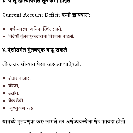
३.
चालू
खात्यावरील
तूट
कमी
होईल
Current Account Deficit कमी झाल्यास:
अर्थव्यवस्था अधिक स्थिर राहते,
विदेशी गुंतवणूकदारांचा विश्वास वाढतो.
४.
देशांतर्गत
गुंतवणूक
वाढू
शकते
लोक जर सोन्यात पैसा अडकवण्याऐवजी:
शेअर बाजार,
बाँड्स,
उद्योग,
बँक ठेवी,
म्युच्युअल फंड
यामध्ये गुंतवणूक करू लागले तर अर्थव्यवस्थेला थेट फायदा होतो.