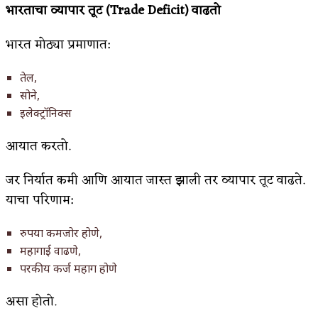
भारताचा
व्यापार
तूट (Trade Deficit)
वाढतो
अपूर्ण कथा
भारत मोठ्या प्रमाणात:
बुडीच खटलं – संयुक्त कुटुंब का गरजेचं?
तेल,
सोने,
इलेक्ट्रॉनिक्स
आयात करतो.
जर निर्यात कमी आणि आयात जास्त झाली तर व्यापार तूट वाढते.
याचा परिणाम:
रुपया कमजोर होणे,
महागाई वाढणे,
परकीय कर्ज महाग होणे
असा होतो.