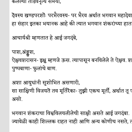
केलेल्या तांडवनृत्य समयी,
सुवर्ण – झळाळी
अर्थ-वाणिज्य
‘अर्थ’पूर्ण हास्य
अर्थ-वाणिज्य
दॆवस्य खण्डपरशॊः परभैरवस्य- पर भैरव अर्थात भगवान महादे
हा संहार इतका भयानक आहे की त्यात भगवान शंकरांच्या हाताती
अष्टपैलू : खंडू रांगणेकर
क्रिकेट
आचार्यश्री म्हणतात हे आई जगदंबे,
अपूर्ण कथा
कथा
बुडीच खटलं – संयुक्त कुटुंब का गरजेचं?
पाश,अंङ्कुश,
विशेष लेख
ऐक्षवशरासन- इक्षु म्हणजे ऊस. त्यापासून बनविलेले ते ऐक्षव. 
पुष्पबाणा- फुलांचे बाण.
अशा आयुधांनी सुशोभित असणारी,
सा साक्षिणी विजयतॆ तव मूर्तिरॆका- तुझी एकच मूर्ती, अर्थात तू
असो.
भगवान शंकराचा विश्वविलयलीलेची साक्षी असते आई जगदंबा.
ज्यावेळी काही शिल्लक राहत नाही आणि अन्य कोणीच नसते, त्य