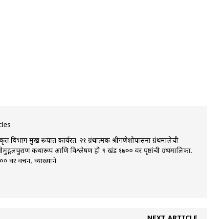
cles
 विभाग प्रमुख रूपात कार्यरत. २१ ग्रंथात्मक श्रीगणेशोपासना ग्रंथमालेची
्रीमुद्गलपुराण कथारूप आणि विश्लेषण ही ९ खंड १७०० वर पृष्ठांची ग्रंथमालिका.
 वर प्रवचन, व्याख्याने
NEXT ARTICLE