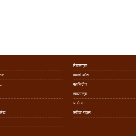
लेखसंग्रह
िंतक
व्यक्ती-कोश
…..
महासिटीज
खाद्ययात्रा
आरोग्य
 लेख
कविता-गझल