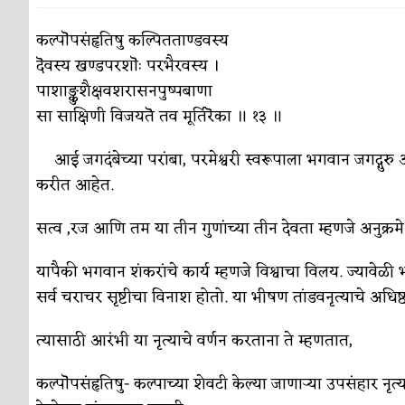
पाटलाची विहीर
कविता-गझल-चारोळी-वात्रटिका
कल्पॊपसंहृतिषु कल्पितताण्डवस्य
दॆवस्य खण्डपरशॊः परभैरवस्य ।
शपथ
कविता-गझल-चारोळी-वात्रटिका
पाशाङ्कुशैक्षवशरासनपुष्पबाणा
पुस्तके बदलायची आहेत तुम्हाला!
कविता-गझल-चारोळी-
सा साक्षिणी विजयतॆ तव मूर्तिरॆका ॥ १३ ॥
किती घोषणांचा पाऊस होता
कविता-गझल-चारोळी-वात्र
आई जगदंबेच्या परांबा, परमेश्वरी स्वरूपाला भगवान जगद्गुरु
कसं हुईन तं हू माय…
करीत आहेत.
परिचय आणि परिक्षणे
काळजाचे प्रेत
कविता-गझल-चारोळी-वात्रटिका
सत्व ,रज आणि तम या तीन गुणांच्या तीन देवता म्हणजे अनुक्रम
चमकदार चांदी
अर्थ-वाणिज्य
यापैकी भगवान शंकरांचे कार्य म्हणजे विश्वाचा विलय. ज्यावेळी भग
सर्व चराचर सृष्टीचा विनाश होतो. या भीषण तांडवनृत्याचे अधिष
आदिवासींचा डॉक्टर, समाजसेवेचा ध्यास : डॉ. राहुल
डेंग्यू: ताप उतरला म्हणजे धोका टळला असे नाही!
त्यासाठी आरंभी या नृत्याचे वर्णन करताना ते म्हणतात,
४ जुलै – इतिहासात घडलेल्या महत्त्वाच्या घटना
दिन
कल्पॊपसंहृतिषु- कल्पाच्या शेवटी केल्या जाणाऱ्या उपसंहार नृ