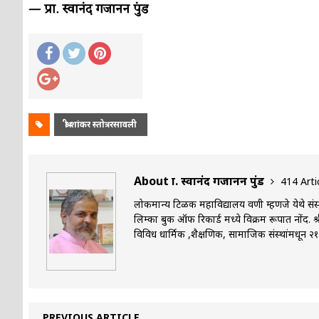
— प्रा. स्वानंद गजानन पुंड
श्री शांकर स्तोत्ररसावली
About प्रा. स्वानंद गजानन पुंड
414 Arti
लोकमान्य टिळक महाविद्यालय वणी म्हणजे येथे संस्कृत
लिम्का बुक ऑफ रिकार्ड मध्ये विक्रम रूपात नोंद. श
विविध धार्मिक ,शैक्षणिक, सामाजिक संस्थांमधून २१००
PREVIOUS ARTICLE