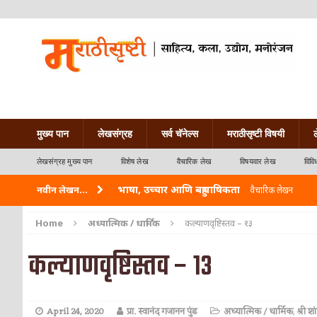
मुख्य पान
लेखसंग्रह
सर्व चॅनेल्स
मराठीसृष्टी विषयी
लेखसंग्रह मुख्य पान
विशेष लेख
वैचारिक लेख
विषयवार लेख
विवि
भाषा, उच्चार आणि बहुभाषिकता
नवीन लेखन...
वैचारिक लेखन
वारी विठ्ठलाची
कविता-गझल-चारोळी-वात्रटिका
Home
अध्यात्मिक / धार्मिक
कल्याणवृष्टिस्तव – १३
ताम्र – एक अफलातून धातू (COPPER)
आयुर्वेद
कल्याणवृष्टिस्तव – १३
जेव्हा मी आडनांव बदलले
वैचारिक लेखन
अशी एक कविता लिहू इच्छिते
कविता-गझल-चारोळी-वात
April 24, 2020
प्रा. स्वानंद गजानन पुंड
अध्यात्मिक / धार्मिक
,
श्री श