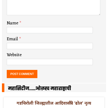
Name
*
Email
*
Website
महासिटीज…..ओळख महाराष्ट्राची
गडचिरोली जिल्ह्यातील आदिवासींचे ‘ढोल’ नृत्य