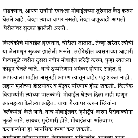
थोडक्यात, आपण सर्वांनी स्वतःला मोबाईलच्या तुरुंगात कैद करुन
घेतले आहे.. जेव्हा त्याचा वापर नसतो, तेव्हा जणूकाही आपली
‘पॅरोल’वर सुटका झालेली असते..
कित्येकांचे मोबाईल हरवतात, चोरीला जातात.. तेव्हा खरंतर त्यांची
या जेलमधून सुटका झालेली असते.. तरीदेखील व्यसनाच्या आहारी
गेल्यामुळे त्वरीत दुसरा नवीन मोबाईल खरेदी करुन, पुन्हा स्वतःला
कोंडून घेतले जाते.. याचे दुष्परिणाम भयंकर होणार आहेत, हे
आपल्याला माहीत असूनही आपण त्यातून बाहेर पडू शकत नाही..
लहान मुलांच्या डोळ्यांवर व मेंदूवर परिणाम होऊ शकतो.. कित्येक
विद्यार्थ्यांनी त्यांच्या पालकांनी, मोबाईल घेऊन दिला नाही म्हणून
आत्महत्या केलेल्या आहेत.. याचा गैरवापर करून स्त्रियांना
‘ब्लॅकमेल’ केले जाते. याच मोबाईलवर ‘हनीट्रॅप’ करुन पैसेवाल्यांना
लुटले जाते. सायबर गुन्हेगारी होते. मोबाईलचा अतिवापर
करणाऱ्यांना हा ‘मानसिक रुग्ण’ करु शकतो..
काहीजण व्हाॅटसअपवर, फेसबुकवर अतिरंजीत, अशक्य अशा