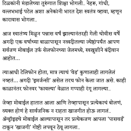
टिळकांनी मंडालेच्या तुरुंगात शिक्षा भोगली.. नेहरू, गांधी,
किती घोषणांचा पाऊस होता
वल्लभभाई पटेल अशा अनेकांनी भारत देश स्वतंत्र व्हावा, म्हणून
कारावास भोगला..
कसं हुईन तं हू माय…
आज स्वातंत्र्य मिळून पन्नास वर्षं झाल्यानंतरही गेली चोवीस वर्षे
काळजाचे प्रेत
अगदी एक वर्षाच्या बाळापासून नव्वदीतल्या ज्येष्ठांपर्यंत आपण
चमकदार चांदी
सर्वजण मोबाईल उर्फ सेलफोनच्या जेलमध्ये, स्वखुशीने बंदीवान
आदिवासींचा डॉक्टर, समाजसेवेचा ध्यास : डॉ. राहुल
आहोत…
जोशी
त्याआधी टेलिफोन होता, मात्र त्याचं ‘वेड’ कुणालाही लागलेलं
नव्हतं… अगदी ‘इमर्जन्सी’ असेल तरच फोन केला जात असे. काही
डेंग्यू: ताप उतरला म्हणजे धोका टळला असे नाही!
काळानंतर फोनवर ‘फावल्या’ वेळात गप्पाही रंगू लागल्या..
४ जुलै – इतिहासात घडलेल्या महत्त्वाच्या घटना
जेव्हा मोबाईल हातात आला आणि तेव्हापासून प्रत्येकाचं बोलणं,
सुवर्ण – झळाळी
व्यक्त होणं हे सार्वजनिक न राहता खाजगीत होऊ लागलं..
‘अर्थ’पूर्ण हास्य
ॲ‍न्ड्राॅइडचे मोबाईल आल्यापासून तर प्रत्येकजण आपला ‘पासवर्ड’
टाकून ‘खाजगी’ गोष्टी लपवून ठेवू लागला..
अष्टपैलू : खंडू रांगणेकर