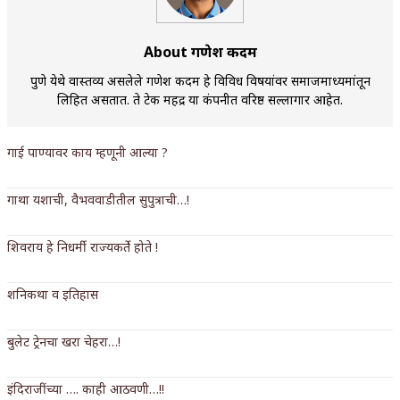
किती घोषणांचा पाऊस होता
About गणेश कदम
कसं हुईन तं हू माय…
पुणे येथे वास्तव्य असलेले गणेश कदम हे विविध विषयांवर समाजमाध्यमांतून
काळजाचे प्रेत
लिहित असतात. ते टेक महिंद्र या कंपनीत वरिष्ठ सल्लागार आहेत.
चमकदार चांदी
गाई पाण्यावर काय म्हणूनी आल्या ?
आदिवासींचा डॉक्टर, समाजसेवेचा ध्यास : डॉ. राहुल
गाथा यशाची, वैभववाडीतील सुपुत्राची…!
जोशी
डेंग्यू: ताप उतरला म्हणजे धोका टळला असे नाही!
शिवराय हे निधर्मी राज्यकर्ते होते !
४ जुलै – इतिहासात घडलेल्या महत्त्वाच्या घटना
शनिकथा व इतिहास
सुवर्ण – झळाळी
बुलेट ट्रेनचा खरा चेहरा…!
‘अर्थ’पूर्ण हास्य
इंदिराजींच्या …. काही आठवणी…!!
अष्टपैलू : खंडू रांगणेकर