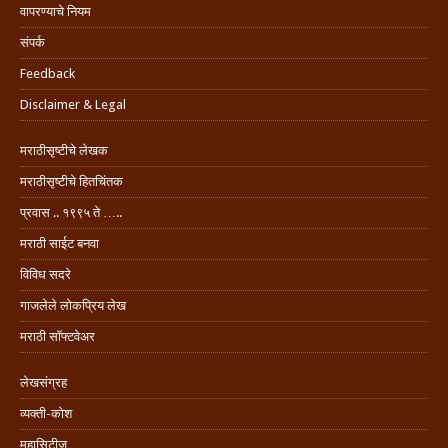
वापरण्याचे नियम
संपर्क
Feedback
Disclaimer & Legal
मराठीसृष्टीचे लेखक
मराठीसृष्टीचे हितचिंतक
प्रवास .. १९९५ ते …..
मराठी साईट बनवा
विविध सदरे
गाजलेले लोकप्रिय लेख
मराठी सॉफ्टवेअर
लेखसंग्रह
व्यक्ती-कोश
महासिटीज