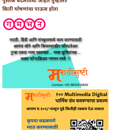
पुस्तके बदलायची आहेत तुम्हाला!
किती घोषणांचा पाऊस होता