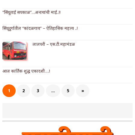
अपूर्ण कथा
“सिंधुताई सपकाळ”…अनाथांची माई..!!
बुडीच खटलं – संयुक्त कुटुंब का गरजेचं?
सिंधूदुर्गातील “कांदळगाव” – ऐतिहासिक महत्त्व ..!
लालपरी – एस.टी.महामंडळ
आज कार्तिक शुद्ध एकादशी….!
1
2
3
…
5
»