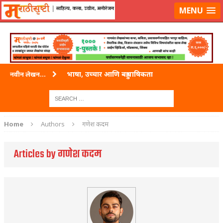
लॉग-इन करा
|
लेखक नोंदणी करा
MENU
भाषा, उच्चार आणि बहुभाषिकता
नवीन लेखन...
वारी विठ्ठलाची
ताम्र – एक अफलातून धातू (COPPER)
Home
Authors
गणेश कदम
जेव्हा मी आडनांव बदलले
Articles by गणेश कदम
अशी एक कविता लिहू इच्छिते
पाटलाची विहीर
शपथ
पुस्तके बदलायची आहेत तुम्हाला!