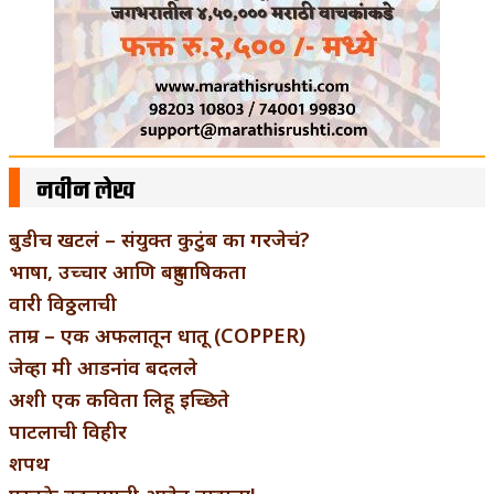
नवीन लेख
बुडीच खटलं – संयुक्त कुटुंब का गरजेचं?
भाषा, उच्चार आणि बहुभाषिकता
वारी विठ्ठलाची
ताम्र – एक अफलातून धातू (COPPER)
जेव्हा मी आडनांव बदलले
अशी एक कविता लिहू इच्छिते
पाटलाची विहीर
शपथ