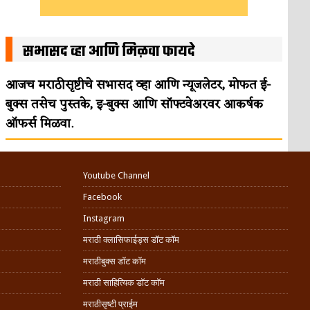
सभासद व्हा आणि मिळवा फायदे
आजच मराठीसृष्टीचे सभासद व्हा आणि न्यूजलेटर, मोफत ई-
बुक्स तसेच पुस्तके, इ-बुक्स आणि सॉफ्टवेअरवर आकर्षक
ऑफर्स मिळवा.
Youtube Channel
Facebook
Instagram
मराठी क्लासिफाईड्स डॉट कॉम
मराठीबुक्स डॉट कॉम
मराठी साहित्यिक डॉट कॉम
मराठीसृष्टी प्राईम