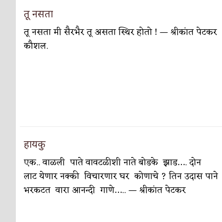
सुवर्ण – झळाळी
अर्थ-वाणिज्य
तू नसता
‘अर्थ’पूर्ण हास्य
अर्थ-वाणिज्य
तू नसता मी सैरभैर तू असता स्थिर होतो ! — श्रीकांत पेटकर
अष्टपैलू : खंडू रांगणेकर
कौशल.
क्रिकेट
अपूर्ण कथा
कथा
बुडीच खटलं – संयुक्त कुटुंब का गरजेचं?
विशेष लेख
हायकु
एक.. वाळली पाते वावटळीशी नाते बोडके झाड…. दोन
लाट येणार नक्की विचारणार घर कोणाचे ? तिन उदास पाने
भरकटत वारा आनन्दी गाणे….. — श्रीकांत पेटकर