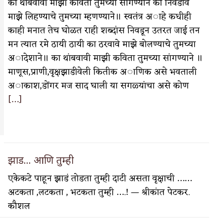
का थांबवावी माझी कविता तुमच्या सांगण्याने का निवडावे
माझे लिहण्याचे तुमच्या म्हणण्याने॥ स्वतंत्र अाहे कधीही
काही मनात तेच घोळत राही शब्दांस निवडून उतरत जाई तन
मन त्यात रमे ठायी ठायी का ठरवावे माझे बोलण्याचे तुमच्या
अादेशाने॥ का थांबवावी माझी कविता तुमच्या सांगण्याने ॥
वात्रटिका
माणूस,प्राणी,वृक्षझाडीवेली कितीक अाणिक असे भवताली
टिका
अाकाश,डोंगर मज साद घाली या सगळ्यांचा असे कोण
[…]
झाड… आणि तुम्ही
 जोशी
युवा-विश्व
एकेकटे पाहून झाडं तोडता तुम्ही दाटी असता वृक्षाची ……
आरोग्य
अटकता ,लटकता , भटकता तुम्ही ….! — श्रीकांत पेटकर.
विशेष
कौशल