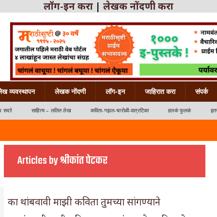
लॉग-इन करा
|
लेखक नोंदणी करा
लेख व्यवस्थापन
लेखक नोंदणी
लॉग-इन
जाहिरात करा
संपर्क
ध सदरे
साहित्य – ललित लेख
कविता-गझल-चारोळी-वात्रटिका
हलकं फुलकं
इतर
Articles by श्रीकांत पेटकर
का थांबवावी माझी कविता तुमच्या सांगण्याने
्रटिका