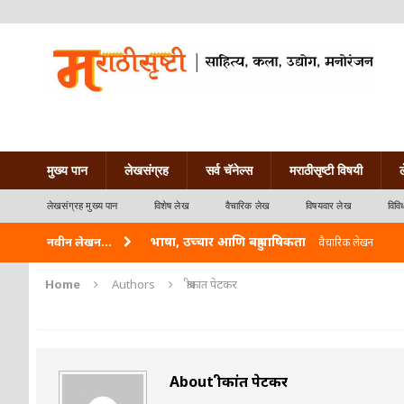
मुख्य पान
लेखसंग्रह
सर्व चॅनेल्स
मराठीसृष्टी विषयी
लेखसंग्रह मुख्य पान
विशेष लेख
वैचारिक लेख
विषयवार लेख
विवि
भाषा, उच्चार आणि बहुभाषिकता
नवीन लेखन...
वैचारिक लेखन
वारी विठ्ठलाची
कविता-गझल-चारोळी-वात्रटिका
Home
Authors
श्रीकांत पेटकर
ताम्र – एक अफलातून धातू (COPPER)
आयुर्वेद
जेव्हा मी आडनांव बदलले
वैचारिक लेखन
About श्रीकांत पेटकर
अशी एक कविता लिहू इच्छिते
कविता-गझल-चारोळी-वात