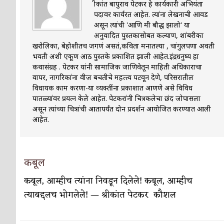
श्रीकांत बापुराव पेटकर हे कार्यकारी अभियंता
पदावर कार्यरत आहेत. त्‍यांना लेखनाची आवड
पाटलाची विहीर
कविता-गझल-चारोळी-वात्रटिका
असून त्‍यांची 'आणि मी बौद्ध झालो' या
अनुवादित पुस्‍तकासोबत कल्‍याण, शांबरीका
शपथ
कविता-गझल-चारोळी-वात्रटिका
खरोलिका, बेहोशीतच जगणं असतं,कविता मनातल्या , चांगुलपणा अवती
भवती अशी एकूण आठ पुस्‍तके प्रकाशित झाली आहेत.इंद्रधनुष्य हा
पुस्तके बदलायची आहेत तुम्हाला!
कविता-गझल-चारोळी-
कथासंग्रह . पेटकर यांनी सामाजिक जाणिवेतून माहिती अधिकाराचा
वापर, नागरिकांना वीज बचतीचे महत्‍त्‍व पटवून देणे, परिसरातील
किती घोषणांचा पाऊस होता
कविता-गझल-चारोळी-वात्र
विधायक काम करणा-या व्‍यक्‍तींना प्रकाशात आणणे असे विविध
पातळ्यांवर प्रयत्‍न केले आहेत. पेटकरांनी चित्रकलेचा छंद जोपासला
कसं हुईन तं हू माय…
परिचय आणि परिक्षणे
असून त्‍यांच्‍या चित्रांची आतापर्यंत दोन प्रदर्शन आयोजित करण्‍यात आली
आहेत.
काळजाचे प्रेत
कविता-गझल-चारोळी-वात्रटिका
चमकदार चांदी
अर्थ-वाणिज्य
कबूल
आदिवासींचा डॉक्टर, समाजसेवेचा ध्यास : डॉ. राहुल
कबूल, आम्हीच त्यांना निवडून दिलेले! कबूल, आम्हीच
डेंग्यू: ताप उतरला म्हणजे धोका टळला असे नाही!
त्याबद्दलच भोगलेले! — श्रीकांत पेटकर कौशल
४ जुलै – इतिहासात घडलेल्या महत्त्वाच्या घटना
दिन