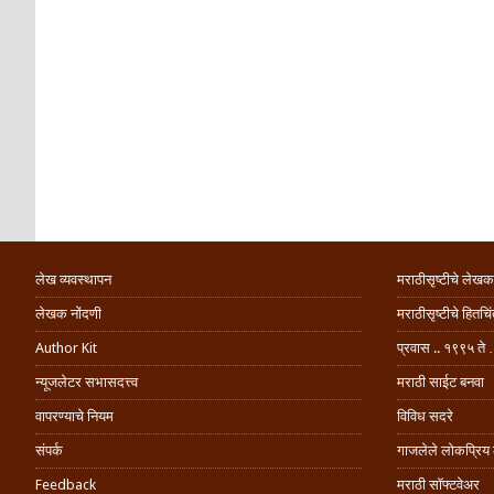
लेख व्यवस्थापन
मराठीसृष्टीचे लेखक
लेखक नोंदणी
मराठीसृष्टीचे हितच
Author Kit
प्रवास .. १९९५ ते 
न्यूजलेटर सभासदत्त्व
मराठी साईट बनवा
वापरण्याचे नियम
विविध सदरे
संपर्क
गाजलेले लोकप्रिय
Feedback
मराठी सॉफ्टवेअर